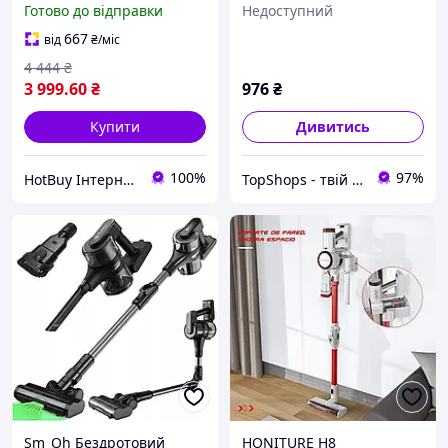
Готово до відправки
Недоступний
портативний
бездротовий XJ-75
667
від
₴
/міс
4 444
₴
3 999
.60
₴
976
₴
Купити
Дивитись
100%
97%
HotBuy Інтернет-магазин
TopShops - твій інтернет магазин
Sm_Qh Бездротовий
HONITURE H8