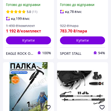
EagleRock Нордичні
Трекінгові палиці для гір
Готово до відправки
Готово до відправки
палиці з Темляком (колір
походу, Туристичні палиці
червоний) скандинавські
Hechpro чорні 3924-1
78
5.0
(11)
від
₴
/міс
палки
199
від
₴
/міс
1 490
₴/комплект
922
₴/пара
1 192
₴/комплект
783
.70
₴/пара
Купити
Купити
100%
94%
EAGLE ROCK Офіційний магазин бренду
SPORT STALL