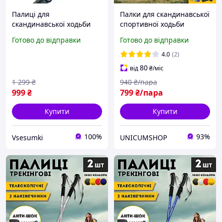
Палиці для
Палки для скандинавської
скандинавської ходьби
спортивної ходьби
карбонові Палиці для
похилого віку, Трекінгові
Готово до відправки
Готово до відправки
літніх Трекінгові палиці
палиці для альпінізму
Adventuridge 115 см
Hechpro 3924 чорні
4.0
(2)
80
від
₴
/міс
1 299
₴
940
₴/пара
999
₴
799
₴/пара
Купити
Купити
100%
93%
Vsesumki
UNICUMSHOP