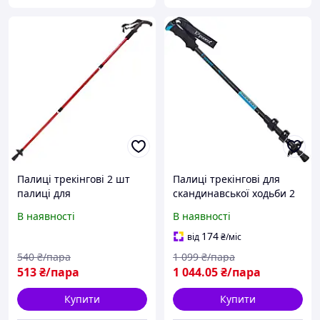
Палиці трекінгові 2 шт
Палиці трекінгові для
палиці для
скандинавської ходьби 2
скандинавської ходьби
шт 68-140 см Exponent TY-
В наявності
В наявності
65-135 см ENERGIA TY-
8009
3924-2
174
від
₴
/міс
540
₴/пара
1 099
₴/пара
513
₴/пара
1 044
.05
₴/пара
Купити
Купити