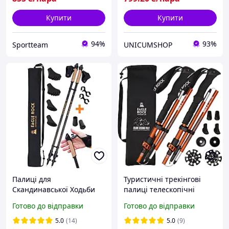
Купити
Купити
94%
93%
Sportteam
UNICUMSHOP
Палиці для
Туристичні трекінгові
Скандинавської Ходьби
палиці телескопічні
Карбонові EagleRock
оранжеві Eagle Rock для
Готово до відправки
Готово до відправки
Ультра Легкі
походів, для спортивної
Скандинавькі Палки
ходьби
5.0
(14)
5.0
(9)