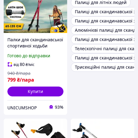
Палиці для літніх людей
Палиці для скандинавської х
Палиці для скандинавської х
Алюмінієві палиці для сканд
Палиці для скандинавської хо
Палки для скандинавської
спортивної ходьби
Телескопічні палиці для ска
похилого віку, Трекінгові
Готово до відправки
Палиці для скандинавської хо
палиці для альпінізму
Hechpro 3924 червоні
80
від
₴
/міс
Трисекційні палиці для скан
940
₴/пара
799
₴/пара
Купити
93%
UNICUMSHOP