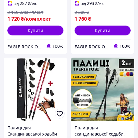
Карбон 3D 100%
287
293
від
₴
/міс
від
₴
/міс
2 150
₴/комплект
2 200
₴
1 720
₴/комплект
1 760
₴
Купити
Купити
100%
100%
EAGLE ROCK Офіційний магазин бренду
EAGLE ROCK Офіційний магазин бренду
Палиці для
Палиці для
Скандинавської ходьби
скандинавської ходьби,