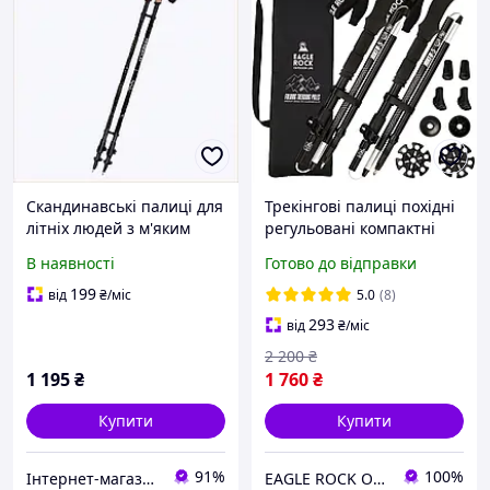
Скандинавські палиці для
Трекінгові палиці похідні
літніх людей з м'яким
регульовані компактні
темляком 80-135 см,
Eagle Rock для ходьби
В наявності
Готово до відправки
889AT0E806
складні чорні
199
від
₴
/міс
5.0
(8)
293
від
₴
/міс
2 200
₴
1 195
₴
1 760
₴
Купити
Купити
91%
100%
Інтернет-магазин GoodBuy
EAGLE ROCK Офіційний магазин бренду