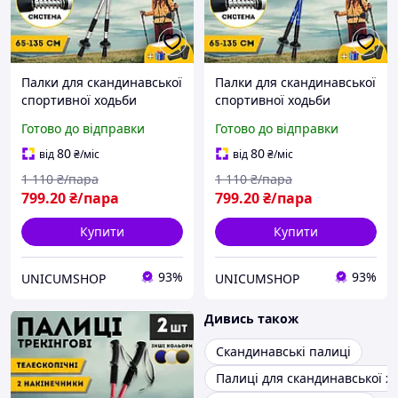
Палки для скандинавської
Палки для скандинавської
спортивної ходьби
спортивної ходьби
похилого віку, Трекінгові
похилого віку, Трекінгові
Готово до відправки
Готово до відправки
палиці для альпінізму
палиці для альпінізму
Hechpro 3924 сірі
Hechpro 3924 сині
80
80
від
₴
/міс
від
₴
/міс
1 110
₴/пара
1 110
₴/пара
799
.20
₴/пара
799
.20
₴/пара
Купити
Купити
93%
93%
UNICUMSHOP
UNICUMSHOP
Дивись також
Скандинавські палиці
Палиці для скандинавської х