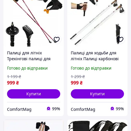
Палиці для літніх
Палиці для ходьби для
Трекінгові палиці для
літніх Палиці карбонові
скандинавської
для скандинавської
Готово до відправки
Готово до відправки
нордичної спортивної
нордичної ходьби
ходьби NILS Extreme NW
Adventuridge 110 см
1 199
₴
1 299
₴
607 Red
999
₴
999
₴
Купити
Купити
99%
99%
ComfortMag
ComfortMag