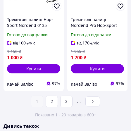
Трекінгові палиці Hop-
Трекінгові палиці
Sport Nordend 0135
Nordend Pro Hop-Sport
чорний
0145 сріблястий
Готово до відправки
Готово до відправки
100
170
від
₴
/міс
від
₴
/міс
1 150
₴
1 955
₴
1 000
₴
1 700
₴
Купити
Купити
97%
97%
Качай Залізо
Качай Залізо
1
2
3
...
Показано 1 - 29 товарів з 600+
Дивись також