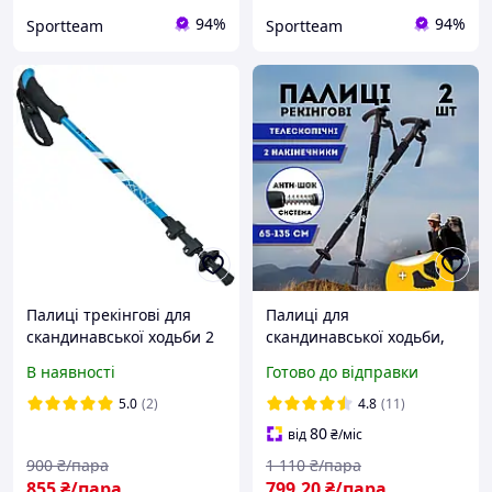
94%
94%
Sportteam
Sportteam
Палиці трекінгові для
Палиці для
скандинавської ходьби 2
скандинавської ходьби,
шт 65-140 см RAICO TY-
Трекінгові палиці для гір
В наявності
Готово до відправки
0468
походу, Туристичні палиці
Hechpro чорні 3924-2
5.0
(2)
4.8
(11)
80
від
₴
/міс
900
₴/пара
1 110
₴/пара
855
₴/пара
799
.20
₴/пара