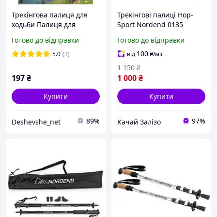
Трекінгова палиця для
Трекінгові палиці Hop-
ходьби Палиця для
Sport Nordend 0135
спортивної ходьби
сріблястий
Готово до відправки
Готово до відправки
трекінгу скандинавської
ходьби Profi MS 2019-1
100
5.0
(3)
від
₴
/міс
Energ
1 150
₴
197
₴
1 000
₴
Купити
Купити
89%
97%
Deshevshe_net
Качай Залізо