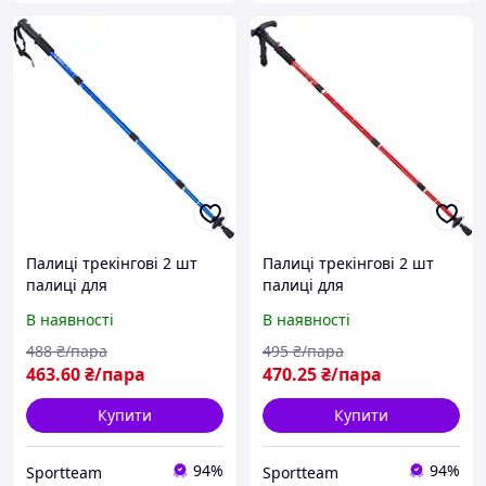
Палиці трекінгові 2 шт
Палиці трекінгові 2 шт
палиці для
палиці для
скандинавської ходьби
скандинавської ходьби
В наявності
В наявності
50-107 см ENERGIA TY-
50-107 см ENERGIA TY-
2915-1
2915-2
488
₴/пара
495
₴/пара
463
.60
₴/пара
470
.25
₴/пара
Купити
Купити
94%
94%
Sportteam
Sportteam