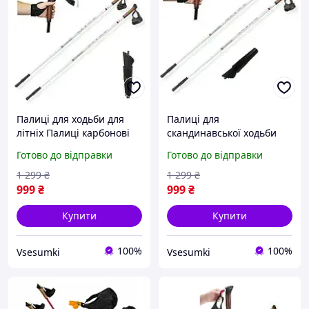
Палиці для ходьби для
Палиці для
літніх Палиці карбонові
скандинавської ходьби
для скандинавської
для літніх Трекінгові
Готово до відправки
Готово до відправки
нордичної ходьби
карбонові палиці
Adventuridge 110 см
Adventuridge 120 см
1 299
₴
1 299
₴
999
₴
999
₴
Купити
Купити
100%
100%
Vsesumki
Vsesumki