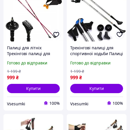
Палиці для літніх
Трекінгові палиці для
Трекінгові палиці для
спортивної ходьби Палиці
скандинавської
для скандинавської
Готово до відправки
Готово до відправки
нордичної спортивної
ходьби для літніх NILS
ходьби NILS Extreme NW
Extreme NW 602
1 199
₴
1 199
₴
607 Red
999
₴
999
₴
Купити
Купити
100%
100%
Vsesumki
Vsesumki