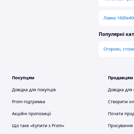
Лавка 1600х40
Популярні кат
Огорожі, столи
Покупцям
Продавцям
Довідка для покупців
Довідка для
Prom-підтримка
Створити ін
Акційні пропозиції
Почати прод
Що таке «Купити з Prom»
Просування в