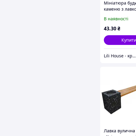
Мініатюра буд
каменю з лавк
Коричневий
В наявності
43
.30
₴
Купит
Lili House - крамниця з матеріалами для ляльок і вишивання, фурнітура для сумок
Лавка вулична