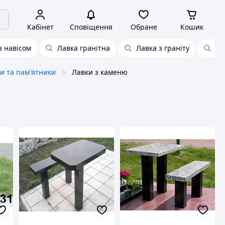
Кабінет
Сповіщення
Обране
Кошик
з навісом
Лавка гранітна
Лавка з граніту
Ла
и та пам'ятники
Лавки з каменю