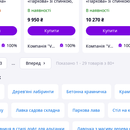
на»
«Паркова» зі спинкою,
«Паркова» зі спинкою
ичний
вулична. Гранит сіро-
вулична. Галька
я
В наявності
В наявності
мовий
червоний
коричнева
9 950
₴
10 270
₴
и
Купити
Купити
100%
100%
10
Компанія "Vastone"
Компанія "Vastone"
3
...
Вперед
Показано 1 - 29 товарів з 80+
ж
Дерев'яні лабіринти
Бетонна крамничка
Крам
ку
Лавка садова складна
Паркова лава
Стіл на 
ниця в стилі лофт для альтанки
Лавочка з масиву дерева 