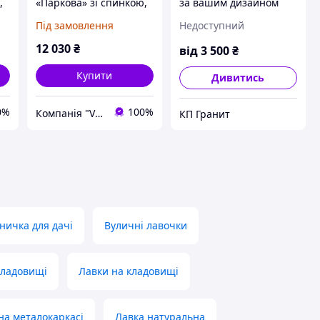
,
«Паркова» зі спинкою,
за вашим дизайном
вулична. Кремовий
Під замовлення
Недоступний
мармур
12 030
₴
від
3 500
₴
Купити
Дивитись
0%
100%
Компанія "Vastone"
КП Гранит
ничка для дачі
Вуличні лавочки
кладовищі
Лавки на кладовищі
на металокаркасі
Лавка натуральна