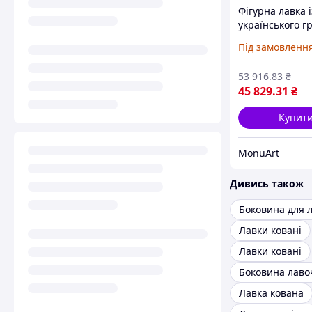
Фігурна лавка і
українського г
габро з ідеаль
Під замовленн
фігурною вирі
фасками по кру
53 916
.83
₴
лавочки
45 829
.31
₴
Купит
MonuArt
Дивись також
Боковина для 
Лавки ковані
Лавки ковані
Боковина лаво
Лавка кована