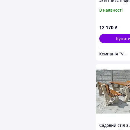
«Квітник» подв
лава з бетону
В наявності
12 170
₴
Купит
Компанія "Vastone"
Садовий стіл з