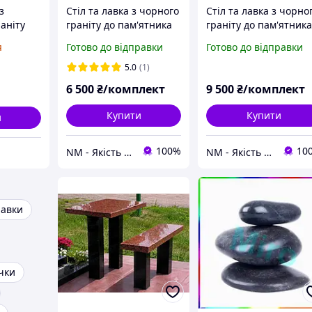
з
Стіл та лавка з чорного
Стіл та лавка з чорно
раніту
граніту до пам'ятника
граніту до пам'ятник
ною
на цвинтар
на цвинтар
я
Готово до відправки
Готово до відправки
зкою та
гу
5.0
(1)
6 500
₴/комплект
9 500
₴/комплект
Купити
Купити
и
100%
10
NM - Якість Професіоналів
NM - Якість Професіоналів
лавки
чки