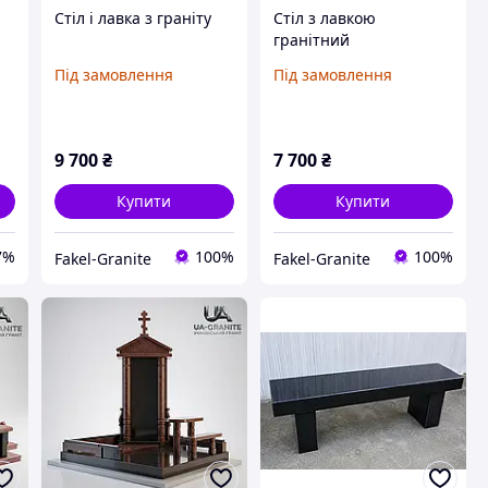
Стіл і лавка з граніту
Стіл з лавкою
гранітний
er
Під замовлення
Під замовлення
9 700
₴
7 700
₴
Купити
Купити
7%
100%
100%
Fakel-Granite
Fakel-Granite