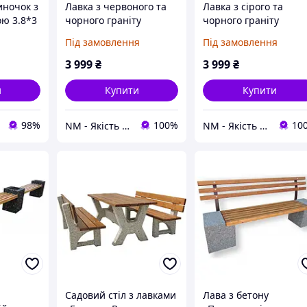
иночок з
Лавка з червоного та
Лавка з сірого та
ою 3.8*3
чорного граніту
чорного граніту
Під замовлення
Під замовлення
3 999
₴
3 999
₴
и
Купити
Купити
98%
100%
10
NM - Якість Професіоналів
NM - Якість Професіоналів
Садовий стіл з лавками
Лава з бетону