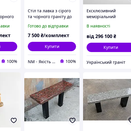
Стіл та лавка з сірого
Ексклюзивний
чорного
та чорного граніту до
меморіальний
'ятника
пам'ятника на цвинтар
комплекс "Дует
равки
Готово до відправки
В наявності
Сердець": Пам'ятник 
червоного та чорног
лект
7 500
₴/комплект
від
296 100
₴
граніту зі столиком і
лавкою
и
Купити
Купити
100%
100%
NM - Якість Професіоналів
Український граніт