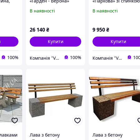
ійна,
«Гарден - Верона»
«Паркова» зі спинкою
комплект, вуличний
вулична.
В наявності
В наявності
бетонний
26 140
₴
9 950
₴
и
Купити
Купити
100%
100%
10
Компанія "Vastone"
Компанія "Vastone"
 лавками
Лава з бетону
Лава з бетону