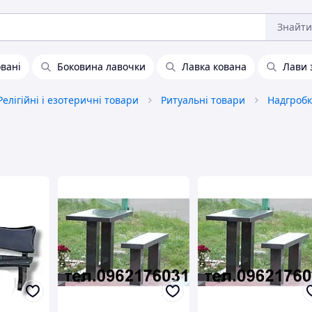
Знайти
вані
Боковина лавочки
Лавка кована
Лави 
Релігійні і езотеричні товари
Ритуальні товари
Надгробк