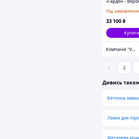
«Гарден - Веро
комплект, вул
Під замовленн
бетонний Кре
мармур
33 100
₴
Купит
Компанія "Vastone"
1
2
Дивись тако
Бетонна лавка
Лавка для пар
Металева крам