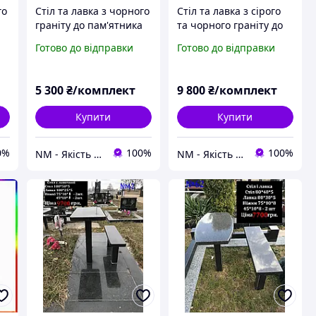
го
Стіл та лавка з чорного
Стіл та лавка з сірого
а
граніту до пам'ятника
та чорного граніту до
на цвинтар
пам'ятника на цвинтар
Готово до відправки
Готово до відправки
5 300
₴/комплект
9 800
₴/комплект
Купити
Купити
0%
100%
100%
NM - Якість Професіоналів
NM - Якість Професіоналів