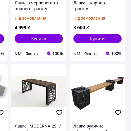
Лавка з червоного та
Лавка з чорного
чорного граніту
граніту
Під замовлення
Під замовлення
4 999
₴
3 600
₴
Купити
Купити
0%
100%
100%
NM - Якість Професіоналів
NM - Якість Професіоналів
Лавка "MODERNA-2S "/
Лавка вулична