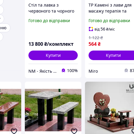
Стіл та лавка з
TP Камені з лави для
червоного та чорного
масажу терапія та
граніту до пам'ятника
релаксація Miros Lux
у
Готово до відправки
Готово до відправки
на цвинтар
Miro-ll
еню
56
від
₴
/міс
1 122
₴
13 800
₴/комплект
564
₴
Купити
Купити
100%
8
NM - Якість Професіоналів
Miro