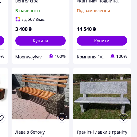
,
венге/ сіра
«Квітник» подвійна,
лава з бетону
В наявності
Під замовлення
Кремовий мармур
567
від
₴
/міс
3 400
₴
14 540
₴
Купити
Купити
0%
100%
100%
Moonwaylviv
Компанія "Vastone"
Лава з бетону
Гранітні лавки з граніту