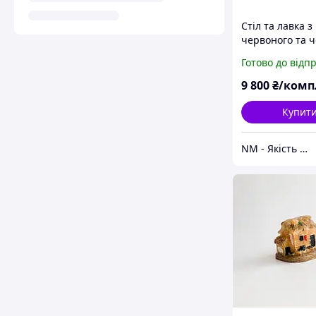
Стіл та лавка з
червоного та 
граніту до пам
Готово до відп
на цвинтар
9 800
₴/комп
Купит
NM - Якість Професіоналів