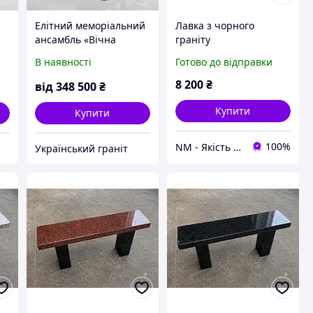
Елітний меморіальний
Лавка з чорного
ансамбль «Вічна
граніту
Каплиця» Гранітний
В наявності
Готово до відправки
з
комплекс з червоного
о
та чорного граніту зі
8 200
₴
від
348 500
₴
столом і лавкою
Купити
Купити
100%
NM - Якість Професіоналів
Український граніт