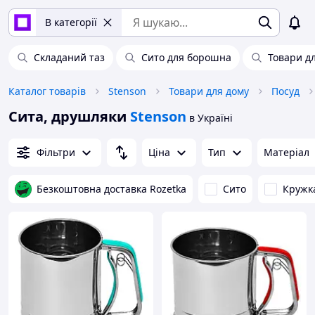
В категорії
Складаний таз
Сито для борошна
Товари дл
Каталог товарів
Stenson
Товари для дому
Посуд
Сита, друшляки
Stenson
в Україні
Фільтри
Ціна
Тип
Матеріал
Безкоштовна доставка Rozetka
Сито
Кружк