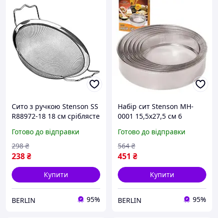
Сито з ручкою Stenson SS
Набір сит Stenson MH-
R88972-18 18 см сріблясте
0001 15,5х27,5 см 6
berlin
предметів berlin
Готово до відправки
Готово до відправки
298
₴
564
₴
238
₴
451
₴
Купити
Купити
95%
95%
BERLIN
BERLIN