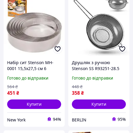
Набір сит Stenson MH-
Друшляк з ручкою
0001 15,5х27,5 см 6
Stenson SS R93251-28.5
предметів хороша якість
28.5 см сріблястий berlin
Готово до відправки
Готово до відправки
564
₴
448
₴
451
₴
358
₴
Купити
Купити
94%
95%
New York
BERLIN