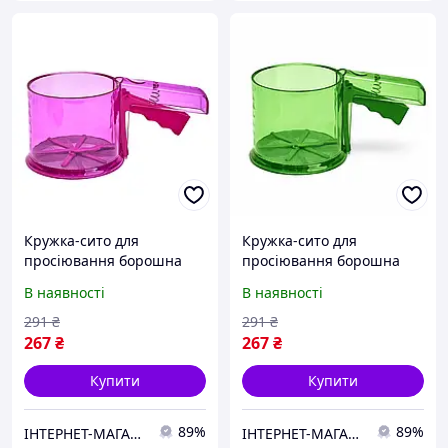
Кружка-сито для
Кружка-сито для
просіювання борошна
просіювання борошна
Stenson R92274
Stenson R92274
В наявності
В наявності
пластиковий корпус
пластиковий корпус
Рожевий
Зелений
291
₴
291
₴
267
₴
267
₴
Купити
Купити
89%
89%
ІНТЕРНЕТ-МАГАЗИН "Доставлено "
ІНТЕРНЕТ-МАГАЗИН "Доставлено "