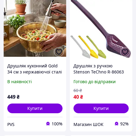
Друшляк кухонний Gold
Друшляк з ручкою
34 см з нержавіючої сталі
Stenson TeСhno R-86063
без ручок металевий
36 см хороша якість
В наявності
Готово до відправки
кухонний друшляк для
миття овочів та фруктів
60
₴
449
₴
40
₴
Купити
Купити
100%
92%
PVS
Магазин ШОК