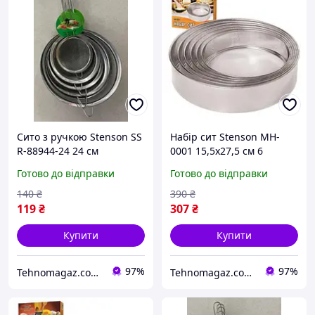
Сито з ручкою Stenson SS
Набір сит Stenson MH-
R-88944-24 24 см
0001 15,5х27,5 см 6
сріблясте
предметів висока якість
Готово до відправки
Готово до відправки
140
₴
390
₴
119
₴
307
₴
Купити
Купити
97%
97%
Tehnomagaz.com.ua - це передовий інтернет-магазин, спеціалізуючийся на продажу техніки
Tehnomagaz.com.ua - це передовий інтернет-магазин, спеціалізуючийся на продажу техніки