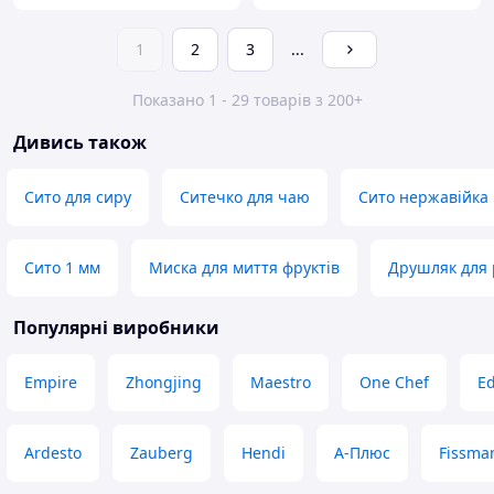
1
2
3
...
Показано 1 - 29 товарів з 200+
Дивись також
Сито для сиру
Ситечко для чаю
Сито нержавійка
Сито 1 мм
Миска для миття фруктів
Друшляк для 
Популярні виробники
Empire
Zhongjing
Maestro
One Chef
E
Ardesto
Zauberg
Hendi
А-Плюс
Fissma