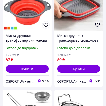
Миска-друшляк
Миска-друшляк
трансформер силіконова
трансформер силіконова
складана 24.5*19.5*9см
складана 24*18*7см
Готово до відправки
Готово до відправки
Stenson (MH-3824S)
Stenson (MH-3825S)
127
.55
₴
128
.60
₴
87
₴
89
₴
Купити
Купити
97%
97%
OSPORT.UA - інтернет магазин спортивних товарів
OSPORT.UA - інтернет магазин спортивних товарів