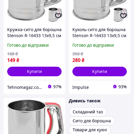
Кружка-сито для борошна
Кухоль-сито для борошна
Stenson R-16433 13х9,5 см
Stenson R-16433 13х9,5 см
newyork
Готово до відправки
Готово до відправки
188
₴
350
₴
149
₴
280
₴
Купити
Купити
97%
93%
Tehnomagaz.com.ua - це передовий інтернет-магазин, спеціалізуючийся на продажу техніки
Impulse
Дивись також
Складаний таз
Сито для борошна
Товари для кухні