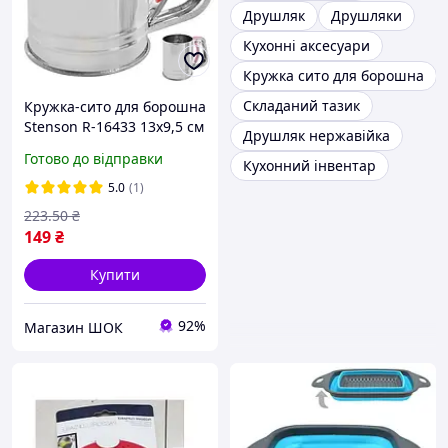
Друшляк
Друшляки
Кухонні аксесуари
Кружка сито для борошна
Складаний тазик
Кружка-сито для борошна
Stenson R-16433 13х9,5 см
Друшляк нержавійка
ID 3987001
Готово до відправки
Кухонний інвентар
5.0
(1)
223
.50
₴
149
₴
Купити
92%
Магазин ШОК