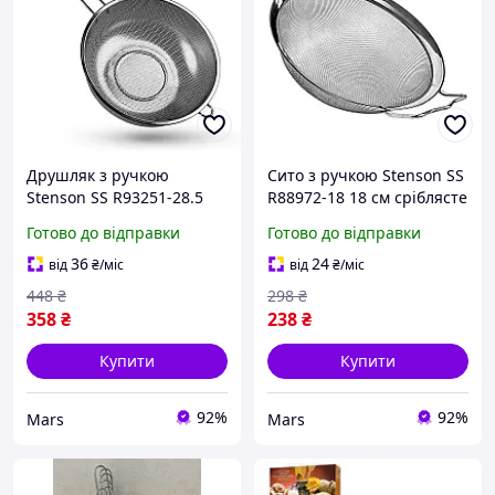
Друшляк з ручкою
Сито з ручкою Stenson SS
Stenson SS R93251-28.5
R88972-18 18 см сріблясте
28.5 см сріблястий pelican
Готово до відправки
Готово до відправки
36
24
від
₴
/міс
від
₴
/міс
448
₴
298
₴
358
₴
238
₴
Купити
Купити
92%
92%
Mars
Mars