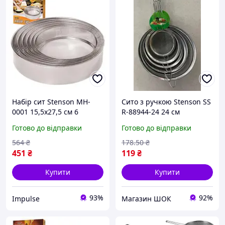
Набір сит Stenson MH-
Сито з ручкою Stenson SS
0001 15,5х27,5 см 6
R-88944-24 24 см
предметів impulse
сріблясте висока якість
Готово до відправки
Готово до відправки
564
₴
178
.50
₴
451
₴
119
₴
Купити
Купити
93%
92%
Impulse
Магазин ШОК