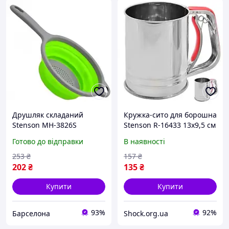
Друшляк складаний
Кружка-сито для борошна
Stenson MH-3826S
Stenson R-16433 13х9,5 см
34x19.5x8 см barca
3987001
Готово до відправки
В наявності
253
₴
157
₴
202
₴
135
₴
Купити
Купити
93%
92%
Барселона
Shock.org.ua