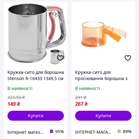
Кружка-сито для борошна
Кружка-сито для
Stenson R-16433 13х9,5 см
просіювання борошна з
Відмінна якість
пластиковим корпусом
В наявності
В наявності
Stenson R92274
223
.50
₴
291
₴
149
₴
267
₴
Купити
Купити
95%
89%
Інтернет магазин ЕЙФОРІЯ
ІНТЕРНЕТ-МАГАЗИН "Доставлено "