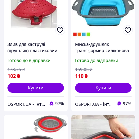
Злив для каструлі
Миска-друшляк
(друшляк) пластиковий
трансформер силіконова
для зливу рідини на
складана 29*21.5*8.5см
Готово до відправки
Готово до відправки
кліпсі (затиску) 18см
Stenson (MH-3825M)
Stenson (C39663)
173
.75
₴
159
.05
₴
102
₴
110
₴
Купити
Купити
97%
97%
OSPORT.UA - інтернет магазин спортивних товарів
OSPORT.UA - інтернет магазин спортивних товарів