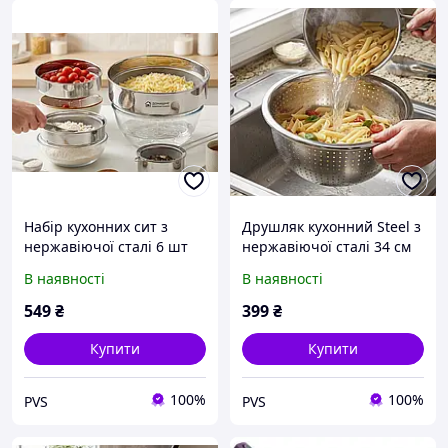
Набір кухонних сит з
Друшляк кухонний Steel з
нержавіючої сталі 6 шт
нержавіючої сталі 34 см
15.5 27.5 см, для
без ручок та підставки
В наявності
В наявності
просіювання борошна та
для кухні універсальний
відціджування
549
₴
399
₴
Купити
Купити
100%
100%
PVS
PVS