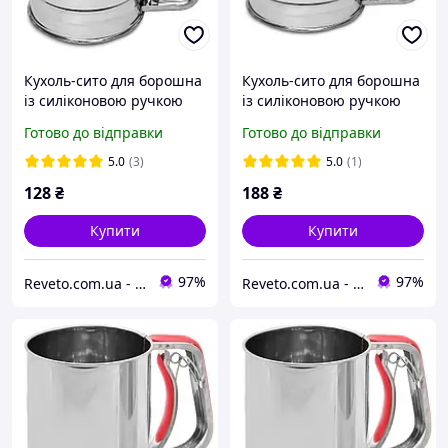
Кухоль-сито для борошна
Кухоль-сито для борошна
із силіконовою ручкою
із силіконовою ручкою
13*9.5 см Stenson
великий 13*12 см Stenson
Готово до відправки
Готово до відправки
(R16433)
(R16434)
5.0
(3)
5.0
(1)
128
₴
188
₴
Купити
Купити
97%
97%
Reveto.com.ua - товары для кухни, термосы и термокружки, термосумки и многое другое
Reveto.com.ua - товары для кухни, термосы и термокружки, термосумки и многое другое