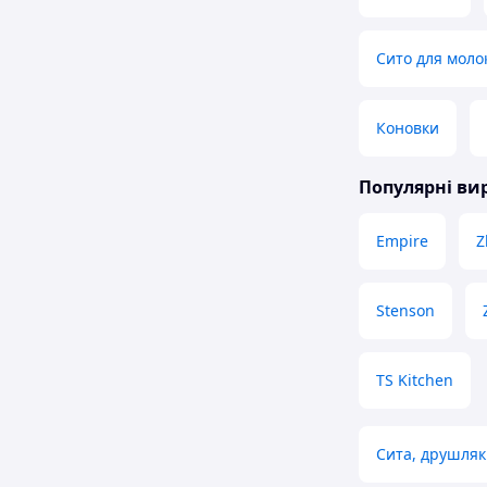
Сито для моло
Коновки
Популярні в
Empire
Z
Stenson
TS Kitchen
Сита, друшляк