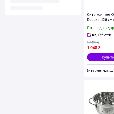
Сито конічне O
DeLuxe d26 см 
ручкою з нерж
Готово до відп
сталі
175
від
₴
/міс
1 191
₴
1 048
₴
Купит
Інтернет-магазин TRINTA