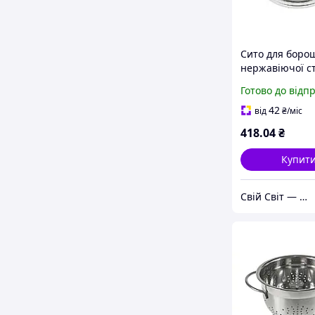
Сито для боро
нержавіючої ст
см(VS)
Готово до відп
42
від
₴
/міс
418
.04
₴
Купит
Свій Світ — Дім • Дача • Декор