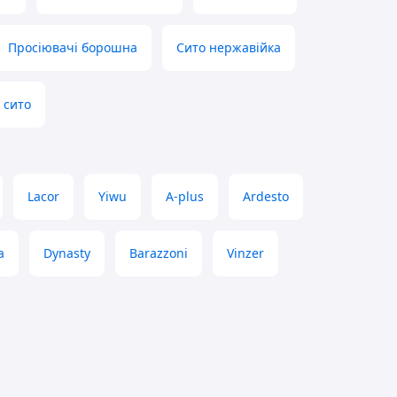
Просіювачі борошна
Сито нержавійка
 сито
Lacor
Yiwu
A-plus
Ardesto
а
Dynasty
Barazzoni
Vinzer