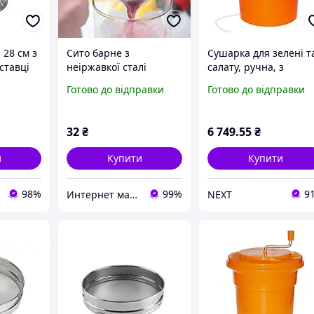
28 см з
Сито барне з
Сушарка для зелені т
ставці
неіржавкої сталі
салату, ручна, з
"
конусне 7 см
гальмом, помаранче
Готово до відправки
Готово до відправки
9,5 л, One Chef
32
₴
6 749
.55
₴
и
Купити
Купити
98%
99%
9
Интернет магазин "Силикон-Молд"
NEXT