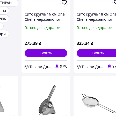
СИТО ДЛЯ ПРОТИРАННЯ ОВОЧІВ
шна
Сито кругле 16 см One
Сито кругле 18 см On
ляк
Chef з нержавіючої
Chef з нержавіючої
сталі з ручкою
сталі з ручкою
і
Готово до відправки
Готово до відправки
ари
275
.39
₴
325
.34
₴
Купити
Купити
97%
9
📦 Товари Для Дому
📦 Товари Для Дому