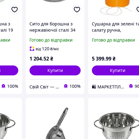
шна з
Сито для борошна з
Сушарка для зелені т
алі 19
нержавіючої сталі 34
салату ручна,
см(YP)
помаранчева, 12 л,
равки
Готово до відправки
Готово до відправки
One Chef
120
від
₴
/міс
1 204
.52
₴
5 399
.99
₴
и
Купити
Купити
100%
100%
9
Свій Світ — Дім • Дача • Декор
🛍️ МАРКЕТПЛЕЙС DMD