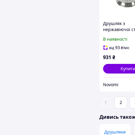
Друшляк з
нержавіючої ст
28 см
В наявності
93
від
₴
/міс
931
₴
Купит
Novomi
1
2
Дивись тако
Друшляки