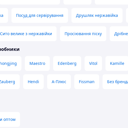
ка
Посуд для сервірування
Друшляк нержавійка
Сито велике з нержавійки
Просіювання піску
Дрібне
иробники
hongjing
Maestro
Edenberg
Vitol
Kamille
Zauberg
Hendi
А-Плюс
Fissman
Без бренд
и оптом