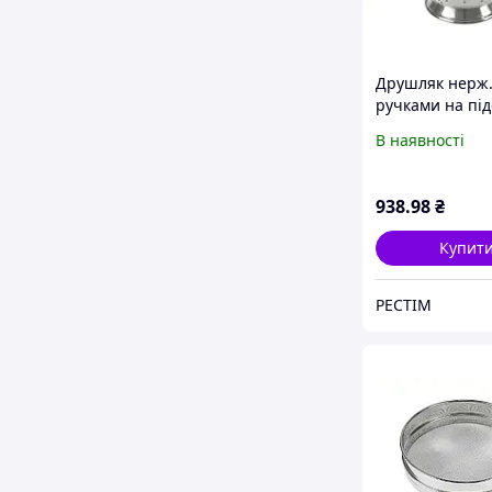
Друшляк нерж. 
ручками на під
7,5 л "One Chef
В наявності
938
.98
₴
Купит
РЕСТІМ