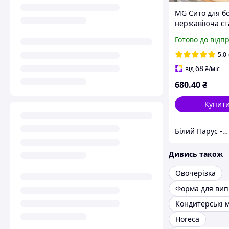
MG Сито для 
нержавіюча ст
Сито для боро
Готово до відп
Просіювачі бо
Кондитерське 
5.0
борошна Сито 
68
від
₴
/міс
борошна
680
.40
₴
Купит
Білий Парус - комплексне обслуговування в сегменті HoReCa та B2B
Дивись також
Овочерізка
Кондитерські 
Horeca