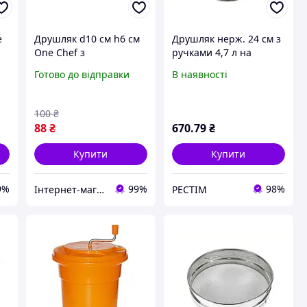
e
Друшляк d10 см h6 см
Друшляк нерж. 24 см з
One Chef з
ручками 4,7 л на
нержавіючої сталі з
підставці "One Chef"
Готово до відправки
В наявності
ручками
100
₴
88
₴
670
.79
₴
Купити
Купити
9%
99%
98%
Інтернет-магазин TRINTA
РЕСТІМ