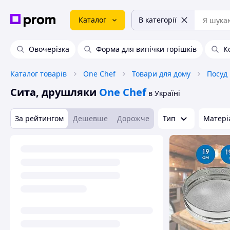
Каталог
В категорії
Овочерізка
Форма для випічки горішків
К
Каталог товарів
One Chef
Товари для дому
Посуд
Сита, друшляки
One Chef
в Україні
За рейтингом
Дешевше
Дорожче
Тип
Матері