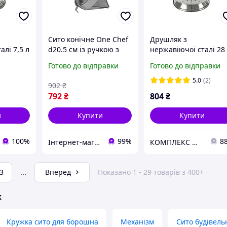
Сито конічне One Chef
Друшляк з
алі 7,5 л
d20.5 см із ручкою з
нержавіючої сталі 28
нержавіючої сталі
см 7,5 л One Chef NK-
Готово до відправки
Готово до відправки
111016
5.0
(2)
902
₴
792
₴
804
₴
и
Купити
Купити
100%
99%
8
Інтернет-магазин TRINTA
КОМПЛЕКС МАРКЕТ
3
...
Вперед
Показано 1 - 29 товарів з 400+
ж
Кружка сито для борошна
Механізм
Сито будівель