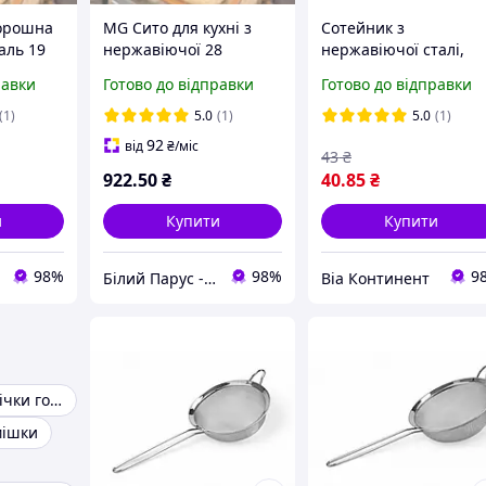
борошна
MG Сито для кухні з
Сотейник з
аль 19
нержавіючої 28
нержавіючої сталі,
шна
Кондитерське сито для
об'єм 500 мл, діаметр
равки
Готово до відправки
Готово до відправки
рошна
борошна Просіювач
12 см, One Chef
сито для
борошна для пекарні
(1)
5.0
(1)
5.0
(1)
для
Сито для борошна
92
від
₴
/міс
43
₴
922
.50
₴
40
.85
₴
и
Купити
Купити
98%
98%
9
Білий Парус - комплексне обслуговування в сегменті HoReCa та B2B
Віа Континент
Форма для випічки горішків
мішки