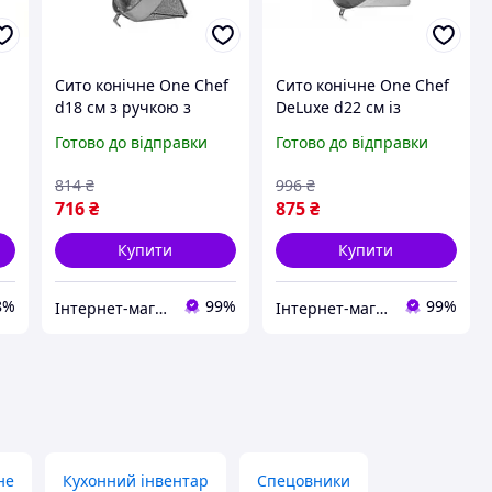
Сито конічне One Chef
Сито конічне One Chef
d18 см з ручкою з
DeLuxe d22 см із
нержавіючої сталі
ручкою з нержавіючої
Готово до відправки
Готово до відправки
сталі
814
₴
996
₴
716
₴
875
₴
Купити
Купити
8%
99%
99%
Інтернет-магазин TRINTA
Інтернет-магазин TRINTA
не
Кухонний інвентар
Спецовники