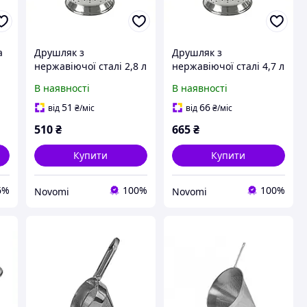
а
Друшляк з
Друшляк з
нержавіючої сталі 2,8 л
нержавіючої сталі 4,7 л
20 см
24 см
В наявності
В наявності
51
66
від
₴
/міс
від
₴
/міс
510
₴
665
₴
Купити
Купити
6%
100%
100%
Novomi
Novomi