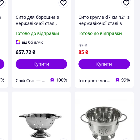
e
Сито для борошна з
Сито кругле d7 см h21 з
нержавіючої сталі,
нержавіючої сталі з
діаметр 23 см, One
ручкою One Chef для
Готово до відправки
Готово до відправки
Chef
кухні
66
від
₴
/міс
97
₴
657
.72
₴
85
₴
Купити
Купити
7%
100%
99%
Свій Світ — Дім • Дача • Декор
Інтернет-магазин TRINTA