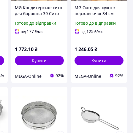
MG Кондитерське сито
MG Сито для кухні з
для борошна 39 Сито
нержавіючої 34 см
для борошна
Сито нержавіюча сталь
Готово до відправки
Готово до відправки
нержавіюча сталь Сито
Сито для борошна
для борошна Сито
Просіювач борошна
177
125
від
₴
/міс
від
₴
/міс
нержавіюча сталь
для пекарні Сито
Просіювачі борошна
1 772
.10
₴
1 246
.05
₴
Купити
Купити
8%
92%
92%
MEGA-Online
MEGA-Online