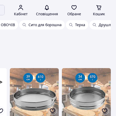
Кабінет
Сповіщення
Обране
Кошик
 ОВОЧІВ
Сито для борошна
Терка
Друшляк