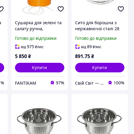
а
Сушарка для зелені та
Сито для борошна з
салату ручна,
нержавіючої сталі 28
ва
помаранчева, 25 л,
см(VS)
Готово до відправки
Готово до відправки
One Chef
975
89
від
₴
/міс
від
₴
/міс
5 850
₴
891
.75
₴
Купити
Купити
1%
97%
100%
FANTIKAM
Свій Світ — Дім • Дача • Декор