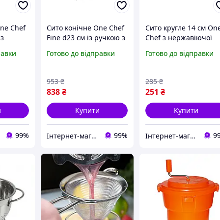
ne Chef
Сито конічне One Chef
Сито кругле 14 см On
із
Fine d23 см із ручкою з
Chef з нержавіючої
авіючої
нержавіючої сталі
сталі з ручкою
равки
Готово до відправки
Готово до відправки
953
₴
285
₴
838
₴
251
₴
и
Купити
Купити
99%
99%
9
Інтернет-магазин TRINTA
Інтернет-магазин TRINTA