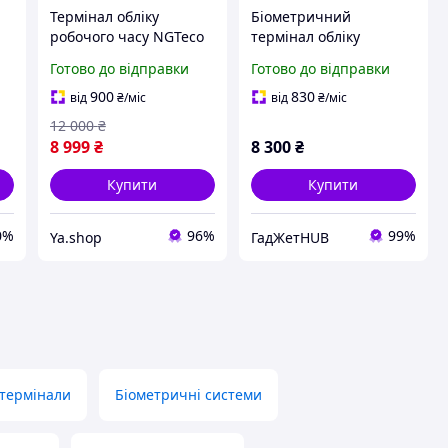
Термінал обліку
Біометричний
робочого часу NGTeco
термінал обліку
NG-TC3 з
робочого часу NGTeco
Готово до відправки
Готово до відправки
розпізнаванням
TC1, WiFi 2.4GHz
обличчя та відбитка
900
830
від
₴
/міс
від
₴
/міс
пальця
12 000
₴
8 999
₴
8 300
₴
Купити
Купити
0%
96%
99%
Ya.shop
ГадЖетHUB
 термінали
Біометричні системи