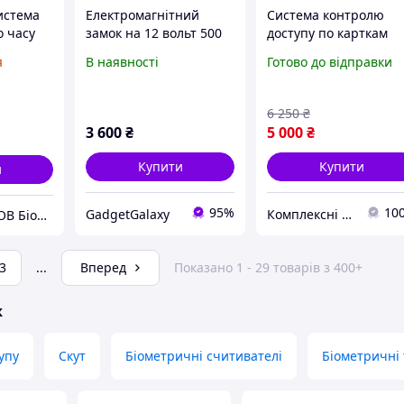
истема
Електромагнітний
Система контролю
о часу
замок на 12 вольт 500
доступу по карткам
tion 2
кг для складу,
я
В наявності
Готово до відправки
65276A34T
6 250
₴
3 600
₴
5 000
₴
Купити
Купити
и
95%
10
GadgetGalaxy
Комплексні Аграрні Системи | Якісне обладнання для заправних станцій і підприємств
ТЕХНОТРЕЙД ТОВ Біометричні системи. RFID. Облік робочого часу.
3
...
Вперед
Показано 1 - 29 товарів з 400+
ж
упу
Скут
Біометричні считивателі
Біометричні