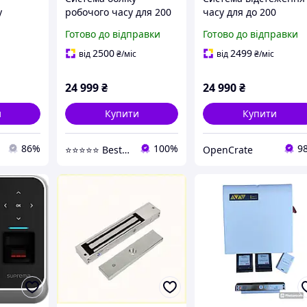
у
робочого часу для 200
часу для до 200
користувачів rfid пін
користувачів - включ
Готово до відправки
Готово до відправки
ток/
wifi lan tm616
програмне
ма
програмне
забезпечення для
2500
2499
від
₴
/міс
від
₴
/міс
упу
забезпечення pc
керування ПК
чорний
TimeMoto
24 999
₴
24 990
₴
и
Купити
Купити
86%
100%
9
⭐⭐⭐⭐⭐ Best Shop
OpenCrate