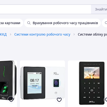
Знайти
 за картками
Врахування робочого часу працівників
СККД
Системи контролю робочого часу
Системи обліку р