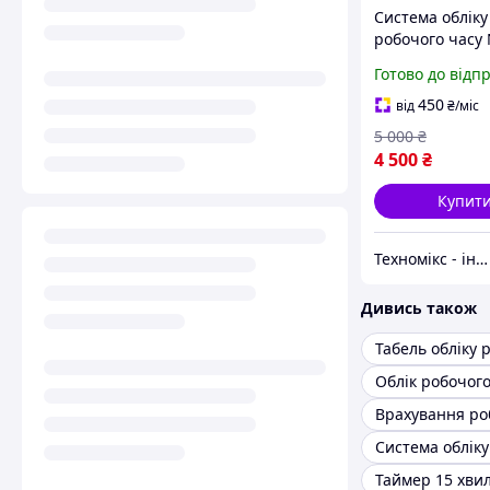
Система обліку
робочого часу
W3 з використ
Готово до відп
відбитків пальц
10000 записів
450
від
₴
/міс
5 000
₴
4 500
₴
Купит
Техномікс - інтернет - магазин якісної техніки, електроніки та інших товарів для дому та роботи
Дивись також
Система обліку
Таймер 15 хви