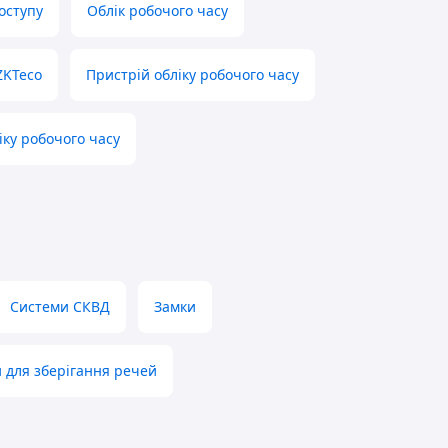
оступу
Облік робочого часу
ZKTeco
Пристрій обліку робочого часу
іку робочого часу
Системи СКВД
Замки
 для зберігання речей