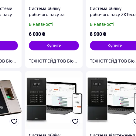
истеми
Система обліку
Система обліку
о часу
робочого часу за
робочого часу ZKTeco
геометрії обличчя
UA760
В наявності
В наявності
ZKTeco KF460
6 000
₴
8 900
₴
и
Купити
Купити
ТЕХНОТРЕЙД ТОВ Біометричні системи. RFID. Облік робочого часу.
ТЕХНОТРЕЙД ТОВ Біометричні системи. RFID. Облік робочого часу.
ТЕХНОТРЕЙД ТОВ Біометричні
Система обліку
Система відстеження