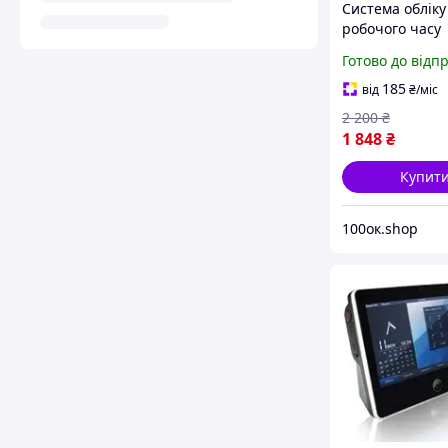
Система обліку
робочого часу
TimeMoto TM-6
Готово до відп
(B077MNFH3S)
185
від
₴
/міс
2 200
₴
1 848
₴
Купит
100ок.shop