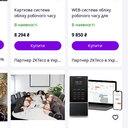
Карткова система
WEB-система обліку
обліку робочого часу
робочого часу для
ZKTeco S160C
віддалених об'єктів,
В наявності
В наявності
магазинів, офісів,
складів ZKTeco BioTime
8 294
₴
9 850
₴
9
Купити
Купити
8%
Партнер ZKTeco в Україні: біометричний облік робочого часу, контроль доступу від ZKStore
Партнер ZKTeco в Україні: біометричний облік робочого часу, контроль доступу від ZKStore