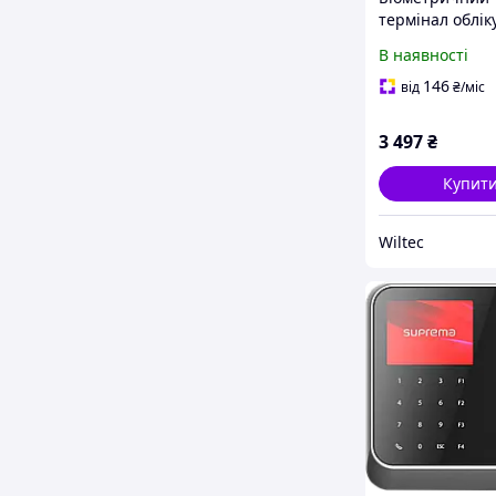
термінал облік
робочого часу
В наявності
(Обличчя/Відби
Пароль), Систе
146
від
₴
/міс
контролю дост
3 497
₴
Купит
Wiltec