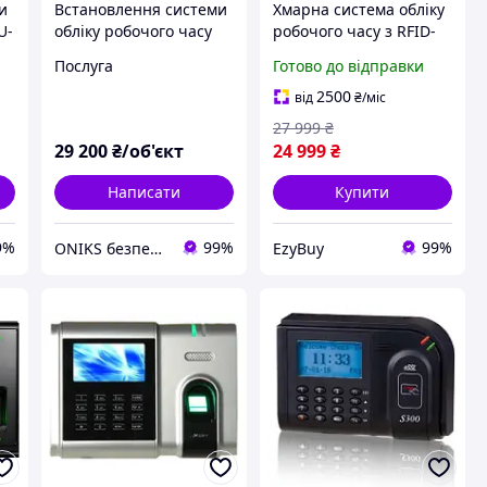
и
Встановлення системи
Хмарна система обліку
U-
обліку робочого часу
робочого часу з RFID-
на 1 точку проходу (80
контролем, PIN-кодом,
Послуга
Готово до відправки
співробітників)
термінал обліку до 200
користувачів з Wi-
2500
від
₴
/міс
Fi/LAN для iOS/Android
27 999
₴
29 200
₴/об'єкт
24 999
₴
Написати
Купити
9%
99%
99%
ONIKS безпека та комфорт
EzyBuy