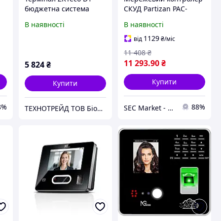
бюджетна система
СКУД Partizan PAC-
ає
обліку робочого часу
42.NET v1.0 - Система
В наявності
В наявності
для невеликих офісів
контролю управління
доступом, обліку
1129
від
₴
/міс
робочого часу
11 408
₴
11 293
.90
₴
5 824
₴
Купити
Купити
8%
88%
SEC Market - магазин систем безпеки №1
ТЕХНОТРЕЙД ТОВ Біометричні системи. RFID. Облік робочого часу.