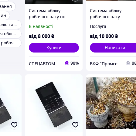
вання
Система обліку
Система обліку
лин
робочого часу по
робочого часу
обличчю (Face ID)
Система контролю та обліку робочого часу співробітників
В наявності
Послуга
Обладнання для обліку робочого часу
від
8 000
₴
від
10 000
₴
Система обліку робочого часу співробітників
Купити
Написати
98%
8
СПЕЦАВТОМАТИКА
ВКФ "Промсервіс"