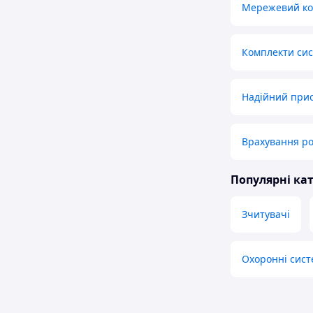
Мережевий ко
Комплекти сис
Надійний прис
Врахування ро
Популярні кат
Зчитувачі
Охоронні систе