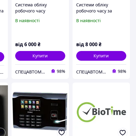
Система обліку
Системи обліку
та
робочого часу
робочого часу за
працівників
відбитком пальця
В наявності
В наявності
від
6 000
₴
від
8 000
₴
Купити
Купити
98%
98%
СПЕЦАВТОМАТИКА
СПЕЦАВТОМАТИКА
Партнер ZKTeco в Україні: біометричний облік робочого часу, контроль доступу від ZKStore