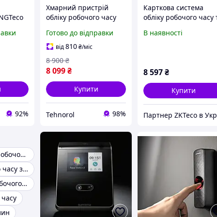
Хмарний пристрій
Карткова система
 NGTeco
обліку робочого часу
обліку робочого часу 
анням
NGTeco TC2
управління доступом
равки
Готово до відправки
В наявності
ів,
біометрична система
ZKTeco SC800
обліку робочого часу
810
від
₴
/міс
Wi-Fi 2,4/5 ГГц
8 900
₴
8 099
₴
8 597
₴
и
Купити
Купити
92%
98%
Tehnorol
Табель обліку робочого часу
Облік робочого часу за картками
Врахування робочого часу працівників
 часу
лин