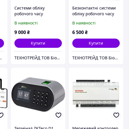
Системи обліку
Безконтактні системи
робочого часу
обліку робочого часу
В наявності
В наявності
9 000
₴
6 500
₴
Купити
Купити
 системи. RFID. Облік робочого часу.
ТЕХНОТРЕЙД ТОВ Біометричні системи. RFID. Облік робочого часу.
ТЕХНОТРЕЙД ТОВ Біометричні системи. RFID. Облік робочого часу.
Термінал ZKTeco D1
Мережевий контролер