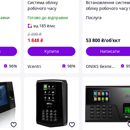
Система обліку
Встановлення систем
робочого часу
обліку робочого часу 
16
TimeMoto TM-616
Prox на 2 точки
равки
Готово до відправки
Послуга
(B077MNFH3S)
проходу (400
співробітників)
185
від
₴
/міс
2 200
₴
1 848
₴
53 800
₴/об'єкт
и
Купити
Написати
96%
98%
9
Vcentri
ONIKS безпека та комфорт