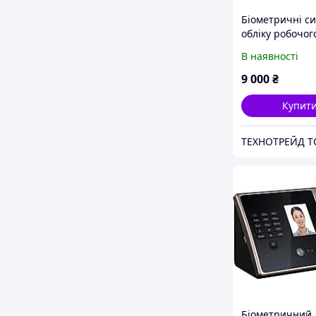
Біометричні с
обліку робочог
В наявності
9 000
₴
Купит
Біометричний