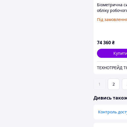
Біометрична с
обліку робочог
Suprema BioSta
Під замовленн
(BS2-OEPW)
74 360
₴
Купит
1
2
Дивись тако
Контроль дост