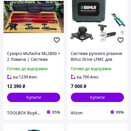
Сухоріз Mufasha ML2800 +
Система ручного різання
2 Ломача | Система
Bihui Drive LFMC для
різання плитки 2,8 м, 3
великоформатних плит
Готово до відправки
Готово до відправки
ролики, для
3200 мм (без напрямних)
великоформатного
1239
700
від
₴
/міс
від
₴
/міс
керамограніту
12 390
₴
7 000
₴
Купити
Купити
95%
99%
TOOLBOX BuyAndWork
Alizon