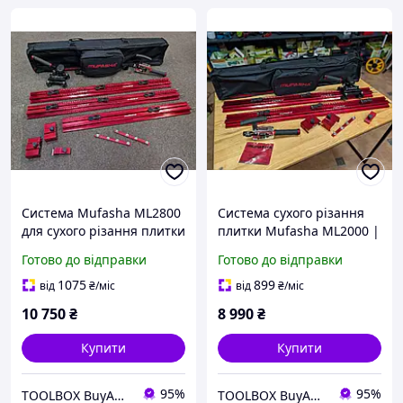
Система Mufasha ML2800
Система сухого різання
для сухого різання плитки
плитки Mufasha ML2000 |
| 2 напрямні по 1 м + 80
2 напрямні по 1 м, 3
Готово до відправки
Готово до відправки
см, 3 ролики, присоски,
ролики, білі присоски,
ломач + Чохол
ломач + Сумка
1075
899
від
₴
/міс
від
₴
/міс
10 750
₴
8 990
₴
Купити
Купити
95%
95%
TOOLBOX BuyAndWork
TOOLBOX BuyAndWork