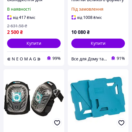
плиткорізу BIHUI INFINITY
3200 мм KD10674
В наявності
Під замовлення
417
1008
від
₴
/міс
від
₴
/міс
2 631
.58
₴
2 500
₴
10 080
₴
Купити
Купити
99%
91%
⋐ N E O M A G ⋑
Все для Дому та Саду Bizon24🛠