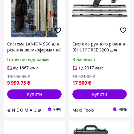
Система LANION SSC для
Система ручного різання
різання великоформатної
BIHUI FORSE 3200 для
плитки 3360 ММ, на
великоформатних плит
Готово до відправки
В наявності
підшипниках
(TQSCR36)
1667
2917
від
₴
/міс
від
₴
/міс
10 526
.05
₴
18 421
.05
₴
9 999
.75
₴
17 500
₴
Купити
Купити
99%
98%
⋐ N E O M A G ⋑
Maxi_Tools