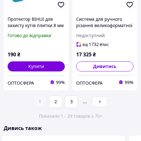
Протектор BIHUI для
Система для ручного
захисту кутів плитки 8 мм
різання великоформатної
4 шт/уп (LFTP08)
плитки YATO 3200 (YT-
Готово до відправки
Недоступний
36981)
1732
від
₴
/міс
190
₴
17 325
₴
Купити
Дивитись
99%
99%
ОПТОСФЕРА
ОПТОСФЕРА
1
2
3
...
Показано 1 - 29 товарів з 70+
Дивись також