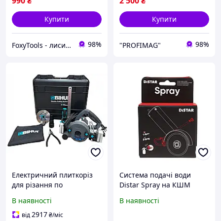
990
₴
2 500
₴
Купити
Купити
98%
98%
FoxyTools - лисичка без інструменту не лишить!
"PROFIMAG"
Електричний плиткоріз
Система подачі води
для різання по
Distar Spray на КШМ
напрямних BIHUI
76мм, 115-125мм
В наявності
В наявності
INFINITY (1500Вт) в кейсі
(без напрямних)
2917
від
₴
/міс