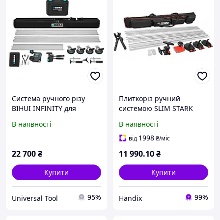
Система ручного різу
Плиткоріз ручний
BIHUI INFINITY для
системою SLIM STARK
великоформатних плит
MTC-3200 3200 мм,
В наявності
В наявності
3600 мм (LFMCS5)
професійна система
різання великоформатної
1998
від
₴
/міс
плитки
22 700
₴
11 990
.10
₴
Купити
Купити
95%
99%
Universal Tool
Handix