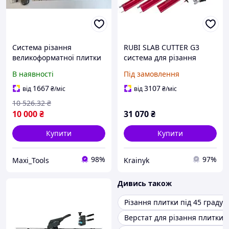
Система різання
RUBI SLAB CUTTER G3
великоформатної плитки
система для різання
LANION SSC = 3360 ММ,
великоформатної плитки
В наявності
Під замовлення
на підшипниках
1667
3107
від
₴
/міс
від
₴
/міс
10 526
.32
₴
10 000
₴
31 070
₴
Купити
Купити
98%
97%
Maxi_Tools
Krainyk
Дивись також
Різання плитки під 45 градусі
Верстат для різання плитки