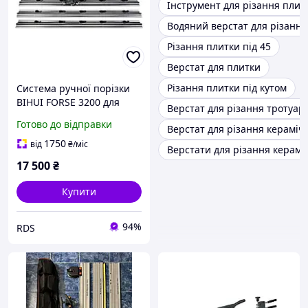
Інструмент для різання плит
Водяний верстат для різання
Різання плитки під 45
Верстат для плитки
Різання плитки під кутом
Система ручної порізки
BIHUI FORSE 3200 для
Верстат для різання тротуар
великоформатних плит
Готово до відправки
Верстат для різання кераміч
(TQSCR36)
1750
від
₴
/міс
Верстати для різання керамо
17 500
₴
Купити
94%
RDS