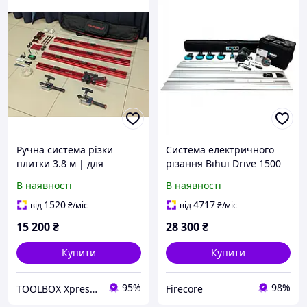
Ручна система різки
Система електричного
плитки 3.8 м | для
різання Bihui Drive 1500
великоформатного
Вт для великоформатних
В наявності
В наявності
керамограніту, присоски,
плит 3600 мм
сумка
1520
4717
від
₴
/міс
від
₴
/міс
15 200
₴
28 300
₴
Купити
Купити
95%
98%
TOOLBOX Xpress BuyAndWork
Firecore