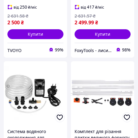
250
417
від
₴
/міс
від
₴
/міс
2 631
.58
₴
2 631
.57
₴
2 500
₴
2 499
.99
₴
Купити
Купити
99%
98%
TVOYO
FoxyTools - лисичка без інструменту не лишить!
Система водяного
Комплект для різання
охолодження для
плитки великого формату