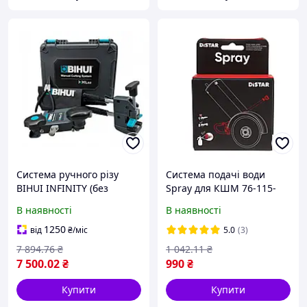
Система ручного різу
Система подачі води
BIHUI INFINITY (без
Spray для КШМ 76-115-
напрямних) (LFMC5)
125мм
В наявності
В наявності
1250
від
₴
/міс
5.0
(3)
7 894
.76
₴
1 042
.11
₴
7 500
.02
₴
990
₴
Купити
Купити