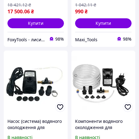
18 421
.12
₴
1 042
.11
₴
17 500
.06
₴
990
₴
Купити
Купити
98%
98%
FoxyTools - лисичка без інструменту не лишить!
Maxi_Tools
Насос (система) водяного
Компоненти водяного
охолодження для
охолодження для
плиткорізу BIHUI INFINITY
плиткорізу BIHUI INFINITY
В наявності
В наявності