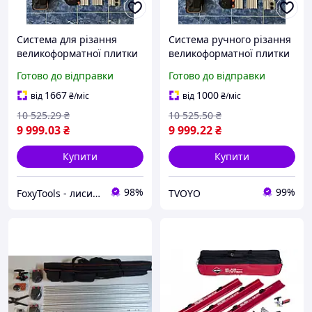
Система для різання
Система ручного різання
великоформатної плитки
великоформатної плитки
LANION SSC = 3360 ММ,
LANION SSC = 3360 ММ,
Готово до відправки
Готово до відправки
на підшипниках
на підшипниках
1667
1000
від
₴
/міс
від
₴
/міс
10 525
.29
₴
10 525
.50
₴
9 999
.03
₴
9 999
.22
₴
Купити
Купити
98%
99%
FoxyTools - лисичка без інструменту не лишить!
TVOYO