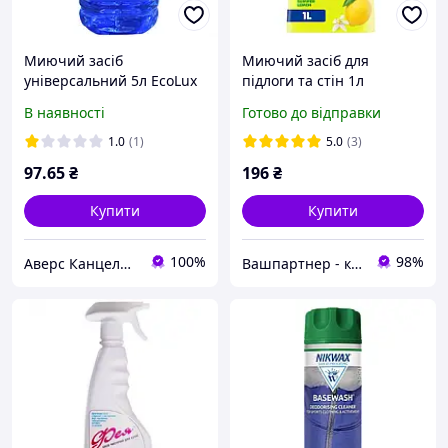
Миючий засіб
Миючий засіб для
універсальний 5л EcoLux
підлоги та стін 1л
Mr.Proper Лимон
В наявності
Готово до відправки
1.0
(1)
5.0
(3)
97
.65
₴
196
₴
Купити
Купити
100%
98%
Аверс Канцелярія
Вашпартнер - канцтовари, іграшки та дитяча книга, побутова хімія