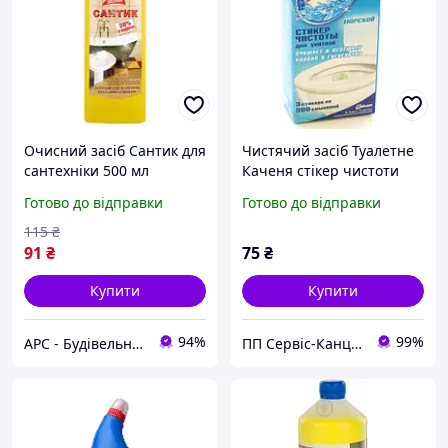
Очисний засіб Сантик для
Чистячий засіб Туалетне
сантехніки 500 мл
Каченя стікер чистоти
(зшт)
Готово до відправки
Готово до відправки
115
₴
91
₴
75
₴
Купити
Купити
94%
99%
АРС - Будівельний інтернет-гіпермаркет
ПП Сервіс-Канцторг - всі товари для офісу з одних рук