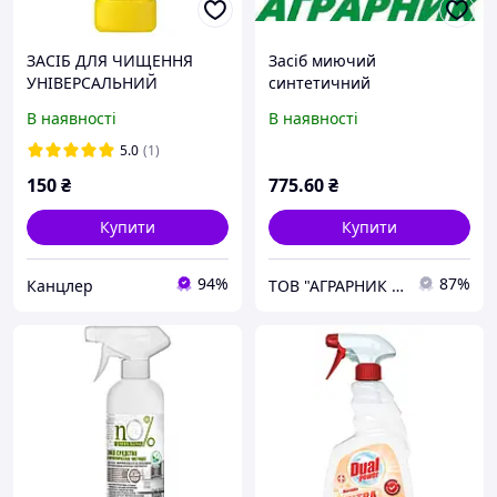
ЗАСІБ ДЛЯ ЧИЩЕННЯ
Засіб миючий
УНІВЕРСАЛЬНИЙ
синтетичний
DOMESTOS 1Л
антибактеріальний (кан.
В наявності
В наявності
5 дм3, 0,0044 т)
5.0
(1)
150
₴
775
.60
₴
Купити
Купити
94%
87%
Канцлер
ТОВ "АГРАРНИК ТС", м. Харків