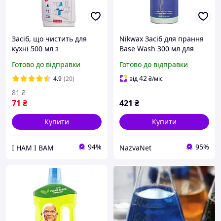
Засіб, що чистить для
Nikwax Засіб для прання
кухні 500 мл з
Base Wash 300 мл для
розпилювачем Фея
синтетичних тканин
Готово до відправки
Готово до відправки
природний склад
кондиціює та очищає
42
4.9
(20)
від
₴
/міс
81
₴
71
₴
421
₴
Купити
Купити
94%
95%
І НАМ І ВАМ
NazvaNet