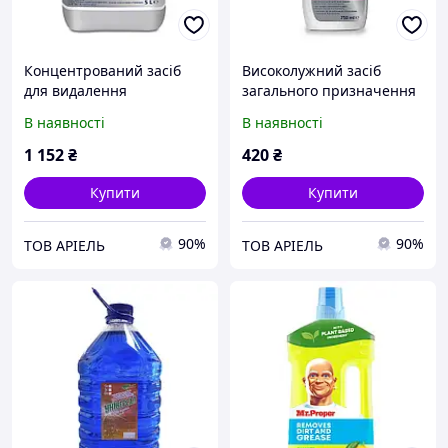
Концентрований засіб
Високолужний засіб
для видалення
загального призначення
забруднень із поверхонь
Cif Pro Formula Heavy Duty
В наявності
В наявності
у ванних кімнатах Cif
Cleaner, 750 мл
Professional Washroom
1 152
₴
420
₴
Купити
Купити
90%
90%
ТОВ АРІЕЛЬ
ТОВ АРІЕЛЬ