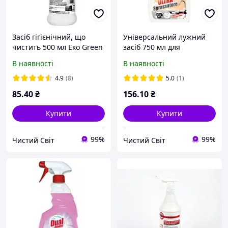
Засіб гігієнічний, що
Універсальний лужний
чистить 500 мл Еко Green
засіб 750 мл для
Home n0 %
видалення жиру Dual
В наявності
В наявності
Power Марсель
4.9
(8)
5.0
(1)
85
.40
₴
156
.10
₴
Купити
Купити
99%
99%
Чистий Світ
Чистий Світ