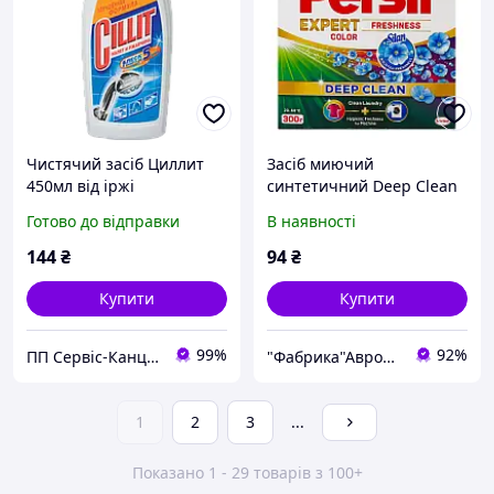
Чистячий засіб Циллит
Засіб миючий
450мл від іржі
синтетичний Deep Clean
Expert Color 300 г, Persil,
Готово до відправки
В наявності
Арт.1465
144
₴
94
₴
Купити
Купити
99%
92%
ПП Сервіс-Канцторг - всі товари для офісу з одних рук
"Фабрика"Аврора"
1
2
3
...
Показано 1 - 29 товарів з 100+