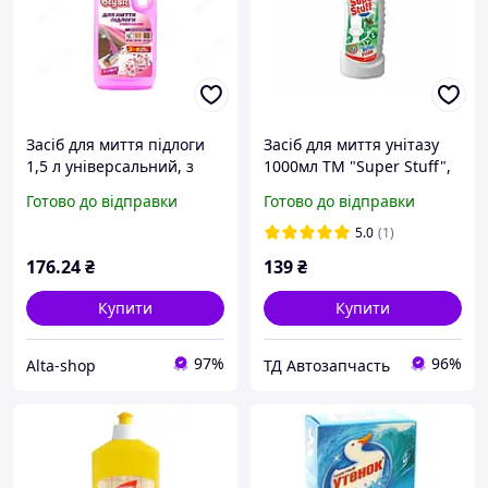
Засіб для миття підлоги
Засіб для миття унітазу
1,5 л універсальний, з
1000мл ТМ "Super Stuff",
усіх типів покриттів
PINE FRESH
Готово до відправки
Готово до відправки
SUPER BLYSK Квітковий
5.0
(1)
176
.24
₴
139
₴
Купити
Купити
97%
96%
Alta-shop
ТД Автозапчасть