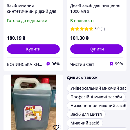
Засіб мийний
Дез-3 засіб для чищення
синтетичний рідкий для
1000 мл з
прання кольорових та
антибактеріальною
Готово до відправки
В наявності
білих тканин ТМ
обробкою
Grünwald 2 in 1 3,7 кг
5.0
(1)
180
.19
₴
101
.30
₴
Купити
Купити
96%
99%
ВОЛИНСЬКА КНОПКА
Чистий Світ
Дивись також
Універсальний миючий засіб
Професійні миючі засоби
Низкопенное миючий засіб
Засіб для миття
Миючий засіб