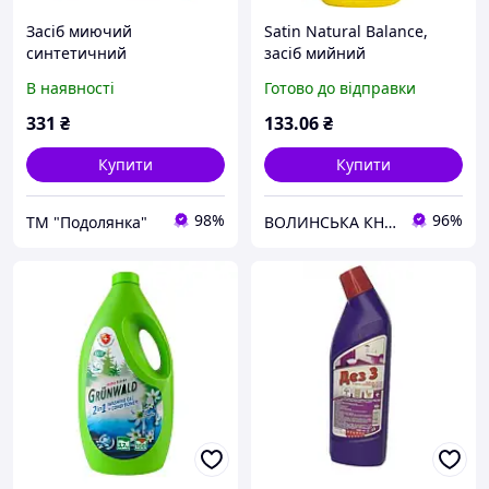
Засіб миючий
Satin Natural Balance,
синтетичний
засіб мийний
порошкоподібний Tide
синтетичний для прання
В наявності
Готово до відправки
Аква-Пудра автомат 2.1 кг
дитячого одягу рідкий, 3,7
кg
331
₴
133
.06
₴
Купити
Купити
98%
96%
ТМ "Подолянка"
ВОЛИНСЬКА КНОПКА