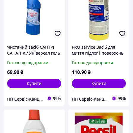
Чистячий засіб САНТРІ
PRO service Засіб для
САНА 1 л./ Універсал гель
миття підлог і поверхонь
Standart Лимон 1 л
Готово до відправки
Готово до відправки
69
.90
₴
110
.90
₴
Купити
Купити
99%
99%
ПП Сервіс-Канцторг - всі товари для офісу з одних рук
ПП Сервіс-Канцторг - всі товари для офісу з одних рук