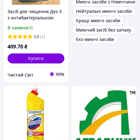
Миючі засоби з Німеччини
Нейтральні миючі засоби
Засіб для чищення Дез 3
з антибактеріальною
Кращі миючі засоби
обробкою 5л
В наявності
Миючий засіб без запаху
5.0
(1)
Еко миючі засоби
409
.70
₴
Купити
99%
Чистий Світ