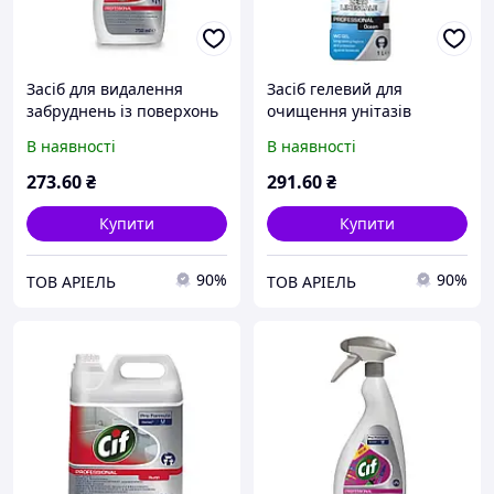
Засіб для видалення
Засіб гелевий для
забруднень із поверхонь
очищення унітазів
у ванних кімнатах Cif Pro
Domestos Pro Formula
В наявності
В наявності
Formula Washroom, 750
Ocean, 1л
мл
273
.60
₴
291
.60
₴
Купити
Купити
90%
90%
ТОВ АРІЕЛЬ
ТОВ АРІЕЛЬ