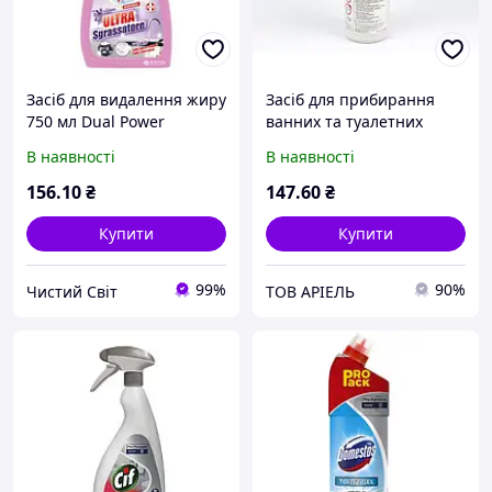
Засіб для видалення жиру
Засіб для прибирання
750 мл Dual Power
ванних та туалетних
Лаванда універсальний
кімнат, 1 л, OPTIMAL
В наявності
В наявності
лужний
156
.10
₴
147
.60
₴
Купити
Купити
99%
90%
Чистий Світ
ТОВ АРІЕЛЬ