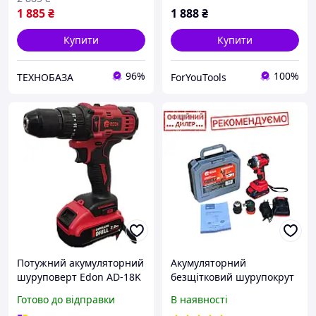
1 885
₴
1 888
₴
Купити
Купити
96%
100%
ТЕХНОБАЗА
ForYouTools
Потужний акумуляторний
Акумуляторний
шуруповерт Edon AD-18K
безщітковий шурупокрут
: з АКБ 2шт-18 V 2.0 Ah,
EDON PAK ED-21CUN BL (2
Готово до відправки
В наявності
1400 об/хв, Нм 30, патрон
АКБ 2 Аг, кейс) посадка