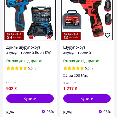
Дриль шурупокрут
Шурупокрут
акумуляторний Edon KW
акумуляторний
CF-1201 2 АКБ 12 В 2 Ач
безщітковий Edon ED-
Готово до відправки
Готово до відправки
Діаметр патрона макс 10
16BL 2 АКБ 16 В 1.5 А·год
мм
Діаметр патрона 10 мм
5.0
(3)
5.0
(2)
203
від
₴
/міс
999
₴
1 498
₴
902
₴
1 217
₴
Купити
Купити
98%
98%
KWAT
KWAT