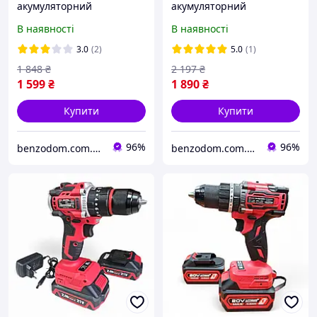
акумуляторний
акумуляторний
безщітковий Edon ED-
безщітковий Edon ED-
В наявності
В наявності
20BL (20 В, 40 Нм)
21CUN BL (знімний
патрон + кутова насадка)
3.0
(2)
5.0
(1)
1 848
₴
2 197
₴
1 599
₴
1 890
₴
Купити
Купити
96%
96%
benzodom.com.ua
benzodom.com.ua