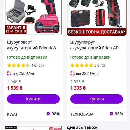
Шуруповерт
Шурупокрут
акумуляторний Edon KW
акумуляторний Edon AD-
ED-21PBL ударний
12AUN зi
Готово до відправки
Готово до відправки
безщітковий 2 швидкості
швидкозатискним
2 АКБ 21 В 2 Ач
патроном (2 Li-ion
4.6
(20)
5.0
(2)
батареї, 12V-2.0AH,
256
222
від
₴
/міс
від
₴
/міс
Гарантія 2 роки)
1 948
₴
2 335
₴
1 539
₴
1 335
₴
Купити
Купити
98%
96%
KWAT
ТЕХНОБАЗА
Дивись також