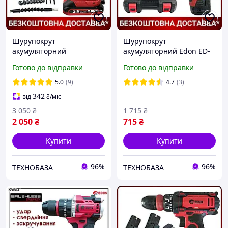
Шурупокрут
Шурупокрут
акумуляторний
акумуляторний Edon ЕD-
безщітковий Edon ED-
1201 (1 Li-ion батарея,
Готово до відправки
Готово до відправки
21PBL (2 Li-ion батареї,
12V-2.0AH, Гарантія 1 рік)
21V-2.0AH, Гарантія 1 рік)
5.0
(9)
4.7
(3)
342
від
₴
/міс
3 050
₴
1 715
₴
2 050
₴
715
₴
Купити
Купити
96%
96%
ТЕХНОБАЗА
ТЕХНОБАЗА