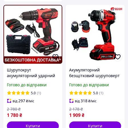
Шурупокрут
Акумуляторний
акумуляторний ударний
безщітковий шуруповерт
Edon AD-18CP (2 Li-ion
Edon ED-21CUN BL 21В з
Готово до відправки
Готово до відправки
батареї, 18V-2.0AH,
двома змінними
Гарантія 2 роки)
патронами та
5.0
(1)
5.0
(1)
акумулятором
297
318
від
₴
/міс
від
₴
/міс
2 780
₴
2 178
₴
1 780
₴
1 909
₴
Купити
Купити