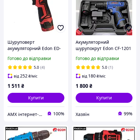
Шуруповерт
Акумуляторний
акумуляторний Edon ED-
шурупокрут Edon CF-1201
16BL OL
з набором
Готово до відправки
Готово до відправки
5.0
(4)
5.0
(1)
252
180
від
₴
/міс
від
₴
/міс
1 511
₴
1 800
₴
Купити
Купити
100%
99%
AMX інтернет-магазин інструменту
Хазяїн