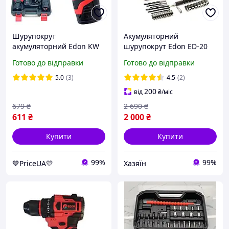
Шурупокрут
Акумуляторний
акумуляторний Edon KW
шурупокрут Edon ED-20
ED-1201 1350 об хв
BL
Готово до відправки
Готово до відправки
Швидкозатискний патрон
АКБ Li-ion 12 В 1.5 Ач
5.0
(3)
4.5
(2)
200
від
₴
/міс
679
₴
2 690
₴
611
₴
2 000
₴
Купити
Купити
99%
99%
💙PriceUA💛
Хазяїн