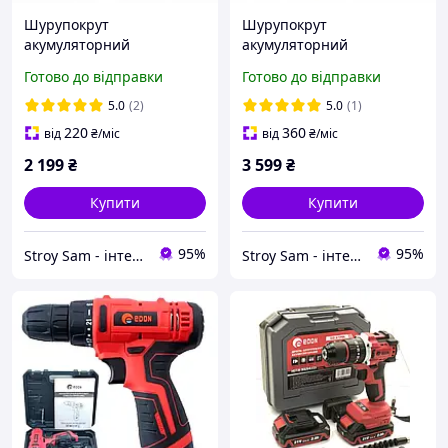
Шурупокрут
Шурупокрут
акумуляторний
акумуляторний
безщітковий 21 В 2,0
безщітковий 20в 4,0 А·год
Готово до відправки
Готово до відправки
А·год Edon ED-21 PBL
Edon ED-DN20/90PBL
5.0
(2)
5.0
(1)
220
360
від
₴
/міс
від
₴
/міс
2 199
₴
3 599
₴
Купити
Купити
95%
95%
Stroy Sam - інтернет магазин інструментів
Stroy Sam - інтернет магазин інструментів