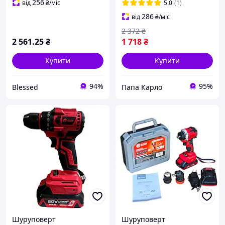
10 мм
Макіта
256
від
₴
/міс
5.0
(1)
286
від
₴
/міс
2 372
₴
2 561
.25
₴
1 718
₴
Купити
Купити
94%
95%
Blessed
Папа Карло
Шуруповерт
Шуруповерт