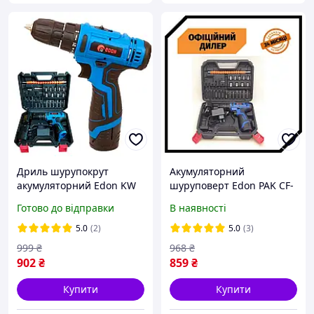
Дриль шурупокрут
Акумуляторний
акумуляторний Edon KW
шуруповерт Edon PAK CF-
CF-1201 2 АКБ 12 В 2 Ач
1201 (12 В, 2 А/год,
Готово до відправки
В наявності
Діаметр патрона макс 10
двошвидкісний)
мм
5.0
(2)
5.0
(3)
999
₴
968
₴
902
₴
859
₴
Купити
Купити