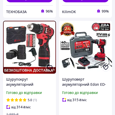
96%
99%
ТЕХНОБАЗА
KilimOK
Шурупокрут
Шуруповерт
акумуляторний
акумуляторний Edon ED-
безщітковий Edon LD-
21PBL ударний
Готово до відправки
Готово до відправки
16BL (2 Li-ion батареї, 16V-
безщітковий 2 АКБ 21В 2
2.0AH, Гарантія 2 роки)
Аг
315
5.0
(1)
від
₴
/міс
314
від
₴
/міс
2 885
₴