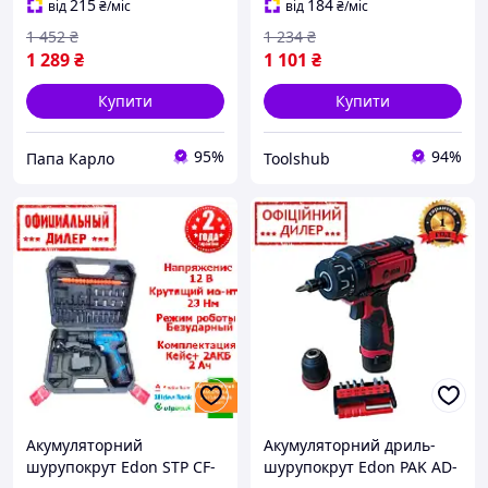
215
184
від
₴
/міс
від
₴
/міс
1 452
₴
1 234
₴
1 289
₴
1 101
₴
Купити
Купити
95%
94%
Папа Карло
Toolshub
Акумуляторний
Акумуляторний дриль-
шурупокрут Edon STP CF-
шурупокрут Edon PAK AD-