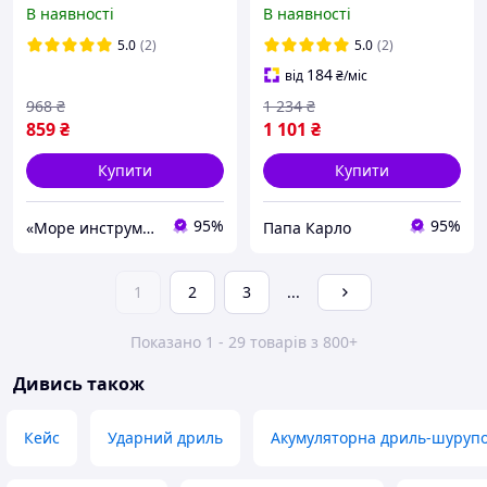
1201 (12 В, 2 А/год,
12AUN (знімний патрон, 2
В наявності
В наявності
двошвидкісний)
акб 2 А·год/12 В, Кейс)
Шурупокрут для дому та
5.0
(2)
5.0
(2)
дачі
184
від
₴
/міс
968
₴
1 234
₴
859
₴
1 101
₴
Купити
Купити
95%
95%
«Море инструментов»
Папа Карло
1
2
3
...
Показано 1 - 29 товарів з 800+
Дивись також
Кейс
Ударний дриль
Акумуляторна дриль-шуруп