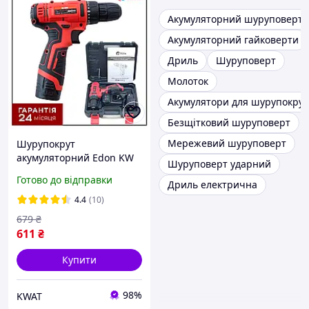
Акумуляторний шуруповерт
Акумуляторний гайковерти
Дриль
Шуруповерт
Молоток
Акумулятори для шурупокрут
Безщітковий шуруповерт
Мережевий шуруповерт
Шурупокрут
акумуляторний Edon KW
Шуруповерт ударний
ED-1201 1350 об хв
Готово до відправки
Дриль електрична
Швидкозатискний патрон
АКБ Li-ion 12 В 1.5 Ач
4.4
(10)
679
₴
611
₴
Купити
98%
KWAT