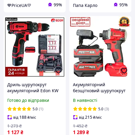
99%
95%
💙PriceUA💛
Папа Карло
Дриль шурупокрут
Акумуляторний
акумуляторний Edon KW
безщітковий шурупокрут
AD-12AUN
EDON STP ED-SM21 BL
Готово до відправки
В наявності
Швидкознімний патрон 2
(Двохшвидкісний, 2 акб,
швидкості 2 АКБ 12 В 2 Ач
ЗП, Кейс) для дому
5.0
(1)
5.0
(3)
188
215
від
₴
/міс
від
₴
/міс
1 273
₴
1 452
₴
1 127
₴
1 289
₴