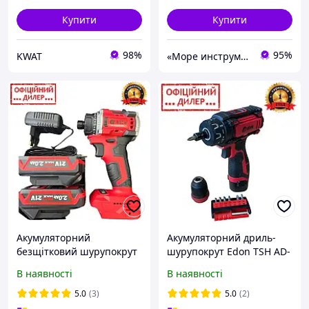
Купити
Купити
98%
95%
KWAT
«Море инструментов»
Акумуляторний
Акумуляторний дриль-
безщітковий шурупокрут
шурупокрут Edon TSH AD-
EDON PAK ED-SM21 BL
12AUN (знімний патрон, 2
В наявності
В наявності
(Двохшвидкісний, 2 акб,
акб 2 А·год/12 В, Кейс)
ЗП, Кейс) для дому
Шурупокрут для дому та
5.0
(3)
5.0
(2)
дачі