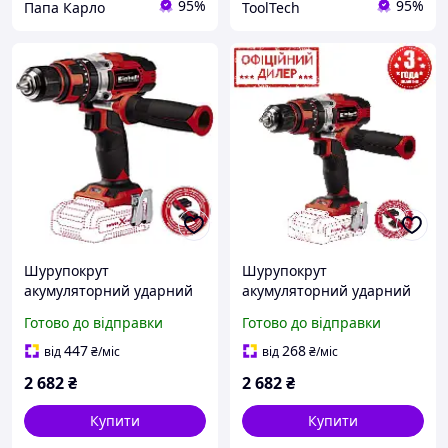
95%
95%
Папа Карло
ToolTech
Шурупокрут
Шурупокрут
акумуляторний ударний
акумуляторний ударний
Einhell INT TE-CD 18/48 Li-
Einhell GRT TE-CD 18/48 Li-
Готово до відправки
Готово до відправки
i-Solo (без АКБ і ЗП)
i-Solo (без АКБ і ЗП)
447
268
від
₴
/міс
від
₴
/міс
2 682
₴
2 682
₴
Купити
Купити