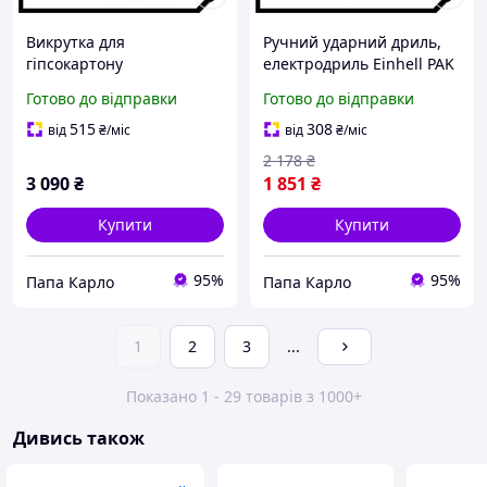
Викрутка для
Ручний ударний дриль,
гіпсокартону
електродриль Einhell PAK
акумуляторна Einhell PAK
TC-ID 720/1 E (720 Вт)
Готово до відправки
Готово до відправки
TE-DY 18 Li-Solo (18 В, Без
АКБ)
515
308
від
₴
/міс
від
₴
/міс
2 178
₴
3 090
₴
1 851
₴
Купити
Купити
95%
95%
Папа Карло
Папа Карло
1
2
3
...
Показано 1 - 29 товарів з 1000+
Дивись також