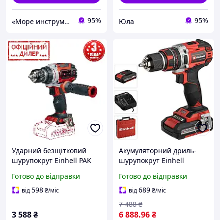
95%
95%
«Море инструментов»
Юла
Ударний безщітковий
Акумуляторний дриль-
шурупокрут Einhell PAK
шурупокрут Einhell
TP-CD 18/60 Li BL Solo (18
Professional TP-CD 18/50
Готово до відправки
Готово до відправки
В, двошвидкісний, Без
Li-i BL Kit (4513940) Новий!
АКБ)
598
689
від
₴
/міс
від
₴
/міс
7 488
₴
3 588
₴
6 888
.96
₴