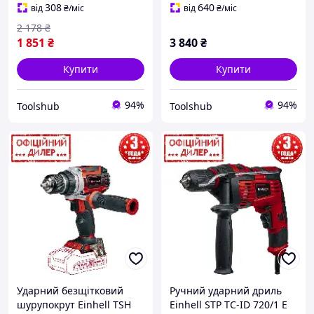
АКБ)
308
640
від
₴
/міс
від
₴
/міс
2 178
₴
1 851
₴
3 840
₴
Купити
Купити
94%
94%
Toolshub
Toolshub
Ударний безщітковий
Ручний ударний дриль
шурупокрут Einhell TSH
Einhell STP TC-ID 720/1 E