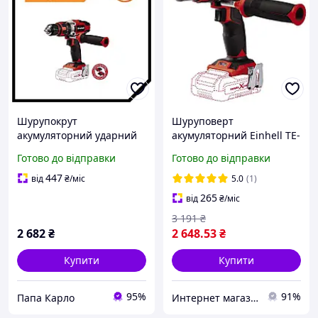
Шурупокрут
Шуруповерт
акумуляторний ударний
акумуляторний Einhell TE-
Einhell PAK TE-CD 18/48 Li-
CD 18/48 Li-i - Solo X-
Готово до відправки
Готово до відправки
i-Solo (без АКБ і ЗП) для
Change DOM
будинку
447
від
₴
/міс
5.0
(1)
265
від
₴
/міс
3 191
₴
2 682
₴
2 648
.53
₴
Купити
Купити
95%
91%
Папа Карло
Интернет магазин "Домовичок"