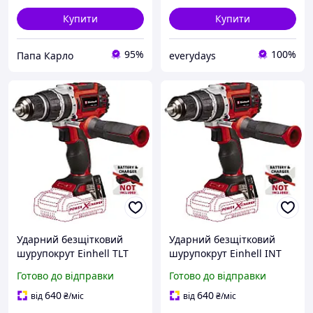
Купити
Купити
95%
100%
Папа Карло
everydays
Ударний безщітковий
Ударний безщітковий
шурупокрут Einhell TLT
шурупокрут Einhell INT
TP-CD 18/60 Li-i BL Solo (18
TP-CD 18/60 Li-i BL Solo (18
Готово до відправки
Готово до відправки
В, двошвидкісний, Без
В, двошвидкісний, Без
АКБ)
АКБ)
640
640
від
₴
/міс
від
₴
/міс