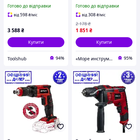
TP-CD 18/60 Li BL Solo (18
(720 Вт)
Готово до відправки
Готово до відправки
В, двошвидкісний, Без
АКБ)
598
308
від
₴
/міс
від
₴
/міс
2 178
₴
3 588
₴
1 851
₴
Купити
Купити
94%
95%
Toolshub
«Море инструментов»