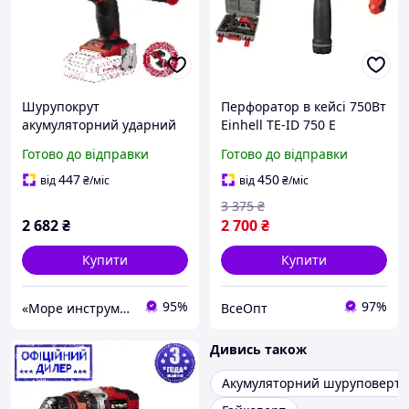
Шурупокрут
Перфоратор в кейсі 750Вт
акумуляторний ударний
Einhell TE-ID 750 E
Einhell STP TE-CD 18/48 Li-
(пилосос+кейс) з
Готово до відправки
Готово до відправки
i-Solo (без АКБ і ЗП)
швидкозажимним
патроном з блокуванням,
447
450
від
₴
/міс
від
₴
/міс
реверс
3 375
₴
2 682
₴
2 700
₴
Купити
Купити
95%
97%
«Море инструментов»
ВсеОпт
Дивись також
Акумуляторний шуруповерт