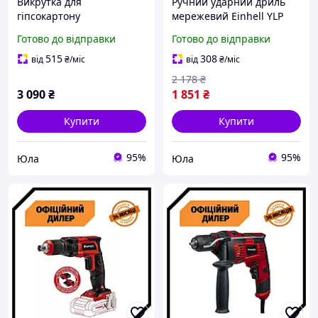
Викрутка для
Ручний ударний дриль
гіпсокартону
мережевий Einhell YLP
акумуляторна Einhell YLP
TC-ID 720/1 E (720 Вт)
Готово до відправки
Готово до відправки
TE-DY 18 Li-Solo (18 В, Без
АКБ)
515
308
від
₴
/міс
від
₴
/міс
2 178
₴
3 090
₴
1 851
₴
Купити
Купити
95%
95%
Юла
Юла