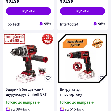
3 840
₴
3 840
₴
Купити
Купити
95%
96%
ToolTech
Intertool24
Ударний безщітковий
Викрутка для
шурупокрут Einhell GRT
гіпсокартону
TP-CD 18/60 Li-i BL Solo (18
акумуляторна Einhell TSH
Готово до відправки
Готово до відправки
В, двошвидкісний, Без
TE-DY 18 Li-Solo (18 В, Без
АКБ)
АКБ)
384
515
від
₴
/міс
від
₴
/міс