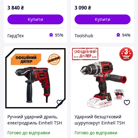
3 840
₴
3 090
₴
Купити
Купити
95%
94%
ГардТех
Toolshub
Ручний ударний дриль,
Ударний безщітковий
електродриль Einhell TSH
шурупокрут Einhell TSH
TC-ID 720/1 E (720 Вт)
TP-CD 18/60 Li-i BL Solo (18
Готово до відправки
Готово до відправки
В, двошвидкісний, Без