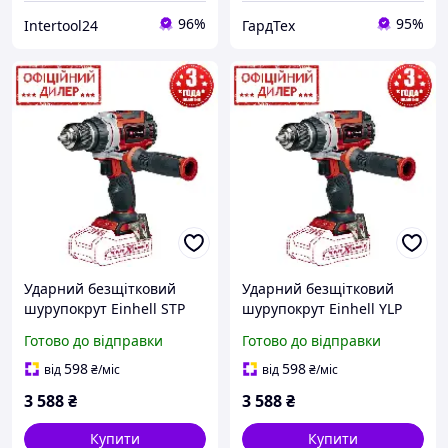
96%
95%
Intertool24
ГардТех
Ударний безщітковий
Ударний безщітковий
шурупокрут Einhell STP
шурупокрут Einhell YLP
TP-CD 18/60 Li BL Solo (18
TP-CD 18/60 Li BL Solo (18
Готово до відправки
Готово до відправки
В, двошвидкісний, Без
В, двошвидкісний, Без
АКБ)
АКБ)
598
598
від
₴
/міс
від
₴
/міс
3 588
₴
3 588
₴
Купити
Купити