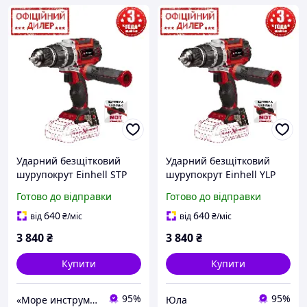
Ударний безщітковий
Ударний безщітковий
шурупокрут Einhell STP
шурупокрут Einhell YLP
TP-CD 18/60 Li-i BL Solo (18
TP-CD 18/60 Li-i BL Solo (18
Готово до відправки
Готово до відправки
В, двошвидкісний, Без
В, двошвидкісний, Без
АКБ)
АКБ)
640
640
від
₴
/міс
від
₴
/міс
3 840
₴
3 840
₴
Купити
Купити
95%
95%
«Море инструментов»
Юла