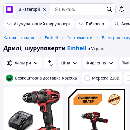
В категорії
Акумуляторний шуруповерт
Гайковерт
Аку
Каталог товарів
Einhell
Інструменти
Електроінстр
Дрилі, шуруповерти
Einhell
в Україні
Фільтри
Ціна
Живлення
Тип
Безкоштовна доставка Rozetka
Мережа 220В