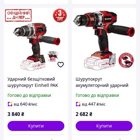
Ударний безщітковий
Шурупокрут
шурупокрут Einhell PAK
акумуляторний ударний
TP-CD 18/60 Li-i BL Solo (18
Einhell TLT TE-CD 18/48 Li-
Готово до відправки
Готово до відправки
В, двошвидкісний, Без
i-Solo (без АКБ і ЗП)
АКБ)
640
447
від
₴
/міс
від
₴
/міс
3 840
₴
2 682
₴
Купити
Купити