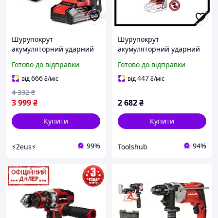
Шурупокрут
Шурупокрут
акумуляторний ударний
акумуляторний ударний
Einhell TE-CD 18/44 Li-i
Einhell TSH TE-CD 18/48 Li-
Готово до відправки
Готово до відправки
1x2.5Ah (4514287)
i-Solo (без АКБ і ЗП) для
будинку
666
447
від
₴
/міс
від
₴
/міс
4 332
₴
3 999
₴
2 682
₴
Купити
Купити
99%
94%
⚡Zeus⚡
Toolshub