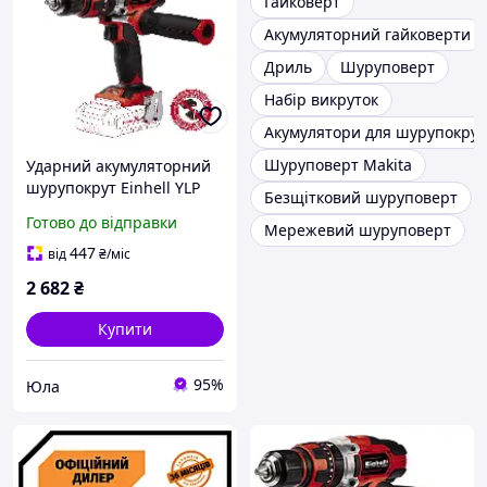
Гайковерт
Акумуляторний гайковерти
Дриль
Шуруповерт
Набір викруток
Акумулятори для шурупокрут
Шуруповерт Makita
Ударний акумуляторний
шурупокрут Einhell YLP
Безщітковий шуруповерт
TE-CD 18/48 Li-i-Solo (без
Готово до відправки
Мережевий шуруповерт
АКБ і ЗП)
447
від
₴
/міс
2 682
₴
Купити
95%
Юла