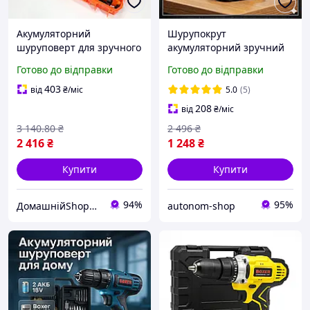
Акумуляторний
Шурупокрут
шуруповерт для зручного
акумуляторний зручний
кріплення меблів, легкий
24 В 5 А DeWALT Дриль
Готово до відправки
Готово до відправки
та потужний інструмент
шурупокрут професійний
для дому
акумуляторний у валізі
403
від
₴
/міс
5.0
(5)
208
від
₴
/міс
3 140
.80
₴
2 496
₴
2 416
₴
1 248
₴
Купити
Купити
94%
95%
ДомашнійShop🏡✨ - замовлення онлайн не виходячи з дому💕
autonom-shop