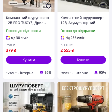
Компактний шуруповерт
Компактний шуруповерт
12В PRO TUOYE, Дриль-
12В, Акумуляторний
шуруповерт безщітковий
шуруповерт зі зручною
Готово до відправки
Готово до відправки
акумуляторний, Зручний
рукояткою Набір QH-75
шуруповерт ZF-57
38
256
від
₴
/міс
від
₴
/міс
758
₴
5 110
₴
379
₴
2 555
₴
Купити
Купити
95%
95%
"VseE" - інтернет-магазин тактичного військового спорядження | Власне виробництво |
"VseE" - інтернет-магазин тактичного військового спорядження | Власне виробництво |