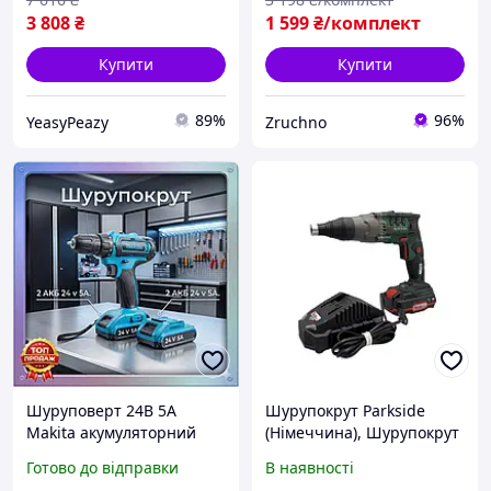
шурупокрут
3 808
₴
1 599
₴/комплект
Купити
Купити
89%
96%
YeasyPeazy
Zruchno
Шуруповерт 24В 5А
Шурупокрут Parkside
Makita акумуляторний
(Німеччина), Шурупокрут
зручний в кейсі з
акумуляторний зручний,
Готово до відправки
В наявності
набором біт Дрель
Шурупокрут ручний