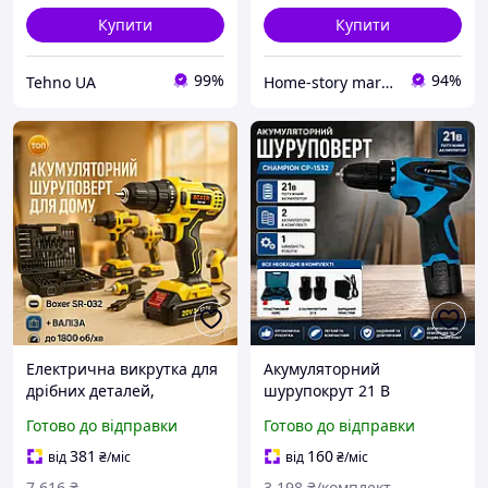
Купити
Купити
99%
94%
Tehno UA
Home-story market
Електрична викрутка для
Акумуляторний
дрібних деталей,
шурупокрут 21 В
Акумуляторний
Надійний шурупокрут
Готово до відправки
Готово до відправки
шуруповерт зі зручною
Шурупокрути
рукояткою QS-77
акумуляторні Шурупокрут
381
160
від
₴
/міс
від
₴
/міс
бездротовий Зручний
7 616
₴
3 198
₴/комплект