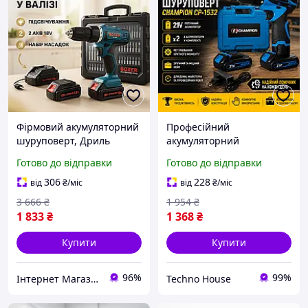
Фірмовий акумуляторний
Професійний
шуруповерт, Дриль
акумуляторний
шуруповерт у валізі
шуруповерт CHAMPION
Готово до відправки
Готово до відправки
Бюджетний надійний NI-
CP-1532, 21В, 2 батареї,
81
кейс для зручного
306
228
від
₴
/міс
від
₴
/міс
зберігання
3 666
₴
1 954
₴
1 833
₴
1 368
₴
Купити
Купити
96%
99%
Інтернет Магазин "Tano"
Techno House