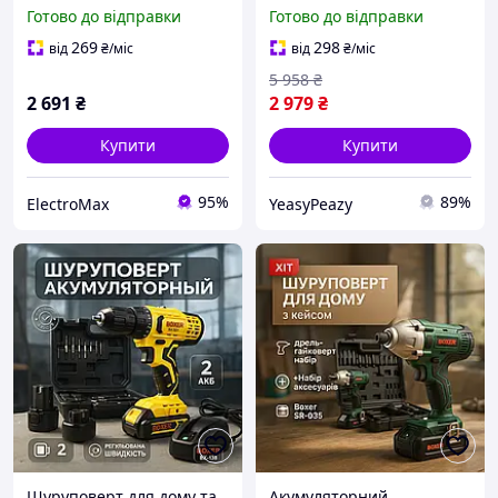
Акумуляторний
Акумуляторний
Готово до відправки
Готово до відправки
шуруповерт зручний
шуруповерт із запасним
Потужний в кейсі NR-98
акумулятором PQ-82
269
298
від
₴
/міс
від
₴
/міс
5 958
₴
2 691
₴
2 979
₴
Купити
Купити
95%
89%
ElectroMax
YeasyPeazy
Шуруповерт для дому та
Акумуляторний