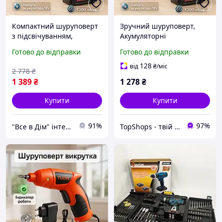
Компактний шуруповерт
Зручний шуруповерт,
з підсвічуванням,
Акумуляторні
Надійний дриль-
шуруповерти з літієвою
Готово до відправки
Готово до відправки
шуруповерт, Дриль
батареєю, Шуруповерт з
електричний TX-10
набором свердел в кейсі
128
від
₴
/міс
2 778
₴
KZ-64
1 389
₴
1 278
₴
Купити
Купити
91%
97%
"Все в Дім" інтернет-магазин
TopShops - твій інтернет магазин