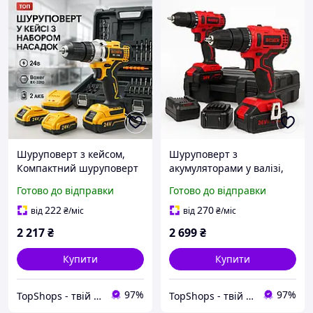
Шуруповерт з кейсом,
Шуруповерт з
Компактний шуруповерт
акумуляторами у валізі,
12В з додатковими
Потужна акумуляторна
Готово до відправки
Готово до відправки
насадками TU-35
викрутка, Компактний
легкий ручний
222
270
від
₴
/міс
від
₴
/міс
шуруповерт DS-70
2 217
₴
2 699
₴
Купити
Купити
97%
97%
TopShops - твій інтернет магазин
TopShops - твій інтернет магазин