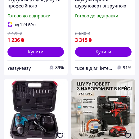
професійного
шуруповерт зі зручною
використання, Акб
рукояткою,
Готово до відправки
Готово до відправки
шуруповерт з набором
Акумуляторний
інструменту LM-28
шуруповерт з насадками
124
від
₴
/міс
в кейсі MY-68
2 472
₴
6 630
₴
1 236
₴
3 315
₴
Купити
Купити
89%
91%
YeasyPeazy
"Все в Дім" інтернет-магазин