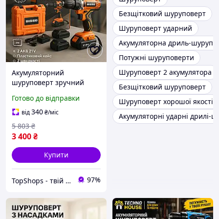
Безщітковий шуруповерт
Шуруповерт ударний
Акумуляторна дриль-шурупо
Потужні шуруповерти
Шуруповерт 2 акумулятора
Акумуляторний
шуруповерт зручний
Безщітковий шуруповерт
BISSO B6008 21V, Зручний
Готово до відправки
Шуруповерт хорошої якості
шуруповерт з набором
біт в кейсі UQ-16
340
від
₴
/міс
Акумуляторні ударні дрилі-
5 803
₴
3 400
₴
Купити
97%
TopShops - твій інтернет магазин