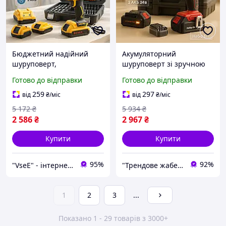
Бюджетний надійний
Акумуляторний
шуруповерт,
шуруповерт зі зручною
Акумуляторний
рукояткою, Надійний
Готово до відправки
Готово до відправки
шуруповерт зручний на
шуруповерт для
акумуляторі з насадками
побутового використання
259
297
від
₴
/міс
від
₴
/міс
QJ-20
CB-45
5 172
₴
5 934
₴
2 586
₴
2 967
₴
Купити
Купити
95%
92%
"VseE" - інтернет-магазин тактичного військового спорядження | Власне виробництво |
"Трендове жабеня" - интернет-магазин тактичного військового спорядження | Власне виробництво |
1
2
3
...
Показано 1 - 29 товарів з 3000+