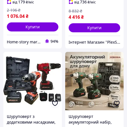
ударна з функцією
електричний, CQS
179
736
від
₴
/міс
від
₴
/міс
шуруповерта з 2 АКБ
2 196
₴
8 832
₴
1 076
.04
₴
4 416
₴
Купити
Купити
94%
Home-story market
Інтернет Магазин "PlexStore"
Шуруповерт з
Шуруповерт
додатковими насадками,
акумуляторний набір,