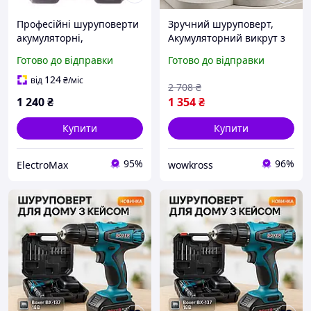
Професійні шуруповерти
Зручний шуруповерт,
акумуляторні,
Акумуляторний викрут з
Акумуляторний
універсальними
Готово до відправки
Готово до відправки
шуруповерт
насадками,
універсальний, Фірмовий
Акумуляторний міні-
124
від
₴
/міс
2 708
₴
шуруповерт KH-63
шуруповерт CJ-60 NEW
1 240
₴
1 354
₴
Купити
Купити
95%
96%
ElectroMax
wowkross