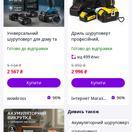
Універсальний
Дриль шуруповерт
шуруповерт для дому та
професійний,
роботи, Шуруповерт
Безщітковий компактний
Готово до відправки
Готово до відправки
акумуляторний набір
шуруповерт
Зручний HL-37 NEW
Акумуляторний зручний
499
від
₴
/міс
QM-81
5 134
₴
5 992
₴
2 567
₴
2 996
₴
Купити
Купити
96%
96%
wowkross
Інтернет Магазин "Tano"
Дивись також
Акумуляторний шуруповерт
Шуруповерт