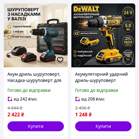
Акум дриль шуруповерт,
Акумуляторний ударний
Насадка-шуруповерт для
дриль-шуруповерт
дому, Акумуляторний
DeWalt двошвидкісний
Готово до відправки
Готово до відправки
шуруповерт для роботи
шуруповерт зручний для
по дереву MI-13
дому
242
208
від
₴
/міс
від
₴
/міс
4 844
₴
2 496
₴
2 422
₴
1 248
₴
Купити
Купити