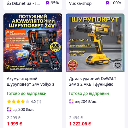
95%
100%
👍 Dik.net.ua - Інтернет магазин
Vudka-shop
Акумуляторний
Дриль ударний DeWALT
шуруповерт 24V Vollyx з
24V з 2 АКБ і функцією
комплектом інструментів
шуруповерта в кейсі
Готово до відправки
Готово до відправки
у зручному пластиковому
Потужний шуруповерт
кейсі
акумуляторний зручний з
204
4.0
(1)
від
₴
/міс
зарядним пристроєм
200
від
₴
/міс
2 299
₴
2 494
₴
1 999
₴
1 222
.06
₴