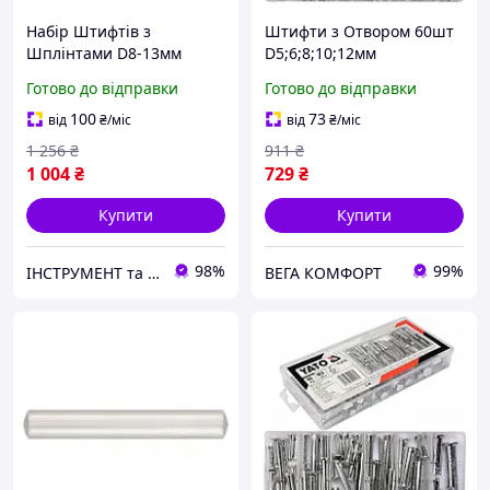
Набір Штифтів з
Штифти з Отвором 60шт
Шплінтами D8-13мм
D5;6;8;10;12мм
Комплект 56шт DIN 1444
Циліндричні DIN 1444
Готово до відправки
Готово до відправки
YATO
YATO
100
73
від
₴
/міс
від
₴
/міс
1 256
₴
911
₴
1 004
₴
729
₴
Купити
Купити
98%
99%
ІНСТРУМЕНТ та МЕТИЗИ
ВЕГА КОМФОРТ