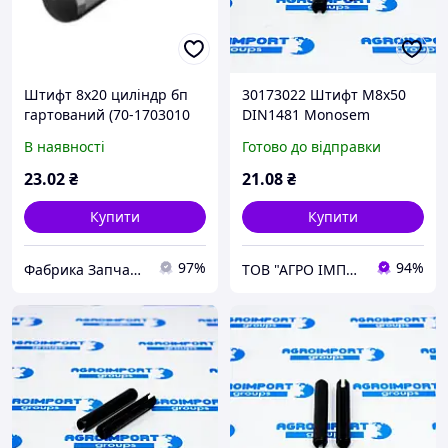
Штифт 8х20 циліндр бп
30173022 Штифт M8x50
гартований (70-1703010
DIN1481 Monosem
Р/К ) DIN6325
(Моносем 10173022R)
В наявності
Готово до відправки
23
.02
₴
21
.08
₴
Купити
Купити
97%
94%
Фабрика Запчастин
ТОВ "АГРО ІМПОРТ ГРУП"