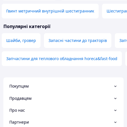
Гвинт метричний внутрішній шестигранник
Шестигра
Популярні категорії
Шайби, гровер
Запасні частини до тракторів
Зап
Запчастини для теплового обладнання horeca&fast-food
Покупцям
Продавцям
Про нас
Партнери