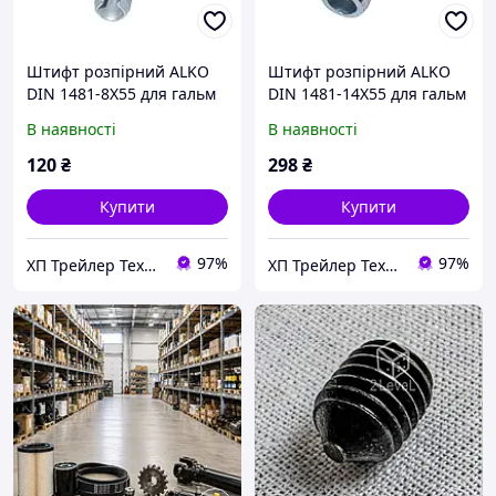
Штифт розпірний ALKO
Штифт розпірний ALKO
DIN 1481-8X55 для гальм
DIN 1481-14X55 для гальм
накату 2,8VB-1-C 3500KG
накату 2,8VB-1-C 3500KG
В наявності
В наявності
702369
706296
120
₴
298
₴
Купити
Купити
97%
97%
ХП Трейлер Технік
ХП Трейлер Технік