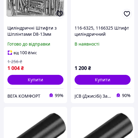
Циліндричні Штифти з
116-6325, 1166325 Штифт
Шплінтами D8-13мм
циліндричний
Набір 56шт DIN 1444
загартований
Готово до відправки
В наявності
YATO
CATERPILLAR
100
від
₴
/міс
1 256
₴
1 004
₴
1 200
₴
Купити
Купити
99%
90%
ВЕГА КОМФОРТ
JCB (Джисібі) Запчастини - Сервіс - Ремонт спецтехніки