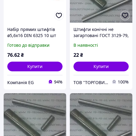
Набір прямих штифтів
Штифти конічні не
ø5,6x16 DIN 6325 10 шт
загартовані ГОСТ 3129-79,
для пароконвектомату
Ф8х25
Готово до відправки
В наявності
Rational 1005.1901
76
.62
₴
22
₴
Купити
Купити
94%
100%
Компанія EG
ТОВ "ТОРГОВИЙ ДІМ-ТЕХНОЛОГІЯ"