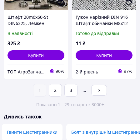
Штифт 20m6x60-St
Гужон нарізний DIN 916
DIN6325, Лемкен
Штифт обичайки M8x12
30910045
Гвинт установлювальний
В наявності
Готово до відправки
з внутрішнім
шестигранником Штифт
325
₴
11
₴
ОГМ-1.5
Купити
Купити
96%
97%
ТОП АгроЗапчастина
2-й рівень
1
2
3
...
Показано 1 - 29 товарів з 3000+
Дивись також
Гвинти шестигранники
Болт з внутрішнім шестигранн