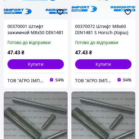
00370001 Штифт
00370072 Штифт М8х60
зажимной M8x50 DIN1481
DIN1481 S Horsch (Хорш)
S Horsch (Хорш)
Готово до відправки
Готово до відправки
47
.43
₴
47
.43
₴
Купити
Купити
94%
94%
ТОВ "АГРО ІМПОРТ ГРУП"
ТОВ "АГРО ІМПОРТ ГРУП"