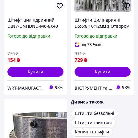
Штифт циліндричний
Штифти Циліндричні
DIN7-UNHDND-M6-8X40
D5;6;8;10;12мм з Отвором
WURTH ( арт. 0252840 )
DIN 1444 YATO Набір
Готово до відправки
Готово до відправки
60шт
73
від
₴
/міс
776
₴
911
₴
154
₴
729
₴
Купити
Купити
98%
98%
WRT-MANUFACTURING
ІНСТРУМЕНТ та МЕТИЗИ
Дивись також
Штифти беззольні
Штифти гвинтові
Конічні штифти