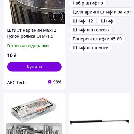
Набір штифтів
Циліндричні штифти загарто
Штифт 12
Штиф
Штифти з голкою
Штифт нарізний M8x12
Гужон ролика ОГМ-1.5
Паперові штифти 45-80
Гвинт установлювальний
Готово до відправки
Штифти, шпонки
з внутрішнім
шестигранником DIN 916
10
₴
Штифт ОГМ
Купити
98%
ABC Tech