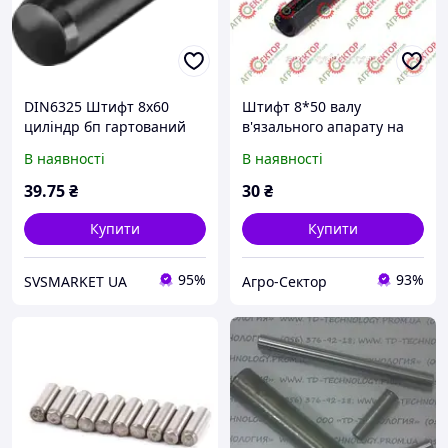
DIN6325 Штифт 8х60
Штифт 8*50 валу
циліндр бп гартований
в'язального апарату на
прес-підбирач Welger
В наявності
В наявності
8x50 DIN1481
0915.51.87.00 0915518700
39
.75
₴
30
₴
0915.51.87 0915.51.88.00
Купити
Купити
95%
93%
SVSMARKET UA
Агро-Сектор