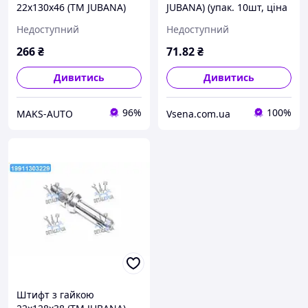
22x130x46 (ТМ JUBANA)
JUBANA) (упак. 10шт, ціна
(упак. 2шт, ціна за 1шт)
за 1шт)
Недоступний
Недоступний
138706114 UA46
266
₴
71
.82
₴
Дивитись
Дивитись
96%
100%
MAKS-AUTO
Vsena.com.ua
Штифт з гайкою