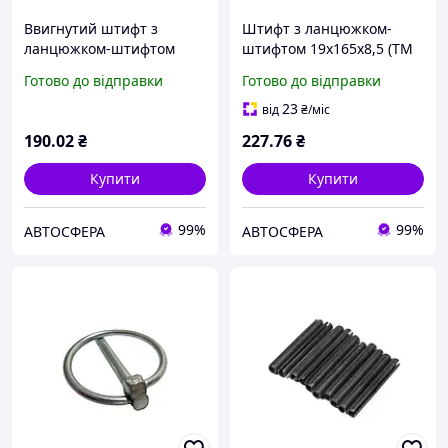
Ввигнутий штифт з
Штифт з ланцюжком-
ланцюжком-штифтом
штифтом 19x165x8,5 (ТМ
19x175 (ТМ JUBANA) (упак.
JUBANA) (упак. 2шт, ціна
Готово до відправки
Готово до відправки
2шт, ціна за 1шт)
за 1шт)
23
від
₴
/міс
190
.02
₴
227
.76
₴
Купити
Купити
99%
99%
АВТОСФЕРА
АВТОСФЕРА