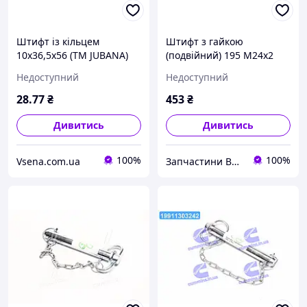
Штифт із кільцем
Штифт з гайкою
10x36,5x56 (ТМ JUBANA)
(подвійний) 195 M24x2
(упак. 20шт, цена за 1шт)
(ТМ JUBANA) (упак. 2шт,
Недоступний
Недоступний
ціна за 1шт) 138706121
UA51
28
.77
₴
453
₴
Дивитись
Дивитись
100%
100%
Vsena.com.ua
Запчастини ВСІМ