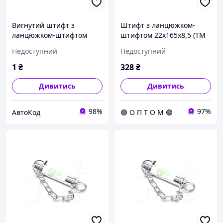
Вигнутий штифт з
Штифт з ланцюжком-
ланцюжком-штифтом
штифтом 22x165x8,5 (ТМ
25x135 (ТМ JUBANA) (упак.
JUBANA) (упак. 2шт, ціна
Недоступний
Недоступний
2шт, ціна за 1шт)
за 1шт) 138706128
138706140
1
₴
328
₴
Дивитись
Дивитись
98%
97%
АвтоКод
🟢 О П Т О М 🟢