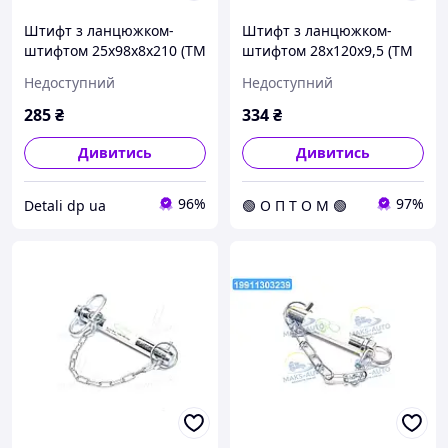
Штифт з ланцюжком-
Штифт з ланцюжком-
штифтом 25x98x8x210 (ТМ
штифтом 28x120x9,5 (ТМ
JUBANA) (упак. 2шт, ціна
JUBANA) (упак. 2шт, ціна
Недоступний
Недоступний
за 1шт) 138706125 UA1
за 1шт) 138706131
285
₴
334
₴
Дивитись
Дивитись
96%
97%
Detali dp ua
🟢 О П Т О М 🟢