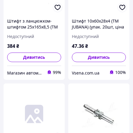
Штифт з ланцюжком-
Штифт 10x60x28x4 (ТМ
штифтом 25x165x8,5 (ТМ
JUBANA) (упак. 20шт, ціна
JUBANA) (упак. 2шт, ціна
за 1шт)
Недоступний
Недоступний
за 1шт) 138706129 UA22
384
₴
47
.36
₴
Дивитись
Дивитись
99%
100%
Магазин автомобільних деталей
Vsena.com.ua