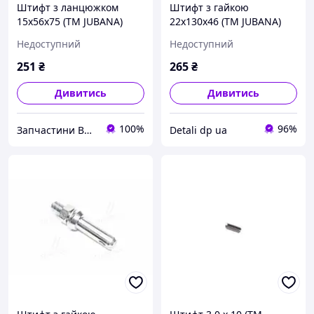
Штифт з ланцюжком
Штифт з гайкою
15x56x75 (ТМ JUBANA)
22x130x46 (ТМ JUBANA)
(упак. 2шт, ціна за 1шт)
(упак. 2шт, ціна за 1шт)
Недоступний
Недоступний
138706113 UA51
138706114 UA1
251
₴
265
₴
Дивитись
Дивитись
100%
96%
Запчастини ВСІМ
Detali dp ua