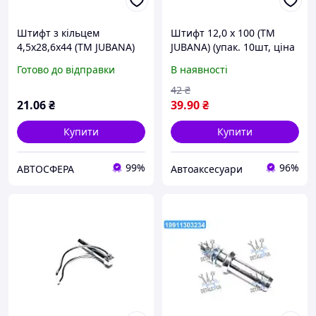
Штифт з кільцем
Штифт 12,0 x 100 (ТМ
4,5x28,6x44 (ТМ JUBANA)
JUBANA) (упак. 10шт, ціна
(упак. 20шт, ціна за 1шт)
за 1шт)
Готово до відправки
В наявності
42
₴
21
.06
₴
39
.90
₴
Купити
Купити
99%
96%
АВТОСФЕРА
Автоаксесуари