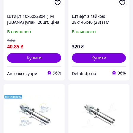
Штифт 10x60x28x4 (ТМ
Штифт з гайкою
JUBANA) (упак. 20шт, ціна
28x146x40 (28) (ТМ
за 1шт)
JUBANA) (упак. 2шт, ціна
В наявності
В наявності
за 1шт) 138706120 UA1
43
₴
40
.85
₴
320
₴
Купити
Купити
96%
96%
Автоаксесуари
Detali dp ua