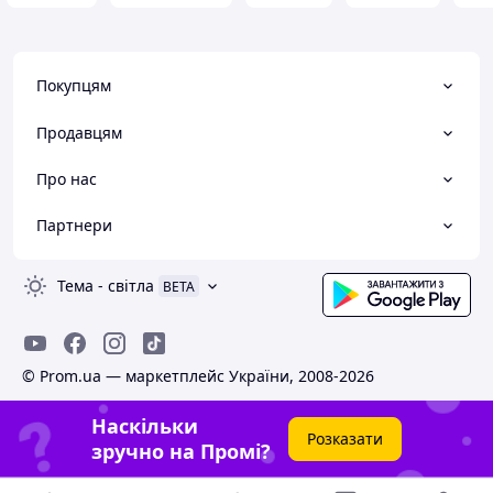
Покупцям
Продавцям
Про нас
Партнери
Тема
-
світла
BETA
© Prom.ua — маркетплейс України, 2008-2026
Наскільки
Розказати
зручно на Промі?