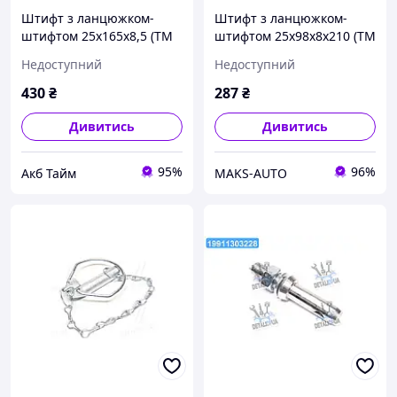
Штифт з ланцюжком-
Штифт з ланцюжком-
штифтом 25x165x8,5 (ТМ
штифтом 25x98x8x210 (ТМ
JUBANA) (упак. 2шт, цина
JUBANA) (упак. 2шт, ціна
Недоступний
Недоступний
за 1шт) 138706129 UA58
за 1шт) 138706125 UA46
430
₴
287
₴
Дивитись
Дивитись
95%
96%
Акб Тайм
MAKS-AUTO