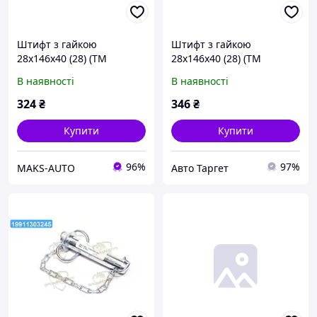
Штифт з гайкою
Штифт з гайкою
28x146x40 (28) (ТМ
28x146x40 (28) (ТМ
JUBANA) (упак. 2шт, ціна
JUBANA) (упак. 2шт, ціна
В наявності
В наявності
за 1шт) 138706120 UA46
за 1шт) 138706120 UA31
324
₴
346
₴
Купити
Купити
96%
97%
MAKS-AUTO
Авто Таргет