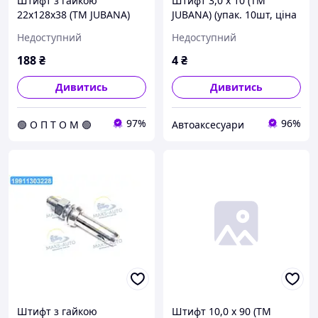
Штифт з гайкою
Штифт 3,0 x 10 (ТМ
22x128x38 (ТМ JUBANA)
JUBANA) (упак. 10шт, ціна
(упак. 2шт, ціна за 1шт)
за 1шт)
Недоступний
Недоступний
138706115 C.I.U
188
₴
4
₴
Дивитись
Дивитись
97%
96%
🟢 О П Т О М 🟢
Автоаксесуари
Штифт з гайкою
Штифт 10,0 x 90 (ТМ