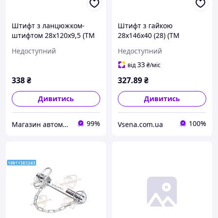
Штифт з ланцюжком-
Штифт з гайкою
штифтом 28x120x9,5 (ТМ
28x146x40 (28) (ТМ
JUBANA) (упак. 2шт, ціна
JUBANA) (упак. 2шт, ціна
Недоступний
Недоступний
за 1шт) 138706131 UA22
за 1шт)
33
від
₴
/міс
338
₴
327
.89
₴
Дивитись
Дивитись
99%
100%
Магазин автомобільних деталей
Vsena.com.ua