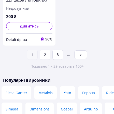
22x128x38 (ТМ JUBANA)
(упак. 2шт, ціна за 1шт)
Недоступний
138706115 UA1
200
₴
Дивитись
96%
Detali dp ua
1
2
3
...
Показано 1 - 29 товарів з 100+
Популярні виробники
Elesa Ganter
Metalvis
Yato
Европа
Ride
Simeda
Dimensions
Goebel
Arduino
TT