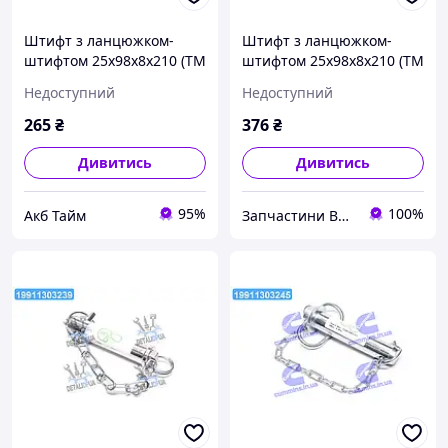
Штифт з ланцюжком-
Штифт з ланцюжком-
штифтом 25x98x8x210 (ТМ
штифтом 25x98x8x210 (ТМ
JUBANA) (упак. 2шт, цина
JUBANA) (упак. 2шт, ціна
Недоступний
Недоступний
за 1шт) 138706125 UA58
за 1шт) 138706125 UA51
265
₴
376
₴
Дивитись
Дивитись
95%
100%
Акб Тайм
Запчастини ВСІМ