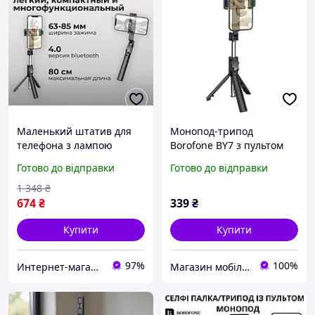
Маленький штатив для
Монопод-трипод
телефона з лампою
Borofone BY7 з пультом
Borofone, Штатив
Bluetooth (Чорний)
Готово до відправки
Готово до відправки
монопод для телефона,
Палка для се Готово до
1 348
₴
відправки
674
₴
339
₴
Купити
Купити
97%
100%
Интернет-магазин "АТМ"
Магазин мобільних аксесуарів "SOTA"