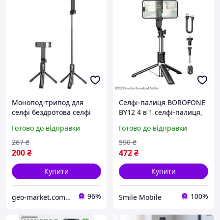
Монопод-трипод для
Селфі-палиця BOROFONE
селфі бездротова селфі
BY12 4 в 1 селфі-палиця,
палиця з пультом ДК
штатив, тримач для
Готово до відправки
Готово до відправки
BOROFONE BY11 Чорний
телефона, пульт
керування. Чорна
267
₴
590
₴
200
₴
472
₴
Купити
Купити
96%
100%
geo-market.com.ua
Smile Mobile