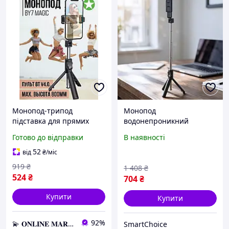
Монопод-трипод
Монопод
підставка для прямих
водонепроникний
трансляцій, для
Borofone, Тринога для
Готово до відправки
В наявності
телефонів 3,5-6,7 дюймів
кільцевої лампи, Стійка-
BOROFONE BY7, Селфі-
трипод, Переносний
52
від
₴
/міс
палиця
штатив трипод, Штатив
919
₴
1 408
₴
трипод, ZLT
524
₴
704
₴
Купити
Купити
92%
💫 𝐎𝐍𝐋𝐈𝐍𝐄 𝐌𝐀𝐑𝐊𝐄𝐓 💫 – Актуальні товари за найвигіднішими цінами!
SmartChoice