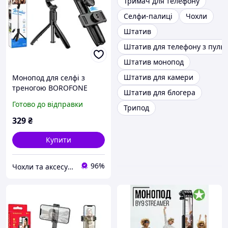
Тримач для телефону
Селфи-палиці
Чохли
Штатив
Штатив для телефону з пуль
Штатив монопод
Штатив для камери
Монопод для селфі з
треногою BOROFONE
Штатив для блогера
BY13 Nube, тримач для
Готово до відправки
Трипод
прямих ефірів, 2 в 1 з
Bluetooth-пультом
329
₴
Чорний
Купити
96%
Чохли та аксесуари | Mob4