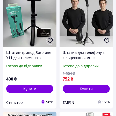
Штатив-трипод Borofone
Штатив для телефону з
Y11 для телефона з
кільцевою лампою
кнопкою селфі-палицю
Borofone, Селфі палка
Готово до відправки
Готово до відправки
складаний монопод Mini
дротова, Монопод для
Wireless Selfie Stick
селфі блютуз, Селфі палка
1 504
₴
розетка, FBK
400
₴
752
₴
Купити
Купити
96%
92%
Степстор
TAIPIN