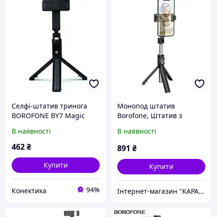
Селфі-штатив тринога
Монопод штатив
BOROFONE BY7 Magic
Borofone, Штатив з
Mirror з Bluetooth
кільцем підсвіткою для
В наявності
В наявності
пультом, монопод-трипод
телефону, Штатив для
для телефону 3.5-6.7"
горизонтальної зйомки з
462
₴
891
₴
телефону, XXK
Купити
Купити
94%
Конектика
Інтернет-магазин "КАРАПУЗИК"