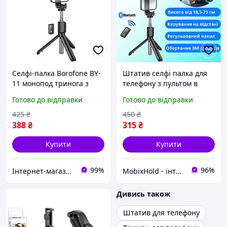
Селфі-палка Borofone BY-
Штатив селфі палка для
11 монопод тринога з
телефону з пультом в
Bluetooth пультом - Black
комплекті 2в1 трипод
Готово до відправки
Готово до відправки
висота до 70 см
компактний легкий
425
₴
450
₴
Borofone
388
₴
315
₴
Купити
Купити
99%
96%
Інтернет-магазин EVSE
MobixHold - інтернет-магазин сучасних гаджетів і корисних аксесуарів
Дивись також
Штатив для телефону