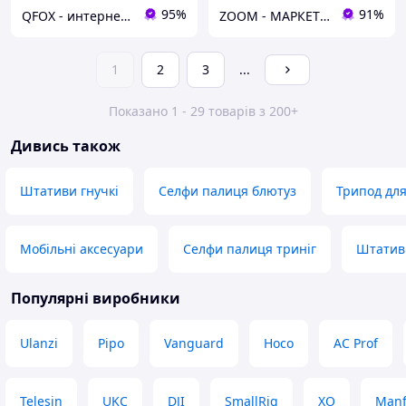
95%
91%
QFOX - интернет магазин
ZOOM - МАРКЕТ ЦИФРОВОЇ ТЕХНІКИ
1
2
3
...
Показано 1 - 29 товарів з 200+
Дивись також
Штативи гнучкі
Селфи палиця блютуз
Трипод дл
Мобільні аксесуари
Селфи палиця триніг
Штатив
Популярні виробники
Ulanzi
Pipo
Vanguard
Hoco
AC Prof
Telesin
UKC
DJI
SmallRig
XO
Manf