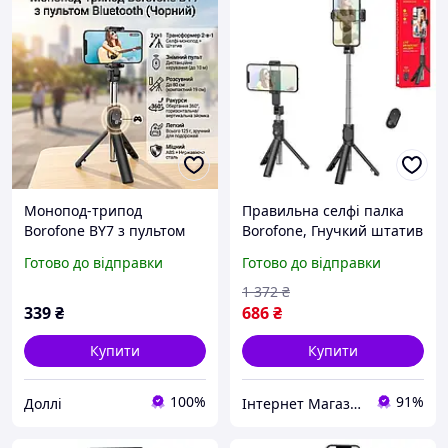
Монопод-трипод
Правильна селфі палка
Borofone BY7 з пультом
Borofone, Гнучкий штатив
Bluetooth (Чорний)
для смартфона, Тримач
Готово до відправки
Готово до відправки
для телефона на штатив
монопод, Для селфі
1 372
₴
палка, MTS
339
₴
686
₴
Купити
Купити
100%
91%
Доллі
Інтернет Магазин "StepShop"