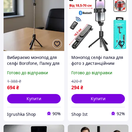
Вибираємо монопод для
Монопод селфі палка для
селфі Borofone, Палку для
фото з дистанційним
селфі у ручну поклажу,
керуванням Bluetooth для
Готово до відправки
Готово до відправки
Трипод і штатив, Штатив
телефона з пультом
для зйомки зверху для
Borofone
1 388
₴
420
₴
телефону, RYH
694
₴
294
₴
Купити
Купити
90%
92%
Igrushka Shop
Shop Ist