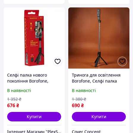
Селфі палка нового
Тринога для освітлення
покоління Borofone,
Borofone, Селфі палка
Штатив для телефона
телескоп, FRC
В наявності
В наявності
вертикальний, Селфі
палка з кнопкою на ручці,
1 352
₴
1 380
₴
CQS
676
₴
690
₴
Купити
Купити
Інтернет Магазин "PlexStore"
Cover Concept