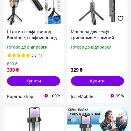
Штатив-селфі трипод
Монопод для селфі з
Borofone, селфі монопод
триногами + знімний
для iPhone та Android 70
Bluetooth пульт Borofone
Готово до відправки
Готово до відправки
см
BY11 Happy
5.0
(1)
600
₴
330
₴
329
₴
Купити
Купити
100%
99%
Kupimo Shop
JoiceMobile