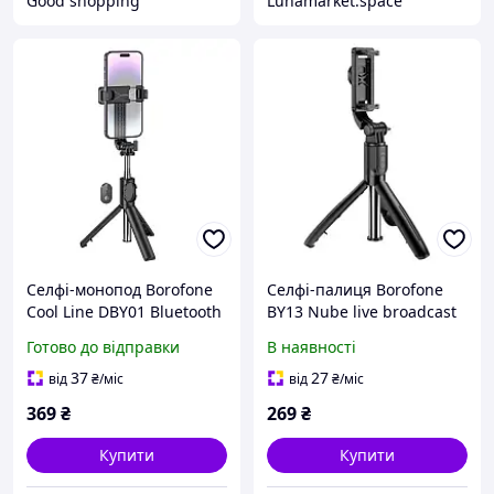
Good shopping
Lunamarket.space
Селфі-монопод Borofone
Селфі-палиця Borofone
Cool Line DBY01 Bluetooth
BY13 Nube live broadcast
5.2 тринога штатив 70 см
holder Black
Готово до відправки
В наявності
для смартфона 4.5 7
дюймів
37
27
від
₴
/міс
від
₴
/міс
369
₴
269
₴
Купити
Купити