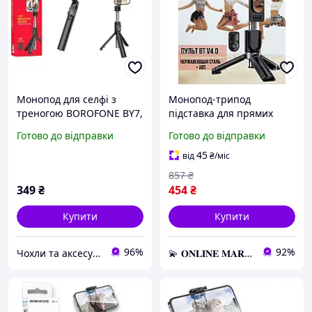
Монопод для селфі з
Монопод-трипод
треногою BOROFONE BY7,
підставка для прямих
2 в 1, 2,8 м, з Bluetooth-
трансляцій, для
Готово до відправки
Готово до відправки
пультом Чорний
телефонів 4.5-7.0 дюймів
BOROFONE BY9, Селфі-
45
від
₴
/міс
палиця
857
₴
349
₴
454
₴
Купити
Купити
96%
92%
Чохли та аксесуари | Mob4
💫 𝐎𝐍𝐋𝐈𝐍𝐄 𝐌𝐀𝐑𝐊𝐄𝐓 💫 – Актуальні товари за найвигіднішими цінами!