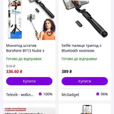
Монопод штатив
Selfie палиця трипод з
Borofone BY13 Nube з
Bluetooth кнопкою
Bluetooth-пультом, 70 см,
BOROFONE BY13 Nube
Готово до відправки
Готово до відправки
для смартфонів (селфі-
Live Broadcast (0.7 m).
палка/штатив)
Black
510
₴
336
.60
₴
389
₴
Купити
Купити
100%
96%
Televik - мобільні аксесуари та гаджети
Mr.Gadget