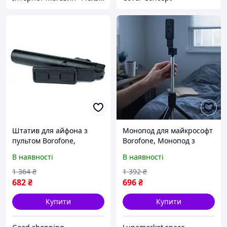
Штатив для айфона з
Монопод для майкрософт
пультом Borofone,
Borofone, Монопод з
Штатив з кільцем для
триногою для смартфона,
В наявності
В наявності
телефона, Гнучкий
Штатив з кільцевою
штатив трипод, Трипод
лампою для телефону,
1 364
₴
1 392
₴
для айфона, XMU
QLL
682
₴
696
₴
Купити
Купити