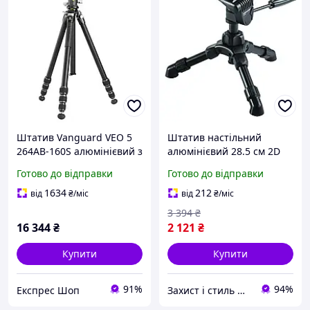
Штатив Vanguard VEO 5
Штатив настільний
264AB-160S алюмінієвий з
алюмінієвий 28.5 см 2D
кульовою головкою VEO
голова навантаження 2.5
Готово до відправки
Готово до відправки
BH-160S максимальна
кг для камери Vanguard
висота 170 см
VS-82
1634
212
від
₴
/міс
від
₴
/міс
навантаження 15 кг для
3 394
₴
фот
16 344
₴
2 121
₴
Купити
Купити
91%
94%
Експрес Шоп
Захист і стиль — в одному магазині