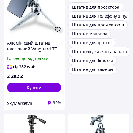
Штатив для проектора
Штатив для телефону з пуль
Штатив для прожекторів
Штатив монопод
Штатив для iphone
Алюмінієвий штатив
настільний Vanguard TT1
Штативи для фотоапарата
White Pearl
Готово до відправки
Штатив для бінокля
382
від
₴
/міс
Штатив для камери
2 292
₴
Купити
99%
SkyMarketvn