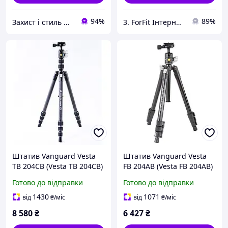
94%
89%
Захист і стиль — в одному магазині
3. ForFit Інтернет-магазин спортивних товарів
Штатив Vanguard Vesta
Штатив Vanguard Vesta
TB 204CB (Vesta TB 204CB)
FB 204AB (Vesta FB 204AB)
з карбону, нероз ємна
алюмінієвий, нероз ємна
Готово до відправки
Готово до відправки
кульова головка, висота
кульова головка, висота
зйомки до 130 см
зйомки до 130 см
1430
1071
від
₴
/міс
від
₴
/міс
8 580
₴
6 427
₴