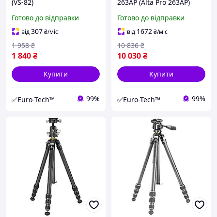
(VS-82)
263AP (Alta Pro 263AP)
Готово до відправки
Готово до відправки
307
1672
від
₴
/міс
від
₴
/міс
1 958
₴
10 836
₴
1 840
₴
10 030
₴
Купити
Купити
99%
99%
✅Euro-Tech™
✅Euro-Tech™