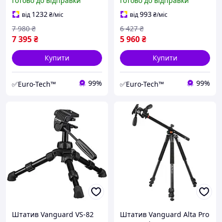
Готово до відправки
Готово до відправки
1232
993
від
₴
/міс
від
₴
/міс
7 980
₴
6 427
₴
7 395
₴
5 960
₴
Купити
Купити
99%
99%
✅Euro-Tech™
✅Euro-Tech™
Штатив Vanguard VS-82
Штатив Vanguard Alta Pro