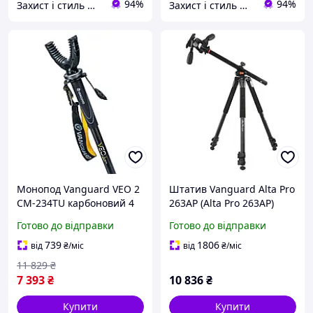
94%
94%
Захист і стиль — в одному магазині
Захист і стиль — в одному магазині
Монопод Vanguard VEO 2
Штатив Vanguard Alta Pro
CM-234TU карбоновий 4
263AP (Alta Pro 263AP)
секційний з U-образною
трьохвісна 3D головка,
Готово до відправки
Готово до відправки
вилкою для стрільби та
висота зйомки до 177,5
фотозйомки
см, Quick-flip
739
1806
від
₴
/міс
від
₴
/міс
11 829
₴
7 393
₴
10 836
₴
Купити
Купити