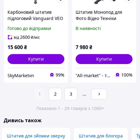
Карбоновий штатив
Штатив Монопод для
підлоговий Vanguard VEO
Фото Відео Техніки
5 234CPS-36
Vanguard VEO 2S AM-
Готово до відправки
В наявності
234TP Трипод для
Фотоапарата Тринога для
2600
від
₴
/міс
Фотокамери
15 600
₴
7 980
₴
Купити
Купити
99%
100%
SkyMarketvn
"All-market" - там, де якість зустрічається з комфортом
1
2
3
...
Показано 1 - 29 товарів з 1000+
Дивись також
Штатив для зйомки зверху
Штатив для блогера
Т