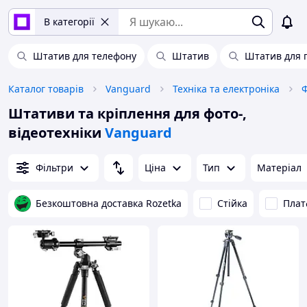
В категорії
Штатив для телефону
Штатив
Штатив для 
Каталог товарів
Vanguard
Техніка та електроніка
Ф
Штативи та кріплення для фото-,
відеотехніки
Vanguard
Фільтри
Ціна
Тип
Матеріал
Безкоштовна доставка Rozetka
Стійка
Плат