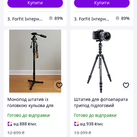
Купити
Купити
89%
89%
3. ForFit Інтернет-магазин спортивних товарів
3. ForFit Інтернет-магазин спортивних товарів
Монопод штатив із
Штатив для фотоапарата
головкою кульова для
трипод підлоговий
фотоапарата відеокамери
карбоновий штатив із
Готово до відправки
Готово до відправки
підзорної труби
кульовою головкою для
алюмінієвий підлоговий з
фотокамери відеокамери
888
938
від
₴
/міс
від
₴
/міс
упорами штатив монопод
професійний штатив
12 699
₴
13 399
₴