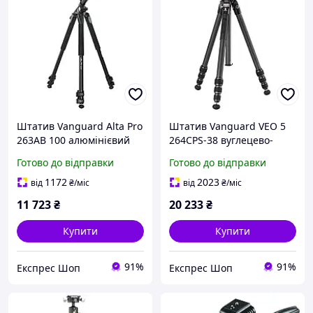
Штатив Vanguard Alta Pro
Штатив Vanguard VEO 5
263AB 100 алюмінієвий
264CPS-38 вуглецево-
легкий кульова голова
волоконний 3D голівка
Готово до відправки
Готово до відправки
SBH-100 максимальна
VEO PH-38S максимальна
висота 173 см
висота 170 см вага 1.91 кг
1172
2023
від
₴
/міс
від
₴
/міс
навантаження до 7 кг
навантаження до
11 723
₴
20 233
₴
Купити
Купити
91%
91%
Експрес Шоп
Експрес Шоп