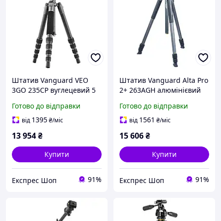
Штатив Vanguard VEO
Штатив Vanguard Alta Pro
3GO 235CP вуглецевий 5
2+ 263AGH алюмінієвий
секцій 2D голівка
трисекційний кульова
Готово до відправки
Готово до відправки
максимальна висота 134
голівка максимальна
см легкий і компактний
висота 173.2 см
1395
1561
від
₴
/міс
від
₴
/міс
для фото та відео
вантажопідйомність до 6
13 954
₴
15 606
₴
к
Купити
Купити
91%
91%
Експрес Шоп
Експрес Шоп