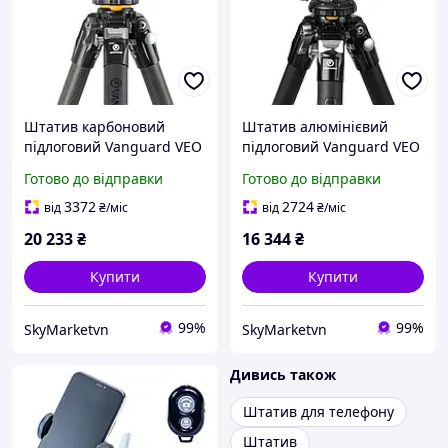
Штатив карбоновий
Штатив алюмінієвий
підлоговий Vanguard VEO
підлоговий Vanguard VEO
5 264CPS-38 (VEO 5
5 264AB-160S (VEO 5
Готово до відправки
Готово до відправки
264CPS-38)
264AB-160)
3372
2724
від
₴
/міс
від
₴
/міс
20 233
₴
16 344
₴
Купити
Купити
99%
99%
SkyMarketvn
SkyMarketvn
Дивись також
Штатив для телефону
Штатив