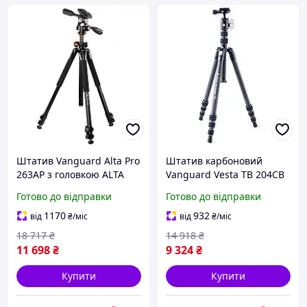
Штатив Vanguard Alta Pro
Штатив карбоновий
263AP з головкою ALTA
Vanguard Vesta TB 204CB
PH-32 алюмінієвий для
130см 3кг Quick-Lock для
Готово до відправки
Готово до відправки
фото максимальна
макрозйомки і DSLR-
навантаження 5 кг
камер
1170
932
від
₴
/міс
від
₴
/міс
18 717
₴
14 918
₴
11 698
₴
9 324
₴
Купити
Купити