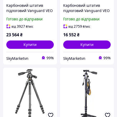
Карбоновий штатив
Карбоновий штатив
підлоговий Vanguard VEO
підлоговий Vanguard VEO
5 264CB-160S,
5 234CO-26
Готово до відправки
Готово до відправки
Бульбашковий рівень,
кріплення Arca-
3927
2759
від
₴
/міс
від
₴
/міс
Swiss,головка знімна,
23 564
₴
16 552
₴
кульова
Купити
Купити
99%
99%
SkyMarketvn
SkyMarketvn