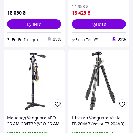
зйомки до 156 см
14 958
₴
18 850
₴
13 425
₴
Купити
Купити
89%
99%
3. ForFit Інтернет-магазин спортивних товарів
✅Euro-Tech™
Монопод Vanguard VEO
Штатив Vanguard Vesta
2S AM-234TBP (VEO 2S AM-
FB 204AB (Vesta FB 204AB)
234TBP)