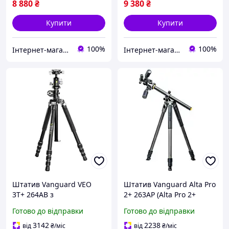
8 880
₴
9 380
₴
Купити
Купити
100%
100%
Інтернет-магазин Smart&Green - все для твого дому та саду
Інтернет-магазин Smart&Green - все для твого дому та саду
Штатив Vanguard VEO
Штатив Vanguard Alta Pro
3T+ 264AB з
2+ 263AP (Alta Pro 2+
мультипозиційною
263AP)
Готово до відправки
Готово до відправки
центральною колонною,
кульова голівка, висота
3142
2238
від
₴
/міс
від
₴
/міс