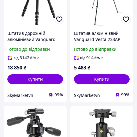
Штатив дорожній
Штатив алюмінієвий
алюмінієвий Vanguard
Vanguard Vesta 233AP
VEO 3T+ 264AB (VEO 3T+
(Vesta 233AP)
Готово до відправки
Готово до відправки
264AB)
3142
914
від
₴
/міс
від
₴
/міс
18 850
₴
5 483
₴
Купити
Купити
99%
99%
SkyMarketvn
SkyMarketvn