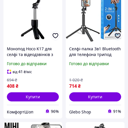
Монопод Hoco K17 для
Селфі-палка 3в1 Bluetooth
селфі та відеодзвінків з
для телефона трипод
Bluetooth пультом для
монопод штатив з
Готово до відправки
Готово до відправки
смартфонів 4.5-7 дюймів
пультом і різьбленням 1/4
максимальна висота 750
для зйомки і трансляцій
41
від
₴
/міс
мм
694
₴
1 020
₴
408
₴
714
₴
Купити
Купити
96%
91%
КомфортШоп
Glebo Shop