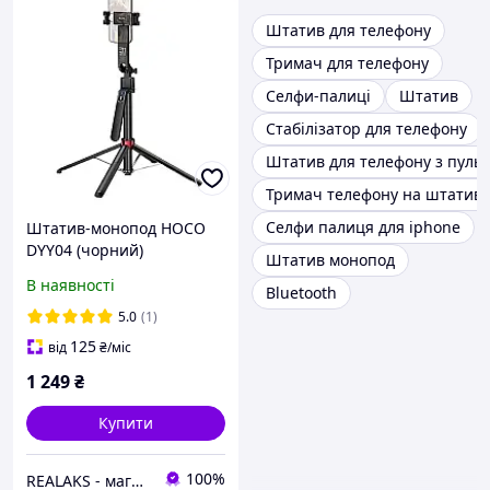
Штатив для телефону
Тримач для телефону
Селфи-палиці
Штатив
Стабілізатор для телефону
Штатив для телефону з пуль
Тримач телефону на штатив
Селфи палиця для iphone
Штатив-монопод HOCO
DYY04 (чорний)
Штатив монопод
В наявності
Bluetooth
5.0
(1)
125
від
₴
/міс
1 249
₴
Купити
100%
REALAKS - магазин мобільних аксесуарів та гаджетів