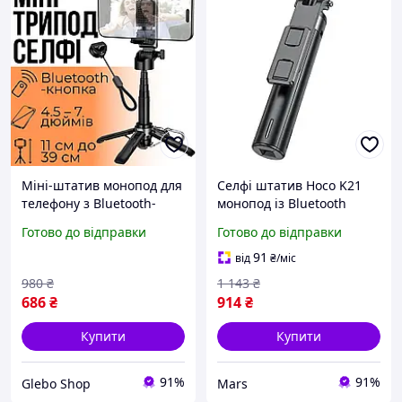
Міні-штатив монопод для
Селфі штатив Hoco K21
телефону з Bluetooth-
монопод із Bluetooth
кнопкою для селфі на стіл
пультом для смартфона
Готово до відправки
Готово до відправки
універсальний Hoco
чорний
Magic
91
від
₴
/міс
980
₴
1 143
₴
686
₴
914
₴
Купити
Купити
91%
91%
Glebo Shop
Mars