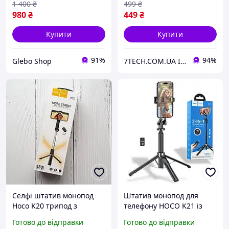
1 400
₴
499
₴
980
₴
449
₴
Купити
Купити
91%
94%
Glebo Shop
7TECH.COM.UA Інтернет-магазин
Селфі штатив монопод
Штатив монопод для
Hoco K20 трипод з
телефону HOCO K21 із
пультом Bluetooth
Bluetooth пультом і
Готово до відправки
Готово до відправки
Чорний
треногою 2в1,