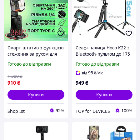
Смарт-штатив з функцією
Селфі-палиця Hoco K22 з
стеження за рухом для
Bluetooth-пультом до 175
телефону поворотний
см для фото та відео
Готово до відправки
Готово до відправки
360° Hoco AI-датчик
95
від
₴
/міс
1 300
₴
910
₴
949
₴
Купити
Купити
92%
100%
Shop Ist
TOP for DEVICES