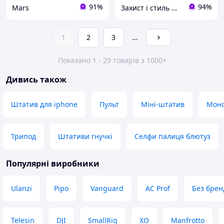
91%
94%
Mars
Захист і стиль — в одному магазині
1
2
3
...
Показано 1 - 29 товарів з 1000+
Дивись також
Штатив для iphone
Пульт
Міні-штатив
Моно
Трипод
Штативи гнучкі
Селфи палиця блютуз
Популярні виробники
Ulanzi
Pipo
Vanguard
AC Prof
Без брен
Telesin
DJI
SmallRig
XO
Manfrotto