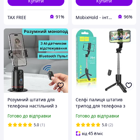
Купити
Купити
91%
96%
TAX FREE
MobixHold - інтернет-магазин сучасних гаджетів і корисних аксесуарів
Розумний штатив для
Селфі палиця штатив
телефона настільний з
трипод для телефона з
датчиком руху та
пультом 60 см. Bluetooth
Готово до відправки
Готово до відправки
Bluetooth пультом Смарт-
Hoco Black (K17)
штатив для смартфона
5.0
(1)
5.0
(2)
Hoco
45
від
₴
/міс