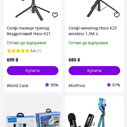
Селфі-палиця трипод
Селфі-монопод Hoco K25
бездротовий Hoco K21
wireless 1.5М з
монопод штатив для
дистанційним пультом з
Готово до відправки
Готово до відправки
телефона смартфона та
триногою Bluetooth,
камери чорний
магнітне кріплення
5.0
(1)
Чорний
699
₴
680
₴
Купити
Купити
95%
97%
World Case
MinPrice