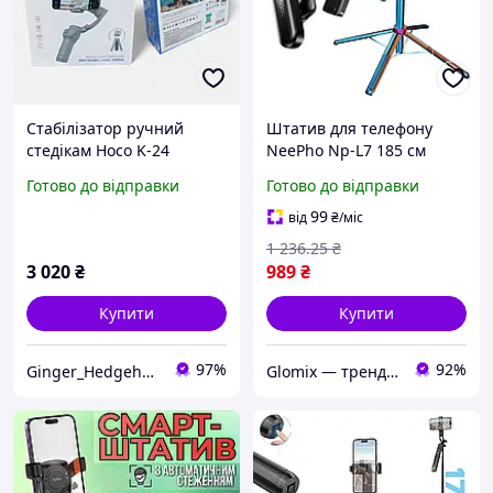
Стабілізатор ручний
Штатив для телефону
стедікам Hoco K-24
NeePho Np-L7 185 см
монопод з блютуз
Готово до відправки
Готово до відправки
пультом селфі палиця
монопод + мікрофон
99
від
₴
/міс
HOCO L20 Type-C
1 236
.25
₴
3 020
₴
989
₴
Купити
Купити
97%
92%
Ginger_Hedgehogshop
Glomix — трендові товари, що спрощують життя.