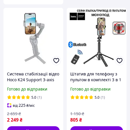
Система стабілізації відео
Штатив для телефону з
Hoco K24 Support 3-axis
пультом в комплекті 3 в 1
smart gimbal Gray
селфі-палка штатив
Готово до відправки
Готово до відправки
трипод висота до 137 см
компактний легкий Hoco
5.0
(1)
5.0
(1)
225
від
₴
/міс
2 659
₴
1 150
₴
2 249
₴
805
₴