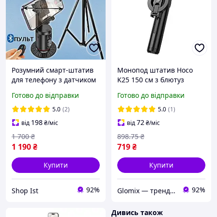
Розумний смарт-штатив
Монопод штатив Hoco
для телефону з датчиком
K25 150 см з блютуз
руху, що повертається на
пультом селфі палиця
Готово до відправки
Готово до відправки
360 градусів, з Bluetooth-
bluetooth кнопка стійка
пультом Hoco
палиця для селфі відео
5.0
(2)
5.0
(1)
198
72
від
₴
/міс
від
₴
/міс
1 700
₴
898
.75
₴
1 190
₴
719
₴
Купити
Купити
92%
92%
Shop Ist
Glomix — трендові товари, що спрощують життя.
Дивись також