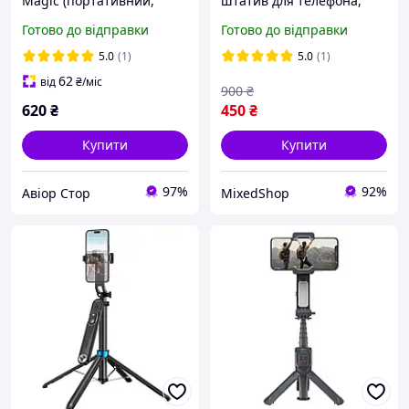
Magic (портативний,
штатив для телефона,
Bluetooth)
Універсальний селфі
Готово до відправки
Готово до відправки
штатив телескопічний
для фото та відео
5.0
(1)
5.0
(1)
62
від
₴
/міс
900
₴
620
₴
450
₴
Купити
Купити
97%
92%
Авіор Стор
MixedShop