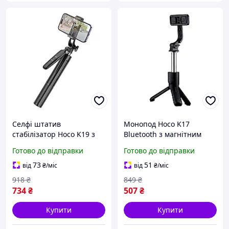
Селфі штатив
Монопод Hoco K17
стабілізатор Hoco K19 з
Bluetooth з магнітним
тримачем та пультом
кріпленням для
Готово до відправки
Готово до відправки
чорний
смартфонів чорний
73
51
від
₴
/міс
від
₴
/міс
918
₴
849
₴
734
₴
507
₴
Купити
Купити