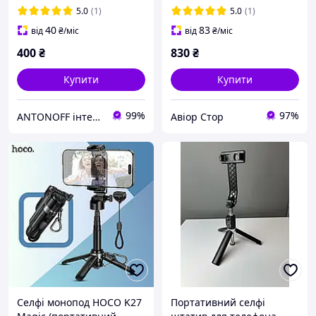
телескопічна селфі-палка,
5.0
(1)
5.0
(1)
чорний
40
83
від
₴
/міс
від
₴
/міс
400
₴
830
₴
Купити
Купити
99%
97%
ANTONOFF інтернет-магазин
Авіор Стор
Селфі монопод HOCO K27
Портативний селфі