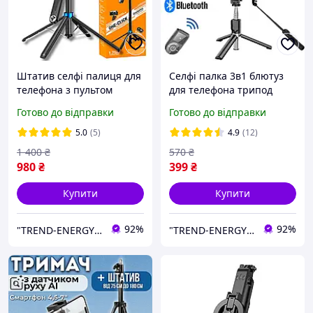
Штатив селфі палиця для
Селфі палка 3в1 блютуз
телефона з пультом
для телефона трипод
Bluetooth з віддаленим
монопод штатив з
Готово до відправки
Готово до відправки
доступом блютуз трипод
пультом дзеркалом
монопод до 175 см Hoco
Bluetooth для прямих
5.0
(5)
4.9
(12)
трансляцій
1 400
₴
570
₴
980
₴
399
₴
Купити
Купити
92%
92%
"TREND-ENERGY" Інтернет-магазин аксесуарів до смартфонів та комп'ютерів
"TREND-ENERGY" Інтернет-магазин аксесуарів до смартфонів та комп'ютерів