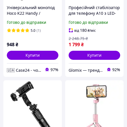
Універсальний монопод
Професійний стабілізатор
Hoco K22 Handy /
для телефону A10 з LED-
максимальна висота 1.75
підсвічуванням монопід
Готово до відправки
Готово до відправки
м / для стримів,
стабілізатор стедикам
трансляцій, фото / (black)
gimbal селфі палиця
180
5.0
(1)
від
₴
/міс
2 248
.75
₴
948
₴
1 799
₴
Купити
Купити
97%
92%
🇺🇦 Case24 - чохли та аксесуари для смартфонів та планшетів
Glomix — трендові товари, що спрощують життя.