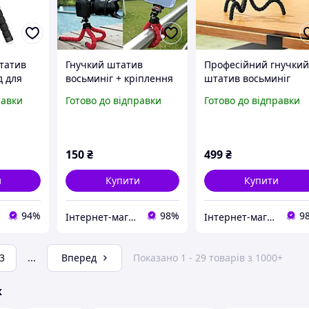
штатив
Гнучкий штатив
Професійний гнучки
д для
восьминіг + кріплення
штатив восьминіг
амери
для мобільного
HOCO з кріпленням д
равки
Готово до відправки
Готово до відправки
ук)
телефону
телефона
мери 25
150
₴
499
₴
и
Купити
Купити
94%
98%
9
Інтернет-магазин «Gadgetarium»
Інтернет-магазин «Gadgetarium»
3
...
Вперед
Показано 1 - 29 товарів з 1000+
ж