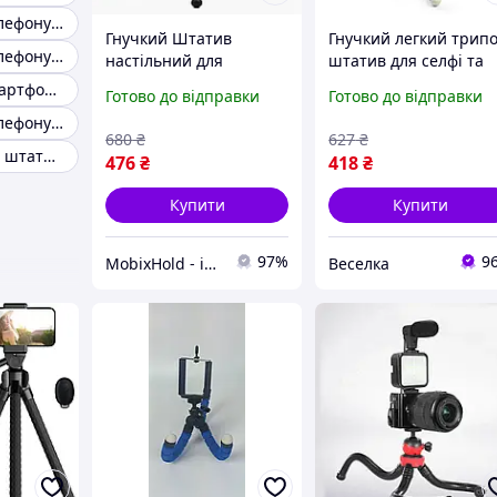
Штатив для телефону вертикальний
Гнучкий Штатив
Гнучкий легкий трип
Штатив для телефону маленький
настільний для
штатив для селфі та
телефона на гнучких
відеознімання 18 см
Штатив для смартфонів
Готово до відправки
Готово до відправки
ніжках мініштатив
130 г для мобільних
Штатив для телефону 160 см
Jmary Tripod
телефонів і камер
680
₴
627
₴
FLAME
Універсальний штатив для телефону
476
₴
418
₴
Купити
Купити
97%
9
MobixHold - інтернет-магазин сучасних гаджетів і корисних аксесуарів
Веселка