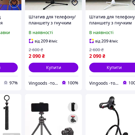
д
Штатив для телефону/
Штатив для телефону
ля
планшету з гнучким
планшету з гнучким
тримчем VHG B4, Black
тримчем VHG B4, Whi
равки
В наявності
В наявності
170см
170см
лодний
209
209
від
₴
/міс
від
₴
/міс
ий
2 600
₴
2 600
₴
2 090
₴
2 090
₴
и
Купити
Купити
97%
100%
10
Vingoods -товари і гаджети для дому
Vingoods -товари і гаджети для дому