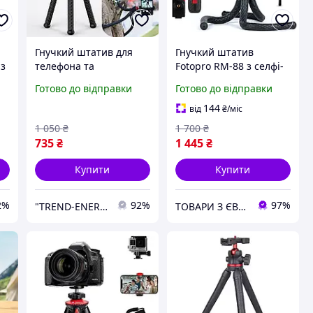
Гнучкий штатив для
Гнучкий штатив
 з
телефона та
Fotopro RM-88 з селфі-
фотопарату трипод
палицею, бездротове
Готово до відправки
Готово до відправки
тринога на гнучких
кріплення для
ніжках Ulanzi Tripod
телефону для
144
від
₴
/міс
смартфона, екшн-
1 050
₴
1 700
₴
камери
735
₴
1 445
₴
Купити
Купити
2%
92%
97%
"TREND-ENERGY" Інтернет-магазин аксесуарів до смартфонів та комп'ютерів
ТОВАРИ З ЄВРОПИ