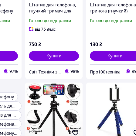
д
Штатив для телефона,
Штатив для телефон
лефону
гнучкий тримач для
тринога (гнучкий)
ove
підставки для камери
равки
Готово до відправки
Готово до відправки
e з
Anozer з бездротовим
нційного
пультом, Amazon,
75
від
₴
/міс
 мм)
Німеччина
750
₴
130
₴
и
Купити
Купити
97%
98%
9
Свiт Технiки з Європи
Про100техніка
лефону
Штатив журавель для телефону
Високий штатив для телефону
Штатив для телефона з кнопкою
Штатив для телефону 150 см