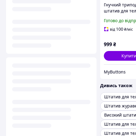
Гнучкий трипо
штатив для те
смартфону Pro
Готово до відп
Flexible Portabl
пультом диста
100
від
₴
/міс
керування (658
999
₴
Купит
MyButtons
Дивись також
Штатив для те