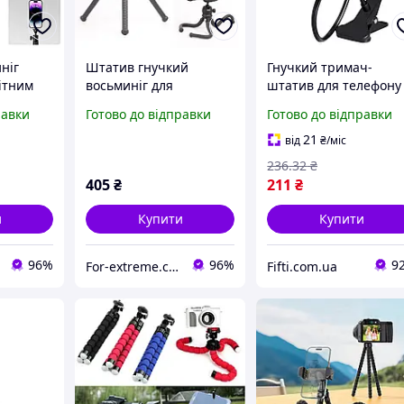
ніг
Штатив гнучкий
Гнучкий тримач-
ітним
восьминіг для
штатив для телефону
телефону та камери
прищепкою 59 см
равки
Готово до відправки
Готово до відправки
afe
26см Jmary MT-25
21
від
₴
/міс
236
.32
₴
405
₴
211
₴
и
Купити
Купити
96%
96%
9
For-extreme.com.ua - все для фото- відеоблогу
Fifti.com.ua