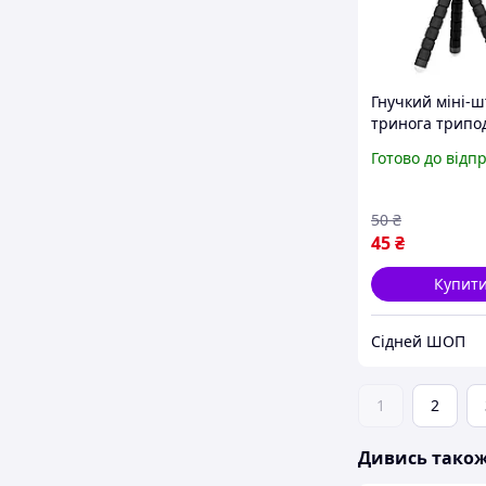
Гнучкий міні-
тринога трипо
телефону та к
Готово до відп
(восьминіг, пав
GoPro екшн ка
см Black
50
₴
45
₴
Купит
Сідней ШОП
1
2
Дивись тако