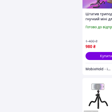
Штатив трипо
гнучкий міні д
телефону та
Готово до відп
фотоапарата з
кріпленням хо
башмак зручн
1 400
₴
якісний Ulanzi
980
₴
Купит
MobixHold - інтернет-магазин сучасних гаджетів і корисних аксесуарів