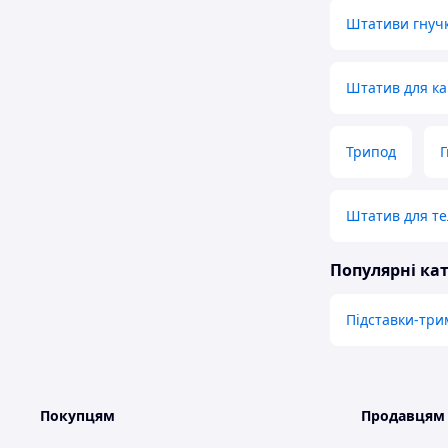
Штативи гнучк
Штатив для к
Трипод
Г
Штатив для те
Популярні кат
Підставки-три
Покупцям
Продавцям