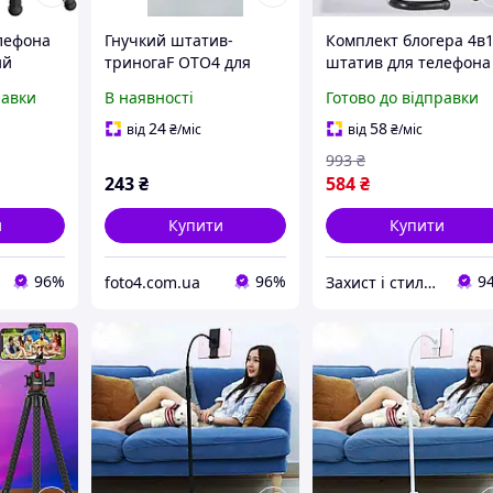
лефона
Гнучкий штатив-
Комплект блогера 4в
ий
триногаF OTO4 для
штатив для телефона
мери з
телефону з Bluetooth
мікрофоном і спалах
равки
В наявності
Готово до відправки
ультом
пультом SB0146
гнучкий восьминіг
чорний 360 розбірни
24
58
від
₴
/міс
від
₴
/міс
ертання
пластик
993
₴
243
₴
584
₴
и
Купити
Купити
96%
96%
9
foto4.com.ua
Захист і стиль — в одному магазині