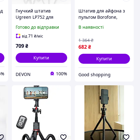
од
Гнучкий штатив
Штатив для айфона з
Ugreen LP752 для
пультом Borofone,
телефону та камери 29
Штатив з кільцем для
Готово до відправки
В наявності
см 360° Чорний
телефона, Гнучкий
штатив трипод, Трипод
71
від
₴
/міс
1 364
₴
для айфона, XMU
709
₴
682
₴
Купити
Купити
6%
100%
DEVON
Good shopping