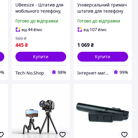
а
UBeesize - Штатив для
Універсальний тримач
мобільного телефону,
штатив для телефону
трипод, гнучкий, пульт
UGREEN з гнучким
Готово до відправки
Готово до відправки
керування Bluetooth,
кронштейном (LP752)
обертається на 360
44
107
від
₴
/міс
від
₴
/міс
500
₴
445
₴
1 069
₴
Купити
Купити
9%
98%
99%
Tech-No.Shop
Інтернет-магазин електроніки та аксесуарів "Ugreen Україна"