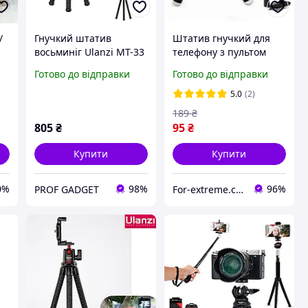
/
Гнучкий штатив
Штатив гнучкий для
восьминіг Ulanzi MT-33
телефону з пультом
te
з тримачем для
Puluz DCA1141B
Готово до відправки
Готово до відправки
телефону та холодним
башмаком
5.0
(2)
189
₴
805
₴
95
₴
Купити
Купити
0%
98%
96%
PROF GADGET
For-extreme.com.ua - все для фото- відеоблогу