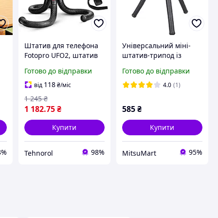
й
Штатив для телефона
Універсальний міні-
Fotopro UFO2, штатив
штатив-трипод із
ля
для мобільного
гнучкими ніжками
Готово до відправки
Готово до відправки
телефона iPhone 13, 14,
WEYLLAN DT5 |
14plus, гнучкий штатив
Кріплення для
118
від
₴
/міс
4.0
(1)
телевізорів та штативи
1 245
₴
для телефонів, штатив
1 182
.75
₴
585
₴
Купити
Купити
8%
98%
95%
Tehnorol
MitsuMart