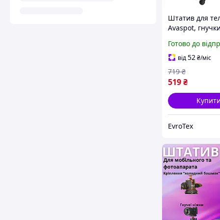
Штатив для те
Avaspot, гнучк
штатив для ка
Готово до відп
бездротовим п
дистанційного
52
від
₴
/міс
керування, об
719
₴
519
₴
Купит
EvroTex