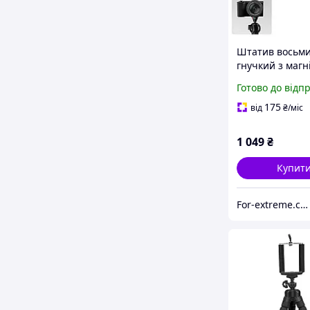
Штатив восьми
гнучкий з магн
тримачем для
Готово до відп
телефону MagS
Ulanzi MT30
175
від
₴
/міс
1 049
₴
Купит
For-extreme.com.ua - все для фото- відеоблогу