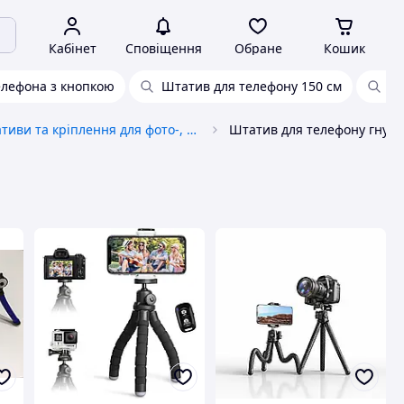
Кабінет
Сповіщення
Обране
Кошик
елефона з кнопкою
Штатив для телефону 150 см
Шт
Штативи та кріплення для фото-, відеотехніки
Штатив для телефону гнуч