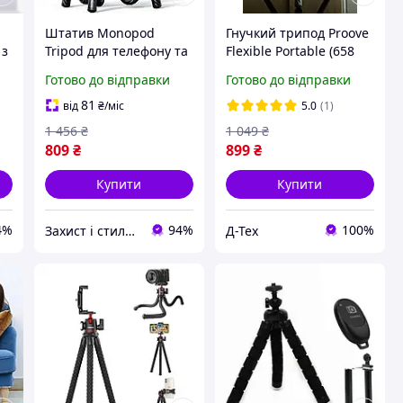
1
Штатив Monopod
Гнучкий трипод Proove
 з
Tripod для телефону та
Flexible Portable (658
ом
фотоапарата гнучкий
мм) | Компактний
Готово до відправки
Готово до відправки
телескопічний з
штатив для зйомки на
й
Bluetooth пультом
телефон з Bluetooth
81
від
₴
/міс
5.0
(1)
дистанційного
пультом
1 456
₴
1 049
₴
керування
809
₴
899
₴
Купити
Купити
4%
94%
100%
Захист і стиль — в одному магазині
Д-Тех