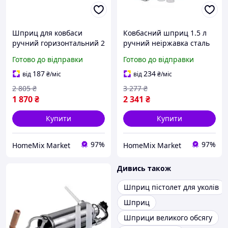
Шприц для ковбаси
Ковбасний шприц 1.5 л
ручний горизонтальний 2
ручний неіржавка сталь
кг 3 насадки для кухні
для кухні Vanessa GN-
Готово до відправки
Готово до відправки
неіржавка сталь GN-4440
10068
187
234
від
₴
/міс
від
₴
/міс
2 805
₴
3 277
₴
1 870
₴
2 341
₴
Купити
Купити
97%
97%
HomeMix Market
HomeMix Market
Дивись також
Шприц пістолет для уколів
Шприц
Шприци великого обсягу