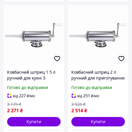
Ковбасний шприц 1 5 л
Ковбасний шприц 2 л
ручний для кухні 3
ручний для приготування
насадки неіржавка сталь
ковбас 3 насадки
Готово до відправки
Готово до відправки
Vanessa MK-10135
неіржавка сталь Vanessa
MK-10136
227
251
від
₴
/міс
від
₴
/міс
3 179
₴
3 520
₴
2 271
₴
2 514
₴
Купити
Купити