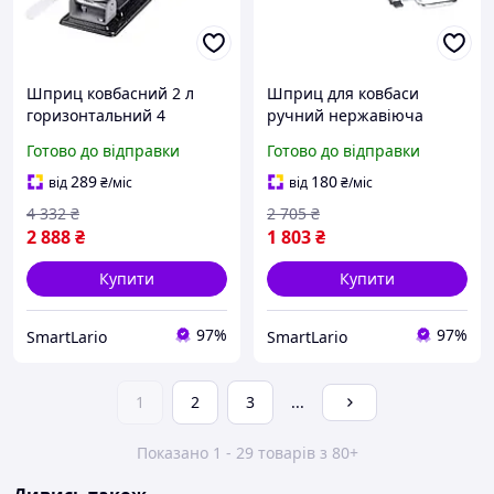
Шприц ковбасний 2 л
Шприц для ковбаси
горизонтальний 4
ручний нержавіюча
насадки для
сталь 11х30 см 2 кг 3
Готово до відправки
Готово до відправки
приготування ковбаси
насадки (524721)
неіржавка сталь SQ-4619
289
180
від
₴
/міс
від
₴
/міс
4 332
₴
2 705
₴
2 888
₴
1 803
₴
Купити
Купити
97%
97%
SmartLario
SmartLario
1
2
3
...
Показано 1 - 29 товарів з 80+