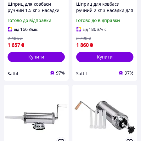
Шприц для ковбаси
Шприц для ковбаси
ручний 1.5 кг 3 насадки
ручний 2 кг 3 насадки для
для кухні неіржавка сталь
кухні неіржавка сталь PS-
Готово до відправки
Готово до відправки
PS-6327
6328
166
186
від
₴
/міс
від
₴
/міс
2 486
₴
2 790
₴
1 657
₴
1 860
₴
Купити
Купити
97%
97%
Sattil
Sattil