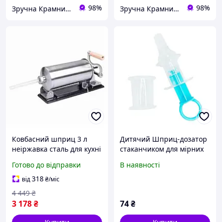
98%
98%
Зручна Крамниця
Зручна Крамниця
Ковбасний шприц 3 л
Дитячий Шприц-дозатор
неіржавка сталь для кухні
стаканчиком для мірних
4 насадки Vanessa MK-
із ліками КлікМаркет
Готово до відправки
В наявності
12502
MGZ-0719 (Crimson)
318
від
₴
/міс
4 449
₴
3 178
₴
74
₴