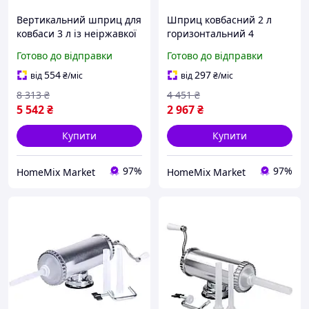
Вертикальний шприц для
Шприц ковбасний 2 л
ковбаси 3 л із неіржавкої
горизонтальний 4
сталі 4 насадки для кухні
насадки для дому
Готово до відправки
Готово до відправки
GN-2719
неіржавка сталь GN-2807
554
297
від
₴
/міс
від
₴
/міс
8 313
₴
4 451
₴
5 542
₴
2 967
₴
Купити
Купити
97%
97%
HomeMix Market
HomeMix Market