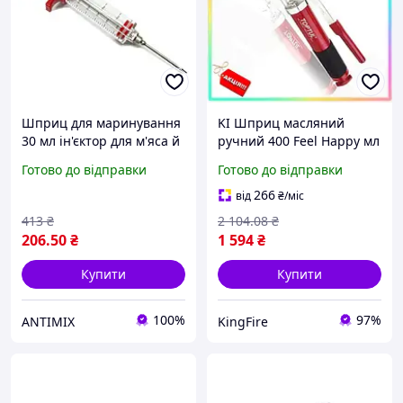
Шприц для маринування
KI Шприц масляний
30 мл ін'єктор для м'яса й
ручний 400 Feel Happy мл
овочів рівномірного
TOPTUL для заміни олії в
Готово до відправки
Готово до відправки
розподілу приправ
авто та мото техніці
інструмент для олії
266
від
₴
/міс
FIR41_R
413
₴
2 104
.08
₴
206
.50
₴
1 594
₴
Купити
Купити
100%
97%
ANTIMIX
KingFire