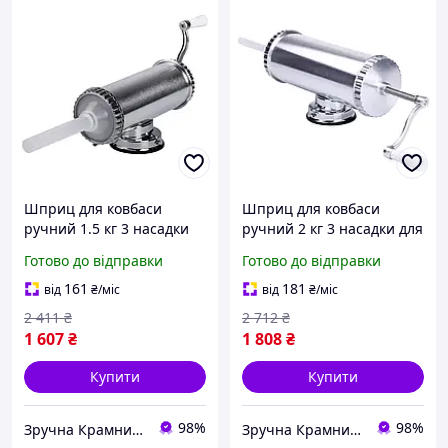
Шприц для ковбаси
Шприц для ковбаси
ручний 1.5 кг 3 насадки
ручний 2 кг 3 насадки для
для кухні неіржавка сталь
кухні неіржавка сталь
Готово до відправки
Готово до відправки
MK-7762
MK-7763
161
181
від
₴
/міс
від
₴
/міс
2 411
₴
2 712
₴
1 607
₴
1 808
₴
Купити
Купити
98%
98%
Зручна Крамниця
Зручна Крамниця