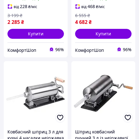
FK-8685
11050
228
468
від
₴
/міс
від
₴
/міс
3 199
₴
6 555
₴
2 285
₴
4 682
₴
Купити
Купити
96%
96%
КомфортШоп
КомфортШоп
Ковбасний шприц 3 л для
Шприц ковбасний
кухні 4 насадки неіржавка
ручний 3 л із неіржавкої