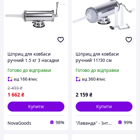
Шприц для ковбаси
Шприц для ковбаси
ручний 1.5 кг 3 насадки
ручний 11?30 см
для кухні неіржавка сталь
горизонтальний
Готово до відправки
Готово до відправки
GN-4439
ковбасний 2 л фаршу 3
насадки 16788- гарантия
166
360
від
₴
/міс
від
₴
/міс
14 ... 17
2 493
₴
1 662
₴
2 159
₴
Купити
Купити
98%
99%
NovaGoods
"Лаванда" - Інтернет-магазин