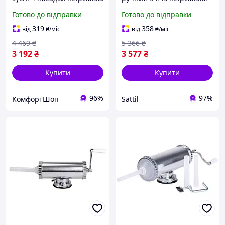
сталь Vanessa FK-11052
сталі для дому 4 насадки
Готово до відправки
Готово до відправки
PS-4696
319
358
від
₴
/міс
від
₴
/міс
4 469
₴
5 366
₴
3 192
₴
3 577
₴
Купити
Купити
96%
97%
КомфортШоп
Sattil