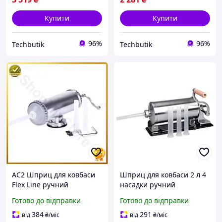
Купити
Купити
96%
96%
Techbutik
Techbutik
AC2 Шприц для ковбаси
Шприц для ковбаси 2 л 4
Flex Line ручний
насадки ручний
горизонтальний 2 л з 3
горизонтальний для кухні
Готово до відправки
Готово до відправки
насадками для фаршу
неіржавка сталь FK-4689
домашній кулінарний і DE
384
291
від
₴
/міс
від
₴
/міс