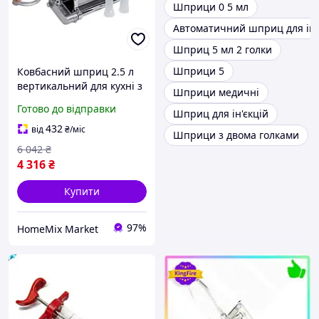
Шприци 0 5 мл
Автоматичний шприц для ін'
Шприц 5 мл 2 голки
Шприци 5
Ковбасний шприц 2.5 л
вертикальний для кухні з
Шприци медичні
4 насадками неіржавка
Готово до відправки
Шприц для ін'єкцій
сталь Vanessa GN-12432
432
від
₴
/міс
Шприци з двома голками
6 042
₴
4 316
₴
Купити
97%
HomeMix Market