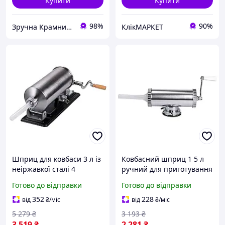
Купити
Купити
98%
90%
Зручна Крамниця
КлікМАРКЕТ
Шприц для ковбаси 3 л із
Ковбасний шприц 1 5 л
неіржавкої сталі 4
ручний для приготування
насадки для дому BT-4688
ковбас із трьома
Готово до відправки
Готово до відправки
насадками неіржавка
сталь Vanessa PS-8700
352
228
від
₴
/міс
від
₴
/міс
5 279
₴
3 193
₴
3 519
₴
2 281
₴