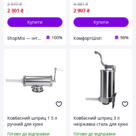
2 577
₴
4 361
₴
2 301
₴
2 907
₴
Купити
Купити
100%
96%
ShopMix — інтернет-магазин сумок та аксесуарів
КомфортШоп
Ковбасний шприц 1 5 л
Ковбасний шприц 3 л
ручний для кухні
неіржавка сталь для кухні
неіржавка сталь Vanessa
4 насадки Vanessa FK-
Готово до відправки
Готово до відправки