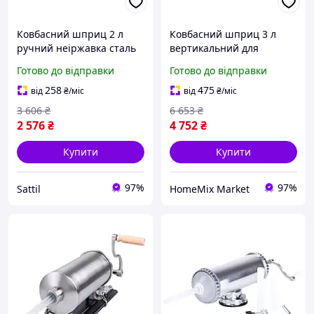
Ковбасний шприц 2 л
Ковбасний шприц 3 л
ручний неіржавка сталь
вертикальний для
для кухні 3 насадки
ковбасних виробів
Готово до відправки
Готово до відправки
Vanessa PS-8701
неіржавка сталь Vanessa
HM-8385
258
475
від
₴
/міс
від
₴
/міс
3 606
₴
6 653
₴
2 576
₴
4 752
₴
Купити
Купити
97%
97%
Sattil
HomeMix Market