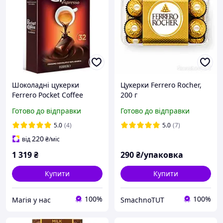
Шоколадні цукерки
Цукерки Ferrero Rocher,
Ferrero Pocket Coffee
200 г
Espresso 32s 400g
Готово до відправки
Готово до відправки
5.0
(4)
5.0
(7)
220
від
₴
/міс
1 319
₴
290
₴/упаковка
Купити
Купити
100%
100%
Магія у нас
SmachnoTUT