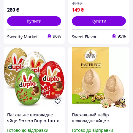
морозива 10 шт 182г
499
₴
280
₴
149
₴
Купити
Купити
96%
95%
Sweetty Market
Sweet Flavor
Пасхальне шоколадне
Пасхальний набір
яйце Ferrero Duplo 1шт х
шоколадне яйце з
100г
цукерками Ferrero Rocher
Готово до відправки
Готово до відправки
White Chocolate Easter