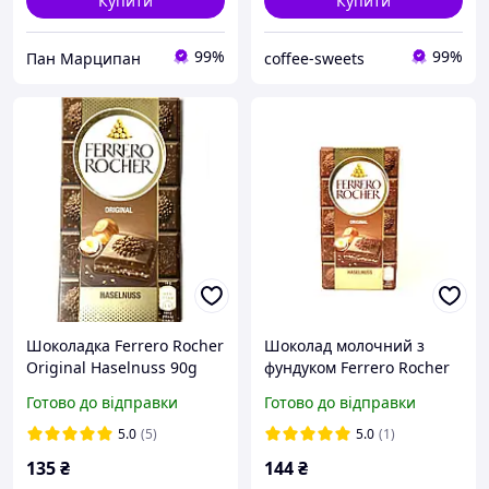
Купити
Купити
99%
99%
Пан Марципан
coffee-sweets
Шоколадка Ferrero Rocher
Шоколад молочний з
Original Haselnuss 90g
фундуком Ferrero Rocher
Haselnuss 90г (Італія)
Готово до відправки
Готово до відправки
5.0
(5)
5.0
(1)
135
₴
144
₴