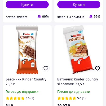
Купити
Купити
99%
99%
coffee-sweets
Феєрія Ароматів
Батончик Kinder Country
Батончик Kinder Country
23,5 г
зі злаками 23,5 г
(40084176)
Готово до відправки
Готово до відправки
5.0
(1)
5.0
(1)
31
₴
29
.97
₴