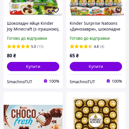
Шоколадні яйця Kinder
Kinder Surprise Natoons
Joy Minecraft (з іграшкою),
«Динозаври», шоколадне
1 шт
яйце з іграшкою (Kinder
Готово до відправки
Готово до відправки
Сюрприз)
5.0
(15)
4.8
(4)
80
₴
65
₴
Купити
Купити
100%
100%
SmachnoTUT
SmachnoTUT