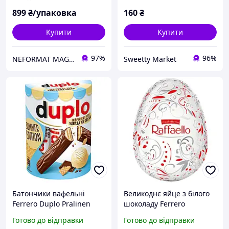
899
₴/упаковка
160
₴
Купити
Купити
97%
96%
NEFORMAT MAGAZ
Sweetty Market
Батончики вафельні
Великоднє яйце з білого
Ferrero Duplo Pralinen
шоколаду Ferrero
Vanilla Ice Cream Дупло зі
Raffaello Easter 100 г
Готово до відправки
Готово до відправки
смаком ванільного