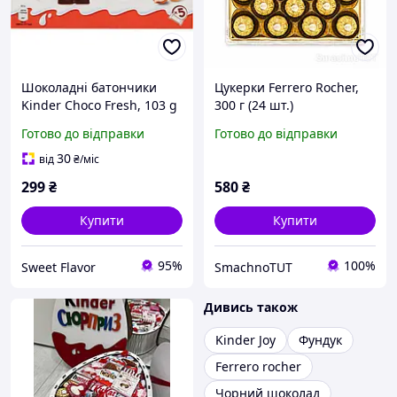
Шоколадні батончики
Цукерки Ferrero Rocher,
Kinder Choco Fresh, 103 g
300 г (24 шт.)
Готово до відправки
Готово до відправки
30
від
₴
/міс
299
₴
580
₴
Купити
Купити
95%
100%
Sweet Flavor
SmachnoTUT
Дивись також
Kinder Joy
Фундук
Ferrero rocher
Чорний шоколад