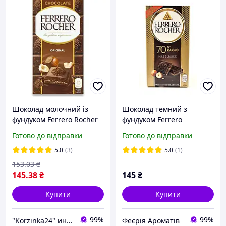
Шоколад молочний із
Шоколад темний з
фундуком Ferrero Rocher
фундуком Ferrero
Original 90 г Італія
Haselnuss 70% какао 90 г
Готово до відправки
Готово до відправки
5.0
(3)
5.0
(1)
153
.03
₴
145
.38
₴
145
₴
Купити
Купити
99%
99%
"Korzinka24" интернет магазин
Феєрія Ароматів