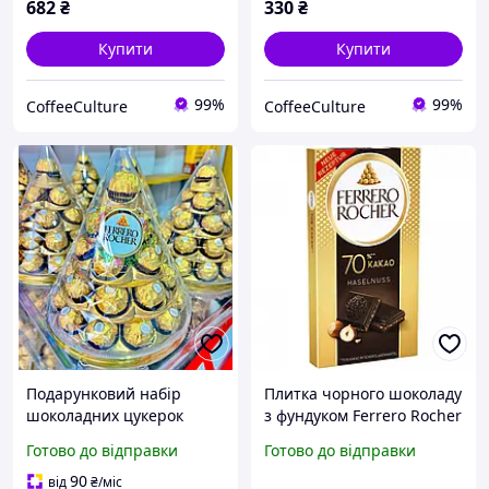
682
₴
330
₴
Купити
Купити
99%
99%
CoffeeCulture
CoffeeCulture
Подарунковий набір
Плитка чорного шоколаду
шоколадних цукерок
з фундуком Ferrero Rocher
Ferrero Rocher "Конус" 28
Haselnuss 70% kakao 90 г
Готово до відправки
Готово до відправки
цукерок 350 грам
90
від
₴
/міс