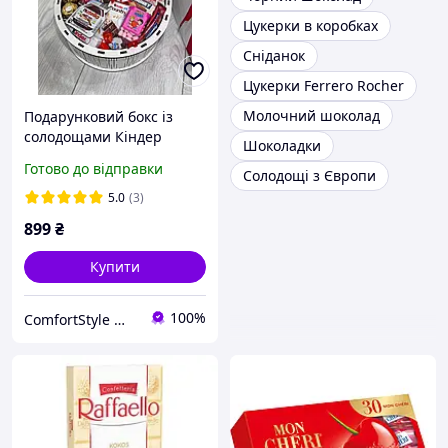
Цукерки в коробках
Сніданок
Цукерки Ferrero Rocher
Молочний шоколад
Подарунковий бокс із
солодощами Кіндер
Шоколадки
сюрприз, Красивий
Готово до відправки
Солодощі з Європи
солодкий подарунковий
набір для дівчини жінки з
5.0
(3)
цукерками
899
₴
Купити
100%
ComfortStyle — стиль і комфорт у кожній деталі