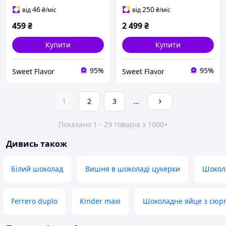
Egg 250г
46
250
від
₴
/міс
від
₴
/міс
459
₴
2 499
₴
Купити
Купити
95%
95%
Sweet Flavor
Sweet Flavor
1
2
3
...
Показано 1 - 29 товарів з 1000+
Дивись також
Білий шоколад
Вишня в шоколаді цукерки
Шокол
Ferrero duplo
Kinder maxi
Шоколадне яйце з сюр