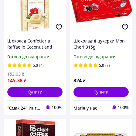
Шоколад Confetteria
Шоколадні цукерки Mon
Raffaello Coconut and
Cheri 315g
Almond 90г Италия
Готово до відправки
Готово до відправки
5.0
(4)
5.0
(8)
153
.03
₴
145
.38
₴
824
₴
Купити
Купити
100%
100%
"Смак 24" Интернет-магазин
Магія у нас