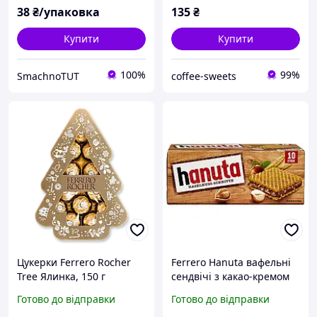
38
₴/упаковка
135
₴
Купити
Купити
100%
99%
SmachnoTUT
coffee-sweets
Цукерки Ferrero Rocher
Ferrero Hanuta вафельні
Tree Ялинка, 150 г
сендвічі з какао-кремом
та фундуком 10 шт, 220 г
Готово до відправки
Готово до відправки