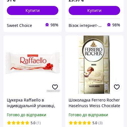
Купити
Купити
98%
98%
Sweet Choice
Візок інтернет-магазин
Цукерка Raffaello в
Шоколадка Ferrero Rocher
індивідуальній упаковці,
Haselnuss Weiss Chocolate
30 г
90 г
Готово до відправки
Готово до відправки
5.0
(1)
5.0
(3)