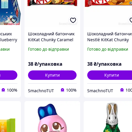
нських
Шоколадний батончик
Шоколадний батончи
Blueberry
KitKat Chunky Caramel
Nestlé KitKat Chunky
Flavour F1, 40 г
Peanut Butter, 42 г
равки
Готово до відправки
Готово до відправки
кейк)
38
₴/упаковка
38
₴/упаковка
и
Купити
Купити
100%
100%
10
SmachnoTUT
SmachnoTUT