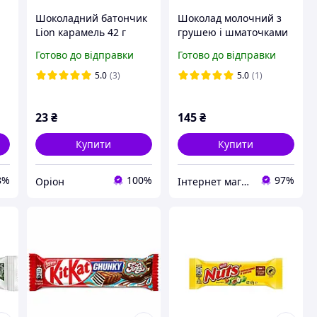
Шоколадний батончик
Шоколад молочний з
Lion карамель 42 г
грушею і шматочками
арахісу Studentska
Готово до відправки
Готово до відправки
Mlecna, 170г, Чехія
5.0
(3)
5.0
(1)
23
₴
145
₴
Купити
Купити
8%
100%
97%
Оріон
Інтернет магазин "Coffee Day"