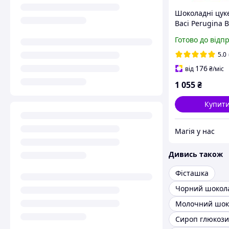
Шоколадні цук
Baci Perugina B
330g
Готово до відп
5.0
176
від
₴
/міс
1 055
₴
Купит
Магія у нас
Дивись також
Фісташка
Чорний шокол
Молочний шок
Сироп глюкози