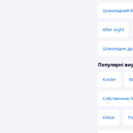
Шоколадний ба
After eight
Шоколадне др
Популярні в
Kinder
M
Собственное 
KitKat
Tr