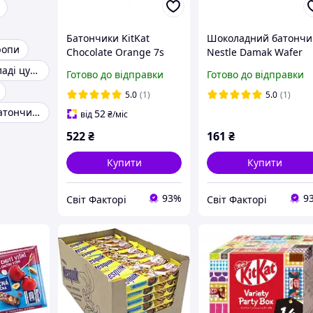
Батончики KitKat
Шоколадний батончи
ропи
Chocolate Orange 7s
Nestle Damak Wafer
81g
Milk Chocolate Pistach
Вишня в шоколаді цукерки
Готово до відправки
Готово до відправки
30g
5.0
(1)
5.0
(1)
Шоколадний батончик Bounty
52
від
₴
/міс
522
₴
161
₴
Купити
Купити
93%
9
Світ Факторі
Світ Факторі