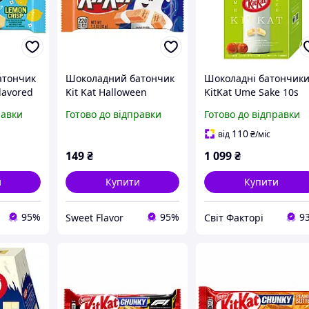
атончик
Шоколадний батончик
Шоколадні батончик
lavored
Kit Kat Halloween
KitKat Ume Sake 10s
2г
Cinnamon Toast
116g
равки
Готово до відправки
Готово до відправки
Flavored Creme Wafer
Snack Size 42 г
110
від
₴
/міс
149
₴
1 099
₴
и
Купити
Купити
95%
95%
9
Sweet Flavor
Світ Факторі