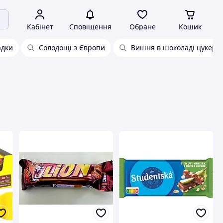
Кабінет
Сповіщення
Обране
Кошик
дки
Солодощі з Європи
Вишня в шоколаді цукерк