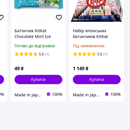
Батончик KitKat
Набір японських
Сhocolate Mint Ice
батончиків KitKat
e
Cream, Kit Kat смак
Dotonbori, смак Cакура
Готово до відправки
Під замовлення
шоколадно-м'ятного
(лімітована серія з
морозива, співпраця
Осаки), 10 шт.
5.0
(1)
5.0
(1)
Baskin Robbins, 11 г
49
₴
1 149
₴
Купити
Купити
0%
100%
100%
Made in Japan UA
Made in Japan UA