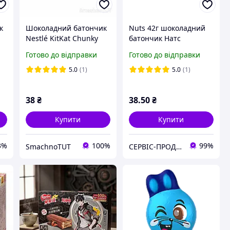
к
Шоколадний батончик
Nuts 42г шоколадний
Nestlé KitKat Chunky
батончик Натс
io
Funky, 42 г
Готово до відправки
Готово до відправки
5.0
(1)
5.0
(1)
38
₴
38
.50
₴
Купити
Купити
3%
100%
99%
SmachnoTUT
СЕРВІС-ПРОДУКТ