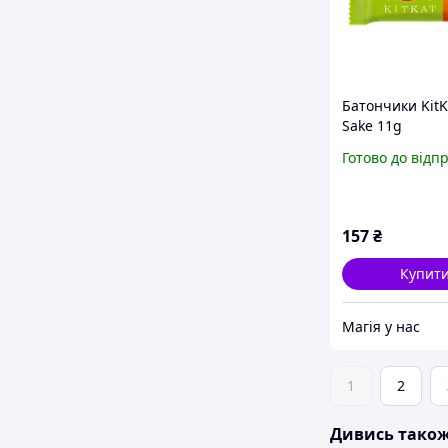
Батончики Kit
Sake 11g
Готово до відп
157
₴
Купит
Магія у нас
1
2
Дивись тако