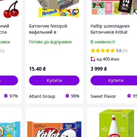
чний
Батончик Nesquik
Набір шоколадних
cna
вафельний в
батончиків KitKat
ом і
молочному шоколаді 26
Nestle Mini Variety Pa
равки
Готово до відправки
В наявності
80 г,
г
Box 14 смаків 70 штук
(1)
5.0
(1)
400
від
₴
/міс
15
.40
₴
3 999
₴
и
Купити
Купити
97%
98%
9
Atlant Group
Sweet Flavor