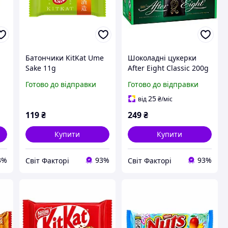
и
Батончики KitKat Ume
Шоколадні цукерки
Sake 11g
After Eight Classic 200g
Готово до відправки
Готово до відправки
25
від
₴
/міс
119
₴
249
₴
Купити
Купити
3%
93%
93%
Світ Факторі
Світ Факторі