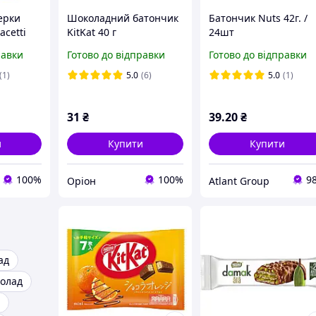
ерки
Шоколадний батончик
Батончик Nuts 42г. /
acetti
KitKat 40 г
24шт
равки
Готово до відправки
Готово до відправки
(1)
5.0
(6)
5.0
(1)
31
₴
39
.20
₴
и
Купити
Купити
100%
100%
9
Оріон
Atlant Group
ад
олад