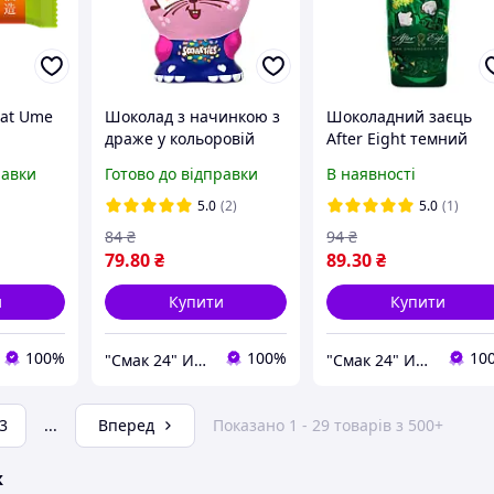
Kat Ume
Шоколад з начинкою з
Шоколадний заєць
драже у кольоровій
After Eight темний
глазурі Smarties Nestle
шоколад і м'ята Nestl
равки
Готово до відправки
В наявності
85 г Швейцарія
85 г Швейцарія
5.0
(2)
5.0
(1)
84
₴
94
₴
79
.80
₴
89
.30
₴
и
Купити
Купити
100%
100%
10
"Смак 24" Интернет-магазин
"Смак 24" Интернет-магазин
3
...
Вперед
Показано 1 - 29 товарів з 500+
ж