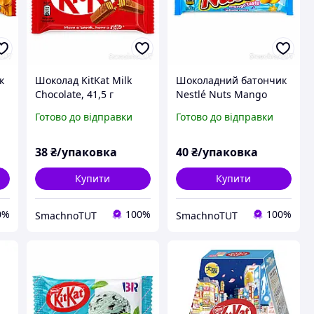
к
Шоколад KitKat Milk
Шоколадний батончик
Chocolate, 41,5 г
Nestlé Nuts Mango
Taste з цілими горіхами
Готово до відправки
Готово до відправки
та смаком манго, 42 г
38
₴/упаковка
40
₴/упаковка
Купити
Купити
0%
100%
100%
SmachnoTUT
SmachnoTUT