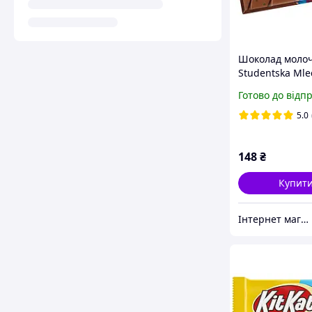
Шоколад моло
Studentska Mle
вишня з арахіс
Готово до відп
сухофруктами, 1
Чехія
5.0
148
₴
Купит
Інтернет магазин "Coffee Day"