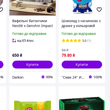
Вафельні батончики
Шоколад з начинкою з
Nestlé x Genshin Impact
драже у кольоровій
rty
зі смаком чорного чаю
глазурі Smarties Nestle
Готово до відправки
Готово до відправки
та темного шоколаду
85 г Швейцарія
(Різлі), 24 шт
65
від
₴
/міс
5.0
(1)
84
₴
650
₴
79
.80
₴
Купити
Купити
5%
99%
100%
Daikon
"Смак 24" Интернет-магазин