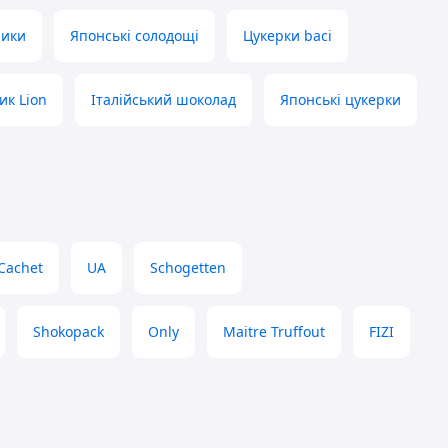
чики
Японські солодощі
Цукерки baci
ик Lion
Італійський шоколад
Японські цукерки
Cachet
UA
Schogetten
Shokopack
Only
Maitre Truffout
FIZI