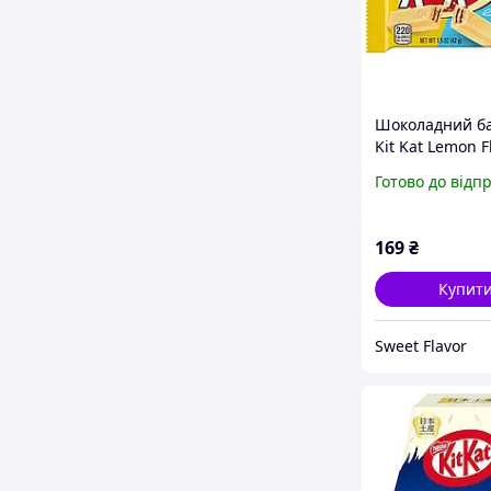
Шоколадний б
Kit Kat Lemon F
Creme Wafer, 4
Готово до відп
169
₴
Купит
Sweet Flavor