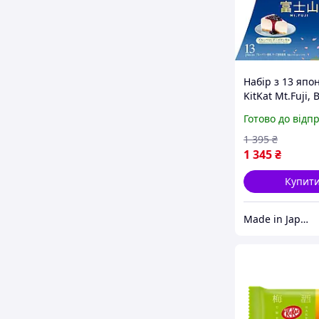
Набір з 13 япо
KitKat Mt.Fuji, 
Cheesecake
Готово до відп
(чорничний чіз
1 395
₴
1 345
₴
Купит
Made in Japan UA