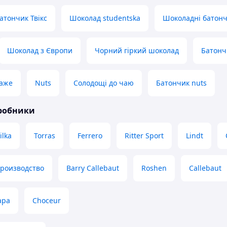
тончик Твікс
Шоколад studentska
Шоколадні батон
Шоколад з Європи
Чорний гіркий шоколад
Батонч
аже
Nuts
Солодощі до чаю
Батончик nuts
иробники
ilka
Torras
Ferrero
Ritter Sport
Lindt
производство
Barry Callebaut
Roshen
Callebaut
apa
Choceur