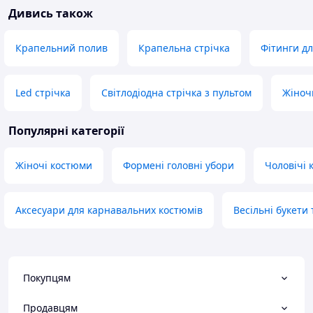
Дивись також
Крапельний полив
Крапельна стрічка
Фітинги дл
Led стрічка
Світлодіодна стрічка з пультом
Жіноч
Популярні категорії
Жіночі костюми
Формені головні убори
Чоловічі 
Аксесуари для карнавальних костюмів
Весільні букети
Покупцям
Продавцям