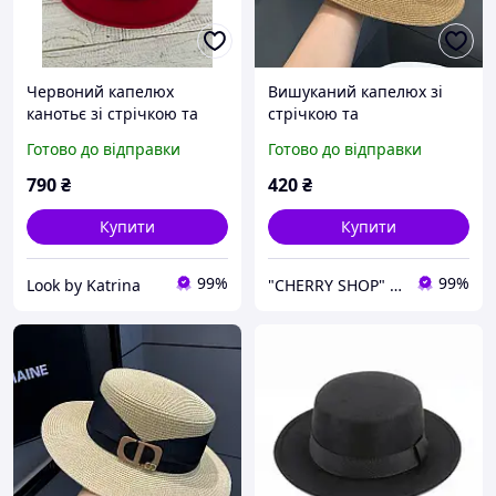
Червоний капелюх
Вишуканий капелюх зі
канотьє зі стрічкою та
стрічкою та
стразами
декоративною пряжкою
Готово до відправки
Готово до відправки
"CD". Капучіно
790
₴
420
₴
Купити
Купити
99%
99%
Look by Katrina
"CHERRY SHOP" Косметика, жіночий одяг та аксесуари