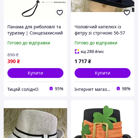
Панама для риболовлі та
Чоловічий капелюх із
туризму | Сонцезахисний
фетру зі стрічкою 56-57
капелюх унісекс зі
Готово до відправки
Готово до відправки
шнурком, для походів і
кемпінгу
286
від
₴
/міс
890
₴
390
₴
1 717
₴
Купити
Купити
95%
98%
Тицяй соліднО
Інтернет магазин Стиль