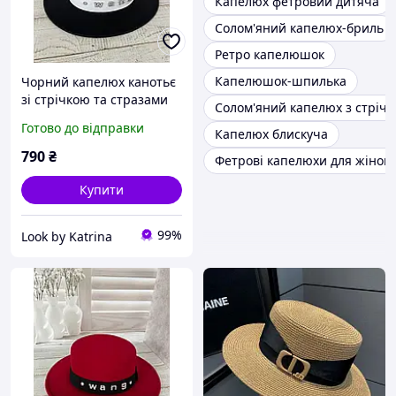
Капелюх фетровий дитяча
Солом'яний капелюх-бриль
Ретро капелюшок
Капелюшок-шпилька
Чорний капелюх канотьє
зі стрічкою та стразами
Солом'яний капелюх з стріч
Готово до відправки
Капелюх блискуча
790
₴
Фетрові капелюхи для жінок
Купити
99%
Look by Katrina