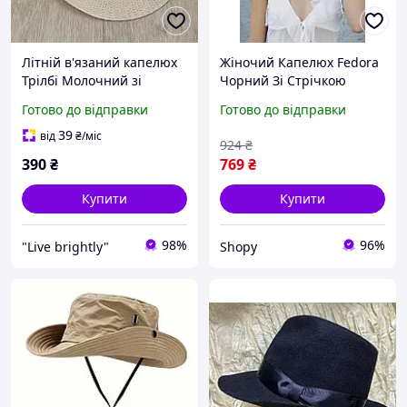
Літній в'язаний капелюх
Жіночий Капелюх Fedora
Трілбі Молочний зі
Чорний Зі Стрічкою
стрічкою (959)
Shopy
Готово до відправки
Готово до відправки
39
від
₴
/міс
924
₴
390
₴
769
₴
Купити
Купити
98%
96%
"Live brightly"
Shopy