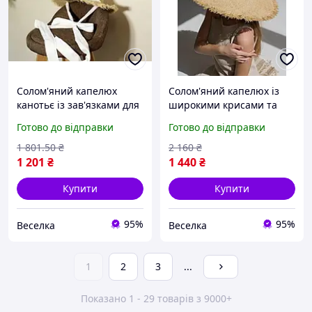
Солом'яний капелюх
Солом'яний капелюх із
канотьє із зав'язками для
широкими крисами та
літа та пляжу стильний
бахромою легкий
Готово до відправки
Готово до відправки
аксесуар для захисту від
стильний аксесуар для
сонця FLAME
захисту від сонця FLAME
1 801
.50
₴
2 160
₴
1 201
₴
1 440
₴
Купити
Купити
95%
95%
Веселка
Веселка
1
2
3
...
Показано 1 - 29 товарів з 9000+