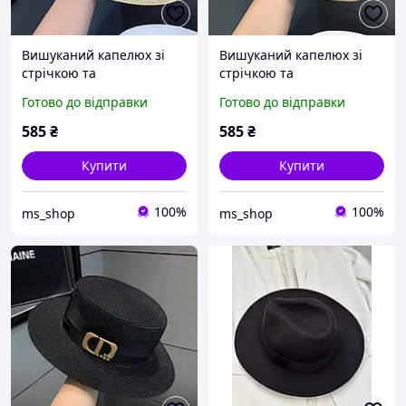
Вишуканий капелюх зі
Вишуканий капелюх зі
стрічкою та
стрічкою та
декоративною пряжкою
декоративною пряжкою
Готово до відправки
Готово до відправки
"CD". Бежевий
"CD". Капучіно
585
₴
585
₴
Купити
Купити
100%
100%
ms_shop
ms_shop