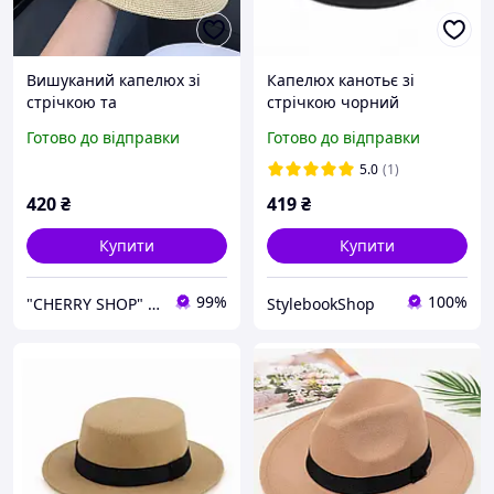
Вишуканий капелюх зі
Капелюх канотьє зі
стрічкою та
стрічкою чорний
декоративною пряжкою
Готово до відправки
Готово до відправки
"CD". Бежевий
5.0
(1)
420
₴
419
₴
Купити
Купити
99%
100%
"CHERRY SHOP" Косметика, жіночий одяг та аксесуари
StylebookShop