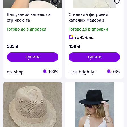
Вишуканий капелюх зі
Стильний фетровий
стрічкою та
капелюх Федора зі
декоративною пряжкою
стрічкою Чорний 56-58р
Готово до відправки
Готово до відправки
"CD". Чорний (на об'єм 56-
(834)
58)
45
від
₴
/міс
585
₴
450
₴
Купити
Купити
100%
98%
ms_shop
"Live brightly"