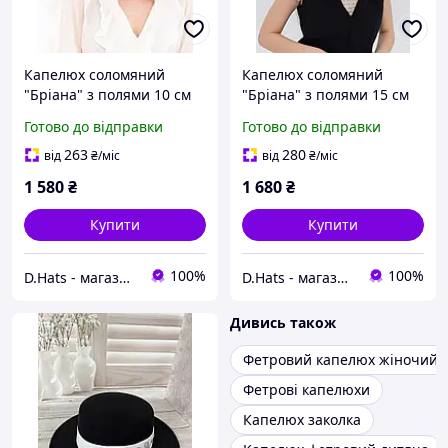
Капелюх соломяний
Капелюх соломяний
"Бріана" з полями 10 см
"Бріана" з полями 15 см
та зі стрічкою льон
та зі стрічкою льон
Готово до відправки
Готово до відправки
263
280
від
₴
/міс
від
₴
/міс
1 580
₴
1 680
₴
Купити
Купити
100%
100%
D.Hats - магазин жіночих головних уборів
D.Hats - магазин жіночих головних уборів
Дивись також
Фетровий капелюх жіночий
Фетрові капелюхи
Капелюх заколка