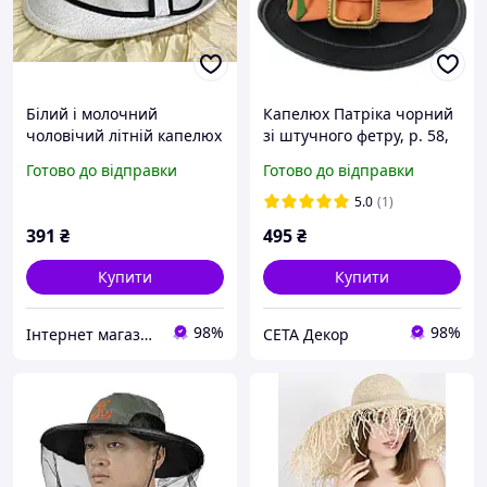
Білий і молочний
Капелюх Патріка чорний
чоловічий літній капелюх
зі штучного фетру, р. 58,
зі стрічкою 56-58 см
висота 15 см, з
Готово до відправки
Готово до відправки
конюшиною та пряжкою
(помаранчева стрічка)
5.0
(1)
391
₴
495
₴
Купити
Купити
98%
98%
Інтернет магазин Стиль
СЕТА Декор