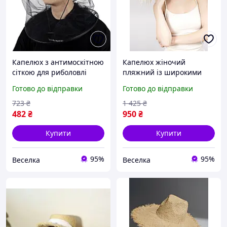
Капелюх з антимоскітною
Капелюх жіночий
сіткою для риболовлі
пляжний із широкими
активного відпочинку
крисами для захисту від
Готово до відправки
Готово до відправки
легкий дихаючий
сонця стильний аксесуар
захисний FLAME
для літнього відпочинку
723
₴
1 425
₴
FLAME
482
₴
950
₴
Купити
Купити
95%
95%
Веселка
Веселка