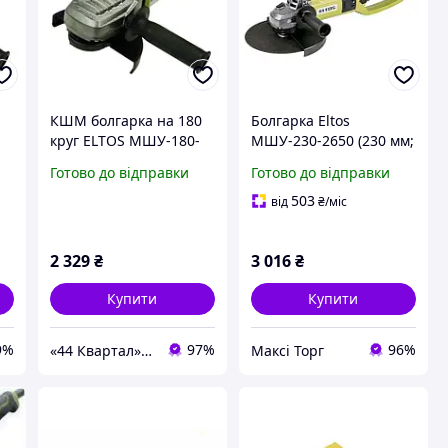
0
КШМ болгарка на 180
Болгарка Eltos
круг ELTOS МШУ-180-
МШУ-230-2650 (230 мм;
ом
2250 з плавним пуском
плавний пуск;
Готово до відправки
Готово до відправки
поворотна ручка)
Німеччина
503
від
₴
/міс
2 329
₴
3 016
₴
Купити
Купити
9%
97%
96%
«44 Квартал» ➠ інтернет-магазин інструментів та розхідних матеріалів!
Максі Торг