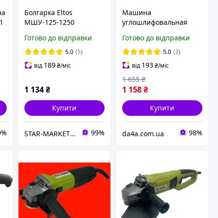
на
Болгарка Eltos
Машина
(1
МШУ-125-1250
углошлифовальная
й
МШУ-125-1150 | Eltos
Готово до відправки
Готово до відправки
5.0
(5)
5.0
(2)
189
193
від
₴
/міс
від
₴
/міс
1 655
₴
1 134
₴
1 158
₴
Купити
Купити
9%
99%
98%
STAR-MARKET - аксесуари, товари для дому, саду, відпочинку та туризму
da4a.com.ua