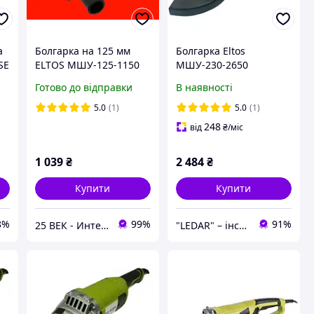
а
Болгарка на 125 мм
Болгарка Eltos
SЕ
ELTOS МШУ-125-1150
МШУ-230-2650
Готово до відправки
В наявності
5.0
(1)
5.0
(1)
248
від
₴
/міс
1 039
₴
2 484
₴
Купити
Купити
8%
99%
91%
25 ВЕК - Интернет-Магазин: электрический, бензиновый, аккумуляторный инструмент и строительство.
"LEDAR" – інструменти та обладнання для ремонту, будівництва і професійних завдань