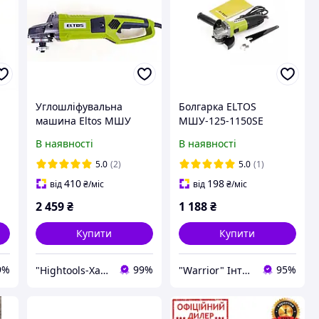
Углошліфувальна
Болгарка ELTOS
машина Eltos МШУ
МШУ-125-1150SE
230-2650
В наявності
В наявності
5.0
(2)
5.0
(1)
410
198
від
₴
/міс
від
₴
/міс
2 459
₴
1 188
₴
Купити
Купити
9%
99%
95%
"Hightools-Хайтулс" Інтернет-магазин інструменту
"Warrior" Інтернет-магазин електроінструментів