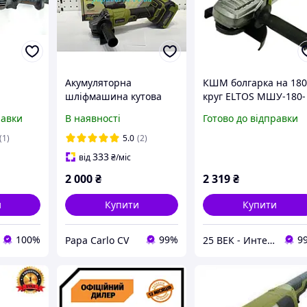
Акумуляторна
КШМ болгарка на 18
шліфмашина кутова
круг ELTOS МШУ-180-
Eltos МШУ-125/20BL-1
2250 з плавним пуск
равки
В наявності
Готово до відправки
(1)
5.0
(2)
333
від
₴
/міс
2 000
₴
2 319
₴
и
Купити
Купити
100%
99%
9
Papa Carlo CV
25 ВЕК - Интернет-Магазин: электрический, бензиновый, аккумуляторный инструмент и строительство.