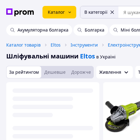
Каталог
В категорії
Акумуляторна болгарка
Болгарка
Міні бол
Каталог товарів
Eltos
Інструменти
Електроінстру
Шліфувальні машини
Eltos
в Україні
За рейтингом
Дешевше
Дорожче
Живлення