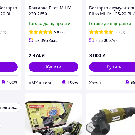
болгарка
Болгарка Eltos МШУ
Болгарка акумулятор
20 BL-1
230-2650
Eltos МШУ-125/20 BL 
од,
акумулятор і зарядни
Готово до відправки
Готово до відправки
5 мм,
пристрій) Німеччина
бертів
(11)
5.0
(2)
5.0
(3)
396
300
від
₴
/міс
від
₴
/міс
2 374
₴
3 000
₴
и
Купити
Купити
100%
100%
9
AMX інтернет-магазин інструменту
Хазяїн
болгарка