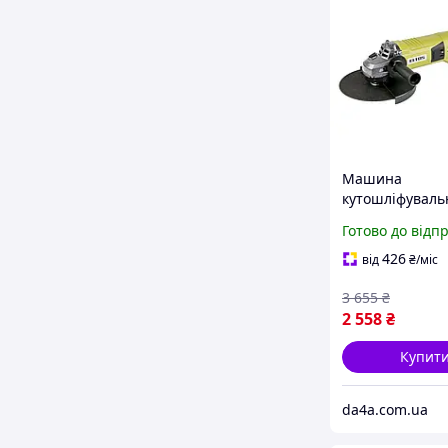
Машина
кутошліфуваль
МШУ-230-2650 |
Готово до відп
426
від
₴
/міс
3 655
₴
2 558
₴
Купит
da4a.com.ua