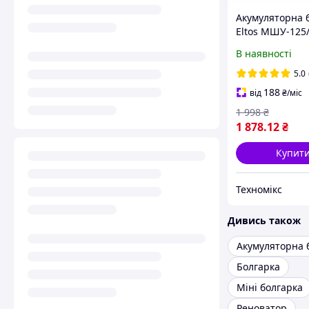
Акумуляторна 
Eltos МШУ-125/
20В, 1 АКБ 4А·г
В наявності
безщіткова, 12
регулювання о
5.0
188
від
₴
/міс
1 998
₴
1 878
.12
₴
Купит
Техномікс
Дивись також
Акумуляторна 
Болгарка
Міні болгарка
Реноватор