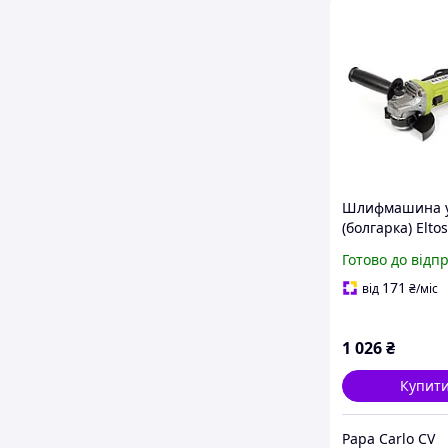
Шлифмашина у
(болгарка) Eltos
МШУ-125-1150
Готово до відп
171
від
₴
/міс
1 026
₴
Купит
Papa Carlo CV