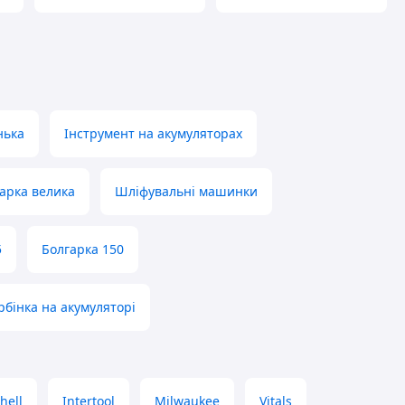
нька
Інструмент на акумуляторах
арка велика
Шліфувальні машинки
5
Болгарка 150
рбінка на акумуляторі
hell
Intertool
Milwaukee
Vitals