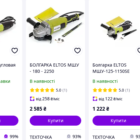
гловая
БОЛГАРКА ELTOS МШУ
Болгарка ELTOS
- 180 - 2250
МШУ-125-1150SE
(регулятор обертів)
равки
В наявності
В наявності
5.0
(1)
5.0
(1)
258
122
від
₴
/міс
від
₴
/міс
2 585
₴
1 222
₴
и
Купити
Купити
99%
93%
9
ТЕХТОЧКА
ТЕХТОЧКА