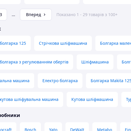
3
...
Вперед
Показано 1 - 29 товарів з 100+
ж
болгарка 125
Стрічкова шліфмашина
Болгарка мале
болгарка з регулюванням обертів
Шліфмашина
Болг
вальна машина
Електро болгарка
Болгарка Makita 12
 кутова шліфувальна машина
Кутова шліфмашина
Ту
иробники
rocraft
Bosch
Yato
DeWalt
Metabo
Ein