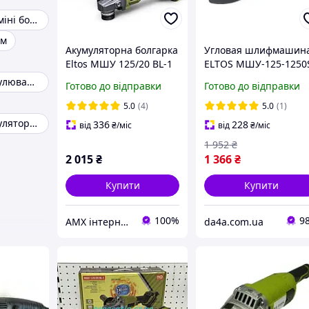
Акумуляторна міні болгарка
мм
Акумуляторна болгарка
Угловая шлифмашин
Eltos МШУ 125/20 BL-1
ELTOS МШУ-125-1250
Болгарка з регулюванням обертів 125
Готово до відправки
Готово до відправки
5.0
(4)
5.0
(1)
Болгарка з регулятором обертів
336
228
від
₴
/міс
від
₴
/міс
1 952
₴
2 015
₴
1 366
₴
Купити
Купити
100%
9
AMX інтернет-магазин інструменту
da4a.com.ua