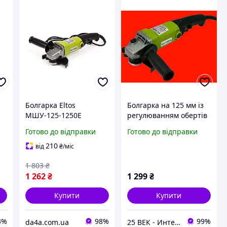
Болгарка Eltos
Болгарка на 125 мм із
МШУ-125-1250E
регулюванням обертів
ELTOS МШУ-125-1250Е
Готово до відправки
Готово до відправки
210
від
₴
/міс
1 803
₴
1 262
₴
1 299
₴
Купити
Купити
3%
98%
99%
da4a.com.ua
25 ВЕК - Интернет-Магазин: электрический, бензиновый, аккумуляторный инструмент и строительство.