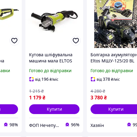
Кутова шліфувальна
Болгарка акумулятор
на
машина мала ELTOS
Eltos МШУ-125/20 BL
 Eltos
МШУ-125-1250
(безщіткова, 2 акуми 
равки
Готово до відправки
Готово до відправки
А·год, зарядне, кейс)
196
378
від
₴
/міс
від
₴
/міс
1 215
₴
4 280
₴
1 179
₴
3 780
₴
и
Купити
Купити
98%
96%
9
ФОП Нечепурук Олександра Віталіївна
Хазяїн