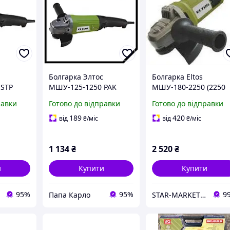
Болгарка Элтос
Болгарка Eltos
 STP
МШУ-125-1250 PAK
МШУ-180-2250 (2250
Вт, плавний пуск)
равки
Готово до відправки
Готово до відправки
189
420
від
₴
/міс
від
₴
/міс
1 134
₴
2 520
₴
и
Купити
Купити
95%
95%
9
Папа Карло
STAR-MARKET - аксесуари, товари для дому, саду, відпочинку та туризму