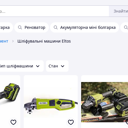
Знайти
гарка
Реноватор
Акумуляторна міні болгарка
мент
Шліфувальні машини Eltos
Тип шліфмашини
Стан