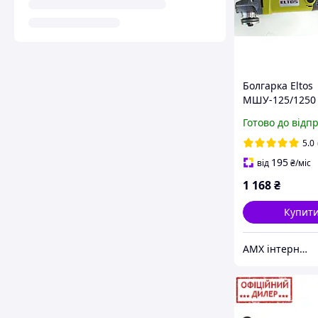
Болгарка Eltos
МШУ-125/1250
Готово до відп
5.0
195
від
₴
/міс
1 168
₴
Купит
AMX інтернет-магазин інструменту