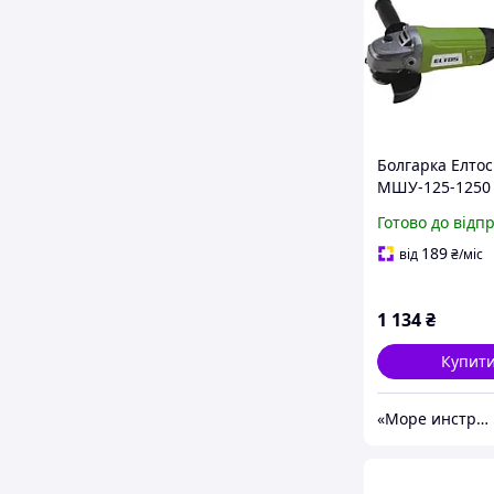
Болгарка Елтос
МШУ-125-1250
Готово до відп
189
від
₴
/міс
1 134
₴
Купит
«Море инструментов»