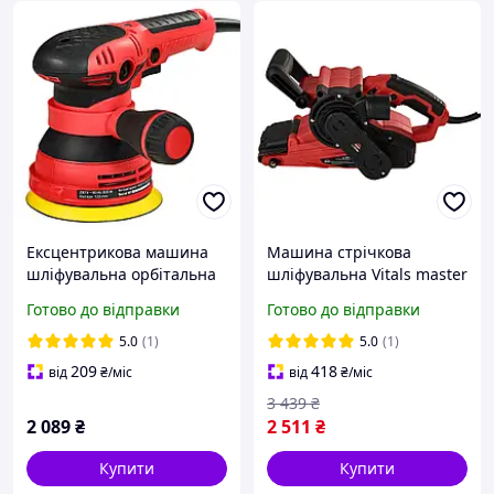
Ексцентрикова машина
Машина стрічкова
шліфувальна орбітальна
шліфувальна Vitals master
Vitals Master Os 30125Sv
Ls 7690 GN
Готово до відправки
Готово до відправки
5.0
(1)
5.0
(1)
209
418
від
₴
/міс
від
₴
/міс
3 439
₴
2 089
₴
2 511
₴
Купити
Купити