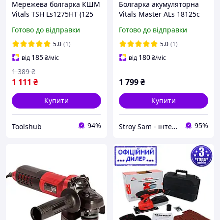
Мережева болгарка КШМ
Болгарка акумуляторна
Vitals TSH Ls1275HT (125
Vitals Master ALs 18125c
мм, 750 Вт, шнур 3 м,
BL
Готово до відправки
Готово до відправки
11000 об/хв)
5.0
(1)
5.0
(1)
185
180
від
₴
/міс
від
₴
/міс
1 389
₴
1 111
₴
1 799
₴
Купити
Купити
94%
95%
Toolshub
Stroy Sam - інтернет магазин інструментів