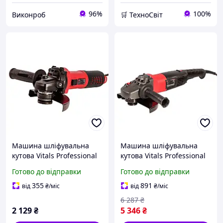
96%
100%
Виконроб
🛒 ТехноСвіт
Машина шліфувальна
Машина шліфувальна
кутова Vitals Professional
кутова Vitals Professional
Ls 1213a BL 1300 Вт,
Ls 2322a BL 230 мм 2200
Готово до відправки
Готово до відправки
безщіткова, 125 мм, М14,
Вт безщіткова
плавний пуск, кутова
професійна болгарка M14
355
891
від
₴
/міс
від
₴
/міс
шліфмашина (болга
6 287
₴
2 129
₴
5 346
₴