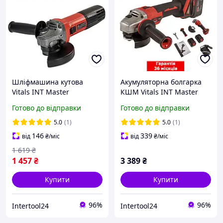
Шліфмашина кутова
Акумуляторна болгарка
Vitals INT Master
КШМ Vitals INT Master
Ls1272HLv (720 Вт)
ALs 18125c BL Kit+ (2 акб 4
Готово до відправки
Готово до відправки
Мережева болгарка 125
А·год, 125 мм, безщіткова)
для дому
Шліфмашина
5.0
(1)
5.0
(1)
146
339
від
₴
/міс
від
₴
/міс
1 619
₴
1 457
₴
3 389
₴
Купити
Купити
96%
96%
Intertool24
Intertool24