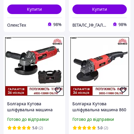
Купити
Купити
98%
98%
ОлексТех
ВІТАЛС_ІФ_ГАЛИЦЬКА
Болгарка Кутова
Болгарка Кутова
шліфувальна машина
шліфувальна машина 860
1100 Вт Vitals Master
Вт Vitals Master Ls1286HLv
Готово до відправки
Готово до відправки
Ls12110BRvc power+ Диск
Диск 125 мм 2000-11000
125 мм 6000 - 12000 об хв
об хв
5.0
(2)
5.0
(2)