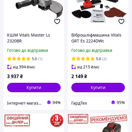
КШМ Vitals Master Ls
Віброшліфмашина Vitals
2320BR
GRT Es 2224DWc
Готово до відправки
Готово до відправки
5.0
(1)
5.0
(2)
394
215
від
₴
/міс
від
₴
/міс
3 937
₴
2 149
₴
Купити
Купити
94%
95%
Інтернет-магазин будівельних інструментів та садової техніки VolynTools
ГардТех