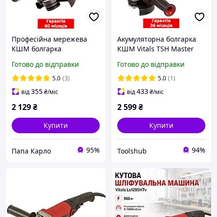
Професійна мережева
Акумуляторна болгарка
КШМ болгарка
КШМ Vitals TSH Master
безщіткова Vitals PAK
ALs 18125c BL Kit (1 акб 4
Готово до відправки
Готово до відправки
Professional Ls 1213a BL
А·год, 125 мм, безщіткова)
(1.3 кВт 11000 об./хв 125
Шліфмашина
5.0
(3)
5.0
(1)
мм Плавний пуск)
355
433
від
₴
/міс
від
₴
/міс
2 129
₴
2 599
₴
Купити
Купити
95%
94%
Папа Карло
Toolshub