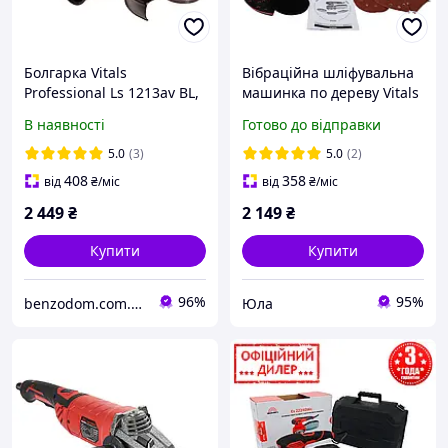
Болгарка Vitals
Вібраційна шліфувальна
Professional Ls 1213av BL,
машинка по дереву Vitals
диск 125 мм, 1.3 кВт,
YLP Es 2224DWc
В наявності
Готово до відправки
безщітковий двигун,
регулювання швидкості,
5.0
(3)
5.0
(2)
5 років гарантії
408
358
від
₴
/міс
від
₴
/міс
2 449
₴
2 149
₴
Купити
Купити
96%
95%
benzodom.com.ua
Юла