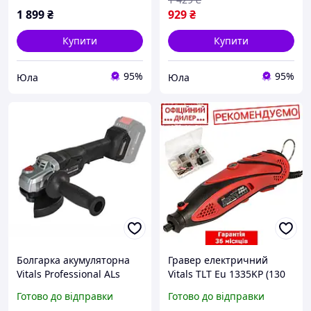
1 899
₴
929
₴
Купити
Купити
95%
95%
Юла
Юла
Болгарка акумуляторна
Гравер електричний
Vitals Professional ALs
Vitals TLT Eu 1335KP (130
18125 BS SmartLine+
Вт, 10000-35000 об./хв, 3.2
Готово до відправки
Готово до відправки
мм, 6 швидкостей)