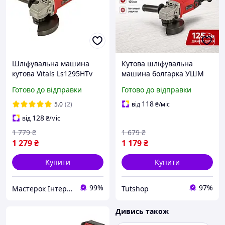
Шліфувальна машина
Кутова шліфувальна
кутова Vitals Ls1295HTv
машина болгарка УШМ
950 Вт 125 мм
125 мм Vitals Ls1295HTv
Готово до відправки
Готово до відправки
шліфувальна машина для
950 Вт регулювання
дому болгарка
обертів для різання
118
5.0
(2)
від
₴
/міс
електрична кутова
шліфування
128
від
₴
/міс
шліфувальна
1 779
₴
1 679
₴
1 279
₴
1 179
₴
Купити
Купити
99%
97%
Мастерок Інтернет магазин для кожного
Tutshop
Дивись також