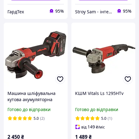
95%
95%
ГардТех
Stroy Sam - інтернет магазин інструментів
Машина шліфувальна
КШМ Vitals Ls 1295HTv
кутова акумуляторна
Vitals Master ALs 18125c
Готово до відправки
Готово до відправки
BL Kit
5.0
(2)
5.0
(1)
149
від
₴
/міс
2 450
₴
1 489
₴