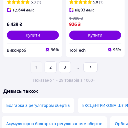
Бормашина
5.0
(1)
5.0
(1)
644
93
від
₴
/міс
від
₴
/міс
1 080
₴
6 439
₴
926
₴
Купити
Купити
96%
95%
Виконроб
ToolTech
1
2
3
...
Показано 1 - 29 товарів з 1000+
Дивись також
Болгарка з регулятором обертів
ЕКСЦЕНТРИКОВА ШЛ
Акумуляторна болгарка з регулюванням обертів
Орбіт