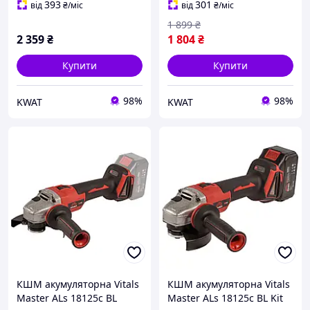
393
301
від
₴
/міс
від
₴
/міс
1 899
₴
2 359
₴
1 804
₴
Купити
Купити
98%
98%
KWAT
KWAT
КШМ акумуляторна Vitals
КШМ акумуляторна Vitals
Master ALs 18125c BL
Master ALs 18125c BL Kit