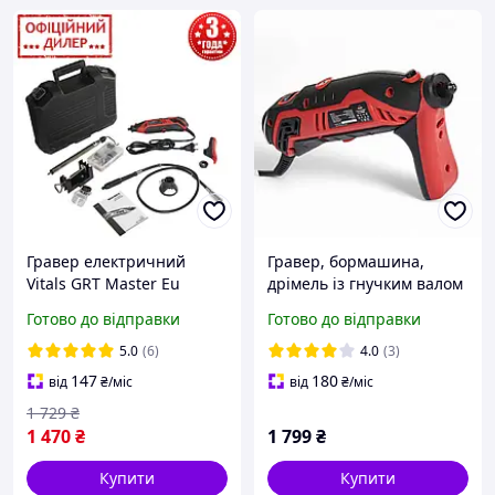
Гравер електричний
Гравер, бормашина,
Vitals GRT Master Eu
дрімель із гнучким валом
1335DG (130 Вт, 35000 об./
Vitals Eu 1335DG Латвія
Готово до відправки
Готово до відправки
хв, 2.3/3.2 мм)
Бормашина
5.0
(6)
4.0
(3)
147
180
від
₴
/міс
від
₴
/міс
1 729
₴
1 470
₴
1 799
₴
Купити
Купити