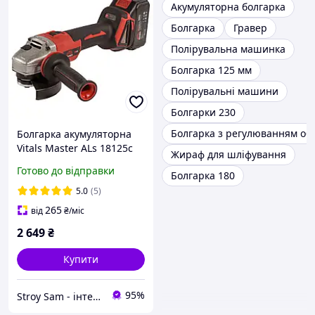
Акумуляторна болгарка
Болгарка
Гравер
Полірувальна машинка
Болгарка 125 мм
Полірувальні машини
Болгарки 230
Болгарка з регулюванням обе
Болгарка акумуляторна
Vitals Master ALs 18125c
Жираф для шліфування
BL Kit
Готово до відправки
Болгарка 180
5.0
(5)
265
від
₴
/міс
2 649
₴
Купити
95%
Stroy Sam - інтернет магазин інструментів