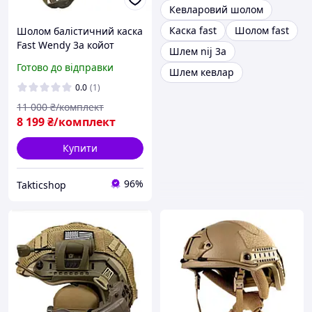
Кевларовий шолом
Каска fast
Шолом fast
Шолом балістичний каска
Fast Wendy 3a койот
Шлем nij 3a
олива навушники Wolkers
Готово до відправки
Шлем кевлар
кріплення M L XL
0.0
(1)
11 000
₴/комплект
8 199
₴/комплект
Купити
96%
Takticshop