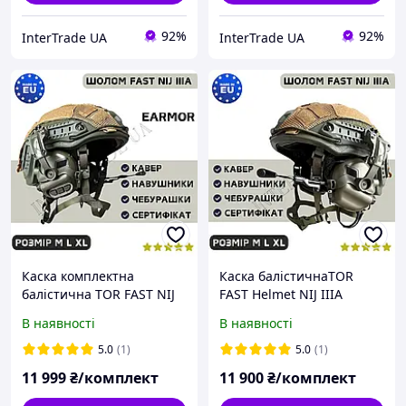
92%
92%
InterTrade UA
InterTrade UA
Каска комплектна
Каска балістичнаTOR
балістична TOR FAST NIJ
FAST Helmet NIJ IIIA
IIIA навушники Earmor
навушники Earmor M32H
В наявності
В наявності
M32H чебурашка
на чебурашках Каска
Бронешолом Каска
військова Бронешолом
5.0
(1)
5.0
(1)
військова
11 999
₴/комплект
11 900
₴/комплект