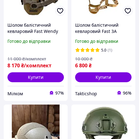
Шолом балістичний
Шолом балістичний
кевларовий Fast Wendy
кевларовий Fast 3A
IIIA койот олива
Wendy з кавером койот
Готово до відправки
Готово до відправки
навушники Wolkers
олива L M ХЛ
Кріплення M L XL
5.0
(1)
11 000
₴/комплект
10 000
₴
8 170
₴/комплект
6 800
₴
Купити
Купити
97%
96%
Мілком
Takticshop