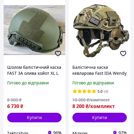
Шолом балістичний каска
Балістична каска
FAST 3A олива койот XL L
кевларова Fast IIIA Wendy
M S
з навушниками NIJ IIIA
Готово до відправки
Готово до відправки
койот, олива
5.0
(4)
8 000
₴
10 000
₴/комплект
6 730
₴
8 200
₴/комплект
Купити
Купити
96%
97%
Takticshop
Мілком