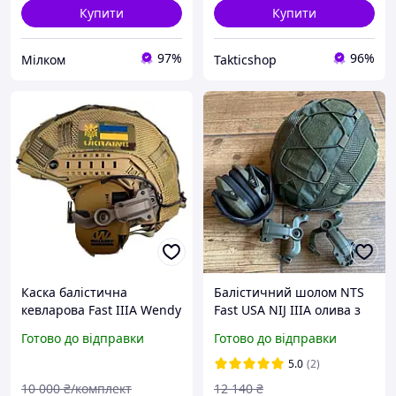
Купити
Купити
97%
96%
Мілком
Takticshop
Каска балістична
Балістичний шолом NTS
кевларова Fast IIIA Wendy
Fast USA NIJ IIIA олива з
навушники Wolkers
навушниками та
Готово до відправки
Готово до відправки
кріплення чебурашка
чебурашка
койот
5.0
(2)
10 000
₴/комплект
12 140
₴