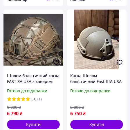
Шолом балістичний каска
Каска Шолом
FAST 3A USA з кавером
балістичний Fast IIIA USA
койот олива XL L M S
з кавером койот олива XL
Готово до відправки
Готово до відправки
L M
5.0
(1)
9 000
₴
8 000
₴
6 790
₴
6 750
₴
Купити
Купити