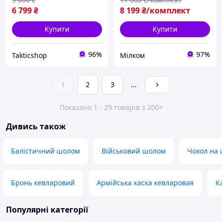
6 799
₴
8 199
₴/комплект
Купити
Купити
96%
97%
Takticshop
Мілком
1
2
3
...
Показано 1 - 29 товарів з 200+
Дивись також
Балістичний шолом
Військовий шолом
Чохол на 
Бронь кевларовий
Армійська каска кевларовая
К
Популярні категорії