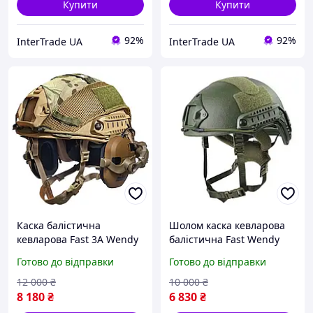
Купити
Купити
92%
92%
InterTrade UA
InterTrade UA
Каска балістична
Шолом каска кевларова
кевларова Fast 3А Wendy
балістична Fast Wendy
навушники Wolkers
USA 3A олива, койот М L
Готово до відправки
Готово до відправки
кріплення чебурашка
ХЛ
койот
12 000
₴
10 000
₴
8 180
₴
6 830
₴