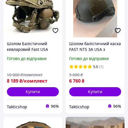
Шолом Балістичний
Шолом балістичний каска
кевларовий Fast USA
FAST NTS 3A USA з
Wendy 3A навушники
кавером мультикам койот
Готово до відправки
Готово до відправки
Wolkers койот олива S М L
олива XL L M
XL
5.0
(1)
10 000
₴/комплект
9 000
₴
8 189
₴/комплект
6 760
₴
Купити
Купити
96%
96%
Takticshop
Takticshop