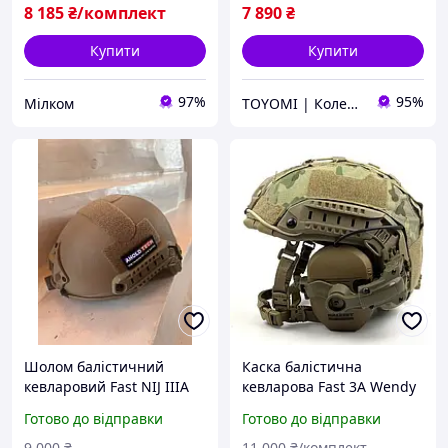
8 185
₴/комплект
7 890
₴
Купити
Купити
97%
95%
Мілком
TOYOMI | Колекція речей, які надихають
Шолом балістичний
Каска балістична
кевларовий Fast NIJ IIIA
кевларова Fast 3А Wendy
олива койот 3A M L XL
навушники Wolkers
Готово до відправки
Готово до відправки
кріплення чебурашка
олива M L XL койот
9 000
₴
11 000
₴/комплект