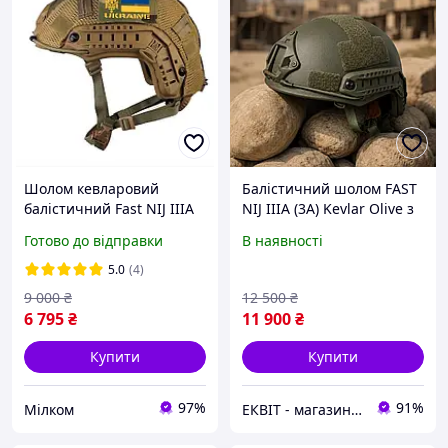
Шолом кевларовий
Балістичний шолом FAST
балістичний Fast NIJ IIIA
NIJ IIIA (3A) Kevlar Olive з
каска з кавером койот S,
рейками та кріпленням
Готово до відправки
В наявності
М, L, XL
NVG
5.0
(4)
9 000
₴
12 500
₴
6 795
₴
11 900
₴
Купити
Купити
97%
91%
Мілком
ЕКВІТ - магазин тактичного одягу та спорядження