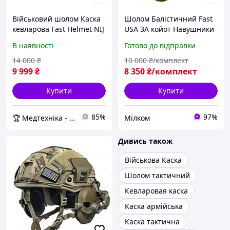
Військовий шолом Каска
Шолом Балістичний Fast
кевларова Fast Helmet NIJ
USA 3A койот Навушники
IIIa Балістичний шолом
Wolkers Кріплення M L XL
В наявності
Готово до відправки
14 000
₴
10 000
₴/комплект
9 999
₴
8 350
₴/комплект
Купити
Купити
85%
97%
🏆 Медтехніка - 20 років надійності
Мілком
Дивись також
Військова Каска
Шолом тактичний
Кевларовая каска
Каска армійська
Каска тактична