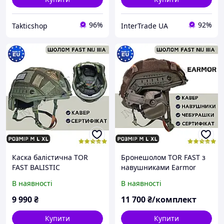
96%
92%
Takticshop
InterTrade UA
Каска балістична TOR
Бронешолом TOR FAST з
FAST BALISTIC
навушниками Earmor
Великобританія
M31H Балістична каска
В наявності
В наявності
Бронешолом
Тактичний шолом
Куленепробивний шолом
Військовий шолом
9 990
₴
11 700
₴/комплект
Купити
Купити