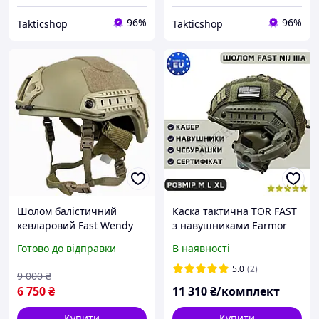
96%
96%
Takticshop
Takticshop
Шолом балістичний
Каска тактична TOR FAST
кевларовий Fast Wendy
з навушниками Earmor
Premium 3A система
M31H Баллістичний
Готово до відправки
В наявності
Wendy койот олива М L
бронешолом Тактичний
ХЛ
шолом
5.0
(2)
9 000
₴
6 750
₴
11 310
₴/комплект
Купити
Купити