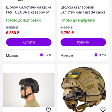
Шолом балістичний каска
Шолом кевларовий
FAST USA 3А з кавером M
балістичний Fast 3А каска
L XL койот олива
балістична койот
Готово до відправки
Готово до відправки
8 000
₴
9 000
₴
6 850
₴
6 750
₴
Купити
Купити
97%
97%
Мілком
Мілком