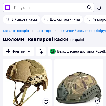
Військова Каска
Шолом тактичний
Кевларо
Каталог товарів
Воєнторг
Тактичний захист та екіпір
Шоломи і кевларові каски
в Україні
Фільтри
Безкоштовна доставка Rozetk