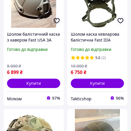
Шолом балістичний каска
Шолом каска кевларова
з кавером Fast USA 3A
балістична Fast IIIA
койот М L XL
система Wendy олива
Готово до відправки
Готово до відправки
койот
5.0
(2)
8 000
₴
10 000
₴
6 899
₴
6 750
₴
Купити
Купити
97%
96%
Мілком
Takticshop