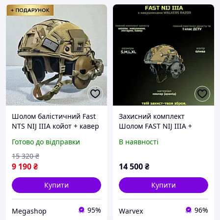
Шолом балістичний Fast
Захисний комплект
NTS NIJ IIIA койот + кавер
Шолом FAST NIJ IIIA +
+ чебурашки +
навушники Walkers Razor
Готово до відправки
В наявності
навушники волкерс +
Slim з чебурашкою +
ліхтар S, M-L, L-XL
ліхтарик + кавер
15 320
₴
9 190
₴
14 500
₴
Купити
Купити
95%
96%
Megashop
Warvex