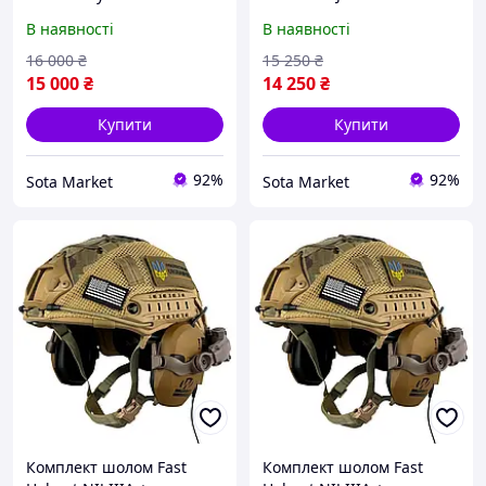
Razor + чебурашки +
навушники Walkers Razor
В наявності
В наявності
ліхтарик + кавер
Slim з чебурашкою +
(Мультикам) XL
кавер Мультикам M
16 000
₴
15 250
₴
15 000
₴
14 250
₴
Купити
Купити
92%
92%
Sota Market
Sota Market
Комплект шолом Fast
Комплект шолом Fast