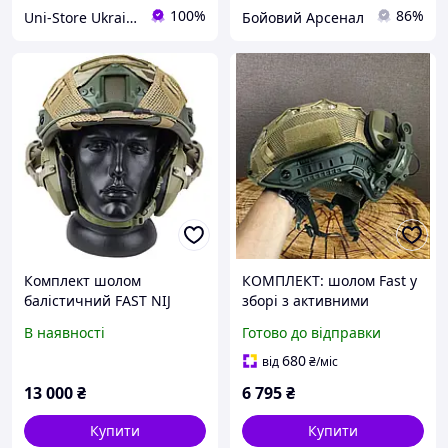
100%
86%
Uni-Store Ukraine
Бойовий Арсенал
Комплект шолом
КОМПЛЕКТ: шолом Fast у
балістичний FAST NIJ
зборі з активними
0106.01 IIIA. 44
навушниками Walkers,
В наявності
Готово до відправки
навушники Walker's Razor
кріплення чебурашка та
кавер.
680
від
₴
/міс
13 000
₴
6 795
₴
Купити
Купити