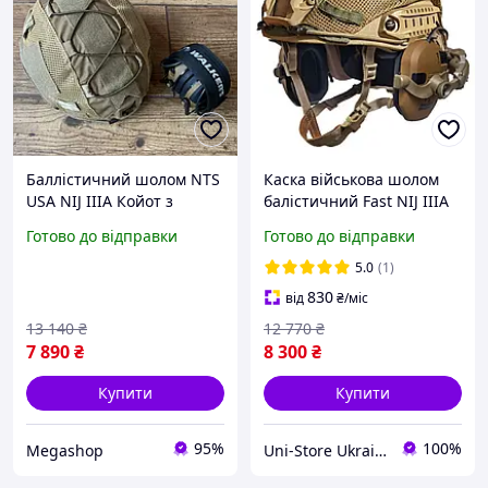
Баллістичний шолом NTS
Каска військова шолом
USA NIJ IIIA Койот з
балістичний Fast NIJ IIIA
кавером і навушниками
Військовий шолом тор із
Готово до відправки
Готово до відправки
та кріпленнями
навушниками Комплект
шолом Fast
5.0
(1)
830
від
₴
/міс
13 140
₴
12 770
₴
7 890
₴
8 300
₴
Купити
Купити
95%
100%
Megashop
Uni-Store Ukraine