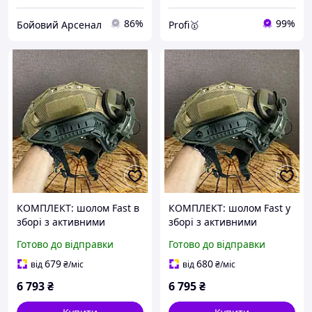
86%
99%
Бойовий Арсенал
Profi🥇
КОМПЛЕКТ: шолом Fast в
КОМПЛЕКТ: шолом Fast у
зборі з активними
зборі з активними
навушниками Walkers,
навушниками Walkers,
Готово до відправки
Готово до відправки
кріплення чебурашка, та
кріплення чебурашка та
кавер. з Шолом
кавер.
679
680
від
₴
/міс
від
₴
/міс
тактичний військовий
6 793
₴
6 795
₴
каска