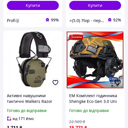
Купити
Купити
99%
92%
Profi🥇
⭐️(5.0) 7top - перевірені топові товари та обслуговування
Активні навушники
EM Комплект годинника
тактичні Walkers Razor
Shengke Eco Gen 3.0 Uni
Slim + кабель AUX, Олива
Couple унісекс чоловічий
Готово до відправки
Готово до відправки
| Тактичні навушники з
і жіночий кварцовий
шумозаглушенням.
стрілочний MAR_K
171
від
₴
/міс
22 509
₴
AL0027
1 711
₴
15 771
₴