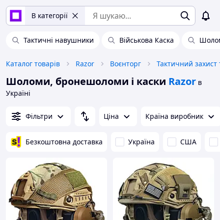
В категорії
Тактичні навушники
Військова Каска
Шоло
Каталог товарів
Razor
Воєнторг
Тактичний захист 
Шоломи, бронешоломи і каски
Razor
в
Україні
Фільтри
Ціна
Країна виробник
Безкоштовна доставка
Україна
США