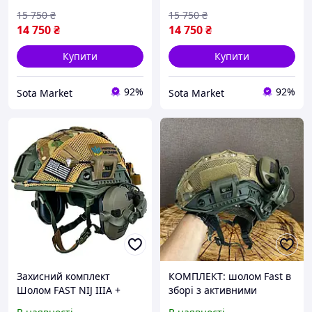
Slim з чебурашкою +
Slim з чебурашкою +
ліхтарик + кавер (розмір
ліхтарик + кавер (розмір
15 750
₴
15 750
₴
M)
L))
14 750
₴
14 750
₴
Купити
Купити
92%
92%
Sota Market
Sota Market
Захисний комплект
КОМПЛЕКТ: шолом Fast в
Шолом FAST NIJ IIIA +
зборі з активними
навушники Walkers Razor
навушниками Walkers,