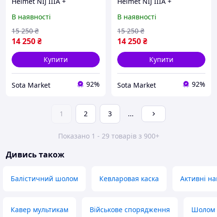
Helmet NIJ IIIA +
Helmet NIJ IIIA +
навушники Walkers Razor
навушники Walkers Razor
В наявності
В наявності
Slim з чебурашкою +
Slim з чебурашкою +
кавер Мультикам L
кавер Мультикам XL
15 250
₴
15 250
₴
14 250
₴
14 250
₴
Купити
Купити
92%
92%
Sota Market
Sota Market
1
2
3
...
Показано 1 - 29 товарів з 900+
Дивись також
Балістичний шолом
Кевларовая каска
Активні н
Кавер мультикам
Військове спорядження
Шолом 