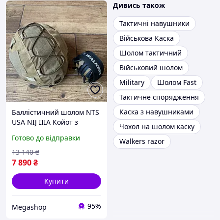
Дивись також
Тактичні навушники
Військова Каска
Шолом тактичний
Військовий шолом
Military
Шолом Fast
Тактичне спорядження
Каска з навушниками
Баллістичний шолом NTS
USA NIJ IIIA Койот з
Чохол на шолом каску
кавером і навушниками
Готово до відправки
Walkers razor
та кріпленнями
13 140
₴
7 890
₴
Купити
95%
Megashop