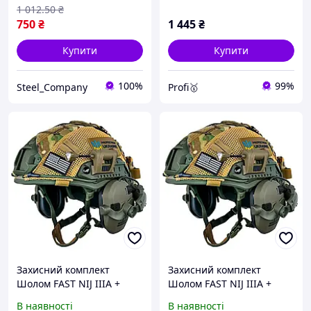
1 012
.50
₴
750
₴
1 445
₴
Купити
Купити
100%
99%
Steel_Company
Profi🥇
Захисний комплект
Захисний комплект
Шолом FAST NIJ IIIA +
Шолом FAST NIJ IIIA +
навушники Walkers Razor
навушники Walkers Razor
В наявності
В наявності