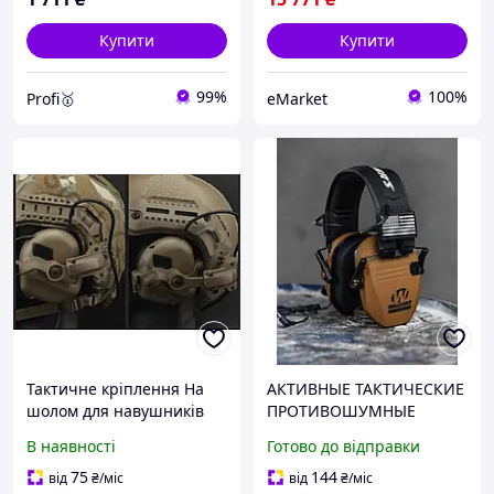
Купити
Купити
99%
100%
Profi🥇
eMarket
Тактичне кріплення На
АКТИВНЫЕ ТАКТИЧЕСКИЕ
шолом для навушників
ПРОТИВОШУМНЫЕ
Військове «Чебурашки»
ЗАЩИТНЫЕ НАУШНИКИ
В наявності
Готово до відправки
койот
ДЛЯ СТРЕЛЬБЫ SLIM
SHOOTER coyot ВТ1124
75
144
від
₴
/міс
від
₴
/міс