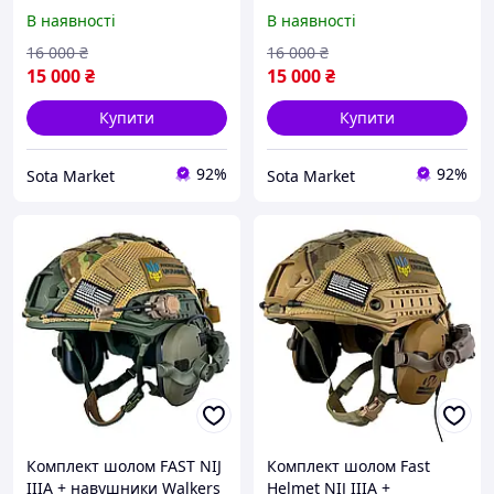
Razor + чебурашки +
Razor + чебурашки +
В наявності
В наявності
ліхтарик + кавер
ліхтарик + кавер
(Мультикам) M
(Мультикам) L
16 000
₴
16 000
₴
15 000
₴
15 000
₴
Купити
Купити
92%
92%
Sota Market
Sota Market
Комплект шолом FAST NIJ
Комплект шолом Fast
IIIA + навушники Walkers
Helmet NIJ IIIA +