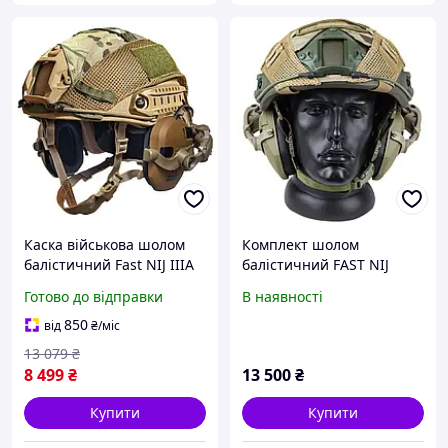
Каска військова шолом
Комплект шолом
балістичний Fast NIJ IIIA
балістичний FAST NIJ
Військовий шолом тор із
0106.01 IIIA. 44 WENDY
Готово до відправки
В наявності
навушниками Комплект
навушники Walker's Razor
шолом Fast
850
від
₴
/міс
13 079
₴
8 499
₴
13 500
₴
Купити
Купити