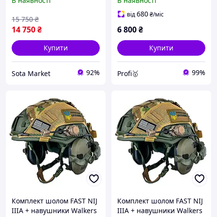
В наявності
В наявності
Slim з чебурашкою +
кріплення чебурашка, та
ліхтарик + кавер (розмір
кавер.
680
від
₴
/міс
15 750
₴
XL)
14 750
₴
6 800
₴
Купити
Купити
92%
99%
Sota Market
Profi🥇
Комплект шолом FAST NIJ
Комплект шолом FAST NIJ
IIIA + навушники Walkers
IIIA + навушники Walkers