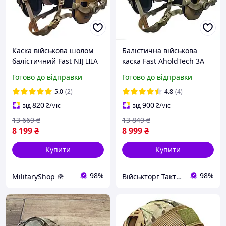
Каска військова шолом
Балістична військова
балістичний Fast NIJ IIIA
каска Fast AholdTech 3A
Військовий тор із
Шолом койот Тактичний
Готово до відправки
Готово до відправки
навушниками Комплект
із навушниками Walker's
Fast
кріпленнями чохол
5.0
(2)
4.8
(4)
820
900
від
₴
/міс
від
₴
/міс
13 669
₴
13 849
₴
8 199
₴
8 999
₴
Купити
Купити
98%
98%
MilitaryShop 🪖
Військторг Тактичне спорядження