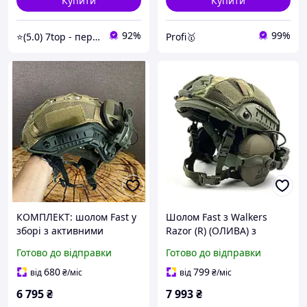
Купити
Купити
92%
99%
⭐️(5.0) 7top - перевірені топові товари та обслуговування
Profi🥇
КОМПЛЕКТ: шолом Fast у
Шолом Fast з Walkers
зборі з активними
Razor (R) (ОЛИВА) з
навушниками Walkers,
Шолом тактичний
Готово до відправки
Готово до відправки
кріплення чебурашка та
військовий каска захисна
кавер.
680
799
від
₴
/міс
від
₴
/міс
6 795
₴
7 993
₴