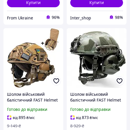
Купити
Купити
96%
98%
From Ukraine
Inter_shop
Шолом військовий
Шолом військовий
балістичний FAST Helmet
балістичний FAST Helmet
NIJ IIIA захисна каска +
NIJ IIIA Multicam захисна
Готово до відправки
Готово до відправки
тактичні навушники
каска мультикам +
Walkers та ліхтар на
тактичні навушники
895
873
від
₴
/міс
від
₴
/міс
шолом олива
Earmor M31 PLUS
9 149
₴
8 929
₴