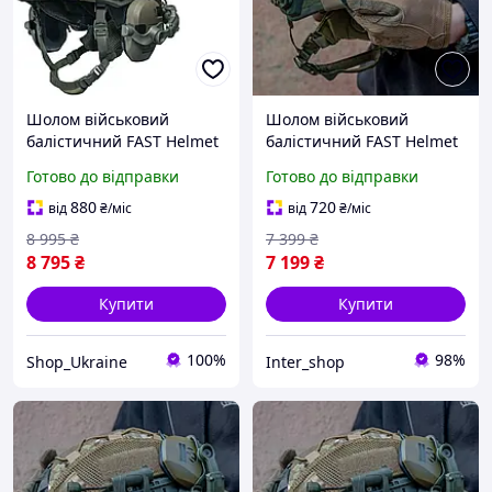
Шолом військовий
Шолом військовий
балістичний FAST Helmet
балістичний FAST Helmet
NIJ IIIA захисна каска +
NIJ IIIA захисна каска +
Готово до відправки
Готово до відправки
тактичні навушники
тактичні активні
Walkers та ліхтар олива
навушники Walkers олива
880
720
від
₴
/міс
від
₴
/міс
+ кавер
8 995
₴
7 399
₴
8 795
₴
7 199
₴
Купити
Купити
100%
98%
Shop_Ukraine
Inter_shop