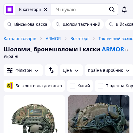
В категорії
Військова Каска
Шолом тактичний
Військо
Каталог товарів
ARMOR
Воєнторг
Тактичний захис
Шоломи, бронешоломи і каски
ARMOR
в
Україні
Фільтри
Ціна
Країна виробник
Безкоштовна доставка
Китай
Південна Ко