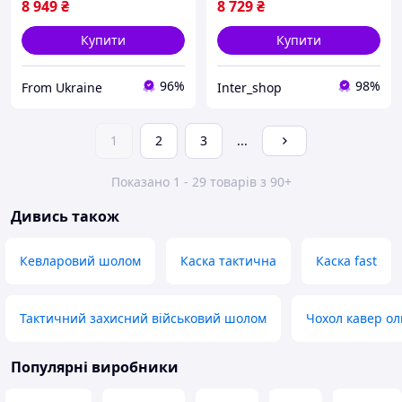
8 949
₴
8 729
₴
Купити
Купити
96%
98%
From Ukraine
Inter_shop
1
2
3
...
Показано 1 - 29 товарів з 90+
Дивись також
Кевларовий шолом
Каска тактична
Каска fast
Тактичний захисний військовий шолом
Чохол кавер о
Популярні виробники