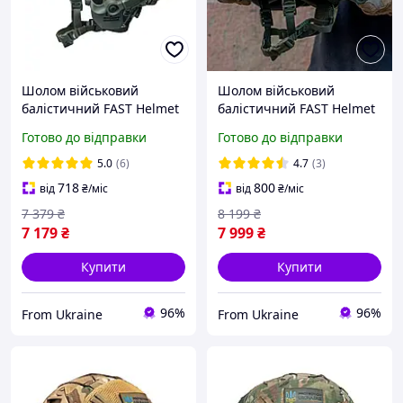
Шолом військовий
Шолом військовий
балістичний FAST Helmet
балістичний FAST Helmet
NIJ IIIA захисна каска +
NIJ IIIA захисна каска +
Готово до відправки
Готово до відправки
тактичні навушники
тактичні навушники
Walkers олива
Walkers та ліхтар олива
5.0
(6)
4.7
(3)
718
800
від
₴
/міс
від
₴
/міс
7 379
₴
8 199
₴
7 179
₴
7 999
₴
Купити
Купити
96%
96%
From Ukraine
From Ukraine