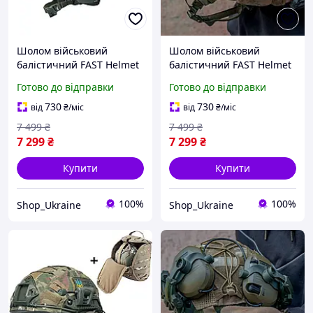
Шолом військовий
Шолом військовий
балістичний FAST Helmet
балістичний FAST Helmet
NIJ IIIA захисна каска +
NIJ IIIA захисна каска +
Готово до відправки
Готово до відправки
тактичні навушники
тактичні активні
Walkers олива
навушники Walkers олива
730
730
від
₴
/міс
від
₴
/міс
+ кавер
7 499
₴
7 499
₴
7 299
₴
7 299
₴
Купити
Купити
100%
100%
Shop_Ukraine
Shop_Ukraine