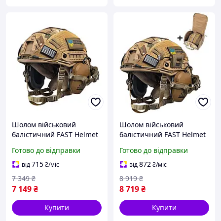
Шолом військовий
Шолом військовий
балістичний FAST Helmet
балістичний FAST Helmet
NIJ IIIA захисна каска +
NIJ IIIA захисна каска +
Готово до відправки
Готово до відправки
тактичні навушники
тактичні навушники
Walkers койот
Walkers та ліхтар на
715
872
від
₴
/міс
від
₴
/міс
шолом олива
7 349
₴
8 919
₴
7 149
₴
8 719
₴
Купити
Купити