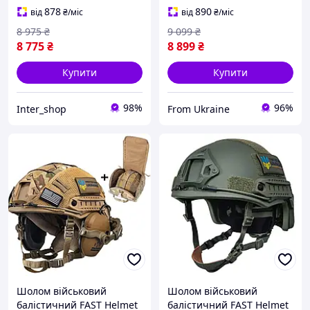
шолом олива
878
890
від
₴
/міс
від
₴
/міс
8 975
₴
9 099
₴
8 775
₴
8 899
₴
Купити
Купити
98%
96%
Inter_shop
From Ukraine
Шолом військовий
Шолом військовий
балістичний FAST Helmet
балістичний FAST Helmet