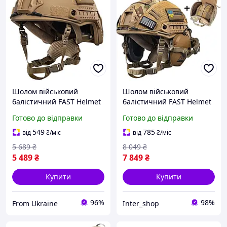
Шолом військовий
Шолом військовий
балістичний FAST Helmet
балістичний FAST Helmet
NIJ IIIA захисна каска
NIJ IIIA захисна каска +
Готово до відправки
Готово до відправки
куленепробивна койот
тактичні активні
навушники Walkers койот
549
785
від
₴
/міс
від
₴
/міс
+ кавер
5 689
₴
8 049
₴
5 489
₴
7 849
₴
Купити
Купити
96%
98%
From Ukraine
Inter_shop