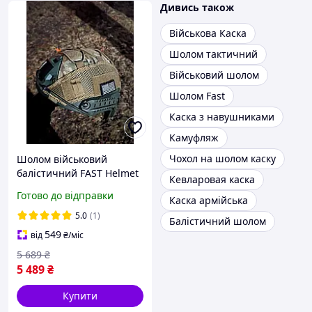
Дивись також
Військова Каска
Шолом тактичний
Військовий шолом
Шолом Fast
Каска з навушниками
Камуфляж
Чохол на шолом каску
Шолом військовий
балістичний FAST Helmet
Кевларовая каска
NIJ IIIA захисна каска
Готово до відправки
Каска армійська
куленепробивна олива
5.0
(1)
Балістичний шолом
549
від
₴
/міс
5 689
₴
5 489
₴
Купити