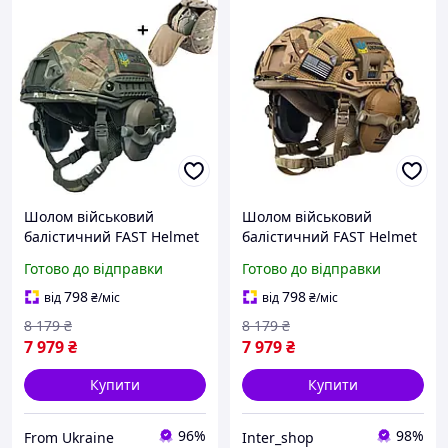
Шолом військовий
Шолом військовий
балістичний FAST Helmet
балістичний FAST Helmet
NIJ IIIA захисна каска +
NIJ IIIA захисна каска +
Готово до відправки
Готово до відправки
тактичні активні
тактичні навушники
навушники Walkers олива
Walkers та ліхтар койот
798
798
від
₴
/міс
від
₴
/міс
+ кавер
8 179
₴
8 179
₴
7 979
₴
7 979
₴
Купити
Купити
96%
98%
From Ukraine
Inter_shop