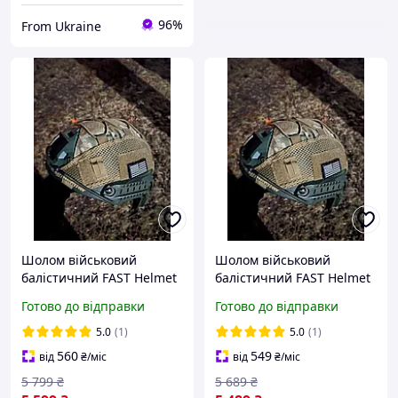
96%
From Ukraine
Шолом військовий
Шолом військовий
балістичний FAST Helmet
балістичний FAST Helmet
NIJ IIIA захисна каска
NIJ IIIA тактичний
Готово до відправки
Готово до відправки
куленепробивна олива
захисна каска
куленепробивна олива
5.0
(1)
5.0
(1)
560
549
від
₴
/міс
від
₴
/міс
5 799
₴
5 689
₴