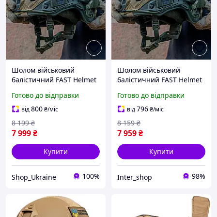
Шолом військовий
Шолом військовий
балістичний FAST Helmet
балістичний FAST Helmet
NIJ IIIA захисна каска +
NIJ IIIA захисна каска +
Готово до відправки
Готово до відправки
тактичні навушники
тактичні навушники
Walkers та ліхтар на
Walkers та ліхтар на
800
796
від
₴
/міс
від
₴
/міс
шолом олива
шолом олива
8 199
₴
8 159
₴
7 999
₴
7 959
₴
Купити
Купити
100%
98%
Shop_Ukraine
Inter_shop