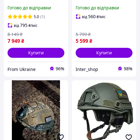
NIJ IIIA захисна каска +
NIJ IIIA тактичний
Готово до відправки
Готово до відправки
тактичні активні
захисна каска
навушники Walkers койот
куленепробивна олива
560
5.0
(1)
від
₴
/міс
+ кавер
795
від
₴
/міс
8 149
₴
5 799
₴
7 949
₴
5 599
₴
Купити
Купити
96%
98%
From Ukraine
Inter_shop