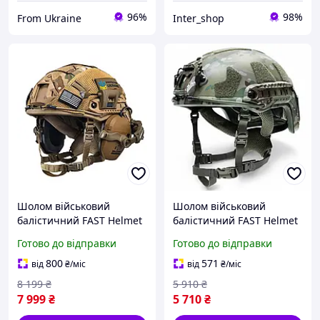
96%
98%
From Ukraine
Inter_shop
Шолом військовий
Шолом військовий
балістичний FAST Helmet
балістичний FAST Helmet
NIJ IIIA захисна каска +
NIJ IIIA Multicam захисна
Готово до відправки
Готово до відправки
тактичні навушники
каска куленепробивна
Walkers та ліхтар койот
мультикам
800
571
від
₴
/міс
від
₴
/міс
8 199
₴
5 910
₴
7 999
₴
5 710
₴