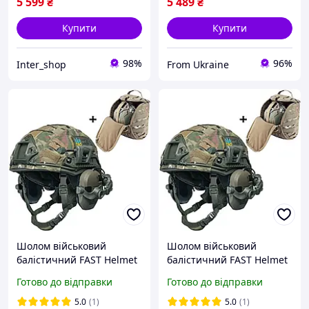
5 599
₴
5 489
₴
Купити
Купити
98%
96%
Inter_shop
From Ukraine
Шолом військовий
Шолом військовий
балістичний FAST Helmet
балістичний FAST Helmet
NIJ IIIA захисна каска +
NIJ IIIA захисна каска +
Готово до відправки
Готово до відправки
тактичні навушники
тактичні навушники
Walkers та ліхтар олива
Walkers та ліхтар на
5.0
(1)
5.0
(1)