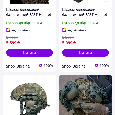
Шолом військовий
Шолом військовий
балістичний FAST Helmet
балістичний FAST Helmet
NIJ IIIA захисна каска
NIJ IIIA тактичний
Готово до відправки
Готово до відправки
куленепробивна олива
захисна каска
куленепробивна олива
560
540
від
₴
/міс
від
₴
/міс
5 799
₴
5 599
₴
5 599
₴
5 399
₴
Купити
Купити
100%
100%
Shop_Ukraine
Shop_Ukraine