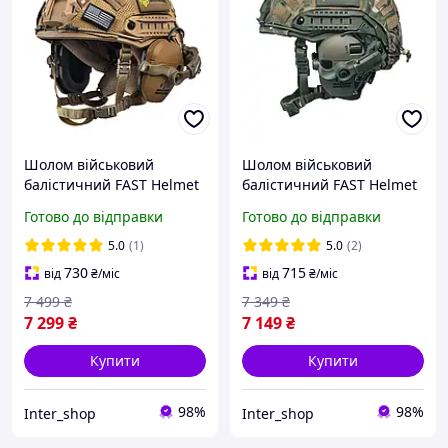
Шолом військовий
Шолом військовий
балістичний FAST Helmet
балістичний FAST Helmet
NIJ IIIA захисна каска +
NIJ IIIA захисна каска +
Готово до відправки
Готово до відправки
тактичні навушники
тактичні навушники
Walkers койот
Walkers олива
5.0
(1)
5.0
(2)
730
715
від
₴
/міс
від
₴
/міс
7 499
₴
7 349
₴
7 299
₴
7 149
₴
Купити
Купити
98%
98%
Inter_shop
Inter_shop