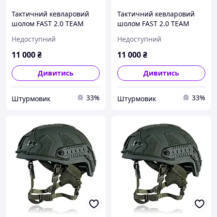
Тактичний кевларовий
Тактичний кевларовий
шолом FAST 2.0 TEAM
шолом FAST 2.0 TEAM
WENDY (NIJ IIIA), койот, M
WENDY (NIJ IIIA), койот, XL
Недоступний
Недоступний
11 000
₴
11 000
₴
Дивитись
Дивитись
33%
33%
Штурмовик
Штурмовик