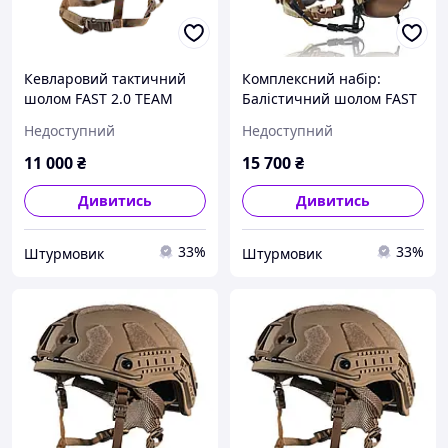
Кевларовий тактичний
Комплексний набір:
шолом FAST 2.0 TEAM
Балістичний шолом FAST
WENDY, NIJ IIIA, койот,
TEAM WENDY 2.0 NIJ IIIA
Недоступний
Недоступний
розмір L
(Койот) + активні
навушники EARMOR M32
11 000
₴
15 700
₴
(Койот), універсальне
Дивитись
Дивитись
33%
33%
Штурмовик
Штурмовик