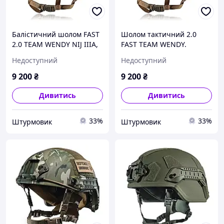
Балістичний шолом FAST
Шолом тактичний 2.0
2.0 TEAM WENDY NIJ IIIA,
FAST TEAM WENDY.
койот, L
НВМПЕ (NIJ IIIA). Койот.
Недоступний
Недоступний
Розмір L
9 200
₴
9 200
₴
Дивитись
Дивитись
33%
33%
Штурмовик
Штурмовик