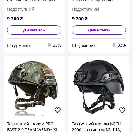
2.0 НВМПЕ, Multicam,
WENDY, НВМПЕ, NIJ IIIA,
Недоступний
Недоступний
розмір L
Multicam, розмір M
9 200
₴
9 200
₴
Дивитись
Дивитись
33%
33%
Штурмовик
Штурмовик
Тактичний шолом PRO
Тактичний шолом MICH
FAST 2.0 TEAM WENDY XL
2000 з захистом NIJ IIIA,