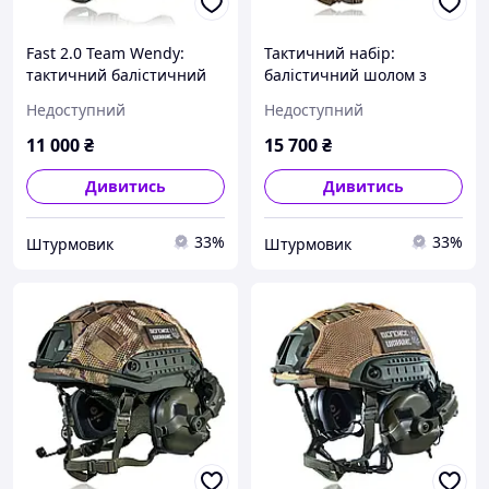
Fast 2.0 Team Wendy:
Тактичний набір:
тактичний балістичний
балістичний шолом з
шолом Olive, розмір L
кевлару Wendy FAST 2.0
Недоступний
Недоступний
NIJ IIIA (Койот), активні
навушники Earmor M32,
11 000
₴
15 700
₴
кріплення «Чебурашка»
Дивитись
Дивитись
33%
33%
Штурмовик
Штурмовик