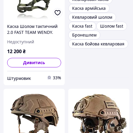
Каска армійська
Кевларовий шолом
Каска fast
Шолом fast
Каска Шолом тактичний
2.0 FAST TEAM WENDY.
Бронешлем
Балістичний NIJ IIIA.
Недоступний
Каска бойова кевларовая
Олива. Розмір M
12 200
₴
Дивитись
33%
Штурмовик