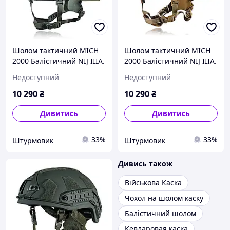
Шолом тактичний MICH
Шолом тактичний MICH
2000 Балістичний NIJ IIIA.
2000 Балістичний NIJ IIIA.
Олива. Розмір L
Койот. Розмір L
Недоступний
Недоступний
10 290
₴
10 290
₴
Дивитись
Дивитись
33%
33%
Штурмовик
Штурмовик
Дивись також
Військова Каска
Чохол на шолом каску
Балістичний шолом
Кевларовая каска