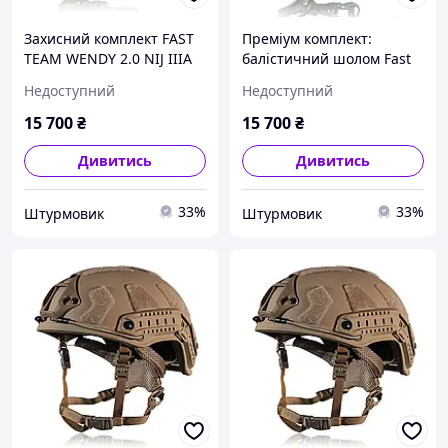
Захисний комплект FAST
Преміум комплект:
TEAM WENDY 2.0 NIJ IIIA
балістичний шолом Fast
(оливковий) з
Gen II Wendy NIJ IIIA з
Недоступний
Недоступний
навушниками EARMOR
Earmor M32, кріпленням
M32, кріпленням
Чебурашка та кавером
15 700
₴
15 700
₴
«Чебурашка» та
Піксель (Розмір L,
мультикам-чохлом, L
Дивитись
Дивитись
33%
33%
Штурмовик
Штурмовик