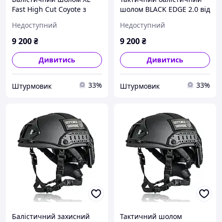
Fast High Cut Coyote з
шолом BLACK EDGE 2.0 від
інноваційною підвісною
TEAM WENDY, НВМПЕ,
Недоступний
Недоступний
системою Wendy
рівень IIIA, розмір L,
чорний
9 200
₴
9 200
₴
Дивитись
Дивитись
33%
33%
Штурмовик
Штурмовик
Балістичний захисний
Тактичний шолом