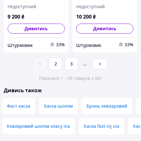
Мультикам, НВМПЕ, клас
чорний, розмір L
Недоступний
Недоступний
IIIA
9 200
₴
10 200
₴
Дивитись
Дивитись
33%
33%
Штурмовик
Штурмовик
1
2
3
...
Показано 1 - 29 товарів з 60+
Дивись також
Фаст каска
Каска-шолом
Бронь кевларовий
Кевларовий шолом класу iiia
Каска fast nij iiia
Кас