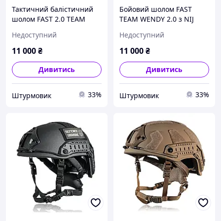
Тактичний балістичний
Бойовий шолом FAST
шолом FAST 2.0 TEAM
TEAM WENDY 2.0 з NIJ
WENDY, NIJ IIIA, олива, M
IIIA, Олива, XL
Недоступний
Недоступний
11 000
₴
11 000
₴
Дивитись
Дивитись
33%
33%
Штурмовик
Штурмовик