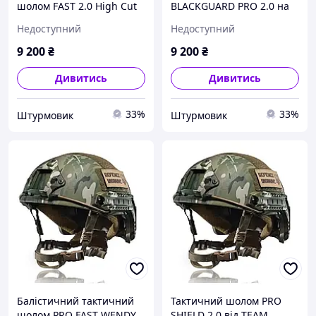
шолом FAST 2.0 High Cut
BLACKGUARD PRO 2.0 на
TEAM WENDY, NIJ IIIA,
основі НВМПЕ (NIJ IIIA),
Недоступний
Недоступний
чорний, розмір M
чорний, розмір XL, із
системою Team Wendy
9 200
₴
9 200
₴
Дивитись
Дивитись
33%
33%
Штурмовик
Штурмовик
Балістичний тактичний
Тактичний шолом PRO
шолом PRO FAST WENDY
SHIELD 2.0 від TEAM