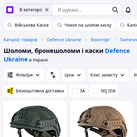
В категорії
Військова Каска
Чохол на шолом каску
Бал
Каталог товарів
Defence Ukraine
Воєнторг
Тактичн
Шоломи, бронешоломи і каски
Defence
Ukraine
в Україні
Фільтри
Ціна
Клас захисту
М
Безкоштовна доставка
3А
NIJ IIIA