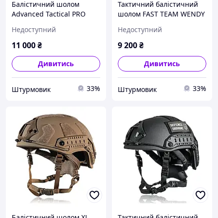
Балістичний шолом
Тактичний балістичний
Advanced Tactical PRO
шолом FAST TEAM WENDY
TEAM WENDY Kevlar NIJ
2.0 (NIJ IIIA), койот, M
Недоступний
Недоступний
IIIA L (чорний)
11 000
₴
9 200
₴
Дивитись
Дивитись
33%
33%
Штурмовик
Штурмовик
Балістичний шолом XL
Тактичний балістичний