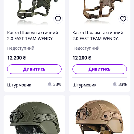
Каска Шолом тактичний
Каска Шолом тактичний
2.0 FAST TEAM WENDY.
2.0 FAST TEAM WENDY.
Балістичний NIJ IIIA.
Кевларовий (NIJ IIIA).
Недоступний
Недоступний
Олива. Розмір L
Койот. Розмір L
12 200
₴
12 200
₴
Дивитись
Дивитись
33%
33%
Штурмовик
Штурмовик