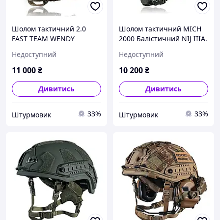
Шолом тактичний 2.0
Шолом тактичний MICH
FAST TEAM WENDY
2000 Балістичний NIJ IIIA.
Балістичний NIJ IIIA.
Олива. Розмір XL
Недоступний
Недоступний
Мультикам. Розмір L
11 000
₴
10 200
₴
Дивитись
Дивитись
33%
33%
Штурмовик
Штурмовик