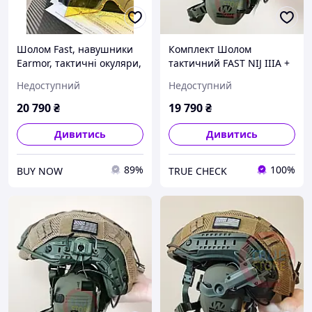
Шолом Fast, навушники
Комплект Шолом
Earmor, тактичні окуляри,
тактичний FAST NIJ IIIA +
адаптери для навушників
Активні військові
Недоступний
Недоступний
чебурашки (USA)
навушники Walkers razor
+ Кріплення
20 790
₴
19 790
₴
Дивитись
Дивитись
89%
100%
BUY NOW
TRUE CHECK