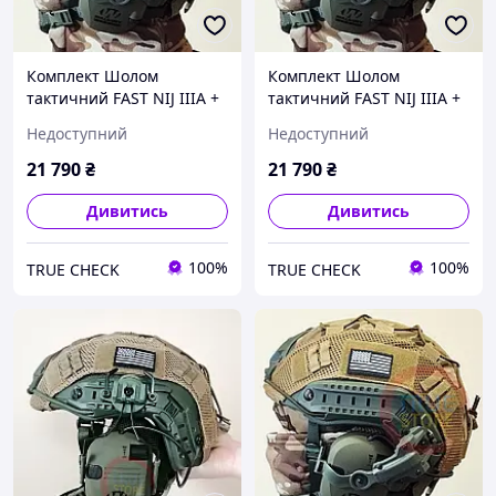
Комплект Шолом
Комплект Шолом
тактичний FAST NIJ IIIA +
тактичний FAST NIJ IIIA +
Активні військові
Активні військові
Недоступний
Недоступний
навушники Walkers razor
навушники Walkers razor
+ Кріплення "Чебурашка"
+ Кріплення "Чебурашка"
21 790
₴
21 790
₴
Дивитись
Дивитись
100%
100%
TRUE CHECK
TRUE CHECK