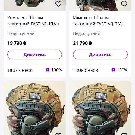
Комплект Шолом
Комплект Шолом
тактичний FAST NIJ IIIA +
тактичний FAST NIJ IIIA +
Активні військові
Активні військові
Недоступний
Недоступний
навушники Walkers razor
навушники Walkers razor
+ Кріплення L-XL (58-64
+ Кріплення "Чебурашка"
19 790
₴
21 790
₴
см)
L-XL (58-64 см)
Дивитись
Дивитись
100%
100%
TRUE CHECK
TRUE CHECK