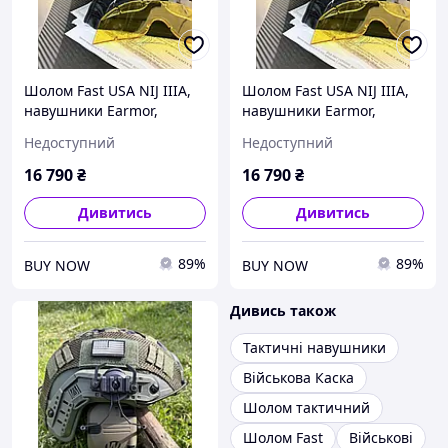
Шолом Fast USA NIJ IIIA,
Шолом Fast USA NIJ IIIA,
навушники Earmor,
навушники Earmor,
тактичні окуляри,
тактичні окуляри,
Недоступний
Недоступний
адаптери для навушників
адаптери для навушників
чебурашки
чебурашки
16 790
₴
16 790
₴
Дивитись
Дивитись
89%
89%
BUY NOW
BUY NOW
Дивись також
Тактичні навушники
Військова Каска
Шолом тактичний
Шолом Fast
Військові