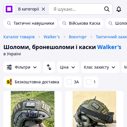
В категорії
Тактичні навушники
Військова Каска
Шоло
Каталог товарів
Walker's
Воєнторг
Тактичний захи
Шоломи, бронешоломи і каски
Walker's
в Україні
Фільтри
Ціна
Клас захисту
М
Безкоштовна доставка
3А
1