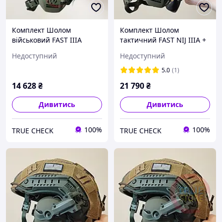
Комплект Шолом
Комплект Шолом
військовий FAST IIIA
тактичний FAST NIJ IIIA +
(NATO) + Активні
Активні військові
Недоступний
Недоступний
навушники Walkers razor
навушники Walkers razor
+ Кріплення на шолом
+ Кріплення "Чебурашка"
5.0
(1)
14 628
₴
21 790
₴
Дивитись
Дивитись
100%
100%
TRUE CHECK
TRUE CHECK