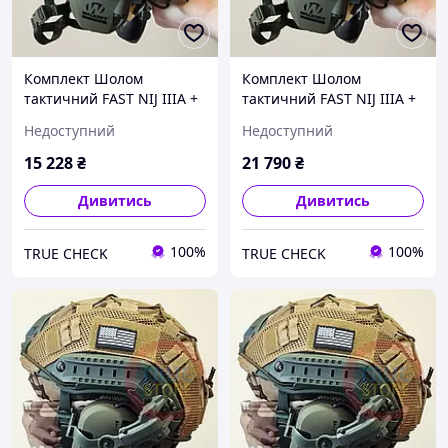
Комплект Шолом
Комплект Шолом
тактичний FAST NIJ IIIA +
тактичний FAST NIJ IIIA +
Активні військові
Активні військові
Недоступний
Недоступний
навушники Walkers razor
навушники Walkers razor
+ Кріплення "Чебурашка"
+ Кріплення "Чебурашка"
15 228
₴
21 790
₴
Дивитись
Дивитись
100%
100%
TRUE CHECK
TRUE CHECK