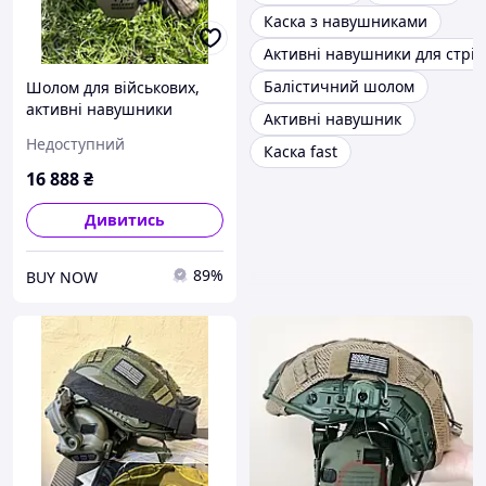
Каска з навушниками
Активні навушники для стрі
Балістичний шолом
Шолом для військових,
активні навушники
Активні навушник
Walkers Razor, кріплення
Недоступний
Каска fast
з планкою пикатіні
16 888
₴
Дивитись
89%
BUY NOW