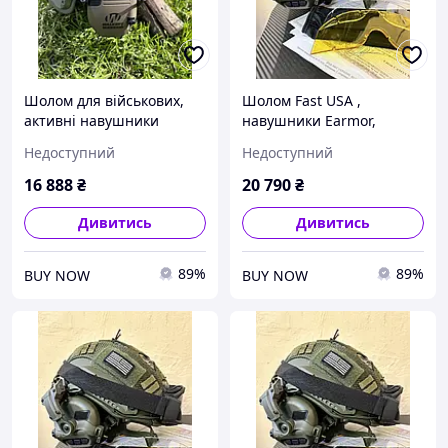
Шолом для військових,
Шолом Fast USA ,
активні навушники
навушники Earmor,
Walkers Razor, кріплення
тактичні окуляри,
Недоступний
Недоступний
з планкою пікатіні
адаптери для навушників
чебурашки (USA)
16 888
₴
20 790
₴
Дивитись
Дивитись
89%
89%
BUY NOW
BUY NOW