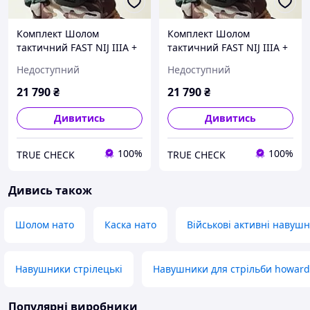
Комплект Шолом
Комплект Шолом
тактичний FAST NIJ IIIA +
тактичний FAST NIJ IIIA +
Активні військові
Активні військові
Недоступний
Недоступний
навушники Walkers razor
навушники Walkers razor
+ Кріплення "Чебурашка"
+ Кріплення "Чебурашка"
21 790
₴
21 790
₴
L-XL (58-64 см)
L-XL (58-64 см)
Дивитись
Дивитись
100%
100%
TRUE CHECK
TRUE CHECK
Дивись також
Шолом нато
Каска нато
Військові активні навуш
Навушники стрілецькі
Навушники для стрільби howard 
Популярні виробники