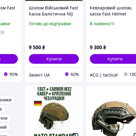
ом Fast
Шолом Військовий Fast
Кевларовий шолом,
Каска Балістична NIJ
каска Fast Helmet
L
3A\1 ДСТУ PE Олива
равки
Готово до відправки
В наявності
(3)
olkers
урашка
9 500
₴
9 300
₴
и
Купити
Купити
95%
92%
10
Захист UA
ACG | tactical
шники
а
тюм
ний