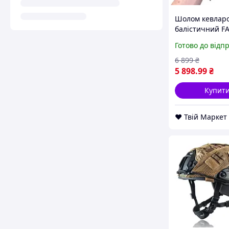
Шолом кевлар
балістичний F
Універсальний
Готово до відп
Зелений D9-20
6 899
₴
5 898
.99
₴
Купит
❤️ Твій Маркет