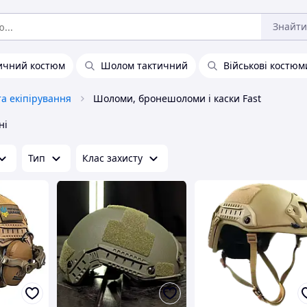
Знайти
ичний костюм
Шолом тактичний
Військові костюм
та екіпірування
Шоломи, бронешоломи і каски Fast
ні
Тип
Клас захисту