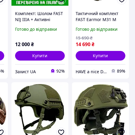
Комплект: Шолом FAST
Тактичний комплект
NIJ IIIA + Активні
FAST Earmor M31 M
навушники Earmor M31
Оливковий
Готово до відправки
Готово до відправки
+ Кавер + Кріплення
(1939242616)
Чебурашки
15 690
₴
12 000
₴
14 690
₴
Купити
Купити
5%
92%
89%
Захист UA
HAVE a nice DAY