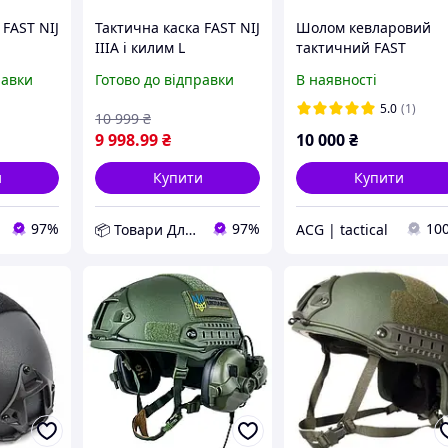
 FAST NIJ
Тактична каска FAST NIJ
Шолом кевларовий
IIIA і килим L
тактичний FAST
-2026
Мультикам D12-2026
равки
Готово до відправки
В наявності
5.0
(1)
10 999
₴
9 998
.99
₴
10 000
₴
и
Купити
Купити
97%
97%
10
📦 Товари Для Дому
ACG | tactical