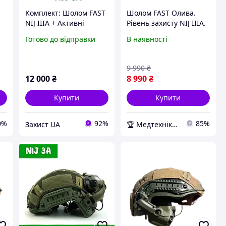
Комплект: Шолом FAST
Шолом FAST Олива.
NIJ IIIA + Активні
Рівень захисту NIJ IIIA.
навушники Earmor M32
Захистить від уламків,
Готово до відправки
В наявності
+ Кавер + Кріплення
рикошетів і
Чебурашки
пістолетних куль
Медтехніка
9 990
₴
12 000
₴
8 990
₴
Купити
Купити
0%
92%
85%
Захист UA
🏆 Медтехніка - 20 років надійності