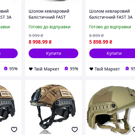
овий
Шолом кевларовий
Шолом кевларовий
AST 3A
балістичний FAST
балістичний FAST 3A
універсальний Чорний
універсальний
равки
Готово до відправки
Готово до відправки
26
D9-2026
Мультикам D9-2026
9 999
₴
6 899
₴
8 998
.99
₴
5 898
.99
₴
и
Купити
Купити
95%
95%
9
❤️ Твій Маркет
❤️ Твій Маркет