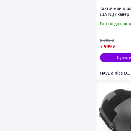
Тактичний шол
IIIA NIJ і каве
1850814721
Готово до відп
8 999
₴
7 999
₴
Купит
HAVE a nice DAY