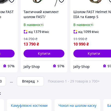
ом FAST
Тактичний комплект
Шолом FAST Helmet N
р
шолом FAST/
IIIA та Кавер S
4721
навушники Earmor
Мультикам
В наявності
В наявності
М31/кріплення
Чебурашка S
1379
1099
від
₴
/міс
від
₴
/міс
Оливковий
14 790
₴
11 990
₴
13 790
₴
10 990
₴
и
Купити
Купити
97%
97%
9
Jally-Shop
Jally-Shop
3
...
Вперед
Показано 1 - 29 товарів з 700+
ж
Камуфляжні костюми
Чохол на шолом каску
Б