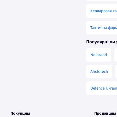
Кевларовая ка
Тактична фор
Популярні в
No brand
Aholdtech
Defence Ukrai
Покупцям
Продавцям