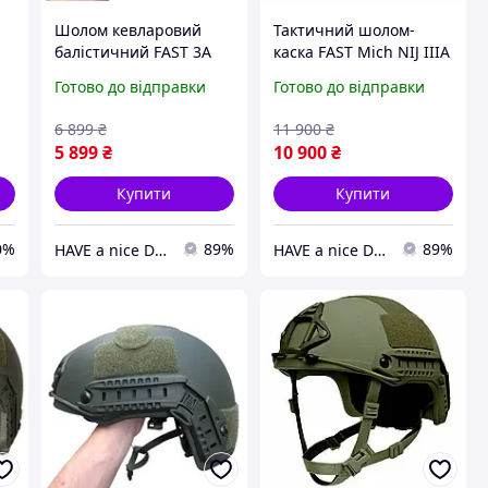
Шолом кевларовий
Тактичний шолом-
балістичний FAST 3A
каска FAST Mich NIJ IIIA
Універсальний
L Оливковий
Готово до відправки
Готово до відправки
Зелений
6 899
₴
11 900
₴
5 899
₴
10 900
₴
Купити
Купити
0%
89%
89%
HAVE a nice DAY
HAVE a nice DAY