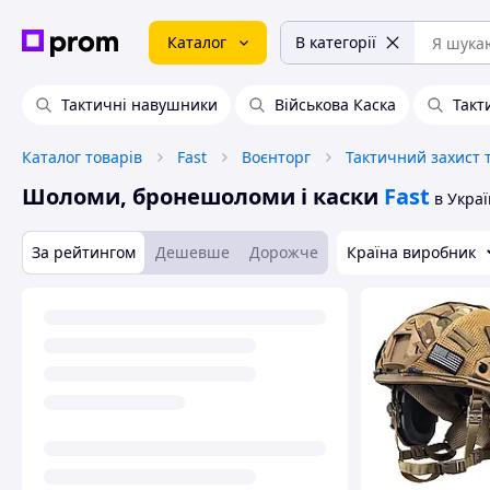
Каталог
В категорії
Тактичні навушники
Військова Каска
Такт
Каталог товарів
Fast
Воєнторг
Тактичний захист 
Шоломи, бронешоломи і каски
Fast
в Украї
За рейтингом
Дешевше
Дорожче
Країна виробник