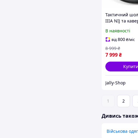
Тактичний шол
IIIA NIJ та каве
Чорний 185081
В наявності
800
від
₴
/міс
8 999
₴
7 999
₴
Купит
Jally-Shop
1
2
Дивись тако
Військова одяг