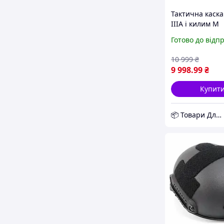
Тактична каска
IIIA і килим M
Мультикам D12
Готово до відп
10 999
₴
9 998
.99
₴
Купит
📦 Товари Для Дому