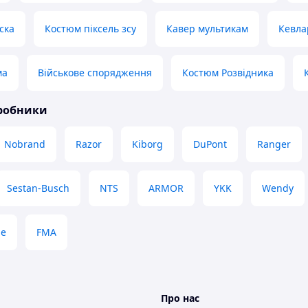
ска
Костюм піксель зсу
Кавер мультикам
Кевла
ма
Військове спорядження
Костюм Розвідника
иробники
Nobrand
Razor
Kiborg
DuPont
Ranger
Sestan-Busch
NTS
ARMOR
YKK
Wendy
ne
FMA
Про нас