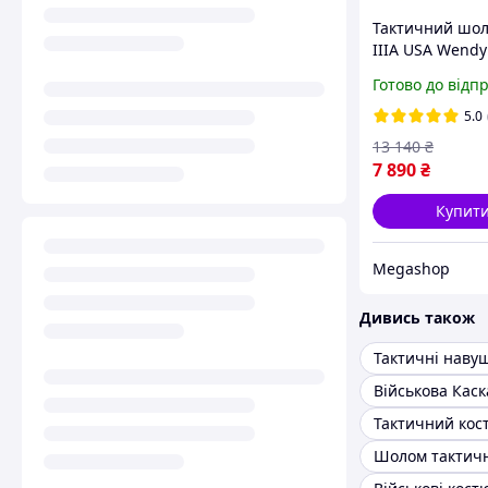
Тактичний шол
IIIA USA Wendy
Premium M L X
Готово до відп
Військовий з
активними
5.0
навушниками W
13 140
₴
кріплення чеб
7 890
₴
койот
Купит
Megashop
Дивись також
Тактичні наву
Військова Каск
Тактичний кос
Шолом тактич