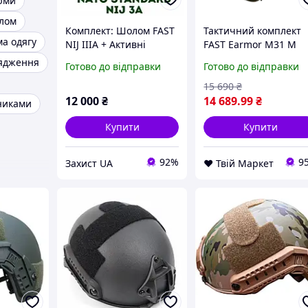
тюми
лом
Комплект: Шолом FAST
Тактичний комплект
ма одягу
NIJ IIIA + Активні
FAST Earmor М31 M
навушники Earmor M32
Оливковий
рядження
Готово до відправки
Готово до відправки
+ Кавер + Кріплення
(1939242616) D9-2026
Чебурашки
15 690
₴
12 000
₴
14 689
.99
₴
никами
Купити
Купити
92%
9
Захист UA
❤️ Твій Маркет