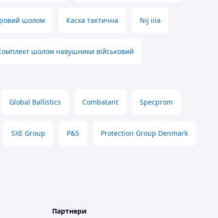
ровий шолом
Каска тактична
Nij iiia
Комплект шолом навушники військовий
Global Ballistics
Combatant
Specprom
SXE Group
P&S
Protection Group Denmark
Партнери