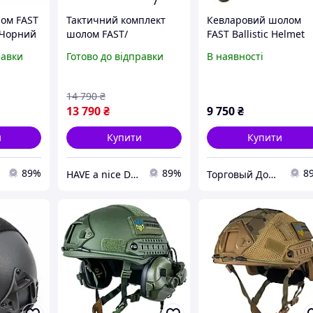
ом FAST
Тактичний комплект
Кевларовий шолом
р Чорний
шолом FAST/
FAST Ballistic Helmet
навушники Earmor
level N1 IIIA Olive _ sh
равки
Готово до відправки
В наявності
M31/кріплення
Чебурашка S
Оливковий
14 790
₴
13 790
₴
9 750
₴
и
Купити
Купити
89%
89%
8
HAVE a nice DAY
Торговый Дом Оружия