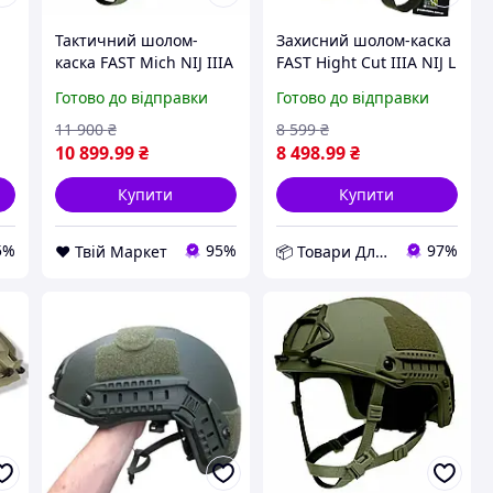
Тактичний шолом-
Захисний шолом-каска
каска FAST Mich NIJ IIIA
FAST Hight Cut IIIA NIJ L
L Оливковий D9-2026
Оливковий D12-2026
Готово до відправки
Готово до відправки
11 900
₴
8 599
₴
10 899
.99
₴
8 498
.99
₴
Купити
Купити
5%
95%
97%
❤️ Твій Маркет
📦 Товари Для Дому