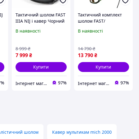
IJ
Тактичний шолом FAST
Тактичний комплект
IIIA NIJ і кавер Чорний
шолом FAST/
1850814721
навушники Earmor
В наявності
В наявності
M31/кріплення
Чебурашка S
Оливковий
8 999
₴
14 790
₴
7 999
₴
13 790
₴
Купити
Купити
7%
97%
97%
Інтернет магазин Rombi
Інтернет магазин Rombi
алістичний шолом
Кавер мультикам mich 2000