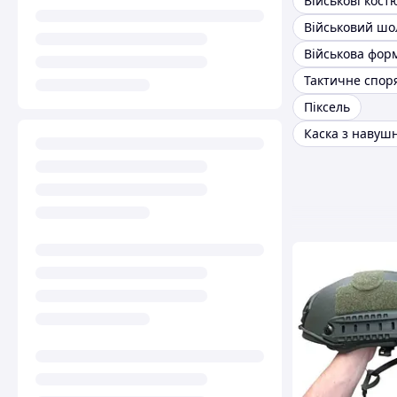
Військові кос
Військовий шо
Військова фор
Тактичне спо
Піксель
Каска з навуш