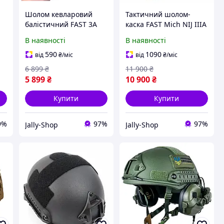
Шолом кевларовий
Тактичний шолом-
балістичний FAST 3A
каска FAST Mich NIJ IIIA
r
Універсальний
L Оливковий
В наявності
В наявності
Зелений
590
1090
від
₴
/міс
від
₴
/міс
6 899
₴
11 900
₴
5 899
₴
10 900
₴
Купити
Купити
9%
97%
97%
Jally-Shop
Jally-Shop