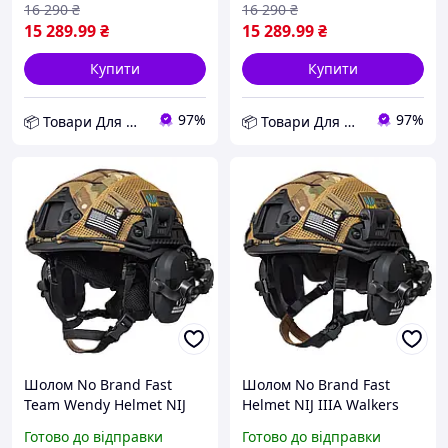
(2444934566) D12-2026
(2444934567) D12-2026
16 290
₴
16 290
₴
15 289
.99
₴
15 289
.99
₴
Купити
Купити
97%
97%
📦 Товари Для Дому
📦 Товари Для Дому
Шолом No Brand Fast
Шолом No Brand Fast
Team Wendy Helmet NIJ
Helmet NIJ IIIA Walkers
IIIA Walkers Razor Slim XL
Razor Slim S Мультикам-
Готово до відправки
Готово до відправки
Мультиком-чорний
чорний (2444963172) D12-