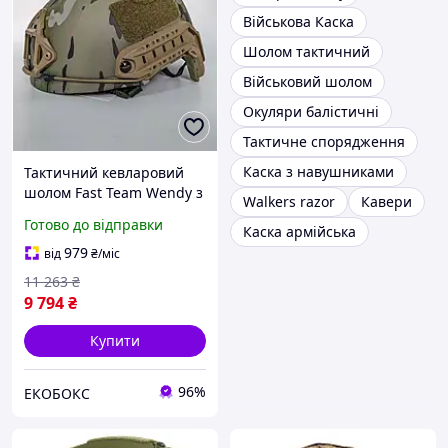
Військова Каска
Шолом тактичний
Військовий шолом
Окуляри балістичні
Тактичне спорядження
Каска з навушниками
Тактичний кевларовий
шолом Fast Team Wendy з
Walkers razor
Кавери
покращеною підвісною
Готово до відправки
Каска армійська
системою та
подушечками
979
від
₴
/міс
(Мультикам) EKOBOX
11 263
₴
9 794
₴
Купити
96%
ЕКОБОКС