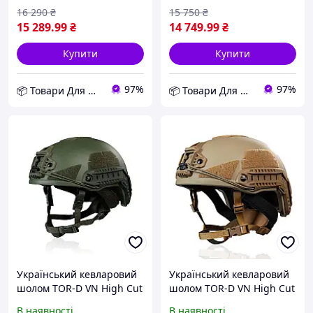
(2444934568) D12-2026
2026
16 290
₴
15 750
₴
15 289
.99
₴
14 749
.99
₴
Купити
Купити
97%
97%
📦 Товари Для Дому
📦 Товари Для Дому
Український кевларовий
Український кевларовий
шолом TOR-D VN High Cut
шолом TOR-D VN High Cut
NIJ IIIA/DSTU 1-А V50 >670
NIJ IIIA/DSTU 1-А V50 >670
В наявності
В наявності