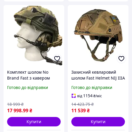
Комплект шолом No
Захисний кевларовий
Brand Fast з кавером
шолом Fast Helmet NIJ IIIA
навушниками Earmor
(Койот) + Кавер
Готово до відправки
Готово до відправки
М32 кріпленням
(Мультикам) M
чебурашка противагом S
1154
від
₴
/міс
Оливковий (1938392837)
18 999
₴
14 423
.75
₴
D9-2026
17 998
.99
₴
11 539
₴
Купити
Купити