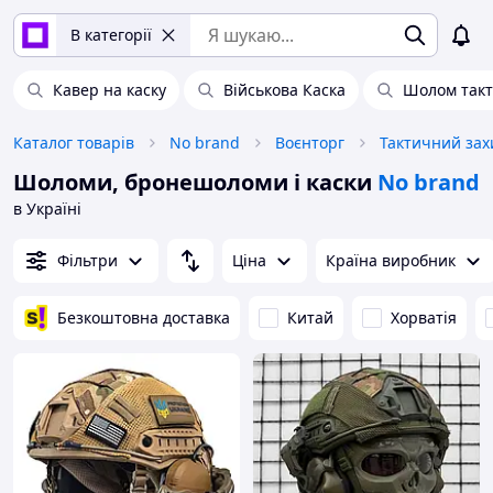
В категорії
Кавер на каску
Військова Каска
Шолом так
Каталог товарів
No brand
Воєнторг
Тактичний зах
Шоломи, бронешоломи і каски
No brand
в Україні
Фільтри
Ціна
Країна виробник
Безкоштовна доставка
Китай
Хорватія