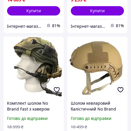
Купити
Купити
81%
81%
Інтернет-магазин Already Better
Інтернет-магазин Already Better
Комплект шолом No
Шолом кевларовий
Brand Fast з кавером
балістичний No Brand
навушниками Earmor
універсальний Койот D9-
Готово до відправки
Готово до відправки
М32 кріпленням
2026
чебурашка противагом S
18 999
₴
10 499
₴