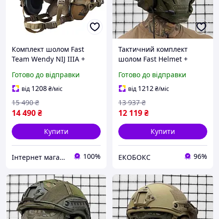
Комплект шолом Fast
Тактичний комплект
Team Wendy NIJ IIIA +
шолом Fast Helmet +
навушники Walkers Razor
кавер + активні
Готово до відправки
Готово до відправки
+ кріплення Чебурашки +
навушники М32 +
кавер (Мультикам) S
кріплення на шолом
1208
1212
від
₴
/міс
від
₴
/міс
EKOBOX
15 490
₴
13 937
₴
14 490
₴
12 119
₴
Купити
Купити
100%
96%
Інтернет магазин ВСІМ ОПТ
ЕКОБОКС