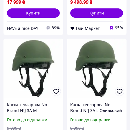
Оливковий (1938392837)
17 999
₴
9 498
.99
₴
Купити
Купити
89%
95%
HAVE a nice DAY
❤️ Твій Маркет
Каска кевларова No
Каска кевларова No
Brand NIJ 3A М
Brand NIJ 3A L Оливковий
Оливковий D9-2026
D9-2026
Готово до відправки
Готово до відправки
9 999
₴
9 999
₴