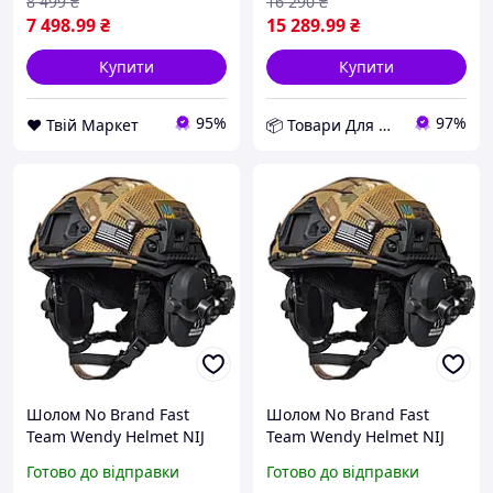
(2444898750) D12-2026
8 499
₴
16 290
₴
7 498
.99
₴
15 289
.99
₴
Купити
Купити
95%
97%
❤️ Твій Маркет
📦 Товари Для Дому
Шолом No Brand Fast
Шолом No Brand Fast
Team Wendy Helmet NIJ
Team Wendy Helmet NIJ
IIIA Walkers Razor Slim M
IIIA Walkers Razor Slim L
Готово до відправки
Готово до відправки
Мультиком-чорний
Мультиком-чорний