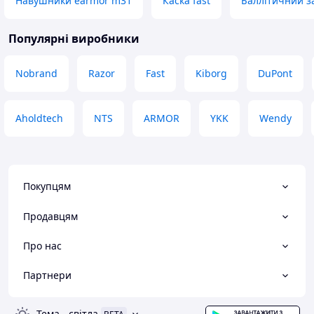
Навушники earmor m31
Каска fast
Баллітичний з
Популярні виробники
Nobrand
Razor
Fast
Kiborg
DuPont
Aholdtech
NTS
ARMOR
YKK
Wendy
Покупцям
Продавцям
Про нас
Партнери
Тема
-
світла