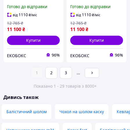
(Койот) + Кавер
(Койот) + Кавер
Готово до відправки
Готово до відправки
(Мультикам) L EKOBOX
(Мультикам) XL EKOBOX
1110
1110
від
₴
/міс
від
₴
/міс
12 765
₴
12 765
₴
11 100
₴
11 100
₴
Купити
Купити
96%
96%
ЕКОБОКС
ЕКОБОКС
1
2
3
...
Показано 1 - 29 товарів з 8000+
Дивись також
Балістичний шолом
Чохол на шолом каску
Кевла