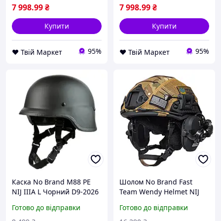
7 998
.99
₴
7 998
.99
₴
Купити
Купити
95%
95%
❤️ Твій Маркет
❤️ Твій Маркет
Каска No Brand M88 PE
Шолом No Brand Fast
NIJ IIIA L Чорний D9-2026
Team Wendy Helmet NIJ
IIIA Walkers Razor Slim S
Готово до відправки
Готово до відправки
Мультикам-чорний