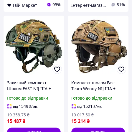
95%
81%
❤️ Твій Маркет
Інтернет-магазин Already Better
Захисний комплект
Комплект шолом Fast
Шолом FAST NIJ IIIA +
Team Wendy NIJ IIIA +
навушники Walkers Razor
навушники Walkers Razor
Готово до відправки
Готово до відправки
Slim з чебурашкою +
+ кріплення Чебурашки +
ліхтарик + кавер (розмір
кавер (Мультикам) M
1549
1521
від
₴
/міс
від
₴
/міс
M)
19 358
.75
₴
19 017
.50
₴
15 487
₴
15 214
₴