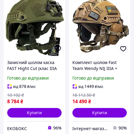
Захисний шолом каска
Комплект шолом Fast
FAST Hight Cut (клас IIIA
Team Wendy NIJ IIIA +
NIJ) розмір L Оливковий
навушники Walkers Razor
Готово до відправки
Готово до відправки
EKOBOX
+ кріплення Чебурашки +
кавер (Мультикам) S
878
1449
від
₴
/міс
від
₴
/міс
10 102
₴
18 112
.50
₴
8 784
₴
14 490
₴
Купити
Купити
96%
90%
ЕКОБОКС
Інтернет-магазин Look 100 Clothes