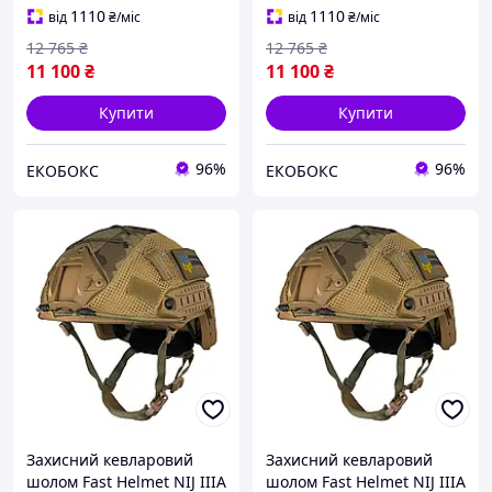
1110
1110
від
₴
/міс
від
₴
/міс
12 765
₴
12 765
₴
11 100
₴
11 100
₴
Купити
Купити
96%
96%
ЕКОБОКС
ЕКОБОКС
Захисний кевларовий
Захисний кевларовий
шолом Fast Helmet NIJ IIIA
шолом Fast Helmet NIJ IIIA