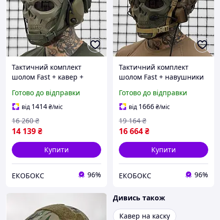
Тактичний комплект
Тактичний комплект
шолом Fast + кавер +
шолом Fast + навушники
навушники S6 EKOBOX
М32 + кріплення під
Готово до відправки
Готово до відправки
шолом (Койот) EKOBOX
1414
1666
від
₴
/міс
від
₴
/міс
16 260
₴
19 164
₴
14 139
₴
16 664
₴
Купити
Купити
96%
96%
ЕКОБОКС
ЕКОБОКС
Дивись також
Кавер на каску