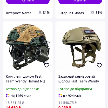
Купити
Купити
81%
81%
Інтернет-магазин Already Better
Інтернет-магазин Already Better
Комплект шолом Fast
Захисний кевларовий
Team Wendy Helmet NIJ
шолом Fast Team Wendy
IIIA + навушники Earmor
Aholdtech F-S02 IIIA
Готово до відправки
Готово до відправки
M32H MOD3 + кавер
Койот, M
(Оливковий) розмір M
1469
924
від
₴
/міс
від
₴
/міс
18 361
.25
₴
11 548
.75
₴
14 689
₴
9 239
₴