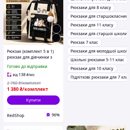
Рюкзаки для 8 класу
Рюкзаки для старшокласникі
Рюкзаки для 11 класу
Рюкзаки для старшої школи
Рюкзак 7 клас
Рюкзаки для молодшої школ
Рюкзак (комплект 5 в 1)
рюкзак для дівчинки з
Шкільні рюкзаки 5-11 клас
пеналом і клатчем B&B
Готово до відправки
Рюкзаки для 10 класу
шкільні рюкзаки для
середньої школи рюкзак
138
від
₴
/міс
Підліткові рюкзаки для 7 клас
на кожен день
2 760
₴/комплект
1 380
₴/комплект
Купити
96%
RedShop