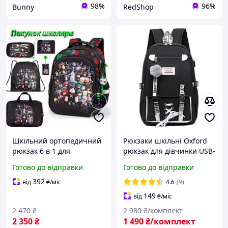
98%
96%
Bunny
RedShop
Шкільний ортопедичний
Рюкзаки шкільні Oxford
рюкзак 6 в 1 для
рюкзак для дівчинки USB-
хлопчика School Standard
порт шкільні рюкзаки для
Готово до відправки
Готово до відправки
38х30х18 см Роблокс для
середньої школи код 000
молодших класів (SET 150-
рюкзак для підлітка
392
від
₴
/міс
4.6
(9)
42)
149
від
₴
/міс
2 470
₴
2 980
₴/комплект
2 350
₴
1 490
₴/комплект