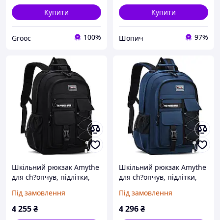
Купити
Купити
100%
97%
Grooc
Шопич
Шкільний рюкзак Amythe
Шкільний рюкзак Amythe
для ch?опчув, підлітки,
для ch?опчув, підлітки,
ду?y шкільний рюкзак для
ду?y шкільний рюкзак для
Під замовлення
Під замовлення
середньої школи, школи?
середньої школи, школи?
а?редня,
а?редня,
4 255
₴
4 296
₴
водонепроникний для
водонепроникний для