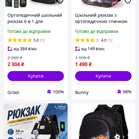
Ортопедичний шкільний
Шкільний рюкзак з
рюкзак 6 в 1 для
ортопедичною спинкою
хлопчика School Standard
для дівчинки School
Готово до відправки
Готово до відправки
38х30х18 см Майнкрафт
Standard 38х30х18 см з
для молодших класів (170-
Котиком в 1 клас (150-27)
5.0
(1)
4.0
(1)
56)
384
149
від
₴
/міс
від
₴
/міс
2 560
₴
1 590
₴
2 304
₴
1 490
₴
Купити
Купити
100%
98%
Grooc
Bunny