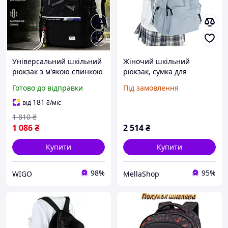
Універсальний шкільний
Жіночий шкільний
рюкзак з м'якою спинкою
рюкзак, сумка для
| Міський підлітковий
середньої школи для
Готово до відправки
Під замовлення
портфель для школи
підлітків, повсякденний
рюкзак, легкий
181
від
₴
/міс
водонепроникний рюкзак
1 810
₴
для ноутбука,
1 086
₴
2 514
₴
Купити
Купити
98%
95%
WIGO
MellaShop