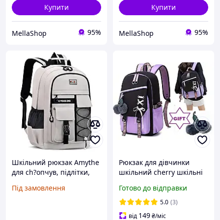
Купити
Купити
95%
95%
MellaShop
MellaShop
Шкільний рюкзак Amythe
Рюкзак для дівчинки
для ch?опчув, підлітки,
шкільний cherry шкільні
ду?y шкільний рюкзак для
рюкзаки для середньої
Під замовлення
Готово до відправки
середньої школи, школи?
школи 650г шкільні
а?редня,
рюкзаки місткі для
5.0
(3)
водонепроникний для
дівчинки 32л
149
від
₴
/міс