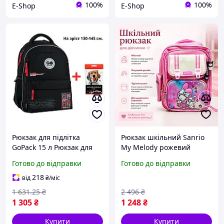
100%
100%
E-Shop
E-Shop
Рюкзак для підлітка
Рюкзак шкільний Sanrio
GoPack 15 л Рюкзак для
My Melody рожевий
середньої школи Рюкзак
32х41х15 см для дівчинки
Готово до відправки
Готово до відправки
для навчання Шкільний
в школу з анатомічними
рюкзак для хлопчика
лямками та бічними
218
від
₴
/міс
Практичний рюкзак
кишенями.
1 631
.25
₴
2 496
₴
1 305
₴
1 248
₴
Купити
Купити