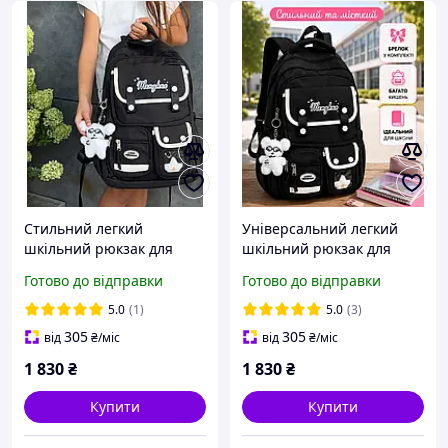
Стильний легкий
Універсальний легкий
шкільний рюкзак для
шкільний рюкзак для
дівчинки з м'якою
дівчинки з м'якою
Готово до відправки
Готово до відправки
спинкою, Універсальний
спинкою, Стильний
міський портфель для
міський портфель для
5.0
(1)
5.0
(3)
школи
школи
305
305
від
₴
/міс
від
₴
/міс
1 830
₴
1 830
₴
Купити
Купити