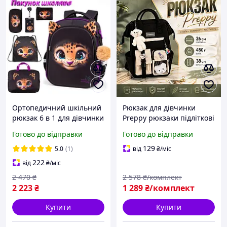
Ортопедичний шкільний
Рюкзак для дівчинки
рюкзак 6 в 1 для дівчинки
Preppy рюкзаки підліткові
School Standard 38х30х18
висотою 38 см шкільні
Готово до відправки
Готово до відправки
см з Тигром для
рюкзаки для середньої
молодших класів (SET 150-
школи 450 г рюкзак на
129
5.0
(1)
від
₴
/міс
49)
кожен день
222
від
₴
/міс
2 470
₴
2 578
₴/комплект
2 223
₴
1 289
₴/комплект
Купити
Купити