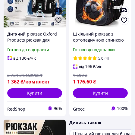
Дитячий рюкзак Oxford
Шкільний рюкзак з
Products рюкзак для
ортопедичною спинкою
дівчинки на 7 кишень
для хлопчика з М'ячем
Готово до відправки
Готово до відправки
шкільні рюкзаки для
School Standard 38х30х18
середньої школи 650 г
см для першокласника
136
від
₴
/міс
5.0
(4)
якісний рюкзак
(150-18)
196
від
₴
/міс
2 724
₴/комплект
1 590
₴
1 362
₴/комплект
1 176
.60
₴
Купити
Купити
96%
100%
RedShop
Grooc
Дивись також
Шкільний рюкзак для 6 класу