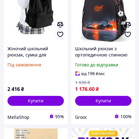
Жіночий шкільний
Шкільний рюкзак з
рюкзак, сумка для
ортопедичною спинкою
середньої школи для
для хлопчика з Машиною
Під замовлення
Готово до відправки
підлітків, повсякденний
School Standard 38х30х18
рюкзак, легкий
см для першокласника
196
від
₴
/міс
водонепроникний рюкзак
(150-35)
1 590
₴
для ноутбука,
2 416
₴
1 176
.60
₴
Купити
Купити
95%
100%
MellaShop
Grooc