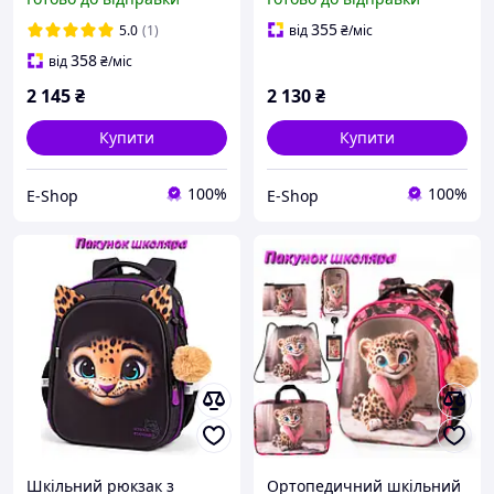
спинкою, Стильний
портфель для школи
міський портфель для
355
5.0
(1)
від
₴
/міс
школи
358
від
₴
/міс
2 145
₴
2 130
₴
Купити
Купити
100%
100%
E-Shop
E-Shop
Шкільний рюкзак з
Ортопедичний шкільний