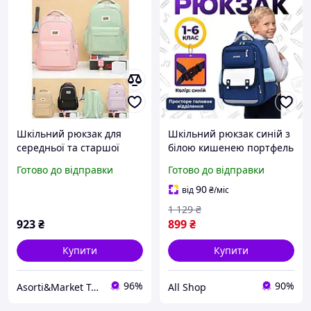
Шкільний рюкзак для
Шкільний рюкзак синій з
середньої та старшої
білою кишенею портфель
школи в асортименті.
ранець для школи
Готово до відправки
Готово до відправки
45х31х15 см. Шкільні
хлопчиків дівчаток учнів
рюкзаки та портфелі.
початкових середніх
90
від
₴
/міс
класів школу дитини
1 129
₴
923
₴
899
₴
Купити
Купити
96%
90%
Asorti&Market Товари для дома-родини
All Shop