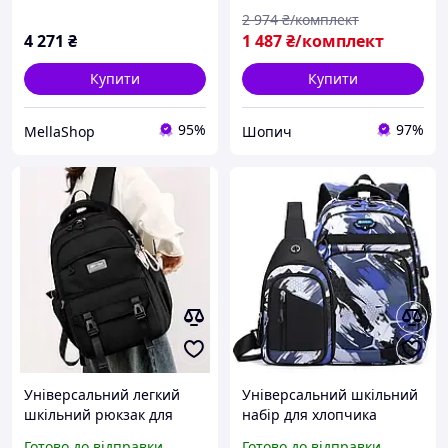
2 974
₴/комплект
4 271
₴
1 487
₴/комплект
Купити
Купити
95%
97%
MellaShop
Шопич
Універсальний легкий
Універсальний шкільний
шкільний рюкзак для
набір для хлопчика
дівчинки з м'якою
рюкзак + сумка, Стильний
Готово до відправки
Готово до відправки