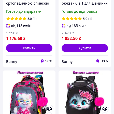
ортопедичною спинкою
рюкзак 6 в 1 для дівчинки
для дівчинки School
School Standard 38х30х18
Готово до відправки
Готово до відправки
Standard 38х30х18 см з
см з Тигром в 1 клас (SET
Тигром для молодших
150-46)
5.0
(1)
5.0
(1)
класів (150-49)
118
185
від
₴
/міс
від
₴
/міс
1 590
₴
2 470
₴
1 176
.60
₴
1 852
.50
₴
Купити
Купити
98%
98%
Bunny
Bunny