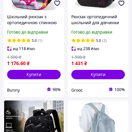
Шкільний рюкзак з
Рюкзак ортопедичний
ортопедичною спинкою
шкільний для дівчинки
для дівчинки School
School Standard 38х30х18
Готово до відправки
Готово до відправки
Standard 38х30х18 см з
см для з Котом
Котиком в 1 клас (150-31)
першокласниць (150-50)
5.0
(1)
5.0
(2)
118
238
від
₴
/міс
від
₴
/міс
1 590
₴
1 590
₴
1 176
.60
₴
1 431
₴
Купити
Купити
98%
100%
Bunny
Grooc