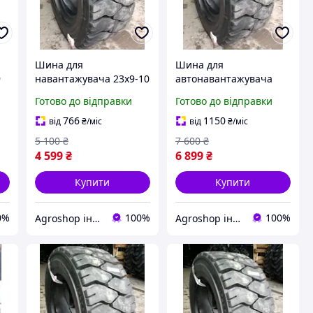
Шина для
Шина для
9
навантажувача 23x9-10
автонавантажувача
PLT-328 20 сл Armour
250-15 (250/70-15) PLT-
Готово до відправки
Готово до відправки
328 16 сл Armour
766
1150
від
₴
/міс
від
₴
/міс
5 100
₴
7 600
₴
4 599
₴
6 899
₴
Купити
Купити
0%
100%
100%
Agroshop інтернет магазин шин
Agroshop інтернет магазин шин