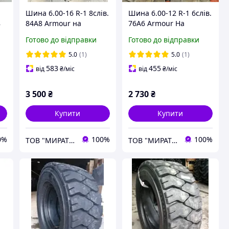
Шина 6.00-16 R-1 8слів.
Шина 6.00-12 R-1 6слів.
8
84A8 Armour на
76A6 Armour На
Китайські мініктор
Китайський Міні-
Готово до відправки
Готово до відправки
Трактор
5.0
(1)
5.0
(1)
583
455
від
₴
/міс
від
₴
/міс
3 500
₴
2 730
₴
Купити
Купити
0%
100%
100%
ТОВ "МИРАТОРГ-ГРУП"
ТОВ "МИРАТОРГ-ГРУП"