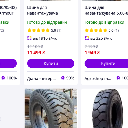
30/95-32)
Шина для
Шина для
 Armour
навантажувача
навантажувача 5.00-
, Т-16,
BOBCAT 12-16.5 HD-
L-6 ARMOUR
равки
Готово до відправки
Готово до відправки
MAXX - Armour
(2)
5.0
(1)
5.0
(1)
1916
325
від
₴
/міс
від
₴
/міс
12 100
₴
2 199
₴
11 499
₴
1 949
₴
и
Купити
Купити
100%
99%
10
Діана - інтернет магазин шин для с/г техніки та мототранспорту
Agroshop інтернет магазин шин