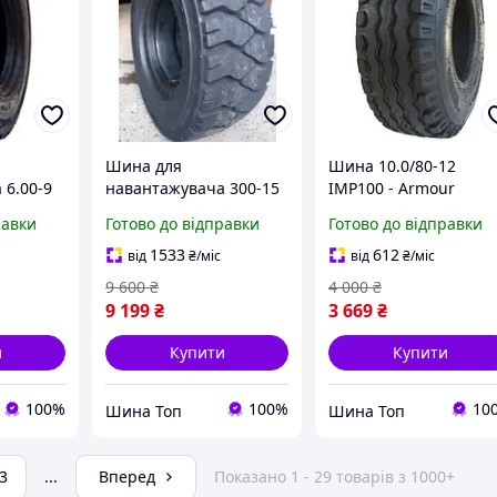
Шина для
Шина 10.0/80-12
 6.00-9
навантажувача 300-15
IMP100 - Armour
ur
(300/70-15) PLT-328 20
равки
Готово до відправки
Готово до відправки
сл - Armour
1533
612
від
₴
/міс
від
₴
/міс
9 600
₴
4 000
₴
9 199
₴
3 669
₴
и
Купити
Купити
100%
100%
10
Шина Топ
Шина Топ
3
...
Вперед
Показано 1 - 29 товарів з 1000+