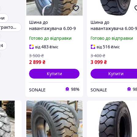
ни
Шина до
Шина до
Шини для мінітракторів
навантажувача 6.00-9
навантажувача 6.00-
L-6 - Armour
SD2000 - Armour
Готово до відправки
Готово до відправки
24
483
516
від
₴
/міс
від
₴
/міс
3 500
₴
3 400
₴
2 899
₴
3 099
₴
Купити
Купити
98%
9
SONALE
SONALE