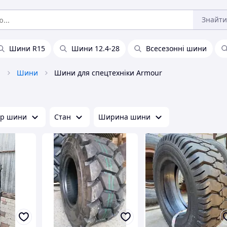
Знайти
Шини R15
Шини 12.4-28
Всесезонні шини
и
Шини
Шини для спецтехніки Armour
тр шини
Стан
Ширина шини