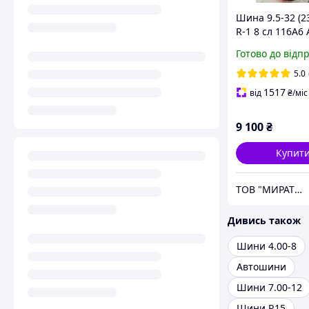
Шина 9.5-32 (2
R-1 8 сл 116A6
На Трактор Т-25
Готово до відп
Сіялка СЗ-3.6
5.0
1517
від
₴
/міс
9 100
₴
Купит
ТОВ "МИРАТОРГ-ГРУП"
Дивись також
Шини 4.00-8
Автошини
Шини 7.00-12
Шини R15