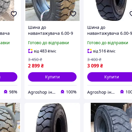
Шина до
Шина до
увача
навантажувача 6.00-9
навантажувача 6.00-
15) PLT-
L-6 - Armour
SD2000 - Armour
равки
Готово до відправки
Готово до відправки
ur
483
516
від
₴
/міс
від
₴
/міс
3 450
₴
3 400
₴
2 899
₴
3 099
₴
и
Купити
Купити
98%
100%
10
Agroshop інтернет магазин шин
Agroshop інтернет магазин шин