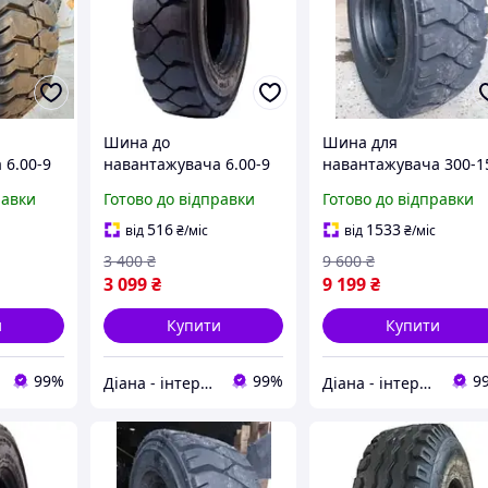
Шина до
Шина для
 6.00-9
навантажувача 6.00-9
навантажувача 300-1
SD2000 - Armour
(300/70-15) PLT-328 20
равки
Готово до відправки
Готово до відправки
сл - Armour
516
1533
від
₴
/міс
від
₴
/міс
3 400
₴
9 600
₴
3 099
₴
9 199
₴
и
Купити
Купити
99%
99%
9
Діана - інтернет магазин шин для с/г техніки та мототранспорту
Діана - інтернет магазин шин для с/г техніки та мототранспорту