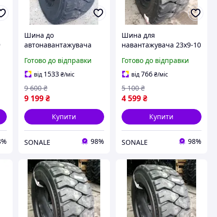
Шина до
Шина для
9
автонавантажувача
навантажувача 23x9-10
300-15 (300/70-15) PLT-
PLT-328 20 сл Armour
Готово до відправки
Готово до відправки
328 20 сл - Armour
1533
766
від
₴
/міс
від
₴
/міс
9 600
₴
5 100
₴
9 199
₴
4 599
₴
Купити
Купити
8%
98%
98%
SONALE
SONALE