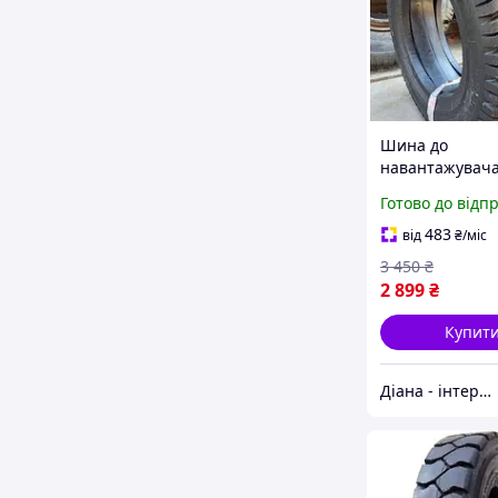
Шина до
навантажувача
L-6 - Armour
Готово до відп
483
від
₴
/міс
3 450
₴
2 899
₴
Купит
Діана - інтернет магазин шин для с/г техніки та мототранспорту