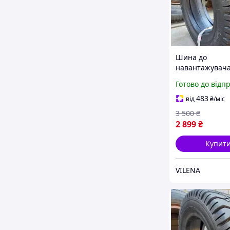
Шина до
навантажувача
L-6 - Armour
Готово до відп
483
від
₴
/міс
3 500
₴
2 899
₴
Купит
VILENA