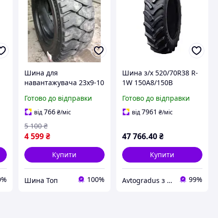
Шина для
Шина з/х 520/70R38 R-
навантажувача 23x9-10
1W 150A8/150B
PLT-328 20 сл Armour
Tubeless (Armour)
Готово до відправки
Готово до відправки
766
7961
від
₴
/міс
від
₴
/міс
5 100
₴
4 599
₴
47 766
.40
₴
Купити
Купити
0%
100%
99%
Шина Топ
Avtogradus з ПДВ