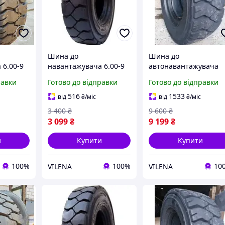
Шина до
Шина до
 6.00-9
навантажувача 6.00-9
автонавантажувача
SD2000 - Armour
300-15 (300/70-15) PLT
равки
Готово до відправки
Готово до відправки
328 20 сл - Armour
516
1533
від
₴
/міс
від
₴
/міс
3 400
₴
9 600
₴
3 099
₴
9 199
₴
и
Купити
Купити
100%
100%
10
VILENA
VILENA