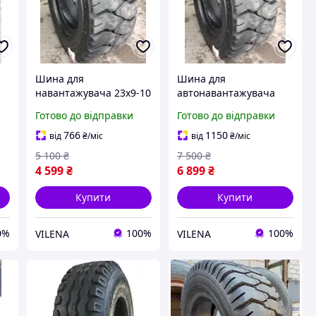
Шина для
Шина для
навантажувача 23x9-10
автонавантажувача
-
PLT-328 20 сл Armour
250-15 (250/70-15) PLT-
Готово до відправки
Готово до відправки
328 16 сл Armour
766
1150
від
₴
/міс
від
₴
/міс
5 100
₴
7 500
₴
4 599
₴
6 899
₴
Купити
Купити
0%
100%
100%
VILENA
VILENA