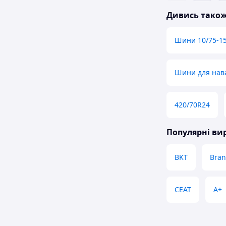
Дивись тако
Шини 10/75-15
Шини для нав
420/70R24
Популярні в
BKT
Bra
CEAT
A+