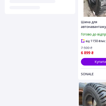
Шина для
автонавантаж
250-15 (250/70-
Готово до відп
328 16 сл Armo
1150
від
₴
/міс
7 500
₴
6 899
₴
Купит
SONALE