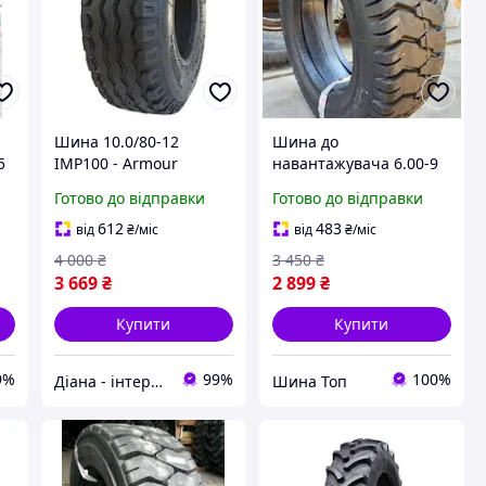
Шина 10.0/80-12
Шина до
5
IMP100 - Armour
навантажувача 6.00-9
L-6 - Armour
Готово до відправки
Готово до відправки
612
483
від
₴
/міс
від
₴
/міс
4 000
₴
3 450
₴
3 669
₴
2 899
₴
Купити
Купити
9%
99%
100%
Діана - інтернет магазин шин для с/г техніки та мототранспорту
Шина Топ