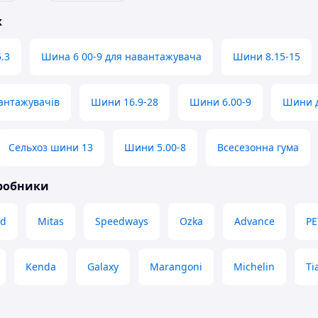
ж
.3
Шина 6 00-9 для навантажувача
Шини 8.15-15
антажувачів
Шини 16.9-28
Шини 6.00-9
Шини д
Сельхоз шини 13
Шини 5.00-8
Всесезонна гума
иробники
nd
Mitas
Speedways
Ozka
Advance
PE
Kenda
Galaxy
Marangoni
Michelin
Ti