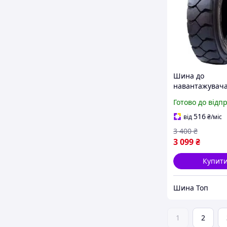
Шина до
навантажувача
SD2000 - Armo
Готово до відп
516
від
₴
/міс
3 400
₴
3 099
₴
Купит
Шина Топ
1
2