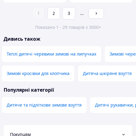
1
2
3
...
Показано 1 - 29 товарів з 3000+
Дивись також
Теплі дитячі черевики зимові на липучках
Зимові чере
Зимові кросівки для хлопчика
Дитяча шкіряне взуття
Популярні категорії
Дитяче та підліткове зимове взуття
Дитячі рукавички, 
Покупцям