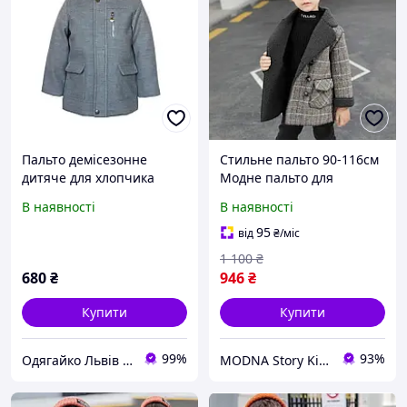
Пальто демісезонне
Стильне пальто 90-116см
дитяче для хлопчика
Модне пальто для
кашемір Чико
хлопчика Дитяче пальто
В наявності
В наявності
92,98,104,110 см сіре
95
від
₴
/міс
1 100
₴
680
₴
946
₴
Купити
Купити
99%
93%
Одягайко Львів інтернет-магазин
MODNA Story Kids. Інтернет-магазин модного дитячого та підліткового одягу та взуття