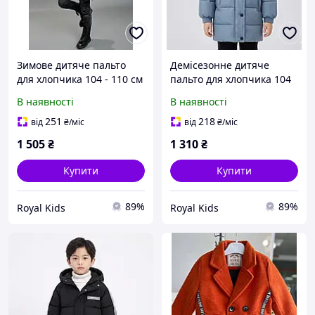
Зимове дитяче пальто
Демісезонне дитяче
для хлопчика 104 - 110 см
пальто для хлопчика 104
чорний
см блакитний
В наявності
В наявності
251
218
від
₴
/міс
від
₴
/міс
1 505
₴
1 310
₴
Купити
Купити
89%
89%
Royal Kids
Royal Kids