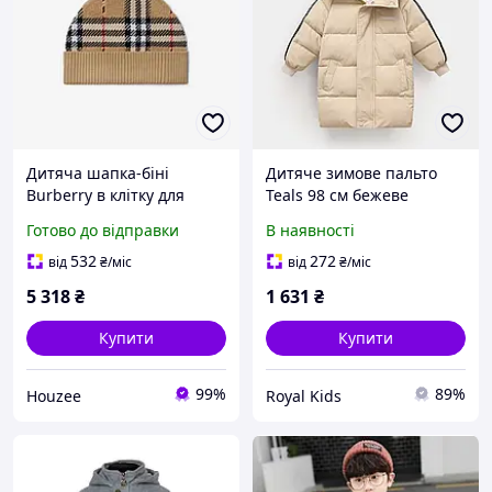
Дитяча шапка-біні
Дитяче зимове пальто
Burberry в клітку для
Teals 98 см бежеве
хлопчиків та дівчаток 8-
Готово до відправки
В наявності
12 років із вовняної
тканини для холодної
532
272
від
₴
/міс
від
₴
/міс
погоди
5 318
₴
1 631
₴
Купити
Купити
99%
89%
Houzee
Royal Kids