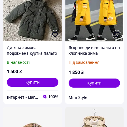
Дитяча зимова
Яскраве дитяче пальто на
подовжена куртка пальто
хлопчика зима
на хлопчика 110-128
В наявності
Під замовлення
1 500
₴
1 850
₴
Купити
Купити
100%
Інтернет - магазин дитячого одягу "Junior"
Mini Style