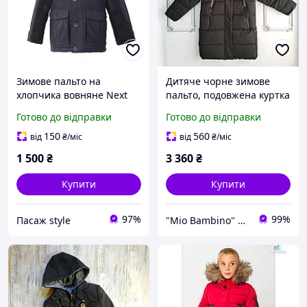
Зимове пальто на
Дитяче чорне зимове
хлопчика вовняне Next
пальто, подовжена куртка
110 зріст
пуховик для хлопчика
Готово до відправки
Готово до відправки
підлітка
150
560
від
₴
/міс
від
₴
/міс
1 500
₴
3 360
₴
Купити
Купити
97%
99%
Пасаж style
"Mio Bambino" крамничка брендового дитячого одягу