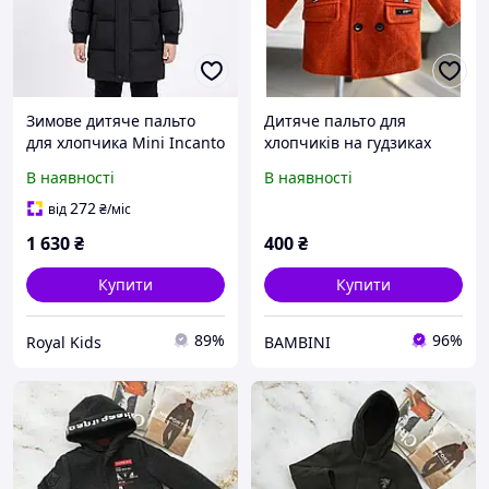
Зимове дитяче пальто
Дитяче пальто для
для хлопчика Mini Incanto
хлопчиків на гудзиках
104 см чорний
Цегляне 17155, Цегляний,
В наявності
В наявності
Для хлопчиків, Весна
Осінь, 80
272
від
₴
/міс
1 630
₴
400
₴
Купити
Купити
89%
96%
Royal Kids
BAMBINI