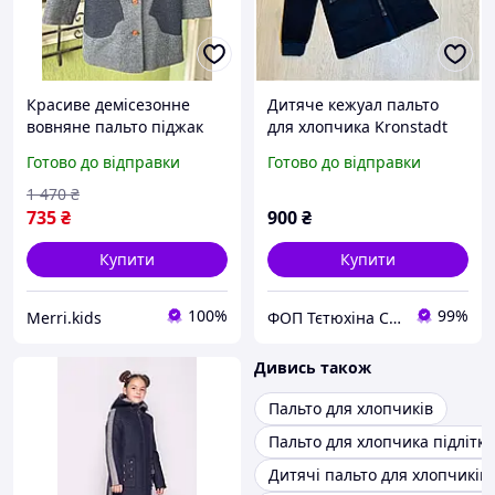
Красиве демісезонне
Дитяче кежуал пальто
вовняне пальто піджак
для хлопчика Kronstadt
для дівчинки дитяче
9/10 років (140 см) темно-
Готово до відправки
Готово до відправки
пряме осіннє пальтице на
сине
ґудзиках 5-7 років
1 470
₴
735
₴
900
₴
Купити
Купити
100%
99%
Merri.kids
ФОП Тєтюхіна Сніжана Сергіївна
Дивись також
Пальто для хлопчиків
Пальто для хлопчика підлітка
Дитячі пальто для хлопчиків