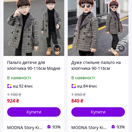
Пальто дитяче для
Дуже стильне пальто на
хлопчика 90-116см Модне
хлопчика 90-116см
пальто хлопчикам Пальто
Дитяче пальто для
В наявності
В наявності
стильне
хлопчика Круте пальто
для дітей
92
84
від
₴
/міс
від
₴
/міс
1 100
₴
1 050
₴
924
₴
840
₴
Купити
Купити
93%
93%
MODNA Story Kids. Інтернет-магазин модного дитячого та підліткового одягу та взуття
MODNA Story Kids. Інтернет-магазин модного дитячого та підліткового одягу та взуття