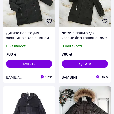
Дитяче пальто для
Дитяче пальто для
хлопчиків з капюшоном
хлопчиків з капюшоном з
Темно-Сірий 1730, Темно-
емблемою Хакі 1713, Хакі,
В наявності
В наявності
Сірий, Для хлопчиків,
Для хлопчиків, Весна
Весна Осінь, 116
Осінь, 116
700
₴
700
₴
Купити
Купити
96%
96%
BAMBINI
BAMBINI