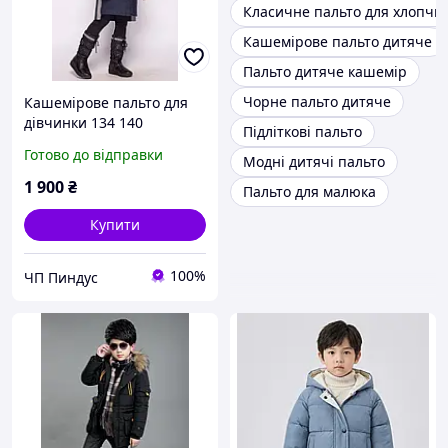
Класичне пальто для хлопчи
Кашемірове пальто дитяче
Пальто дитяче кашемір
Чорне пальто дитяче
Кашемірове пальто для
дівчинки 134 140
Підліткові пальто
утеплене Дитяче вовняне
Готово до відправки
Модні дитячі пальто
пальто
1 900
₴
Пальто для малюка
Купити
100%
ЧП Пиндус