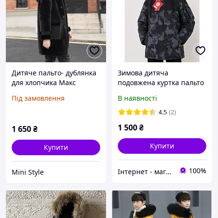
Дитяче пальто- дублянка
Зимова дитяча
для хлопчика Макс
подовжена куртка пальто
на хлопчика 128-146
Під замовлення
В наявності
4.5
(2)
1 500
₴
1 650
₴
Купити
Купити
100%
Інтернет - магазин дитячого одягу "Junior"
Mini Style