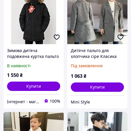
Зимова дитяча
Дитяче пальто для
подовжена куртка пальто
хлопчика сіре Класика
для хлопчика 128-140
В наявності
Під замовлення
1 550
₴
1 063
₴
Купити
Купити
100%
Інтернет - магазин дитячого одягу "Junior"
Mini Style