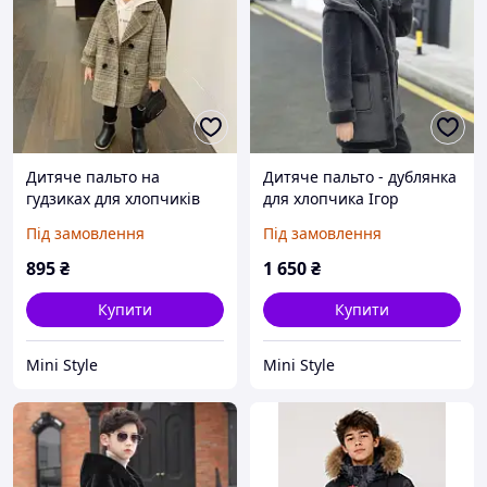
Дитяче пальто на
Дитяче пальто - дублянка
гудзиках для хлопчиків
для хлопчика Ігор
Під замовлення
Під замовлення
895
₴
1 650
₴
Купити
Купити
Mini Style
Mini Style