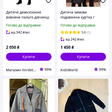
Дитяче демісезонне
Дитяча зимова
вовняне пальто дівчинці
подовжена куртка /
Lukas жовте розміри 134-
пальто пуховик для
Готово до відправки
Готово до відправки
146
хлопчика Pleses, колір
темно-синій, розміри 158-
342
від
₴
/міс
5.0
(1)
170
242
від
₴
/міс
2 050
₴
1 450
₴
Купити
Купити
99%
99%
Магазин mirdetstva.com.ua Одяг та взуття для дітей та підлітків
KidsWorld