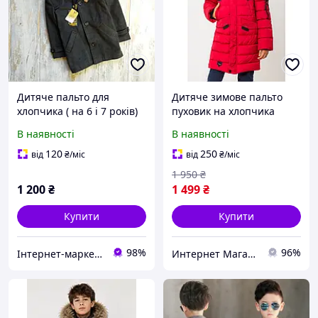
Дитяче пальто для
Дитяче зимове пальто
хлопчика ( на 6 і 7 років)
пуховик на хлопчика
Туреччина
Гриша Розмір 128
В наявності
В наявності
Червоний
120
250
від
₴
/міс
від
₴
/міс
1 950
₴
1 200
₴
1 499
₴
Купити
Купити
98%
96%
Інтернет-маркет "Прикраса"
Интернет Магазин Олеся