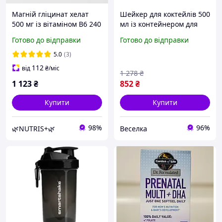
Магній гліцинат хелат
Шейкер для коктейлів 500
500 мг із вітаміном В6 240
мл із контейнером для
капсул Envie Lab
вітамінів і перекусів
Готово до відправки
Готово до відправки
чорний для фітнесу
FLAME
5.0
(3)
112
від
₴
/міс
1 278
₴
1 123
₴
852
₴
Купити
Купити
98%
96%
🌿NUTRIS+🌿
Веселка