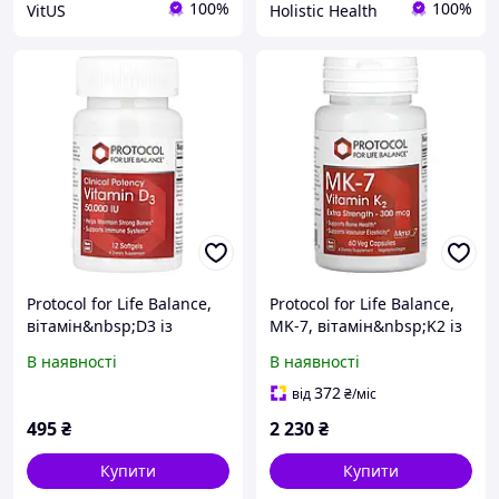
100%
100%
VitUS
Holistic Health
Protocol for Life Balance,
Protocol for Life Balance,
вітамін&nbsp;D3 із
MK-7, вітамін&nbsp;K2 із
клінічною ефективністю,
посиленою дією,
В наявності
В наявності
50&nbsp;000&nbsp;МО,
300&nbsp;мкг,
12&nbsp;капсул
60&nbsp;веганських
372
від
₴
/міс
капсул
495
₴
2 230
₴
Купити
Купити