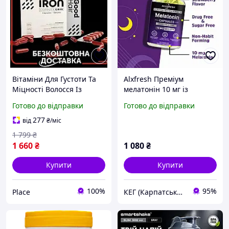
Вітаміни Для Густоти Та
Alxfresh Преміум
Міцності Волосся Із
мелатонін 10 мг із
Залізом Та Кератином
вітамінами |
Готово до відправки
Готово до відправки
Good Hair (30 Капс) ||
Безглютеновий для
Choice
веганів | Харчова
277
від
₴
/міс
добавка 120 капсул
1 799
₴
1 660
₴
1 080
₴
Купити
Купити
100%
95%
Place
КЕГ (Карпатська Енергетична Група)