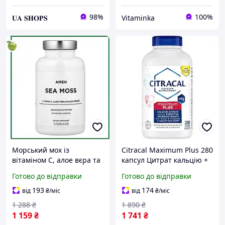
98%
100%
𝐔𝐀 𝐒𝐇𝐎𝐏𝐒
Vitaminka
Морський мох із
Citracal Maximum Plus 280
вітаміном С, алое вєра та
капсул Цитрат кальцію +
чорним перцем, 90
D3 цитракал засіб з
Готово до відправки
Готово до відправки
рослинних капсул,
кальцієм цитратом +
Codeage, США (термін
вітаміном D3 для кісток.
193
174
від
₴
/міс
від
₴
/міс
12/26)
1 288
₴
1 890
₴
1 159
₴
1 741
₴