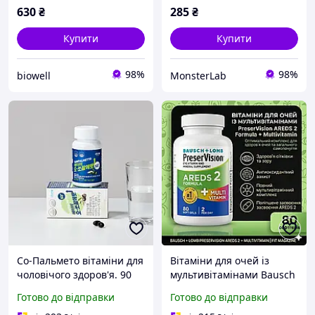
with Rose Hips 100
630
₴
285
₴
Купити
Купити
98%
98%
biowell
MonsterLab
Со-Пальмето вітаміни для
Вітаміни для очей із
чоловічого здоров'я. 90
мультивітамінами Bausch
капсул. Atomy Saw
Lomb PreserVision AREDS
Готово до відправки
Готово до відправки
palmetto. Корея.
2 Formula + Multivitamin