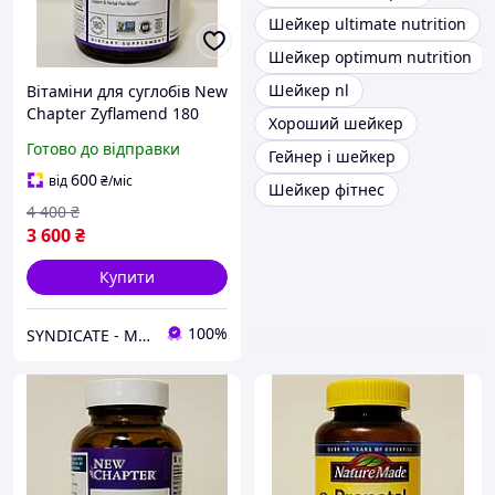
Шейкер ultimate nutrition
Шейкер optimum nutrition
Шейкер nl
Вітаміни для суглобів New
Chapter Zyflamend 180
Хороший шейкер
капсул із куркумою для
Готово до відправки
Гейнер і шейкер
гнучкості та зняття
запалення SYN-490
600
від
₴
/міс
Шейкер фітнес
SYNDICATE
4 400
₴
3 600
₴
Купити
100%
SYNDICATE - Магазин спортивного харчування