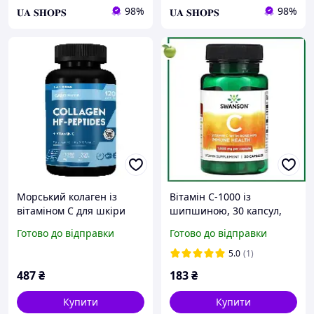
98%
98%
𝐔𝐀 𝐒𝐇𝐎𝐏𝐒
𝐔𝐀 𝐒𝐇𝐎𝐏𝐒
Морський колаген із
Вітамін С-1000 із
вітаміном С для шкіри
шипшиною, 30 капсул,
волосся та нігтів Канада
Swanson, США
Готово до відправки
Готово до відправки
Garo Nutrition
5.0
(1)
487
₴
183
₴
Купити
Купити