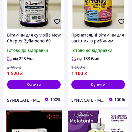
Вітаміни для суглобів New
Пренатальні вітаміни для
Chapter Zyflamend 60
вагітних із риб'ячим
капсул із куркумою для
жиром Nature Made
Готово до відправки
Готово до відправки
гнучкості та зняття
Prenatal Multi + DHA 90
запалення SYN-494
капсул SYN-586
253
183
від
₴
/міс
від
₴
/міс
SYNDICATE
SYNDICATE
2 400
₴
1 500
₴
1 520
₴
1 100
₴
Купити
Купити
100%
100%
SYNDICATE - Магазин спортивного харчування
SYNDICATE - Магазин спортивного харчування