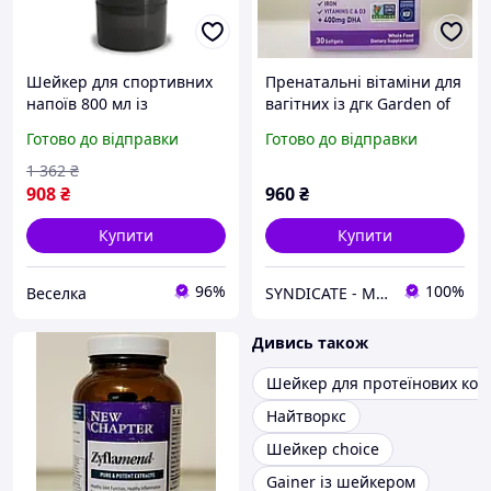
Шейкер для спортивних
Пренатальні вітаміни для
напоїв 800 мл із
вагітних із дгк Garden of
контейнером для
Life Dr. Formula Prenatal
Готово до відправки
Готово до відправки
вітамінів і перекусів для
Multi + DHA 30 капсул
фітнесу FLAME
SYN-364 SYNDICATE
1 362
₴
908
₴
960
₴
Купити
Купити
96%
100%
Веселка
SYNDICATE - Магазин спортивного харчування
Дивись також
Шейкер для протеїнових кок
Найтворкс
Шейкер choice
Gainer із шейкером