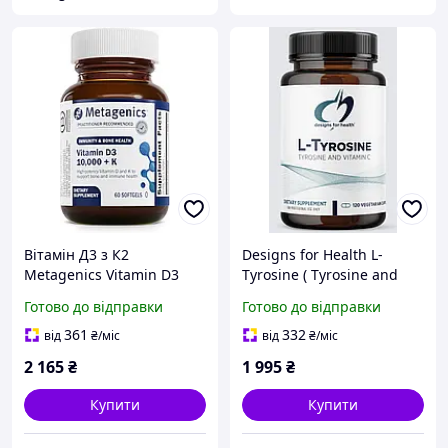
Вітамін Д3 з К2
Designs for Health L-
Metagenics Vitamin D3
Tyrosine ( Tyrosine and
10000 IU with K2, High
Vitamin C )/ Л- Тирозин
Готово до відправки
Готово до відправки
Potency Bioactive, 60
(тирозин и витамин С )
капсул
120 капсул
361
332
від
₴
/міс
від
₴
/міс
2 165
₴
1 995
₴
Купити
Купити