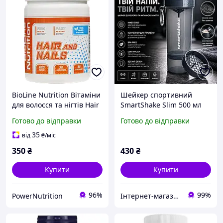
BioLine Nutrition Вітаміни
Шейкер спортивний
для волосся та нігтів Hair
SmartShake Slim 500 мл
and Nails 60 капсул
Gray Original з
Готово до відправки
Готово до відправки
Комплекс із Біотином,
контейнером для
Омега-3 та вітамінами
протеїну BPA Free
35
від
₴
/міс
групи B
350
₴
430
₴
Купити
Купити
96%
99%
PowerNutrition
Iнтернет-магазин "Sens"