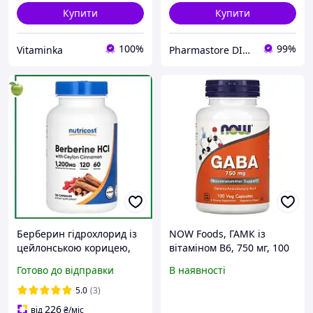
Купити
Купити
100%
99%
Vitaminka
Pharmastore DISCOUNT
Берберин гідрохлорид із
NOW Foods, ГАМК із
цейлонською корицею,
вітаміном B6, 750 мг, 100
1200 мг, 120 капсул (600
вегетаріанських капсул
Готово до відправки
В наявності
мг в 1 капсулі), Nutricost,
США
5.0
(3)
226
від
₴
/міс