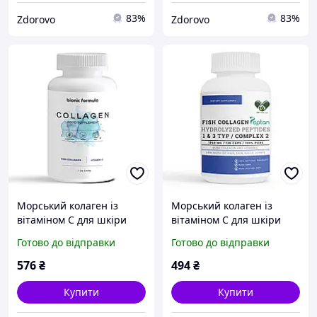
83%
83%
Zdorovo
Zdorovo
Морський колаген із
Морський колаген із
вітаміном С для шкіри
вітаміном С для шкіри
волосся та нігтів Америка
волосся та нігтів Франція
Готово до відправки
Готово до відправки
bionic formula
envie lab
576
₴
494
₴
Купити
Купити