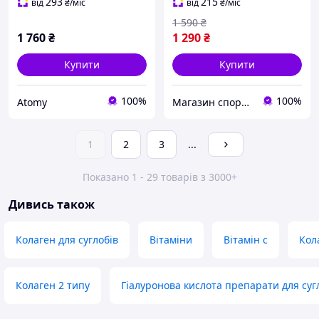
80 капсул FIT-540 Fit
293
215
від
₴
/міс
від
₴
/міс
Magazine
1 590
₴
1 760
₴
1 290
₴
Купити
Купити
100%
100%
Atomy
Магазин спортивного харчування - Fit Magazine
1
2
3
...
Показано 1 - 29 товарів з 3000+
Дивись також
Колаген для суглобів
Вітаміни
Вітамін c
Кол
Колаген 2 типу
Гіалуронова кислота препарати для суг