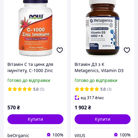
Вітамін С та цинк для
Вітамін Д3 з К
імунітету, C-1000 Zinc
Metagenics, Vitamin D3
Immune, Now Foods, 1000
5000 + K, 60 капсул
Готово до відправки
Готово до відправки
мг/15 мг, 90
вегетаріанських капсул
5.0
(5)
5.0
(3)
317
від
₴
/міс
570
₴
1 902
₴
Купити
Купити
100%
100%
beOrganic
VitUS