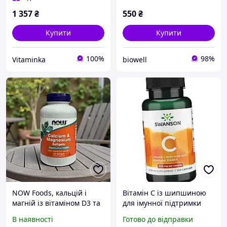
1 357
₴
550
₴
Купити
Купити
100%
98%
Vitaminka
biowell
NOW Foods, кальцій і
Вітамін С із шипшиною
магній із вітаміном D3 та
для імунної підтримки
цинком, 120 софтгелів
500 мг 100 капсул
В наявності
Готово до відправки
(капсул)
Swanson Vitamin C 500 mg