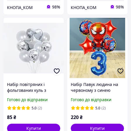
98%
98%
КНОПА_КОМ
КНОПА_КОМ
Набір повітряних і
Набір Павук людина на
фольгованих куль з
червоному з синею
конфетті Срібло. 10
цифрою 3, фотозона з
Готово до відправки
Готово до відправки
повітряних куль з
фігурою Спайдермен
5.0
(2)
5.0
(2)
85
₴
220
₴
Купити
Купити