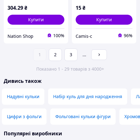
304
.29
₴
15
₴
Купити
Купити
100%
96%
Nation Shop
Camis-c
1
2
3
...
Показано 1 - 29 товарів з 4000+
Дивись також
Надувні кульки
Набір куль для дня народження
Л
Цифри з фольги
Фольговані кульки фігури
Хромов
Популярні виробники