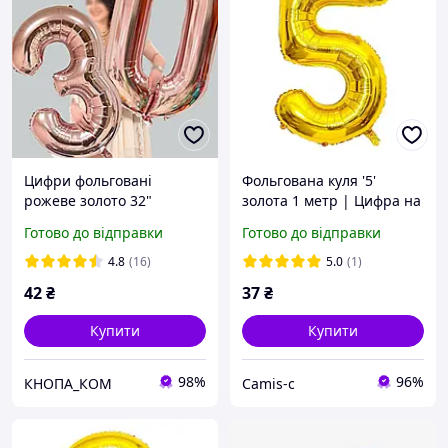
Цифри фольговані
Фольгована куля '5'
рожеве золото 32"
золота 1 метр | Цифра на
день народження |
Готово до відправки
Готово до відправки
Прикраса свята | Куля-
п'ятірка з фольги | Gold
4.8
(16)
5.0
(1)
number 5 balloon"
42
₴
37
₴
Купити
Купити
98%
96%
КНОПА_КОМ
Camis-c