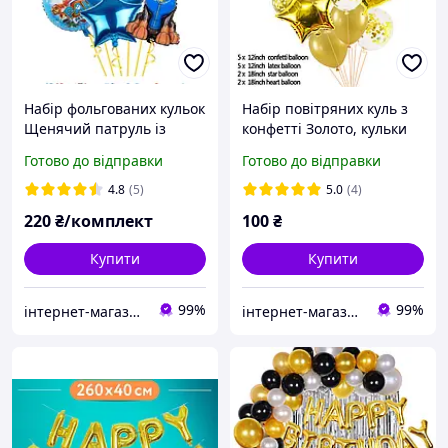
Набір фольгованих кульок
Набір повітряних куль з
Щенячий патруль із
конфетті Золото, кульки
синьою цифрою 3,
фольговані та латексні 14
Готово до відправки
Готово до відправки
повітряні кулі Чейз
шт Китай
Гонщик 6 шт
4.8
(5)
5.0
(4)
220
₴/комплект
100
₴
Купити
Купити
99%
99%
інтернет-магазин Теремок
інтернет-магазин Теремок