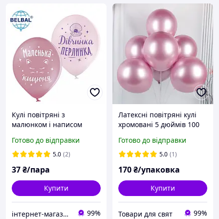
Кулі повітряні з
Латексні повітряні кулі
малюнком і написом
хромовані 5 дюймів 100
Дівчина перлинка для
шт. перловий baby pink
Готово до відправки
Готово до відправки
дівчинки латексні 30 см
12" набір 2 шт BelBal
5.0
(2)
5.0
(1)
37
₴/пара
170
₴/упаковка
Купити
Купити
99%
99%
інтернет-магазин Теремок
Товари для свят