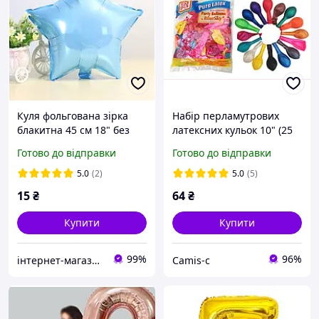
Куля фольгована зірка
Набір перламутрових
блакитна 45 см 18" без
латексних кульок 10" (25
малюнка Китай
см) 100 шт - для свята,
Готово до відправки
Готово до відправки
декору, весіль, днів
народження
5.0
(2)
5.0
(5)
15
₴
64
₴
Купити
Купити
99%
96%
інтернет-магазин Теремок
Camis-c