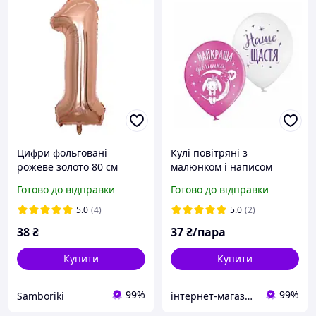
Цифри фольговані
Кулі повітряні з
рожеве золото 80 см
малюнком і написом
Наше щастя для дівчинки
Готово до відправки
Готово до відправки
латексні 30 см 12" набір 2
шт BelBal
5.0
(4)
5.0
(2)
38
₴
37
₴/пара
Купити
Купити
99%
99%
Samboriki
інтернет-магазин Теремок