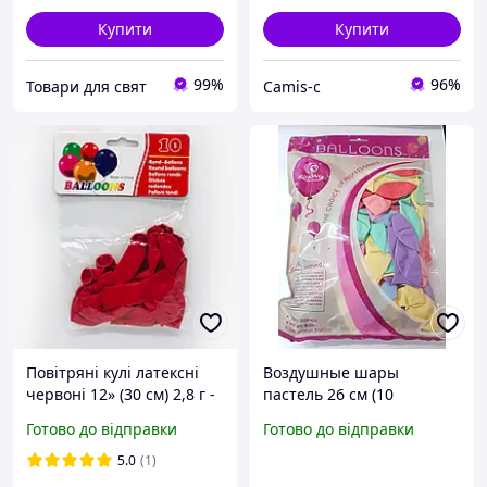
Купити
Купити
99%
96%
Товари для свят
Camis-c
Повітряні кулі латексні
Воздушные шары
червоні 12» (30 см) 2,8 г -
пастель 26 см (10
набір 10 шт/уп., для свят,
дюймов) микс цветов,
Готово до відправки
Готово до відправки
днів народжень, весіль,
набор 100 шт
вечірок, оформлення,
профессиональные
5.0
(1)
фотосе
латексные шарики для