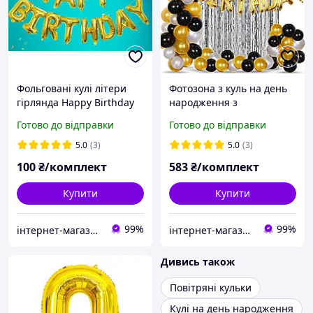
Фольговані кулі літери
Фотозона з куль на день
гірлянда Happy Birthday
народження з
напис золото на день
фольгованим золотим
Готово до відправки
Готово до відправки
народження
написом Happy Birthday
5.0
(3)
5.0
(3)
100
₴/комплект
583
₴/комплект
Купити
Купити
99%
99%
інтернет-магазин Теремок
інтернет-магазин Теремок
Дивись також
Повітряні кульки
Кулі на день народження