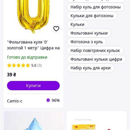
Набір куль для фотозоны
Кульки для фотозоны
Кульки
Фольговані кульки
Фотозона з куль
"Фольгована куля '0'
золотой 1 метр" Цифра на
Набір повітряних кульок
день народження |
Готово до відправки
Фольговані кульки цифри
Прикраса свята | Куля з
фольги | G
5.0
(3)
Набір куль для арки
39
₴
Купити
96%
Camis-c