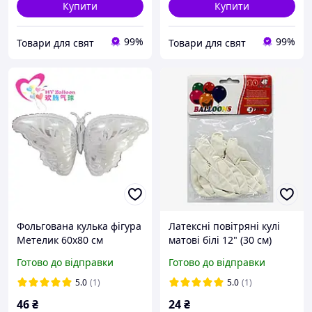
Купити
Купити
99%
99%
Товари для свят
Товари для свят
Фольгована кулька фігура
Латексні повітряні кулі
Метелик 60х80 см
матові білі 12" (30 см)
набір 10 шт, для весіль,
Готово до відправки
Готово до відправки
днів народжень,
фотосесій, декору,
5.0
(1)
5.0
(1)
вечірок, святкового
46
₴
24
₴