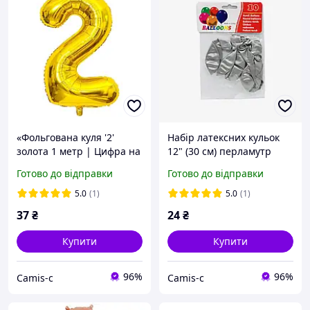
«Фольгована куля '2'
Набір латексних кульок
золота 1 метр | Цифра на
12" (30 см) перламутр
день народження |
срібло, 10 шт
Готово до відправки
Готово до відправки
Прикраса свята | Куля-
двійка з фольги
5.0
(1)
5.0
(1)
37
₴
24
₴
Купити
Купити
96%
96%
Camis-c
Camis-c