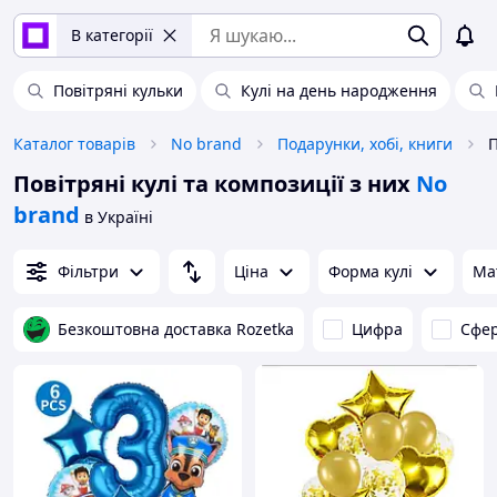
В категорії
Повітряні кульки
Кулі на день народження
Каталог товарів
No brand
Подарунки, хобі, книги
П
Повітряні кулі та композиції з них
No
brand
в Україні
Фільтри
Ціна
Форма кулі
Ма
Безкоштовна доставка Rozetka
Цифра
Сфе