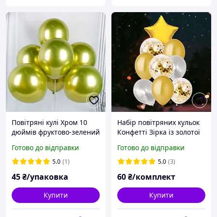
Повітряні кулі Хром 10
Набір повітряних кульок
дюймів фруктово-зелений
Конфетті Зірка із золотої
fruit green
фольги 9 шт
Готово до відправки
Готово до відправки
5.0
(1)
5.0
(3)
45
₴/упаковка
60
₴/комплект
Купити
Купити