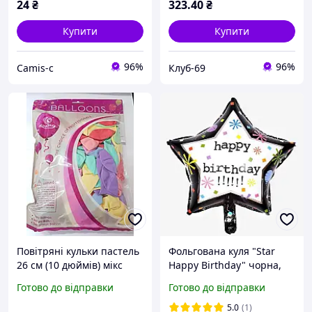
24
₴
323
.40
₴
фотозоны KLB
Купити
Купити
96%
96%
Camis-c
Клуб-69
Повітряні кульки пастель
Фольгована куля "Star
26 см (10 дюймів) мікс
Happy Birthday" чорна,
кольорів, набір 100 шт
47×50 см, куля-зірка
Готово до відправки
Готово до відправки
професійні латексні кулі
для фотозони NTN
5.0
(1)