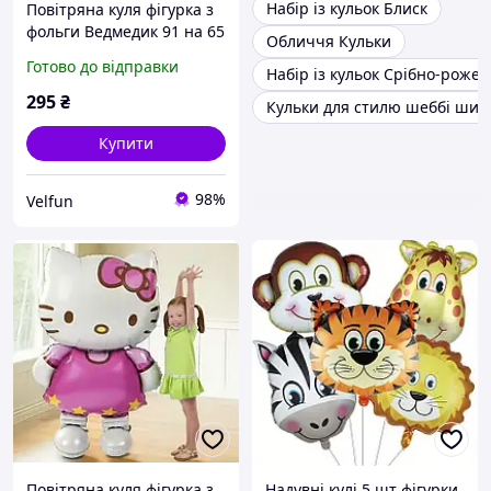
Набір із кульок Блиск
Повітряна куля фігурка з
фольги Ведмедик 91 на 65
Обличчя Кульки
см коричневий
Готово до відправки
Набір із кульок Срібно-роже
295
₴
Кульки для стилю шеббі шик
Купити
98%
Velfun
Повітряна куля фігурка з
Надувні кулі 5 шт фігурки