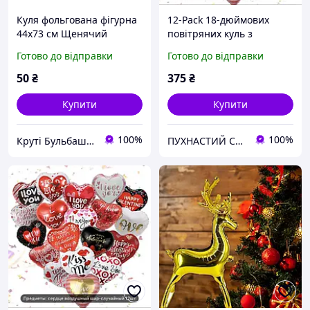
Куля фольгована фігурна
12-Pack 18-дюймових
44х73 см Щенячий
повітряних куль з
патруль Чейз у формі
алюмінієвої фольги у
Готово до відправки
Готово до відправки
поліцейського Синій
формі серця, з написом
"Я люблю тебе"
50
₴
375
₴
Купити
Купити
100%
100%
Круті Бульбашки - свято на максимум
ПУХНАСТИЙ СВІТ