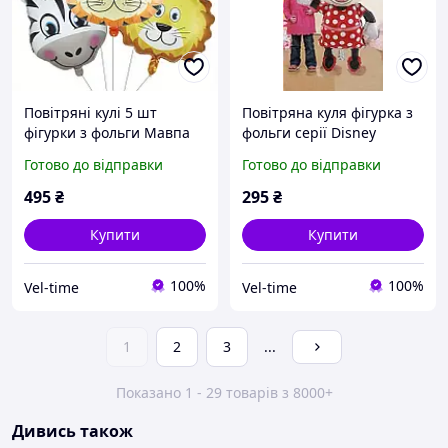
Повітряні кулі 5 шт
Повітряна куля фігурка з
фігурки з фольги Мавпа
фольги серії Disney
Жираф Зебра Тигр Лев
Mickey Mouse 110 на 64
Готово до відправки
Готово до відправки
63х45 см
см різнокольоровий
різнокольоровий
495
₴
295
₴
Купити
Купити
100%
100%
Vel-time
Vel-time
1
2
3
...
Показано 1 - 29 товарів з 8000+
Дивись також