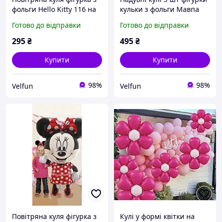
фольги Hello Kitty 116 на
кульки з фольги Мавпа
66 см різнокольоровий
Жираф Зебра Тигр Лев 63
Готово до відправки
Готово до відправки
на 45 см різнбарвний
295
₴
495
₴
Купити
Купити
98%
98%
Velfun
Velfun
Повітряна куля фігурка з
Кулі у формі квітки на