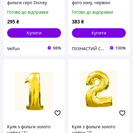
фольги серії Disney
фото зону, червоні
Mickey Mouse 110 на 64
ромашки. гарні квіткові
Готово до відправки
Готово до відправки
см різнокольоровий
кулі
295
₴
383
₴
Купити
Купити
98%
100%
Velfun
ПУХНАСТИЙ СВІТ
Куля з фольги золото
Куля з фольги золото
цифра "1"
цифра "2"