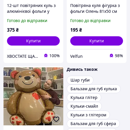
12-шт повітряних куль з
Повітряна куля фігурка з
алюмінієвої фольги у
фольги Олень 81х50 см
формі серця, з написом
золотий
Готово до відправки
Готово до відправки
"Я люблю тебе"
375
₴
195
₴
Купити
Купити
100%
98%
ХВОСТАТЕ ЩАСТЯ
Velfun
Дивись також
Шар губи
Бальзам для губ кулька
Кулька глітер
Кульки-смайл
Кульки з глітером
Бальзам для губ сфера