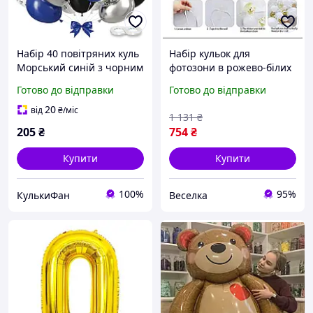
Набір 40 повітряних куль
Набір кульок для
Морський синій з чорним
фотозони в рожево-білих
та сріблом у хромі
тонах арка з латексу для
Готово до відправки
Готово до відправки
дня народження baby
shower FLAME
20
від
₴
/міс
1 131
₴
205
₴
754
₴
Купити
Купити
100%
95%
КулькиФан
Веселка