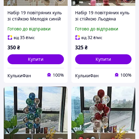
Набір 19 повітряних куль
Набір 19 повітряних куль
зі стійкою Мелодія синій
зі стійкою Льодяна
з фіолетовим та сріблом у
троянда малиновий з
Готово до відправки
Готово до відправки
хромі
рожевим та сріблом у
хромі
35
32
від
₴
/міс
від
₴
/міс
350
₴
325
₴
Купити
Купити
100%
100%
КулькиФан
КулькиФан