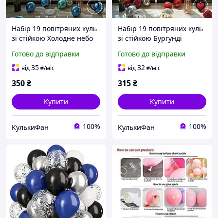
Набір 19 повітряних куль
Набір 19 повітряних куль
зі стійкою Холодне небо
зі стійкою Бургунді
синій з зеленим та
червоний зі сріблом у
Готово до відправки
Готово до відправки
сріблом у хромі
хромі та конфеті з
золотом
35
32
від
₴
/міс
від
₴
/міс
350
₴
315
₴
Купити
Купити
100%
100%
КулькиФан
КулькиФан