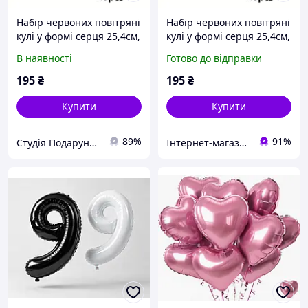
Набір червоних повітряні
Набір червоних повітряні
кулі у формі серця 25,4см,
кулі у формі серця 25,4см,
20шт.
20шт.
В наявності
Готово до відправки
195
₴
195
₴
Купити
Купити
89%
91%
Студія Подарунків
Інтернет-магазин "ЕXCLUSIVE"