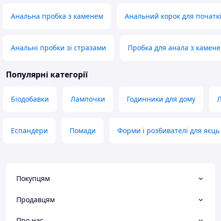
Анальна пробка з каменем
Анальний корок для початкі
Анальні пробки зі стразами
Пробка для анала з камен
Популярні категорії
Біодобавки
Лампочки
Годинники для дому
Л
Еспандери
Помади
Форми і розбивателі для яєць
Покупцям
Продавцям
Про нас