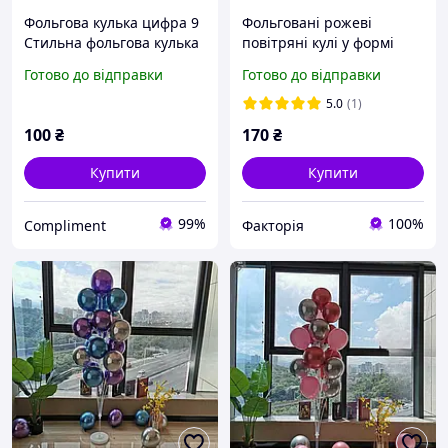
Фольгова кулька цифра 9
Фольговані рожеві
Стильна фольгова кулька
повітряні кулі у формі
у формі цифри 9
серця 5 шт
Готово до відправки
Готово до відправки
висотоюрозмір 40 см,
чорна/біла, повітряна
5.0
(1)
куля на день народження
100
₴
170
₴
Купити
Купити
99%
100%
Compliment
Факторія