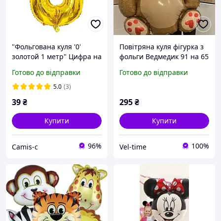
"Фольгована куля '0'
Повітряна куля фігурка з
золотой 1 метр" Цифра на
фольги Ведмедик 91 на 65
день народження |
см коричневий
Готово до відправки
Готово до відправки
Прикраса свята | Куля з
фольги | G
5.0
(3)
39
₴
295
₴
Купити
Купити
96%
100%
Camis-c
Vel-time