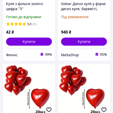
Куля з фольги золото
Xolear Диско куля у формі
цифра "5"
диско куля, барвисті,
фольга, 4D диско кульки,
Готово до відправки
Під замовлення
для вечірки в стилі 70-х,
80-х і 90-х років. 20
5.0
(1)
століття,
42
₴
940
₴
Купити
Купити
99%
95%
Фенікс
MellaShop