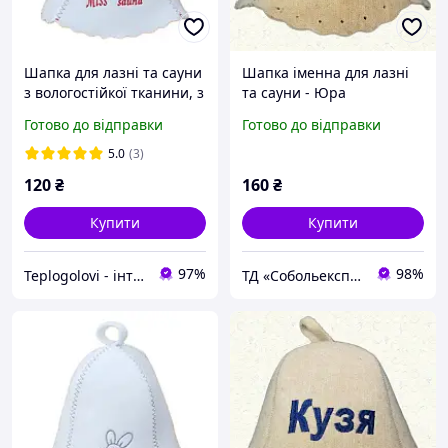
Шапка для лазні та сауни
Шапка іменна для лазні
з вологостійкої тканини, з
та сауни - Юра
яскравою вишивкою
Готово до відправки
Готово до відправки
"Miss sauna" Біла
5.0
(3)
120
₴
160
₴
Купити
Купити
97%
98%
Teplogolovi - інтернет-магазин товарів для лазні, прапори та балаклави
ТД «Собольекспрес»