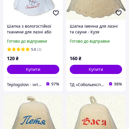
Шапка з вологостійкої
Шапка іменна для лазні
тканини для лазні або
та сауни - Кузя
сауни з яскравою
Готово до відправки
Готово до відправки
вишивкою "Зайка",
щільна шапка для лазні
5.0
(2)
та сауни біла
120
₴
160
₴
Купити
Купити
97%
98%
Teplogolovi - інтернет-магазин товарів для лазні, прапори та балаклави
ТД «Собольекспрес»