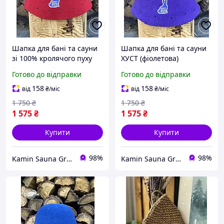
Шапка для бані та сауни
Шапка для бані та сауни
зі 100% кролячого пуху
ХУСТ (фіолетова)
ХУСТ (червона)
Готово до відправки
Готово до відправки
158
158
від
₴
/міс
від
₴
/міс
1 750
₴
1 750
₴
1 575
₴
1 575
₴
Купити
Купити
98%
98%
Kamin Sauna Group - каміни, печі, сауни, бані, хамами, барбекю та грилі.
Kamin Sauna Group - каміни, печі, сауни, бані, хамами, барбекю та грилі.