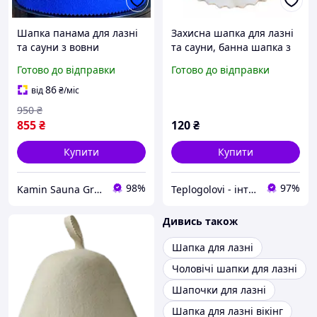
Шапка панама для лазні
Захисна шапка для лазні
та сауни з вовни
та сауни, банна шапка з
МЕРИНОСА (синій)
яскравою вишивкою "Я
Готово до відправки
Готово до відправки
люблю лазню" Біла
86
від
₴
/міс
950
₴
855
₴
120
₴
Купити
Купити
98%
97%
Kamin Sauna Group - каміни, печі, сауни, бані, хамами, барбекю та грилі.
Teplogolovi - інтернет-магазин товарів для лазні, прапори та балаклави
Дивись також
Шапка для лазні
Чоловічі шапки для лазні
Шапочки для лазні
Шапка для лазні вікінг