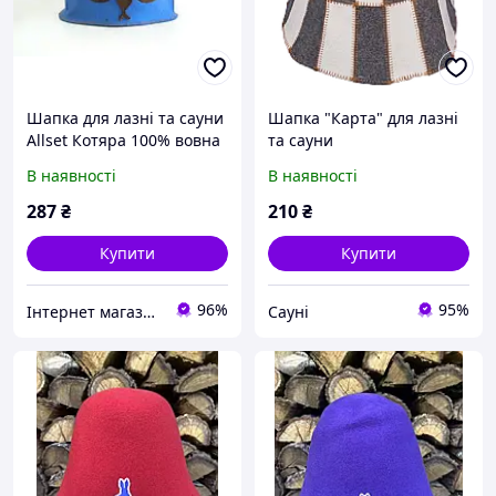
Шапка для лазні та сауни
Шапка "Карта" для лазні
Allset Котяра 100% вовна
та сауни
В наявності
В наявності
287
₴
210
₴
Купити
Купити
96%
95%
Інтернет магазин Постелюшка (Домашній текстиль, сумки, товари для дому та відпочинку)
Сауні