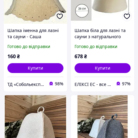
Шапка іменна для лазні
Шапка біла для лазні та
та сауни - Саша
сауни з натурального
фетру 100% вовна
Готово до відправки
Готово до відправки
160
₴
678
₴
Купити
Купити
98%
97%
ТД «Собольекспрес»
ЕЛІКСІ ЕС - все для будівництва та ремонту