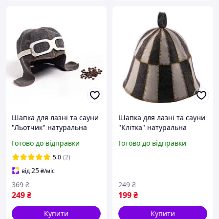
Шапка для лазні та сауни
Шапка для лазні та сауни
"Льотчик" натуральна
"Клітка" натуральна
повсть Сіра | Ідеальний
повсть Білий/Сірий
Готово до відправки
Готово до відправки
подарунок для чоловіка
5.0
(2)
25
від
₴
/міс
369
₴
249
₴
249
₴
199
₴
Купити
Купити