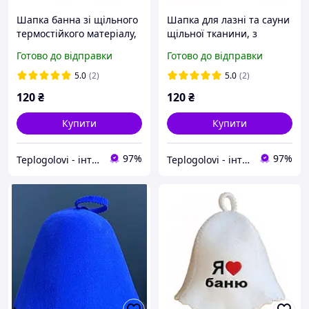
Шапка банна зі щільного
Шапка для лазні та сауни
термостійкого матеріалу,
щільної тканини, з
шапка для лазні та сауни
яскравою вишивкою
Готово до відправки
Готово до відправки
з принтом "BOSS" Біла
"Цар" Біла
5.0
(2)
5.0
(2)
120
₴
120
₴
Купити
Купити
97%
97%
Teplogolovi - інтернет-магазин товарів для лазні, прапори та балаклави
Teplogolovi - інтернет-магазин товарів для лазні, прапори та балаклави