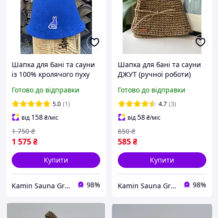
Шапка для бані та сауни
Шапка для бані та сауни
із 100% кролячого пуху
ДЖУТ (ручної роботи)
ХУСТ (синій)
Готово до відправки
Готово до відправки
5.0
(1)
4.7
(3)
158
58
від
₴
/міс
від
₴
/міс
1 750
₴
650
₴
1 575
₴
585
₴
Купити
Купити
98%
98%
Kamin Sauna Group - каміни, печі, сауни, бані, хамами, барбекю та грилі.
Kamin Sauna Group - каміни, печі, сауни, бані, хамами, барбекю та грилі.