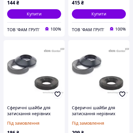
144
₴
415
₴
Купити
Купити
100%
100%
ТОВ 'ФАМ ГРУП'
ТОВ 'ФАМ ГРУП'
Сферичні шайби для
Сферичні шайби для
затискання нерівних
затискання нерівних
поверхонь DIN 6319-25-C
поверхонь DIN 6319-28-D
Під замовлення
Під замовлення
186
₴
209
₴