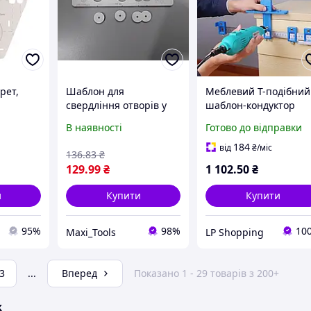
рет,
Шаблон для
Меблевий Т-подібний
свердління отворів у
шаблон-кондуктор
орів під
плитці під водорозетку
алюмінієвий, шаблон
В наявності
Готово до відправки
001)
1ШТ (90-60-30 мм)
лінійка для свердлін
отворів під фурнітуру
184
від
₴
/міс
136
.83
₴
5мм
129
.99
₴
1 102
.50
₴
и
Купити
Купити
95%
98%
10
Maxi_Tools
LP Shopping
3
...
Вперед
Показано 1 - 29 товарів з 200+
ж