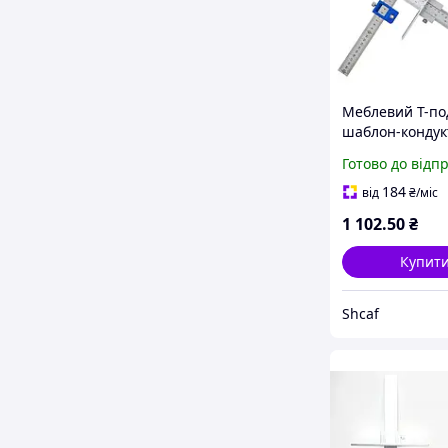
Меблевий Т-по
шаблон-кондук
алюмінієвий, 
Готово до відп
лінійка для св
отворів під фу
184
від
₴
/міс
5мм
1 102
.50
₴
Купит
Shcaf