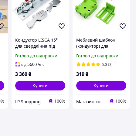
Кондуктор LISCA 15°
Меблевий шаблон
для свердління під
(кондуктор) для
кутом, Шаблон для
свердління отворів під
Готово до відправки
Готово до відправки
ня
отворів під кутовий
фурнітуру, під шканты
шуруп
6 8 10 мм
560
від
₴
/міс
5.0
(3)
3 360
₴
319
₴
Купити
Купити
0%
100%
100%
LP Shopping
Магазин корисних інструментів APtools