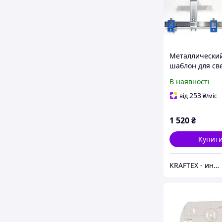
Металлически
шаблон для св
отверстий под
В наявності
фурнитуру (ме
кондуктор) 5мм
253
від
₴
/міс
1 520
₴
Купит
KRAFTEX - инструмент созданный творить