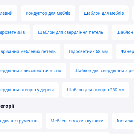
блевий
Кондуктор для меблів
Шаблон для меблів
дрозетників
Шаблон для свердління петель
Шаблон 
 врізання меблевих петель
Підрозетник 68 мм
Фанер
ердління з високою точністю
Шаблон для свердління з р
ердління отворів у дереві
Шаблон для отворів 250 мм
егорії
 для інструментів
Меблеві стяжки і кутники
Інсталя