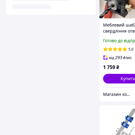
Меблевий шаб
свердління отв
болти 6 8 10 1
Готово до відп
5.0
293
від
₴
/міс
1 759
₴
Купит
Магазин корисних інструментів APtools