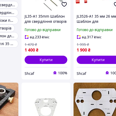
Кондуктор для свердління отворів
Шаблон для свердління дсп
JL35-A1 35mm Шаблон
JL3526-A1 35 мм 26 м
Шаблон для врізки петель
для свердління отворів
Шаблон для
під петлі, позиціонер
свердління отворів п
творів
Готово до відправки
Готово до відправки
для встановлення
петлі, позиціонер дл
Меблевий шаблон для свердління отворів
петель, інструмент для
встановлення петель
233
317
від
₴
/міс
від
₴
/міс
деревообробки
інструмент для
Шаблон під петлі 35 мм
1 470
₴
1 995
₴
деревообробки
1 400
₴
1 900
₴
Купити
Купити
100%
10
Shcaf
Shcaf