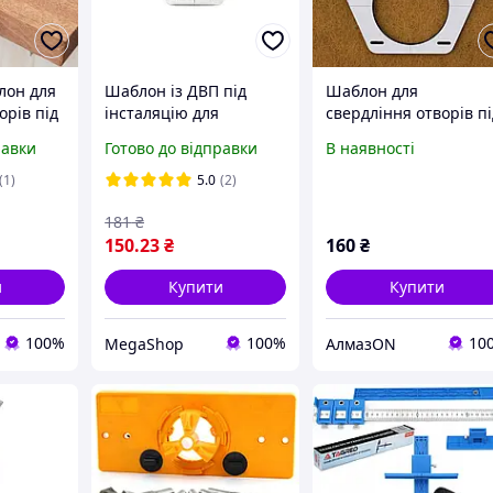
лон для
Шаблон із ДВП під
Шаблон для
орів під
інсталяцію для
свердління отворів п
2 мм
свердління отворів
інсталяцію (2136)
равки
Готово до відправки
В наявності
(Ø20, Ø60, Ø110 мм)
(1)
5.0
(2)
181
₴
150
.23
₴
160
₴
и
Купити
Купити
100%
100%
10
MegaShop
АлмазON