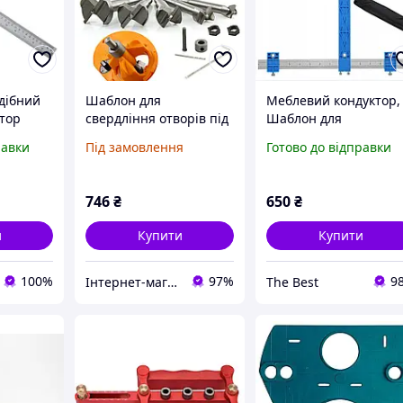
дібний
Шаблон для
Меблевий кондуктор,
тор
свердління отворів під
Шаблон для
шаблон
петлі 15 - 35 мм Mar-Pol
свердління отворів п
равки
Під замовлення
Готово до відправки
ердління
M15262
фурнітуру TAGRED
рнітуру
746
₴
650
₴
и
Купити
Купити
100%
97%
9
Інтернет-магазин якісних інструментів ''VERFO''
The Best