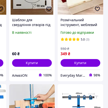
Шаблон для
Розмічальний
ід
свердління отворів під
інструмент, меблевий
інсталяцію 68мм
шаблон для нанесення
В наявності
Готово до відправки
ліній і точок під
свердління отворів
5.0
(3)
550
₴
60
₴
349
₴
Купити
Купити
0%
100%
98%
АлмазON
Everyday Market