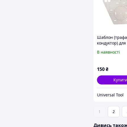
Шаблон (трафа
кондуктор) для
свердління отв
В наявності
інсталяцію (HB
150
₴
Купит
Universal Tool
1
2
Дивись тако