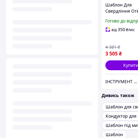
Шаблон Для
Свердління Отв
Шканти та Шти
Готово до відп
6, 8, 10 мм) YA
44120
350
від
₴
/міс
4 381
₴
3 505
₴
Купит
ІНСТРУМЕНТ та МЕТИЗИ
Дивись також
Кондуктор для
Шаблон під м
Шаблон