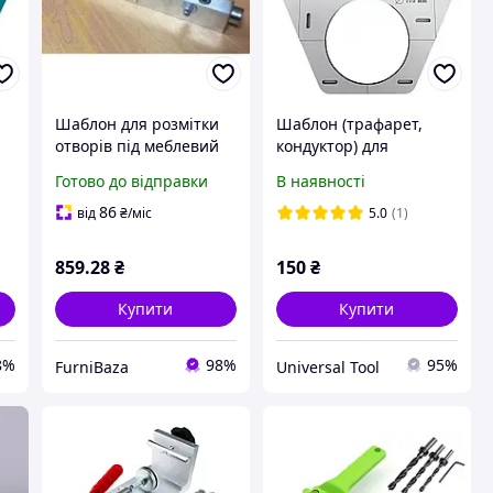
-
Шаблон для розмітки
Шаблон (трафарет,
отворів під меблевий
кондуктор) для
ід
конфірмат L-200 5/8 мм,
свердління отворів під
Готово до відправки
В наявності
шаблон для точного
інсталяцію (HNOVA1)
свердління
86
від
₴
/міс
5.0
(1)
859
.28
₴
150
₴
Купити
Купити
8%
98%
95%
FurniBaza
Universal Tool