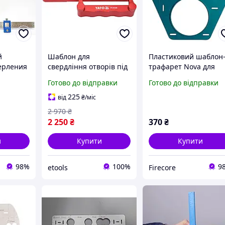
й
Шаблон для
Пластиковий шаблон
ерления
свердління отворів під
трафарет Nova для
шкант Yato YT-44120
свердління отворів п
Готово до відправки
Готово до відправки
бельный
інсталяцію унітазу
225
від
₴
/міс
2 970
₴
2 250
₴
370
₴
и
Купити
Купити
98%
100%
9
etools
Firecore