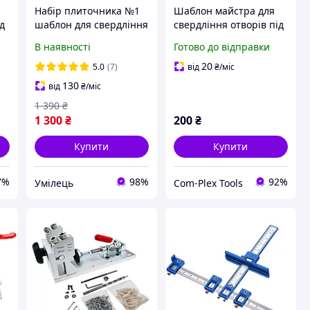
Набір плиточника №1
Шаблон майстра для
ід
шаблон для свердління
свердління отворів під
отворів під інсталяцію
інсталяцію (SS0000)
В наявності
Готово до відправки
+ Алмазні коронки
VICTORYTOOL 20мм,
20
5.0
(7)
від
₴
/міс
60мм, 110мм (НП1)
130
від
₴
/міс
1 390
₴
1 300
₴
200
₴
Купити
Купити
7%
98%
92%
Умілець
Com-Plex Tools