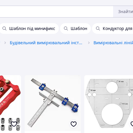
Знайти
Шаблон під минификс
Шаблон
Кондуктор для
т
Будівельний вимірювальний інструмент
Вимірювальні ліній