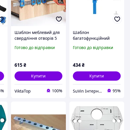
Шаблон меблевий для
Шаблон
свердління отворів 5
багатофункційний
ід
мм під фурнітуру
універсальний шаблон
Готово до відправки
Готово до відправки
для свердління отворів
під фурнітуру
(мебельний кондуктор)
615
₴
434
₴
Купити
Купити
8%
100%
95%
ViktaTop
SuVin Інтернет-магазин