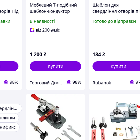
Меблевий Т-подібний
Шаблон для
орів Під
шаблон-кондуктор
свердління отворів п
фти (Ø
алюмінієвий шаблон
інсталяцію унітазу
равки
В наявності
Готово до відправки
TO® YT-
для свердління отворів
під фурнітуру 5 мм
200
від
₴
/міс
1 200
₴
184
₴
и
Купити
Купити
98%
98%
9
Торговий Дім Вербицький
Rubanok
Шаблон для свердління
 плитки
инификс