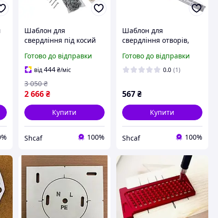
м
Шаблон для
Шаблон для
свердління під косий
свердління отворів,
ід
шуруп LISCA 15°,
Меблевий Т-подібний
Готово до відправки
Готово до відправки
я
Кондуктор для
кондуктор для
,
свердління отвору під
маркування свердління
444
від
₴
/міс
0.0
(1)
кутом
під ручки 5 мм
3 050
₴
2 666
₴
567
₴
Купити
Купити
0%
100%
100%
Shcaf
Shcaf