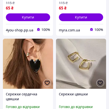
115
₴
115
₴
65
₴
65
₴
Купити
Купити
100%
100%
4you-shop.pp.ua
myra.com.ua
Сережки сердечка
Сережки цвяшки
цвяшки
Готово до відправки
Готово до відправки