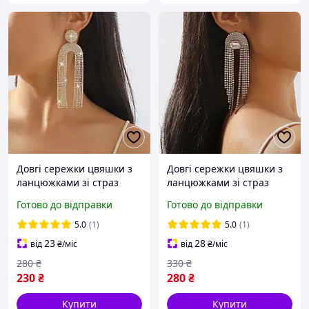
Довгі сережки цвяшки з
Довгі сережки цвяшки з
ланцюжками зі страз
ланцюжками зі страз
Готово до відправки
Готово до відправки
5.0
(1)
5.0
(1)
23
28
від
₴
/міс
від
₴
/міс
280
₴
330
₴
230
₴
280
₴
Купити
Купити