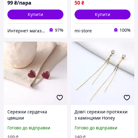
99
₴/пара
50
₴
Купити
Купити
97%
100%
Интернет магазин аксессуаров АЛЬПАКА
mi-store
Сережки сердечка
Довгі сережки-протяжки
цвяшки
з камінцями Honey
Fashion Accessories
Готово до відправки
Готово до відправки
золотистий (12-87)
100
₴
140
₴