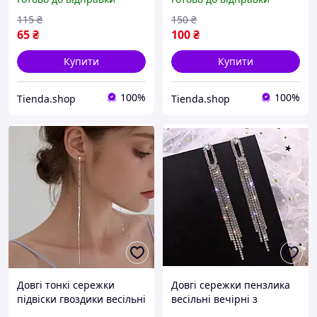
115
₴
150
₴
65
₴
100
₴
Купити
Купити
100%
100%
Tienda.shop
Tienda.shop
Довгі тонкі сережки
Довгі сережки пензлика
підвіски гвоздики весільні
весільні вечірні з
вечірні
кристалами сріблясті