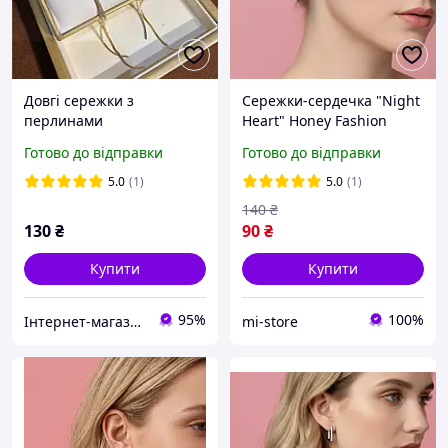
Довгі сережки з
Сережки-сердечка "Night
перлинами
Heart" Honey Fashion
Accessories чорний
Готово до відправки
Готово до відправки
(12089)
5.0
(1)
5.0
(1)
140
₴
130
₴
90
₴
Купити
Купити
95%
100%
Інтернет-магазин "Vegvisir"
mi-store