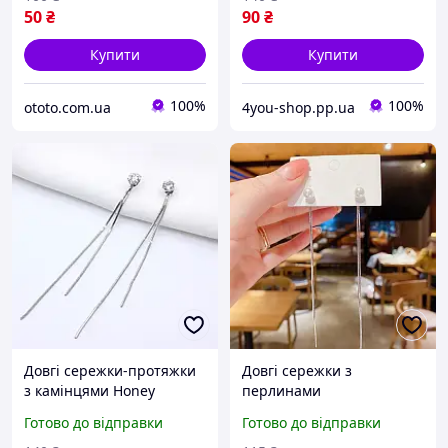
50
₴
90
₴
Купити
Купити
100%
100%
ototo.com.ua
4you-shop.pp.ua
Довгі сережки-протяжки
Довгі сережки з
з камінцями Honey
перлинами
Fashion Accessories
Готово до відправки
Готово до відправки
сріблястий (12-87)