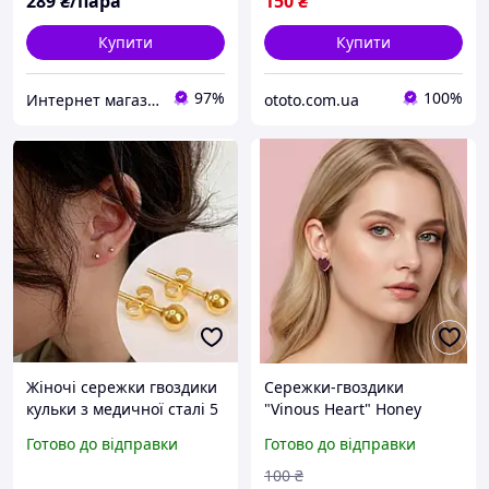
289
₴/пара
150
₴
Купити
Купити
97%
100%
Интернет магазин аксессуаров АЛЬПАКА
ototo.com.ua
Жіночі сережки гвоздики
Сережки-гвоздики
кульки з медичної сталі 5
"Vinous Heart" Honey
мм позолота
Fashion Accessories
Готово до відправки
Готово до відправки
бордовий (12085)
100
₴