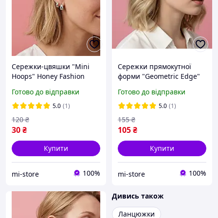
Сережки-цвяшки "Mini
Сережки прямокутної
Hoops" Honey Fashion
форми "Geometric Edge"
Accessories сріблястий
Honey Fashion Accessories
Готово до відправки
Готово до відправки
(120115)
сріблястий (120140)
5.0
(1)
5.0
(1)
120
₴
155
₴
30
₴
105
₴
Купити
Купити
100%
100%
mi-store
mi-store
Дивись також
Ланцюжки