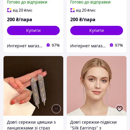
Готово до відправки
Готово до відправки
20
20
від
₴
/міс
від
₴
/міс
200
₴/пара
200
₴/пара
Купити
Купити
97%
97%
Интернет магазин аксессуаров АЛЬПАКА
Интернет магазин аксессуаров АЛЬПАКА
Довгі сережки цвяшки з
Довгі сережки-підвіски
ланцюжками зі страз
"Silk Earrings" з