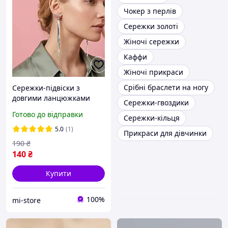
Чокер з перлів
Сережки золоті
Жіночі сережки
Каффи
Жіночі прикраси
Срібні браслети на ногу
Сережки-підвіски з
довгими ланцюжками
Сережки-гвоздики
"Tassel Earrings" Honey
Готово до відправки
Сережки-кільця
Fashion Accessories
сріблястий (120141)
5.0
(1)
Прикраси для дівчинки
190
₴
140
₴
Купити
100%
mi-store