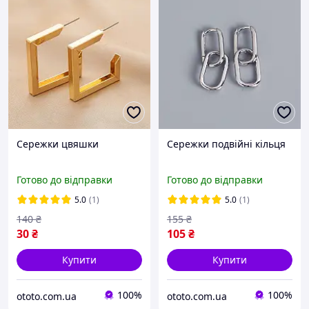
Cережки цвяшки
Сережки подвійні кільця
Готово до відправки
Готово до відправки
5.0
(1)
5.0
(1)
140
₴
155
₴
30
₴
105
₴
Купити
Купити
100%
100%
ototo.com.ua
ototo.com.ua