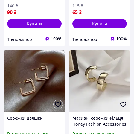
140
₴
115
₴
90
₴
65
₴
Купити
Купити
100%
100%
Tienda.shop
Tienda.shop
Сережки цвяшки
Масивні сережки-кільця
Honey Fashion Accessories
золотистий (12-95)
Готово до відправки
Готово до відправки