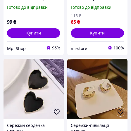
перлинами Honey Fashion
Готово до відправки
Готово до відправки
Accessories сріблястий
(12088)
115
₴
99
₴
65
₴
Купити
Купити
96%
100%
Mpl Shop
mi-store
Сережки сердечка
Сережки-півкільця