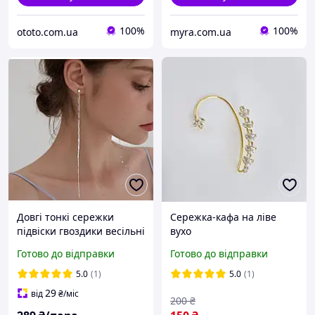
100%
100%
ototo.com.ua
myra.com.ua
Довгі тонкі сережки
Сережка-кафа на ліве
підвіски гвоздики весільні
вухо
вечірні
Готово до відправки
Готово до відправки
5.0
(1)
5.0
(1)
29
від
₴
/міс
200
₴