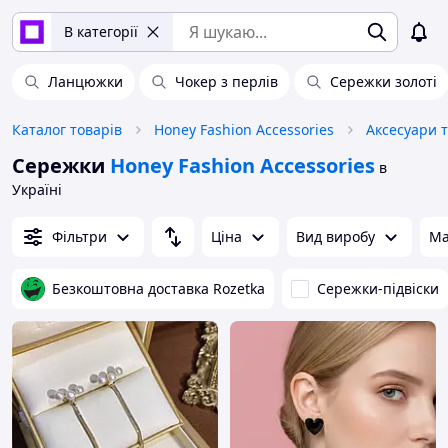
В категорії
Ланцюжки
Чокер з перлів
Сережки золоті
Каталог товарів
Honey Fashion Accessories
Аксесуари 
Сережки
Honey Fashion Accessories
в
Україні
Фільтри
Ціна
Вид виробу
Ма
Безкоштовна доставка Rozetka
Сережки-підвіски