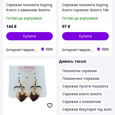
Сережки позолота Xuping
Сережки позолота Xuping
Конго з камінням Золото
Конго сережки Золото 18к
12 мм S15103
23 мм х 6.5 мм х 12 мм
Готово до відправки
Готово до відправки
27154
144
₴
97
₴
Купити
Купити
98%
98%
Інтернет-маркет "Прикраса"
Інтернет-маркет "Прикраса"
Дивись також
Позолотка сережки
Позолочені Сережки
Сережки пусети позолота
Сережки конго золото
Сережки з позолотою
Сережки біжутерія під золот