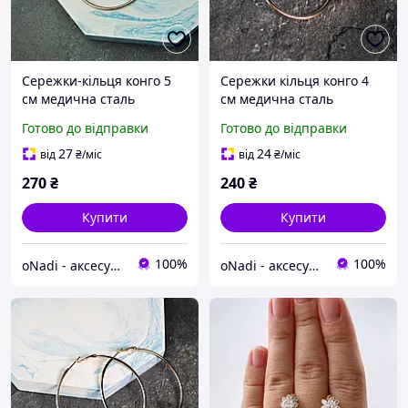
Сережки-кільця конго 5
Сережки кільця конго 4
см медична сталь
см медична сталь
позолота (x027-2)
позолота (x059-2)
Готово до відправки
Готово до відправки
27
24
від
₴
/міс
від
₴
/міс
270
₴
240
₴
Купити
Купити
100%
100%
oNadi - аксесуари, прикраси та косметика
oNadi - аксесуари, прикраси та косметика