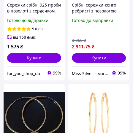
Сережки срібні 925 проби
Срібні сережки-конго
в позолоті з сердечком,
ребристі з позолотою
застібка конго
Мариво , діаметр 5,5 см,
Готово до відправки
Готово до відправки
925 проби
5.0
(9)
158
від
₴
/міс
3 065
₴
1 575
₴
2 911
.75
₴
Купити
Купити
99%
99%
for_you_shop_ua
Miss Silver – магазин ювелірних виробів зі срібла