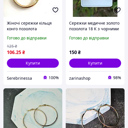
Жіночі сережки кільця
Сережки медичне золото
конго позолота
позолота 18 К з чорними
камінцями, застібка конго
Готово до відправки
Готово до відправки
125
₴
106
.25
₴
150
₴
Купити
Купити
100%
98%
Serebrinessa
zarinashop