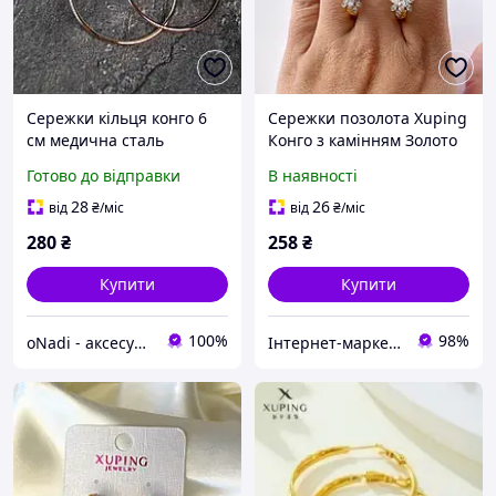
Сережки кільця конго 6
Сережки позолота Xuping
см медична сталь
Конго з камінням Золото
позолота (x065-2)
14 мм S15128
Готово до відправки
В наявності
28
26
від
₴
/міс
від
₴
/міс
280
₴
258
₴
Купити
Купити
100%
98%
oNadi - аксесуари, прикраси та косметика
Інтернет-маркет "Прикраса"