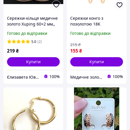
Сережки-кільця медичне
Сережки конго з
золото Xuping 60×2 мм,,
позолотою 18K
позолота 18К, застібка
«Декоративний
Готово до відправки
Готово до відправки
конго, не бояться вологи
візерунок» ø 5.5 см, ТМ
XUPING "Ax"
5.0
(2)
215
₴
219
₴
155
₴
Купити
Купити
100%
100%
Єлизавета Ювелірна біжутерія
Медичне золото XP│RV