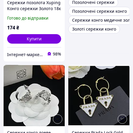
Позолочені сережки
Сережки позолота Xuping
Конго сережки Золото 18к
Позолочені сережки конго
26 мм х 12 мм х 12 мм
Готово до відправки
Сережки конго медичне золо
26793
174
₴
Золоті сережки конго
Купити
98%
Інтернет-маркет "Прикраса"
Сережки конго лоеве
Сережки Prada Lock Gold