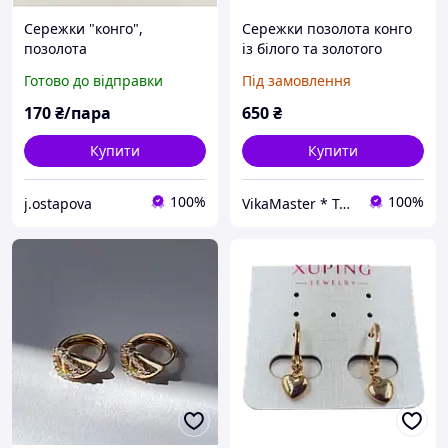
Сережки "конго",
Сережки позолота конго
позолота
із білого та золотого
бісеру Альбана Круглі
Готово до відправки
Під замовлення
сережки Ручна робота
170
₴/пара
650
₴
Купити
Купити
100%
100%
j.ostapova
VikaMaster * Твоя унікальна прикраса