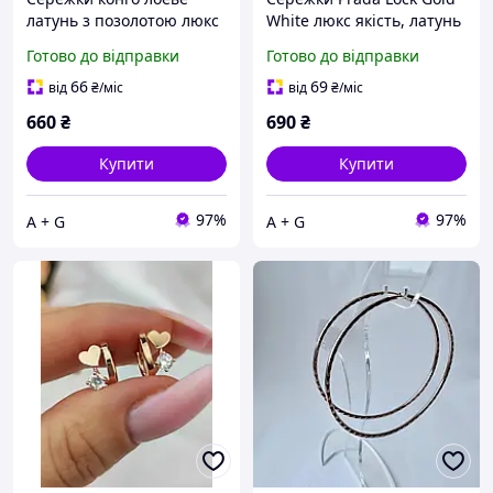
латунь з позолотою люкс
White люкс якість, латунь
якість
із позолотою, довжина 5
Готово до відправки
Готово до відправки
см (кільце конго 2 см)
66
69
від
₴
/міс
від
₴
/міс
660
₴
690
₴
Купити
Купити
97%
97%
A + G
A + G