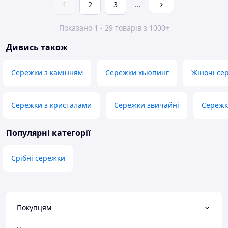
1
2
3
...
Показано 1 - 29 товарів з 1000+
Дивись також
Сережки з камінням
Сережки хьюпинг
Жіночі се
Сережки з кристалами
Сережки звичайні
Сережк
Популярні категорії
Срібні сережки
Покупцям