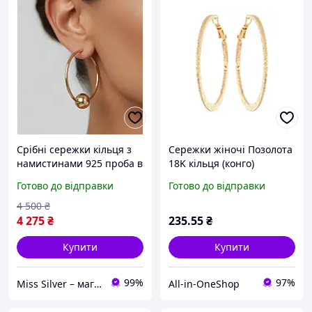
Срібні сережки кільця з
Сережки жіночі Позолота
намистинами 925 проба в
18K кільця (конго)
позолоті 585 проби Конго
Тиснений візерунок ø
Готово до відправки
Готово до відправки
3 см
4.4см (195806) ТМ XUPING
FG
4 500
₴
4 275
₴
235
.55
₴
Купити
Купити
99%
97%
Miss Silver – магазин ювелірних виробів зі срібла
All-in-OneShop