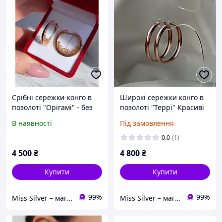
Срібні сережки-конго в
Широкі сережки конго в
позолоті "Орігамі" - без
позолоті "Террі" Красиві
каміння
сережки кільця круглі
В наявності
Під замовлення
срібло 925 проби - ф. 3,5
см
0.0
(1)
4 500
₴
4 800
₴
Купити
Купити
99%
99%
Miss Silver – магазин ювелірних виробів зі срібла
Miss Silver – магазин ювелірних виробів зі срібла