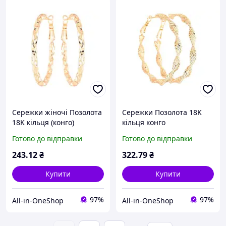
Сережки жіночі Позолота
Сережки Позолота 18K
18K кільця (конго)
кільця конго
Декоративний візерунок»
«Декоративний
Готово до відправки
Готово до відправки
ø 4см (256050) ТМ XUPING
візерунок» ø 5см 270587
BP
ТМ XUPING
243
.12
₴
322
.79
₴
Купити
Купити
97%
97%
All-in-OneShop
All-in-OneShop