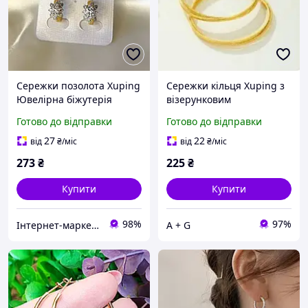
Сережки позолота Xuping
Сережки кільця Xuping з
Ювелірна біжутерія
візерунковим
Конго з камінням
гравіюванням, позолота
Готово до відправки
Готово до відправки
Золотистий 14 мм S15212
27
22
від
₴
/міс
від
₴
/міс
273
₴
225
₴
Купити
Купити
98%
97%
Інтернет-маркет "Прикраса"
A + G