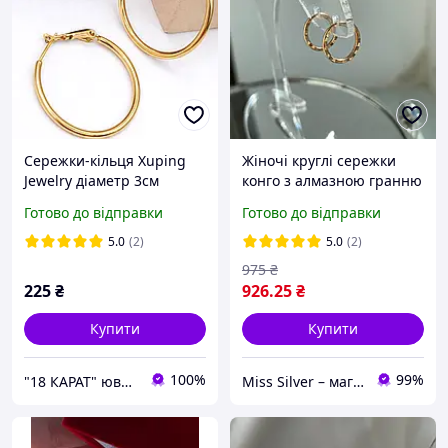
Сережки-кільця Xuping
Жіночі круглі сережки
Jewelry діаметр 3см
конго з алмазною гранню
медичне золото позолота
"Феєчка" ф. 1 см Сережки
Готово до відправки
Готово до відправки
18К с781
кільця срібло
5.0
(2)
5.0
(2)
975
₴
225
₴
926
.25
₴
Купити
Купити
100%
99%
"18 КАРАТ" ювелірна біжутерія Xuping
Miss Silver – магазин ювелірних виробів зі срібла