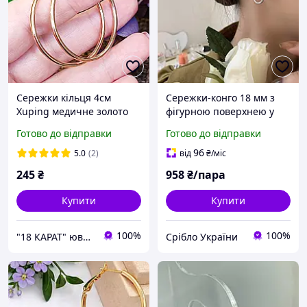
Сережки кільця 4см
Сережки-конго 18 мм з
Xuping медичне золото
фігурною поверхнею у
позолота 18К с779
вигляді ромбиків, срібне
Готово до відправки
Готово до відправки
покриття 925 проби або
позолота
96
5.0
(2)
від
₴
/міс
245
₴
958
₴/пара
Купити
Купити
100%
100%
"18 КАРАТ" ювелірна біжутерія Xuping
Срібло України