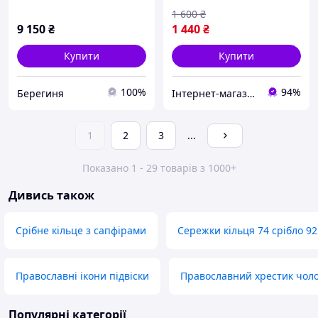
1 600
₴
9 150
₴
1 440
₴
Купити
Купити
100%
94%
Берегиня
Інтернет-магазин срібних прикрас "Талісман"
1
2
3
...
Показано 1 - 29 товарів з 1000+
Дивись також
Срібне кільце з сапфірами
Сережки кільця 74 срібло 9
Православні ікони підвіски
Православний хрестик чоло
Популярні категорії