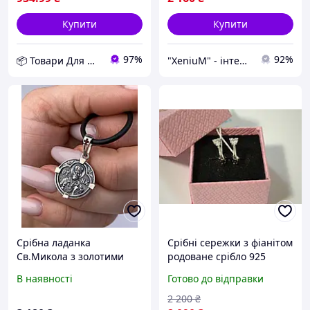
Купити
Купити
97%
92%
📦 Товари Для Дому
"XeniuM" - інтернет магазин екзотичних товарів
Срібна ладанка
Срібні сережки з фіанітом
Св.Микола з золотими
родоване срібло 925
вставками
проба
В наявності
Готово до відправки
2 200
₴