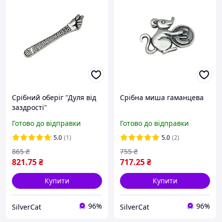
Срібний оберіг "Дуля від
Срібна миша гаманцева
заздрості"
Готово до відправки
Готово до відправки
5.0
(1)
5.0
(2)
865
₴
755
₴
821
.75
₴
717
.25
₴
Купити
Купити
96%
96%
SilverCat
SilverCat