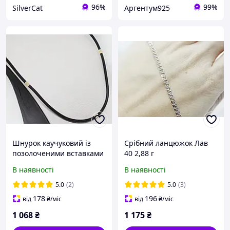
96%
99%
SilverCat
Аргентум925
Шнурок каучуковий із
Срібний ланцюжок Лав
позолоченими вставками
40 2,88 г
46-7007 40 3 г
В наявності
В наявності
5.0
(2)
5.0
(3)
178
196
від
₴
/міс
від
₴
/міс
1 068
₴
1 175
₴