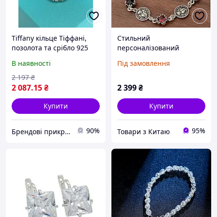
Tiffany кільце Тіффані,
Стильний
позолота та срібло 925
персоналізований
проби. Люкс-якість
браслет зі срібла 925
В наявності
Під замовлення
проби, прикрашений
елегантними ювелірними
2 197
₴
виробами високої якості,
2 087
.15
₴
2 399
₴
ще й з
Купити
Купити
90%
95%
Брендові прикраси Beauty Mix
Товари з Китаю