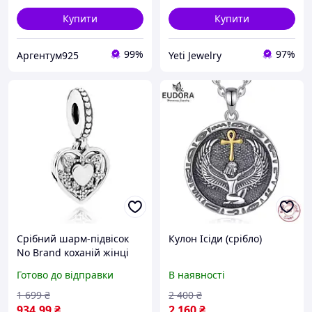
Купити
Купити
99%
97%
Аргентум925
Yeti Jewelry
Срібний шарм-підвісок
Кулон Ісіди (срібло)
No Brand коханій жінці
792099CZ (1341787731)
Готово до відправки
В наявності
D12-2026
1 699
₴
2 400
₴
934
.99
₴
2 160
₴