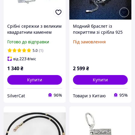
Срібні сережки з великим
Модний браслет із
квадратним каменем
покриттям зі срібла 925
"Квадрат"
проби, підходить для
Готово до відправки
Під замовлення
повсякденного носіння та
як подарунок
5.0
(1)
223
від
₴
/міс
1 340
₴
2 599
₴
Купити
Купити
96%
95%
SilverCat
Товари з Китаю