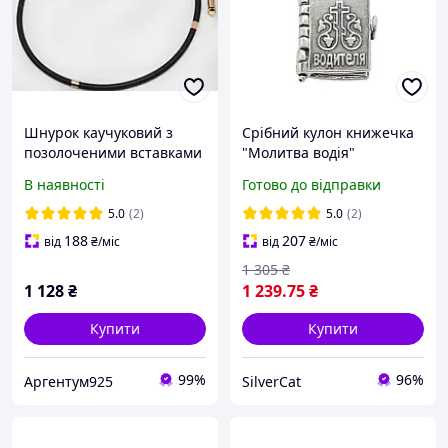
Шнурок каучуковий з
Срібний кулон книжечка
позолоченими вставками
"Молитва водія"
46с009 50 5 г
В наявності
Готово до відправки
5.0
(2)
5.0
(2)
188
207
від
₴
/міс
від
₴
/міс
1 305
₴
1 128
₴
1 239
.75
₴
Купити
Купити
99%
96%
Аргентум925
SilverCat