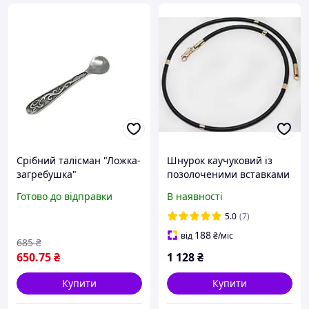
Срібний талісман "Ложка-
Шнурок каучуковий із
загребушка"
позолоченими вставками
46с009 45 5 г
Готово до відправки
В наявності
5.0
(7)
188
від
₴
/міс
685
₴
650
.75
₴
1 128
₴
Купити
Купити