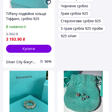
Чорнене срібло
Грам срібла 925
Tiffany подвійне кільце
Тіффані, срібло 925
Стерлінгове срібло 925
проби. Люкс-якість
В наявності
5 грам срібла 925 проби
3 362
₴
925 silver
3 193
.90
₴
Купити
96%
Silver City біжутерія