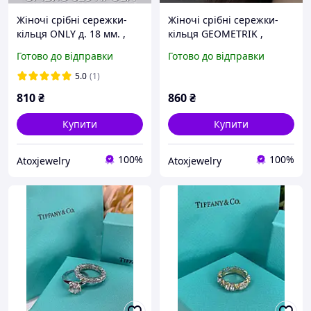
Жіночі срібні сережки-
Жіночі срібні сережки-
кільця ONLY д. 18 мм. ,
кільця GEOMETRIK ,
сережки кільця Конго
сережки кільця Конго
Готово до відправки
Готово до відправки
срібло 925 проба,
срібло 925 проба, ЯКІСТЬ
ТОПОВА ЯКІСТЬ
ТОП
5.0
(1)
810
₴
860
₴
Купити
Купити
100%
100%
Atoxjewelry
Atoxjewelry