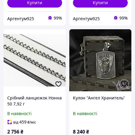
Купити
Купити
99%
99%
Аргентум925
Аргентум925
Срібний ланцюжок Нонна
Кулон "Ангел Хранитель"
50 7,92 г
В наявності
В наявності
459
від
₴
/міс
2 756
₴
8 240
₴