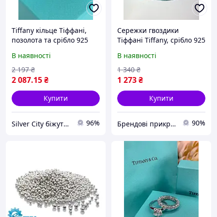
Tiffany кільце Тіффані,
Сережки гвоздики
позолота та срібло 925
Тіффані Tiffany, срібло 925
проби. Люкс-якість
проби. Люкс якість.
В наявності
В наявності
Ідеально на подарунок
дівчині!
2 197
₴
1 340
₴
2 087
.15
₴
1 273
₴
Купити
Купити
96%
90%
Silver City біжутерія
Брендові прикраси Beauty Mix