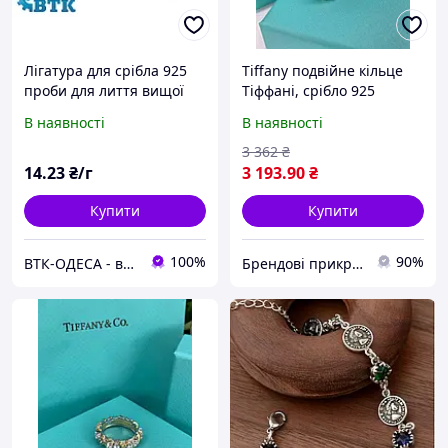
Лігатура для срібла 925
Tiffany подвійне кільце
проби для лиття вищої
Тіффані, срібло 925
якості (AG108M)
проби. Люкс-якість
В наявності
В наявності
3 362
₴
14
.23
₴/г
3 193
.90
₴
Купити
Купити
100%
90%
ВТК-ОДЕСА - все для ювелірів
Брендові прикраси Beauty Mix