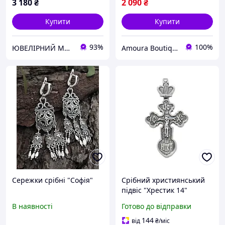
3 180
₴
2 090
₴
Купити
Купити
93%
100%
ЮВЕЛІРНИЙ МАГАЗИН "Срібна Олена"
Amoura Boutique
Сережки срібні "Софія"
Срібний християнський
підвіс "Хрестик 14"
В наявності
Готово до відправки
144
від
₴
/міс