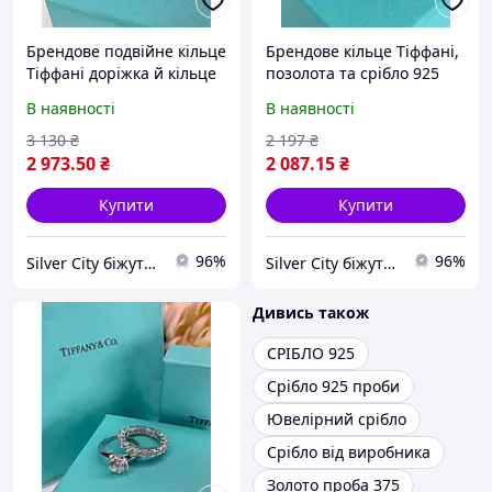
Брендове подвійне кільце
Брендове кільце Тіффані,
Тіффані доріжка й кільце
позолота та срібло 925
у великому цирконному
проби. Люкс-якість
В наявності
В наявності
срібло 925 проби. Люкс
якість
3 130
₴
2 197
₴
2 973
.50
₴
2 087
.15
₴
Купити
Купити
96%
96%
Silver City біжутерія
Silver City біжутерія
Дивись також
СРІБЛО 925
Срібло 925 проби
Ювелірний срібло
Срібло від виробника
Золото проба 375