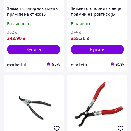
Знімач стопорних кілець
Знімач стопорних кілець
прямий на стиск (L-
прямий на розтиск (L-
230мм) Forsage F-
280мм) Forsage F-
В наявності
В наявності
609230HS
609280SS
362
₴
374
₴
343
.90
₴
355
.30
₴
Купити
Купити
95%
95%
markettul
markettul