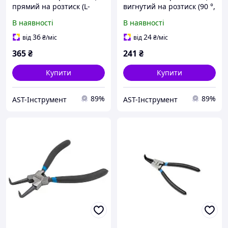
прямий на розтиск (L-
вигнутий на розтиск (90 °,
280мм) Forsage F-
L-180мм) Forsage F-
В наявності
В наявності
609280SS
609180SB
36
24
від
₴
/міс
від
₴
/міс
365
₴
241
₴
Купити
Купити
89%
89%
AST-Інструмент
AST-Інструмент