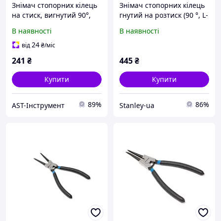
Знімач стопорних кілець
Знімач стопорних кілець
на стиск, вигнутий 90°,
гнутий на розтиск (90 °, L-
180 мм, Forsage F-
330мм), в блістері Forsage
В наявності
В наявності
609180HB
F-609330SB
24
від
₴
/міс
241
₴
445
₴
Купити
Купити
89%
86%
AST-Інструмент
Stanley-ua