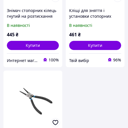
Знімач стопорних кілець
Кліщі для зняття і
гнутий на розтискання
установки стопорних
(90°, L 330 мм), у блістері
кілець без вушок, в
В наявності
В наявності
Forsage F-609330SB
блістері
445
₴
461
₴
Купити
Купити
100%
96%
Интернет магазин "3 щітки"
Твій вибір