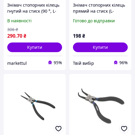
Знімач стопорних кілець
Знімач стопорних кілець
гнутий на стиск (90 °, L-
прямий на стиск (L-
200мм) Forsage F-
140мм), в блістері
В наявності
Готово до відправки
609200HB
306
₴
290
.70
₴
198
₴
Купити
Купити
95%
96%
markettul
Твій вибір