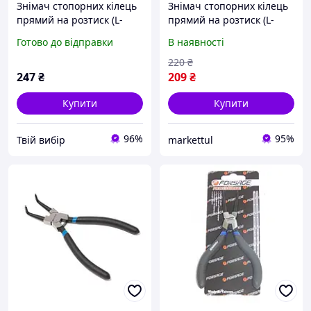
Знімач стопорних кілець
Знімач стопорних кілець
прямий на розтиск (L-
прямий на розтиск (L-
180мм), в блістері
140мм) Forsage F-
Готово до відправки
В наявності
609140SS
220
₴
247
₴
209
₴
Купити
Купити
96%
95%
Твій вибір
markettul