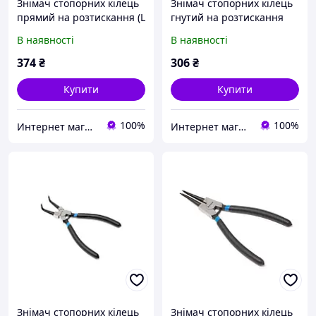
Знімач стопорних кілець
Знімач стопорних кілець
прямий на розтискання (L
гнутий на розтискання
280 мм), у блістері
(90°, L 200 мм), у блістері
В наявності
В наявності
Forsage F-609280SS
Forsage F-609200SB
374
₴
306
₴
Купити
Купити
100%
100%
Интернет магазин "3 щітки"
Интернет магазин "3 щітки"
Знімач стопорних кілець
Знімач стопорних кілець