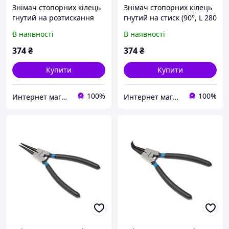
Знімач стопорних кілець
Знімач стопорних кілець
гнутий на розтискання
гнутий на стиск (90°, L 280
(90°, L 280 мм), у блістері
мм), у блістері Forsage F-
В наявності
В наявності
Forsage F-609280SB
609280HB
374
₴
374
₴
Купити
Купити
100%
100%
Интернет магазин "3 щітки"
Интернет магазин "3 щітки"