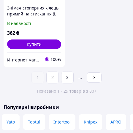
Знімач стопорних кілець
прямий на стискання (L
230 мм), у блістері
В наявності
Forsage F-609230HS
362
₴
Купити
100%
Интернет магазин "3 щітки"
1
2
3
...
Показано 1 - 29 товарів з 80+
Популярні виробники
Yato
Toptul
Intertool
Knipex
APRO