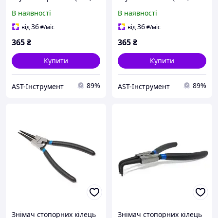
280мм) Forsage F-
280мм) Forsage F-
В наявності
В наявності
609280SB
609280HB
36
36
від
₴
/міс
від
₴
/міс
365
₴
365
₴
Купити
Купити
89%
89%
AST-Інструмент
AST-Інструмент
Знімач стопорних кілець
Знімач стопорних кілець