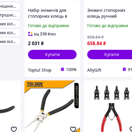
Знімач для зовнішніх стопорних кілець
Набір знімачів для
Знімачі стопорних
Знімач для внутрішніх стопорних кілець
стопорних кілець в
кілець ручний
ложементі для візків 4
інструмент 180 мм
Знімач стопорних кілець із довгим жалом
Готово до відправки
Готово до відправки
предмети TOPTUL
набір 4 предмети Allo
Знімач стопорних кілець на розтискання
GBAT0401
для ремонту та
338
від
₴
/міс
858
.84
₴
обслуговування
Знімач стопорних кілець 19-60 мм
2 031
₴
658
.84
₴
Купити
Купити
100%
9
Toptul Shop
AllyGift