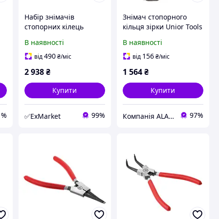
Набір знімачів
Знімач стопорного
стопорних кілець
кільця зірки Unior Tools
посилених 4 од TOPTUL
для BOSCH gen 2
В наявності
В наявності
id
GBAT0403
lockring tool
490
156
від
₴
/міс
від
₴
/міс
2 938
₴
1 564
₴
Купити
Купити
1%
99%
97%
✅ExMarket
Компанія ALANTUR