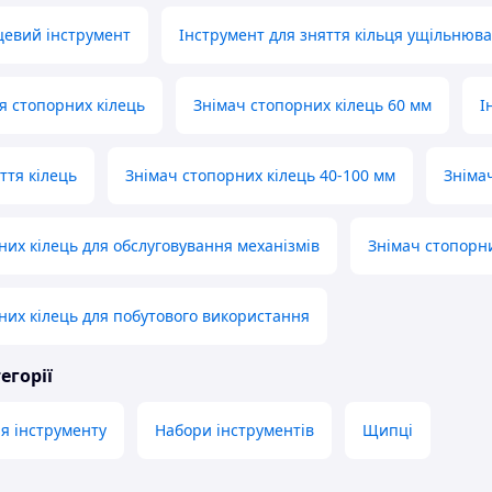
цевий інструмент
Інструмент для зняття кільця ущільнюв
ля стопорних кілець
Знімач стопорних кілець 60 мм
І
ття кілець
Знімач стопорних кілець 40-100 мм
Знімач
них кілець для обслуговування механізмів
Знімач стопорни
них кілець для побутового використання
егорії
я інструменту
Набори інструментів
Щипці