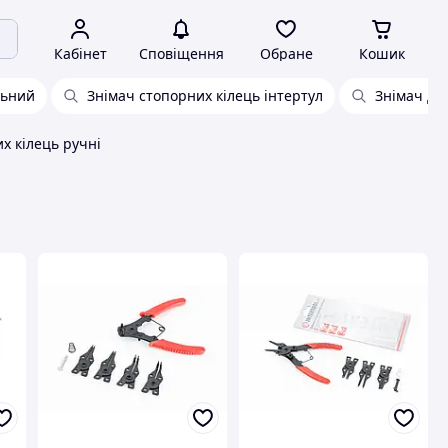
Кабінет
Сповіщення
Обране
Кошик
льний
Знімач стопорних кілець інтертул
Знімач дл
х кілець ручні