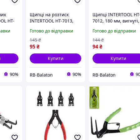
них
Щипці на розтиск
Щипці INTERTOOL HT
OOL HT-
INTERTOOL HT-7013,
7012, 180 мм, вигнуті,
функції в
180 мм, прямі - якісні
на стиск - для точног
равки
Готово до відправки
Готово до відправки
енті
щипці для зняття
зняття стопорних
стопорних кілець
кілець
145
₴
144
₴
95
₴
94
₴
и
Купити
Купити
90%
90%
9
RB-Balaton
RB-Balaton