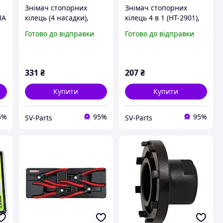
Знімач стопорних
Знімач стопорних
ЛА
кілець (4 насадки),
кілець 4 в 1 (HT-2901),
Ручний інструмент, PS-
Ручний інструмент, PS-
Готово до відправки
Готово до відправки
332037
702409
331
₴
207
₴
Купити
Купити
5%
95%
95%
SV-Parts
SV-Parts