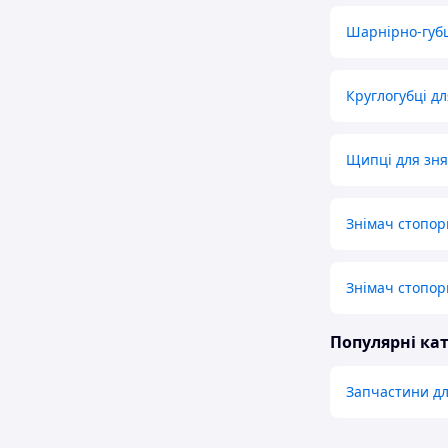
Шарнірно-губ
Круглогубці д
Щипці для зня
Знімач стопор
Знімач стопор
Популярні кат
Запчастини дл