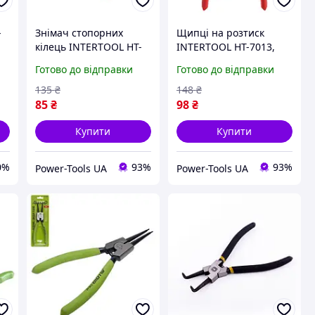
-
Знімач стопорних
Щипці на розтиск
кілець INTERTOOL HT-
INTERTOOL HT-7013,
о
2901, 4 в 1 - зручно,
180 мм - міцний хват і
Готово до відправки
Готово до відправки
швидко, доступно
чітка фіксація
135
₴
148
₴
85
₴
98
₴
Купити
Купити
0%
93%
93%
Power-Tools UA
Power-Tools UA