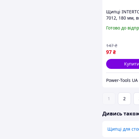
Щипці INTERTO
7012, 180 мм, в
на стиск - вигн
Готово до відп
форма, ідеальн
монтажу
147
₴
97
₴
Купит
Power-Tools UA
1
2
Дивись тако
Щипці для сто