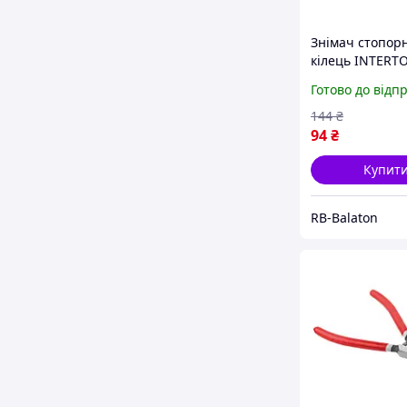
Знімач стопор
кілець INTERT
2901, 4 в 1 - 4 
Готово до відп
одному інструм
144
₴
94
₴
Купит
RB-Balaton