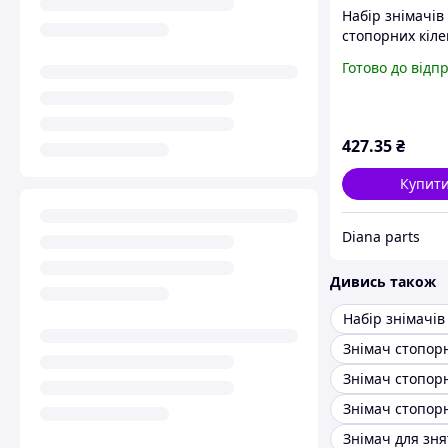
Набір знімачів
стопорних кіл
(310705)
Готово до відп
гумовий/175мм/
шт
427
.35
₴
Купит
Diana parts
Дивись також