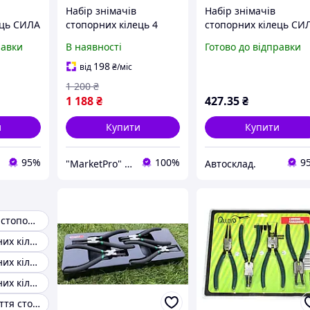
Набір знімачів
Набір знімачів
ець СИЛА
стопорних кілець 4
стопорних кілець СИ
предметів (ложемент)
(310705)
равки
В наявності
Готово до відправки
к-т 4
YATO YT-55443
гумовий/175мм/к-т 4
шт
198
від
₴
/міс
1 200
₴
1 188
₴
427
.35
₴
и
Купити
Купити
95%
100%
9
"MarketPro" Інтернет-магазин інструментів та обладнання
Автосклад.
Набір знімачів стопорних кілець
Знімач стопорних кілець подовжений
Знімач стопорних кілець універсальний
Знімач стопорних кілець інтертул
Знімач для зняття стопорних кілець