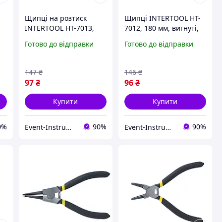
Щипці на розтиск
Щипці INTERTOOL HT-
-
INTERTOOL HT-7013,
7012, 180 мм, вигнуті,
180 мм - прямі щипці
на стиск - ефективність
Готово до відправки
Готово до відправки
х
для зовнішніх кілець
у кожному русі
147
₴
146
₴
97
₴
96
₴
Купити
Купити
0%
90%
90%
Event-Instrument
Event-Instrument