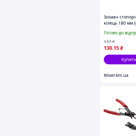
Знімач стопор
кілець 180 мм 
гнуті) SIGMA (4
Готово до відп
137
₴
130
.15
₴
Купит
Mixer.km.ua