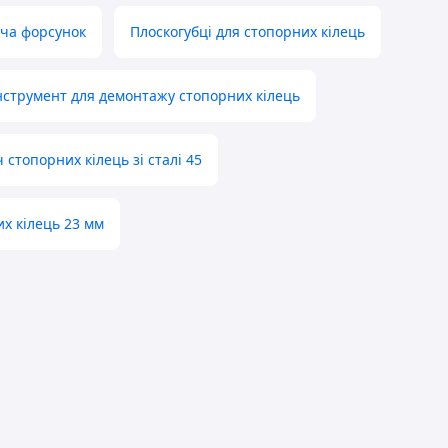
ача форсунок
Плоскогубці для стопорних кілець
нструмент для демонтажу стопорних кілець
 стопорних кілець зі сталі 45
х кілець 23 мм