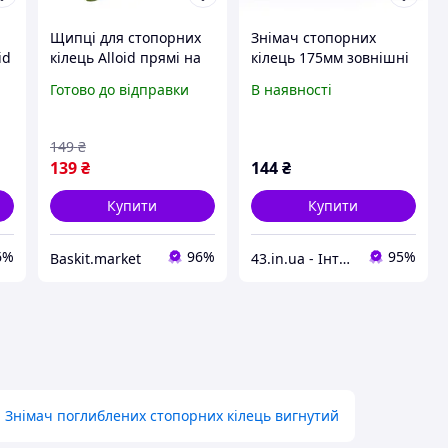
Щипці для стопорних
Знімач стопорних
id
кілець Alloid прямі на
кілець 175мм зовнішні
розтискання 175 мм
вигнуті СИЛА
Готово до відправки
В наявності
149
₴
139
₴
144
₴
Купити
Купити
6%
96%
95%
Baskit.market
43.in.ua - Інтернет-магазин з широким асортиментом різних товарів для Вашого життя та комфорту
Знімач поглиблених стопорних кілець вигнутий