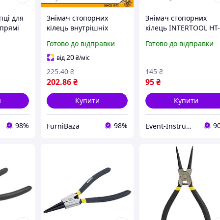
пці для
Знімач стопорних
Знімач стопорних
 прямі
кілець внутрішніх
кілець INTERTOOL HT
B38
прямий 175 мм Tolsen з
2901, 4 в 1 - набір для
Готово до відправки
Готово до відправки
вуглецевої сталі для
демонтажу стопорни
авторемонту, монтажу
кілець
20
від
₴
/міс
механізмів
225
.40
₴
145
₴
202
.86
₴
95
₴
и
Купити
Купити
98%
98%
9
FurniBaza
Event-Instrument