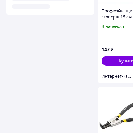
Професійні щи
стопорів 15 см
Полакс 903C04
В наявності
147
₴
Купит
Инте​рнет​-кат​алог ск​​идок "BAGSPACE"