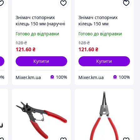
Знімач стопорних
Знімач стопорних
кілець 150 мм (наручні
кілець 150 мм
прямі) GRAD (4350235)
(внутрішні гнуті) GRAD
Готово до відправки
Готово до відправки
(4350225)
128
₴
128
₴
121
.60
₴
121
.60
₴
Купити
Купити
0%
100%
100%
Mixer.km.ua
Mixer.km.ua