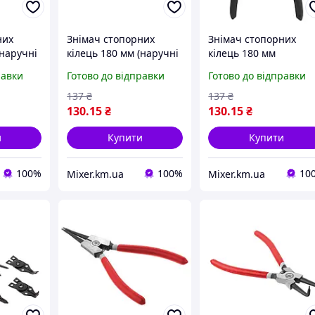
них
Знімач стопорних
Знімач стопорних
(наручні
кілець 180 мм (наручні
кілець 180 мм
350121)
прямі) SIGMA (4350111)
(внутрішні прямі)
равки
Готово до відправки
Готово до відправки
SIGMA (4350011)
137
₴
137
₴
130
.15
₴
130
.15
₴
и
Купити
Купити
100%
100%
10
Mixer.km.ua
Mixer.km.ua