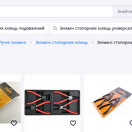
Знайти
их кілець подовжений
Знімач стопорних кілець універса
Ручні знімачі
Знімачі стопорних кілець
Знімачі стопорни