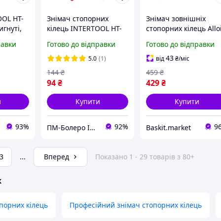
OL HT-
Знімач стопорних
Знімач зовнішніх
игнуті,
кілець INTERTOOL HT-
стопорних кілець Allo
ута
2901, 4 в 1 - набір для
190 мм
равки
Готово до відправки
Готово до відправки
а для
демонтажу стопорних
кілець
43
5.0
(1)
від
₴
/міс
144
₴
459
₴
94
₴
429
₴
и
Купити
Купити
93%
92%
9
ПМ-Болеро Інструмент
Baskit.market
3
...
Вперед
Показано 1 - 29 товарів з 80+
ж
порних кілець
Професійний знімач стопорних кілець