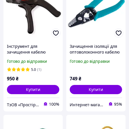
Інструмент для
Зачищення ізоляції для
зачищення кабелю
оптоволоконного кабелю
Pro'sKit CP-367A
Pro'sKit CP-328 153 мм
Готово до відправки
Готово до відправки
5.0
(1)
950
₴
749
₴
Купити
Купити
100%
95%
ТзОВ «Простір Груп»
Интернет-магазин "RADIOMART"