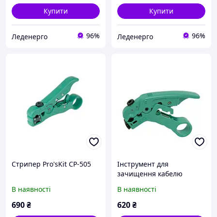
Купити
Купити
96%
96%
Леденерго
Леденерго
Стрипер Pro'sKit CP-505
Інструмент для
зачищення кабелю
Pro'sKit CP-508
В наявності
В наявності
690
₴
620
₴