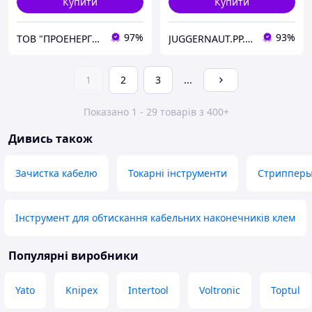
Купити
Купити
97%
93%
ТОВ "ПРОЕНЕРГО"
JUGGERNAUT.PP.UA
1
2
3
...
Показано 1 - 29 товарів з 400+
Дивись також
Зачистка кабелю
Токарні інструменти
Стрипперы
Інструмент для обтискання кабельних наконечників клем
Популярні виробники
Yato
Knipex
Intertool
Voltronic
Toptul