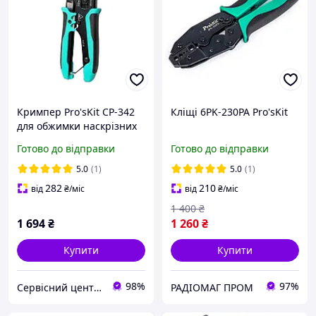
Кримпер Pro'sKit CP-342
Кліщі 6PK-230PA Pro'sKit
для обжимки наскрізних
конекторів, модульних
Готово до відправки
Готово до відправки
роз'ємів, конекторів 8P8C
(RJ-45)
5.0
(1)
5.0
(1)
282
210
від
₴
/міс
від
₴
/міс
1 400
₴
1 694
₴
1 260
₴
Купити
Купити
98%
97%
Сервісний центр Екран
РАДІОМАГ ПРОМ