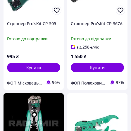
Стріппер Pro'sKit CP-505
Стріппер Pro'sKit CP-367A
Готово до відправки
Готово до відправки
258
від
₴
/міс
995
₴
1 550
₴
Купити
Купити
96%
97%
ФОП Місковець О.Г.
ФОП Полюхович Л.Г.