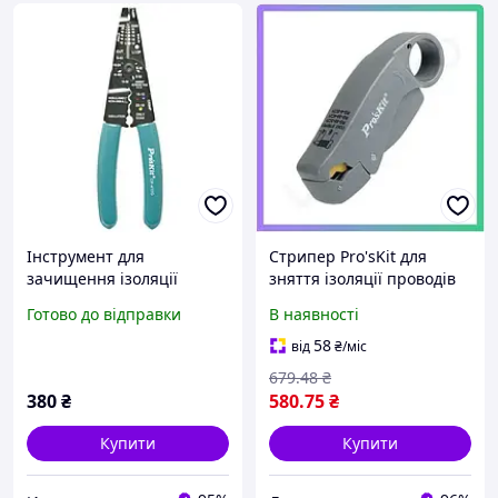
Інструмент для
Стрипер Pro'sKit для
зачищення ізоляції
зняття ізоляції проводів
Pro'sKit CP-412G
електромонтажний
Готово до відправки
В наявності
інструмент для
електриків SKU_6PK-322
58
від
₴
/міс
679
.48
₴
380
₴
580
.75
₴
Купити
Купити