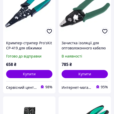
Кримпер-стрипер Pro'sKit
Зачистка ізоляції для
CP-419 для обжимки
оптоволоконного кабелю
ізольованих,
Pro'sKit 8PK-326
Готово до відправки
В наявності
неізольованих проводів
0,3-2 мм/0.5-5.5 мм
658
₴
785
₴
Купити
Купити
98%
95%
Сервісний центр Екран
Интернет-магазин "RADIOMART"