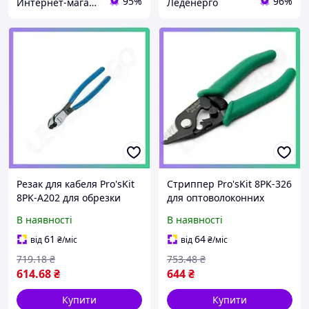
95%
96%
Интернет-магазин "RADIOMART"
Леденерго
Резак для кабеля Pro'sKit
Стриппер Pro'sKit 8PK-326
8PK-A202 для обрезки
для оптоволоконних
проводів та кабелів
кабелів інструмент для
В наявності
В наявності
інструмент для електрики
зняття ізоляції SKU_8PK-
SKU_8PK-A202
326
61
64
від
₴
/міс
від
₴
/міс
719
.18
₴
753
.48
₴
614
.68
₴
644
₴
Купити
Купити