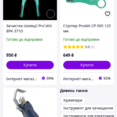
Зачистка ізоляції Pro`sKit
Стріпер Proskit CP-505 125
8PK-371D
мм
Готово до відправки
Готово до відправки
5.0
(1)
950
₴
649
₴
Купити
Купити
99%
95%
Інтернет-магазин "RADIOMIR"
Интернет-магазин "RADIOMART"
Дивись також
Кримпери
Інструмент для зачищення п
Інструменти для електриків