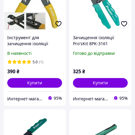
Інструмент для
Зачищення ізоляції
зачищення ізоляції
Pro'sKit 8PK-3161
Pro'sKit 6PK-223
В наявності
Готово до відправки
5.0
(1)
390
₴
325
₴
Купити
Купити
95%
95%
Интернет-магазин "RADIOMART"
Интернет-магазин "RADIOMART"