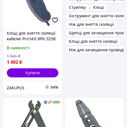
Стрипер
Кліщі
Інструмент для зняття ізоляці
Ніж для зняття ізоляції
Щипці для зачищення прово
Кліщі для зняття ізоляції
кабелю Pro'sKit 8PK-325B
Кліщі для зняття ізоляції
довжина 150 мм для
В наявності
Ніж для зачищення проводів
кабелів 4.5 25 мм Синій
1 541
₴
1 492
₴
Купити
94%
ZAKUPUS