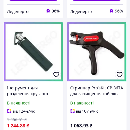
96%
96%
Леденерго
Леденерго
Інструмент для
Стриппер Pro'sKit CP-367A
розділення круглого
для зачищення кабелів
кабелю Pro'sKit для
інструмент для обробки
В наявності
В наявності
монтажу та ремонту
ізоляції
кабелів SKU_8PK-502
124
107
від
₴
/міс
від
₴
/міс
1 456
.51
₴
1 244
.88
₴
1 068
.93
₴