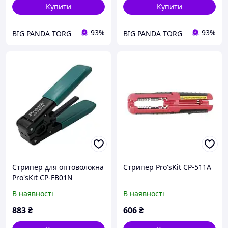
Купити
Купити
93%
93%
BIG PANDA TORG
BIG PANDA TORG
Стрипер для оптоволокна
Стрипер Pro'sKit CP-511A
Pro'sKit CP-FB01N
В наявності
В наявності
883
₴
606
₴