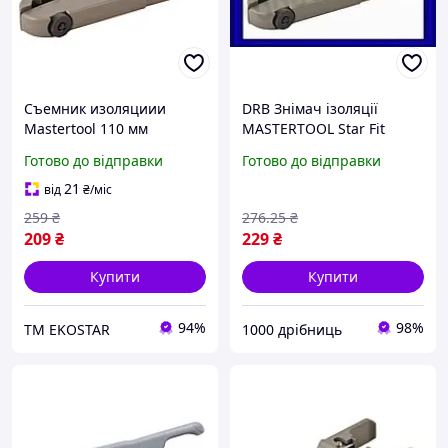
Съемник изоляциии
DRB Знімач ізоляції
Mastertool 110 мм
MASTERTOOL Star Fit
универсальный 0.2-8 мм²
універсальний 0,5-9,5
Готово до відправки
Готово до відправки
(75-2271) ЕКОБОКС
мм2 для дроту обрізка та
зняття ізоляції DRB_Q7
21
від
₴
/міс
259
₴
276
.25
₴
209
₴
229
₴
Купити
Купити
94%
98%
ТМ EKOSTAR
1000 дрібниць