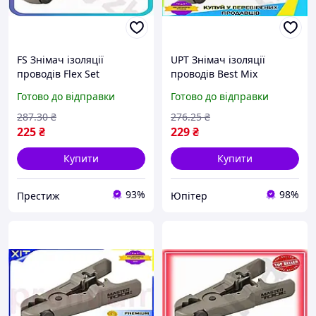
FS Знімач ізоляції
UPT Знімач ізоляції
проводів Flex Set
проводів Best Mix
MASTERTOOL
MASTERTOOL
Готово до відправки
Готово до відправки
універсальний 0,5-9,5
універсальний 0,5-9,5
мм2 для електриків
мм2 для електриків
287
.30
₴
276
.25
₴
знімання ізол SET18-F
знімання ізол UPT66-B
225
₴
229
₴
Купити
Купити
93%
98%
Престиж
Юпітер