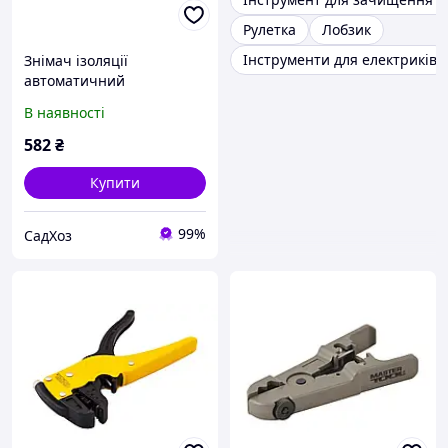
Рулетка
Лобзик
Інструменти для електриків
Знімач ізоляції
автоматичний
MASTERTOOL 0.8-8.0 мм2
В наявності
SK5 75-2274
582
₴
Купити
99%
СадХоз