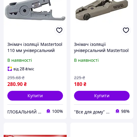
Знімач ізоляції Mastertool
Знімач ізоляції
110 мм універсальний
універсальний Mastertool
0.2-8 мм2 (75-2271)
75-2271
В наявності
В наявності
28
від
₴
/міс
295
.68
₴
225
₴
280
.90
₴
180
₴
Купити
Купити
100%
98%
ГЛОБАЛЬНИЙ СВІТ
"Все для дому" мережа будівельно-господарських магазинів