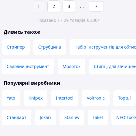
1
2
3
...
Показано 1 - 29 товарів з 200+
Дивись також
Стрипер
Струбцина
Набір інструментів для обтис
Садовий інструмент
Молоток
Щипці для зачищен
Популярні виробники
Yato
Knipex
Intertool
Voltronic
Toptul
Стандарт
Jokari
Stanley
Takel
NEO Tool