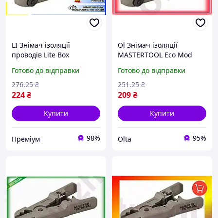
LI Знімач ізоляції
Ol Знімач ізоляції
проводів Lite Box
MASTERTOOL Eco Mod
MASTERTOOL
універсальний 0,5-9,5
Готово до відправки
Готово до відправки
універсальний 0,5-9,5
мм2 для дроту обрізка та
мм2 для електриків
зняття ізоляції TOP22-G
276
.25
₴
251
.25
₴
знімання ізол LIP77/R
224
₴
209
₴
Купити
Купити
98%
95%
Преміум
Olta