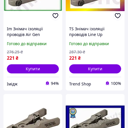
Im Знімач ізоляції
TS Знімач ізоляції
проводів Air Gen
проводів Line Up
MASTERTOOL
MASTERTOOL
Готово до відправки
Готово до відправки
універсальний 0,5-9,5
універсальний 0,5-9,5
мм2 для електриків
мм2 для електриків
276
.25
₴
287
.30
₴
знімання ізоля IMD22/G
знімання ізоля TRD-33/1
221
₴
221
₴
Купити
Купити
94%
100%
Імідж
Trend Shop