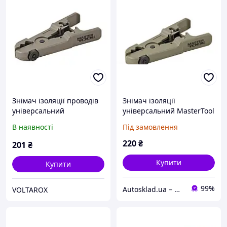
Знімач ізоляції проводів
Знімач ізоляції
універсальний
універсальний MasterTool
MASTERTOOL 0.5-9.5 мм²
75-2271
В наявності
Під замовлення
75-2271
220
₴
201
₴
Купити
Купити
99%
Autosklad.ua – фарби, автоемалі, герметики, лаки, набори інструментів, компресори
VOLTAROX