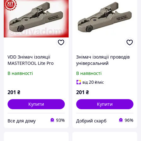
VDD Знімач ізоляції
Знімач ізоляції проводів
MASTERTOOL Lite Pro
універсальний
універсальний 0,5-9,5
MASTERTOOL 0.5-9.5 мм²
В наявності
В наявності
мм2 для дроту обрізка та
75-2271
зняття ізоляції VDD11-S
20
від
₴
/міс
201
₴
201
₴
Купити
Купити
93%
96%
Все для дому
Добрий скарб