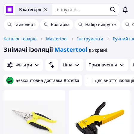
В категорії
Гайковерт
Болгарка
Набір викруток
Каталог товарів
Mastertool
Інструменти
Ручний ін
Знімачі ізоляції
Mastertool
в Україні
Фільтри
Ціна
Призначення
Безкоштовна доставка Rozetka
Для зняття ізоляці