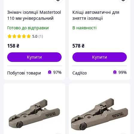
Знімач ізоляції Mastertool
Кліщі автоматичні для
110 мм універсальний
зняття ізоляції
0.2-8 мм²
MASTERTOOL 0.2-6.0 мм2
Готово до відправки
В наявності
CrMoV 75-2270
5.0
(1)
158
₴
578
₴
Купити
Купити
97%
99%
Побутові товари
СадХоз