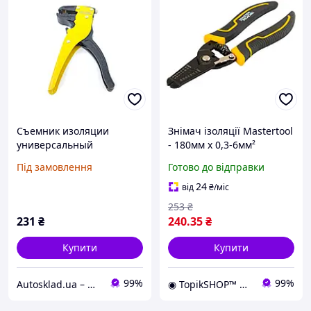
Съемник изоляции
Знімач ізоляції Mastertool
универсальный
- 180мм x 0,3-6мм²
MasterTool 75-2272
Під замовлення
Готово до відправки
24
від
₴
/міс
253
₴
231
₴
240
.35
₴
Купити
Купити
99%
99%
Autosklad.ua – фарби, автоемалі, герметики, лаки, набори інструментів, компресори
◉ TopikSHOP™ ◉ - онлайн магазин корисних товарів для дому, дачі, саду, майстерні та гаражу