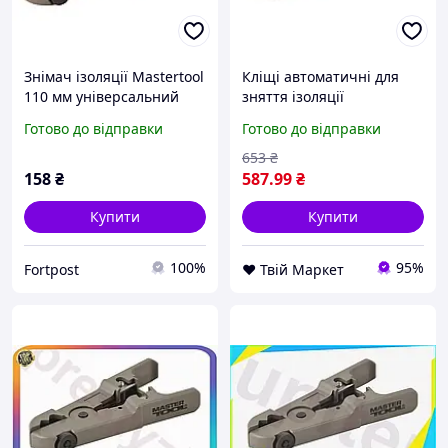
Знімач ізоляції Mastertool
Кліщі автоматичні для
110 мм універсальний
зняття ізоляції
0.2-8 мм² (75-2271)
MASTERTOOL 0.2-6.0 мм2
Готово до відправки
Готово до відправки
CrMoV Red (75-2270) D9-
2026
653
₴
158
₴
587
.99
₴
Купити
Купити
100%
95%
Fortpost
❤️ Твій Маркет