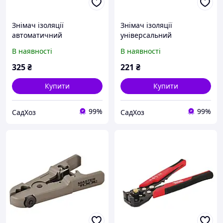
Знімач ізоляції
Знімач ізоляції
автоматичний
універсальний
MASTERTOOL 0.2-5.5 мм2
MASTERTOOL 0.5-9.5 мм2
В наявності
В наявності
Mn65 75-2272
75-2271
325
₴
221
₴
Купити
Купити
99%
99%
СадХоз
СадХоз