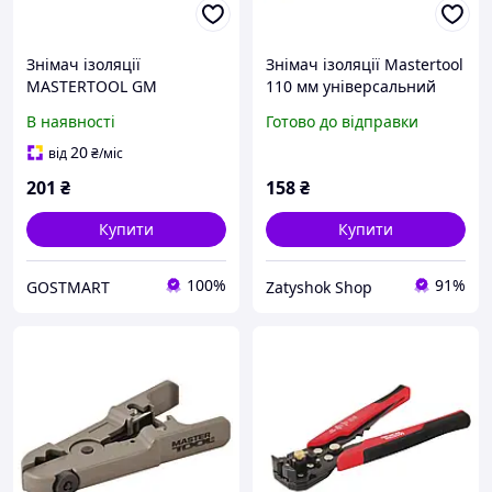
Знімач ізоляції
Знімач ізоляції Mastertool
MASTERTOOL GM
110 мм універсальний
універсальний (75-2271)
0.2-8 мм² (75-2271)
В наявності
Готово до відправки
20
від
₴
/міс
201
₴
158
₴
Купити
Купити
100%
91%
GOSTMART
Zatyshok Shop