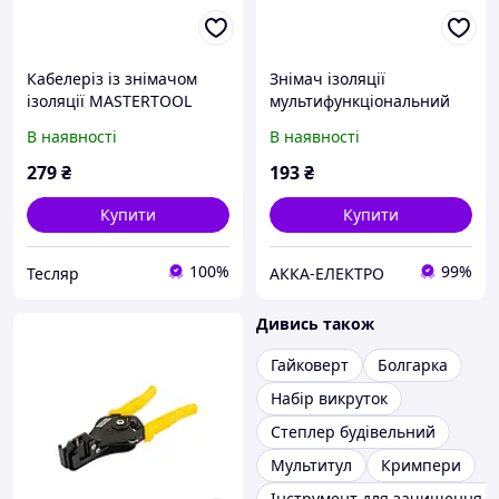
Кабелеріз із знімачом
Знімач ізоляції
ізоляції MASTERTOOL
мультифункціональний
MASTERTOOL 0.3-6.0 мм²
В наявності
В наявності
Mn65 75-2273
279
₴
193
₴
Купити
Купити
100%
99%
Тесляр
АККА-ЕЛЕКТРО
Дивись також
Гайковерт
Болгарка
Набір викруток
Степлер будівельний
Мультитул
Кримпери
Інструмент для зачищення п