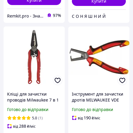
Купити
Купити
97%
Remkit.pro - Знайдемо все, що вам потрібне!
С О Н Я Ш Н И Й
Кліщі для зачистки
Інструмент для зачистки
проводів Milwaukee 7 в 1
дротів MILWAUKEE VDE
(4932478554)
160 мм. (4932464573)
Готово до відправки
Готово до відправки
190
5.0
(1)
від
₴
/міс
288
від
₴
/міс