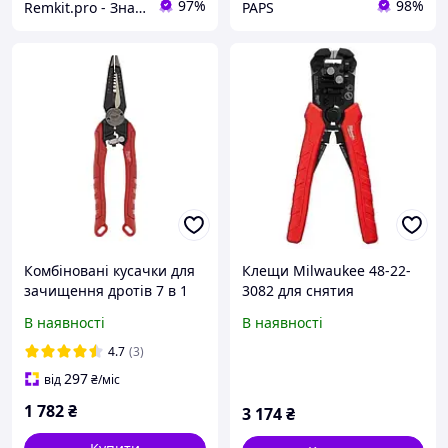
97%
98%
Remkit.pro - Знайдемо все, що вам потрібне!
PAPS
Комбіновані кусачки для
Клещи Milwaukee 48-22-
зачищення дротів 7 в 1
3082 для снятия
MILWAUKEE 4932478554
изоляции
В наявності
В наявності
автоматические
стриппер
4.7
(3)
297
від
₴
/міс
1 782
₴
3 174
₴