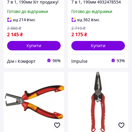
7 в 1, 190мм Хіт продажу!
7 в 1, 190мм 4932478554
impulse
Готово до відправки
Готово до відправки
214
362
від
₴
/міс
від
₴
/міс
2 860
₴
2 719
₴
2 145
₴
2 175
₴
Купити
Купити
96%
93%
Дім і Комфорт
Impulse