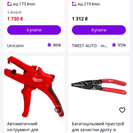
173
219
від
₴
/міс
від
₴
/міс
1 816
₴
1 730
₴
1 312
₴
Купити
Купити
96%
95%
Uniconn
TWIST AUTO - інструмент за доступною ціною
Автоматичний
Багатоцільовий пристрій
інструмент для
для зачистки дроту зі