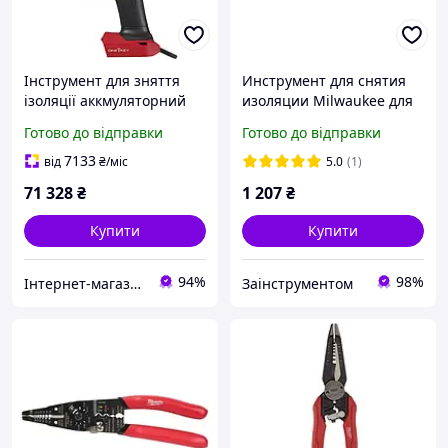
Інструмент для зняття
Инструмент для снятия
ізоляції аккмуляторний
изоляции Milwaukee для
MILWAUKEE M18 FCST-0C
круглого кабеля
Готово до відправки
Готово до відправки
(кейс)
4932498269
7133
від
₴
/міс
5.0
(1)
71 328
₴
1 207
₴
Купити
Купити
94%
98%
Інтернет-магазин будівельних інструментів та садової техніки VolynTools
Заінструментом