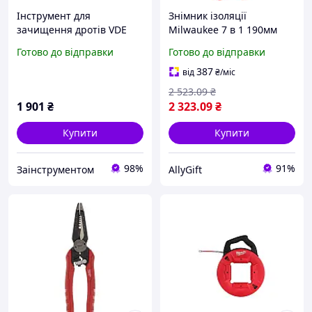
Інструмент для
Знімник ізоляції
зачищення дротів VDE
Milwaukee 7 в 1 190мм
160 mm MILWAUKEE
високоякісні комбіновані
Готово до відправки
Готово до відправки
4932464573
кусачки для проводів
387
від
₴
/міс
2 523
.09
₴
1 901
₴
2 323
.09
₴
Купити
Купити
98%
91%
Заінструментом
AllyGift