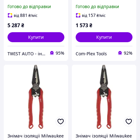
видалення ізоляції
щипцями MILWAUKEE
Готово до відправки
Готово до відправки
MILWAUKEE MILWAUKEE
(4932493816)
ACC 4932498268
881
157
від
₴
/міс
від
₴
/міс
5 287
₴
1 573
₴
Купити
Купити
95%
92%
TWIST AUTO - інструмент за доступною ціною
Com-Plex Tools
Знімач ізоляції Milwaukee
Знімач ізоляції Milwaukee