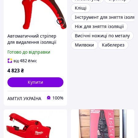
Кліщі
Інструмент для зняття ізоляці
Ніж для зняття ізоляції
Висічні ножиці по металу
Автоматичний стріпер
для видалення ізоляції
Милвоки
Кабелерез
MILWAUKEE 4932498268
Готово до відправки
482
від
₴
/міс
4 823
₴
Купити
100%
АМТУЛ УКРАЇНА