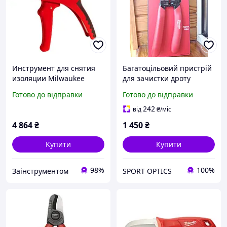
Инструмент для снятия
Багатоцільовий пристрій
изоляции Milwaukee
для зачистки дроту
автоматический
MILWAUKEE, з щипцями /
Готово до відправки
Готово до відправки
4932498268
4932493816
242
від
₴
/міс
4 864
₴
1 450
₴
Купити
Купити
98%
100%
Заінструментом
SPORT OPTICS