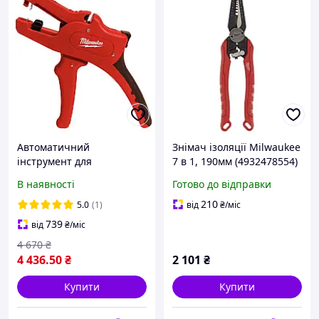
Автоматичний
Знімач ізоляції Milwaukee
інструмент для
7 в 1, 190мм (4932478554)
видалення ізоляції
z
В наявності
Готово до відправки
MILWAUKEE
210
5.0
(1)
від
₴
/міс
739
від
₴
/міс
4 670
₴
4 436
.50
₴
2 101
₴
Купити
Купити