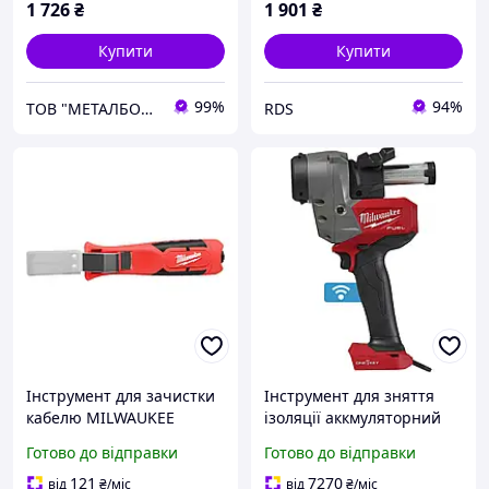
1 726
₴
1 901
₴
Купити
Купити
99%
94%
ТОВ "МЕТАЛБОКС"
RDS
Інструмент для зачистки
Інструмент для зняття
кабелю MILWAUKEE
ізоляції аккмуляторний
(4932498269)
безщітковий MILWAUKEE,
Готово до відправки
Готово до відправки
M18 FCST-0C (каркас,
кейс) (4933499274)
121
7270
від
₴
/міс
від
₴
/міс