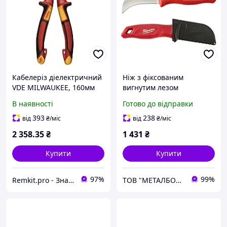
Кабелеріз діелектричний
Ніж з фіксованим
VDE MILWAUKEE, 160мм
вигнутим лезом
Milwaukee Hawkbill
В наявності
Готово до відправки
4932464829
393
238
від
₴
/міс
від
₴
/міс
2 358
.35
₴
1 431
₴
Купити
Купити
97%
99%
Remkit.pro - Знайдемо все, що вам потрібне!
ТОВ "МЕТАЛБОКС"