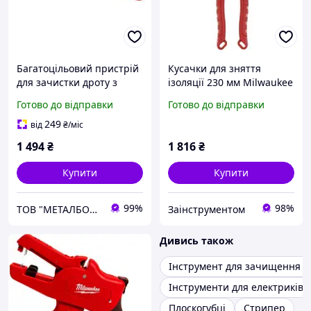
Багатоцільовий пристрій
Кусачки для зняття
для зачистки дроту з
ізоляції 230 мм Milwaukee
щипцями Milwaukee
7 в 1 4932478554
Готово до відправки
Готово до відправки
(4932493816)
249
від
₴
/міс
1 494
₴
1 816
₴
Купити
Купити
99%
98%
ТОВ "МЕТАЛБОКС"
Заінструментом
Дивись також
Інструмент для зачищення п
Інструменти для електриків
Плоскогубці
Стрипер