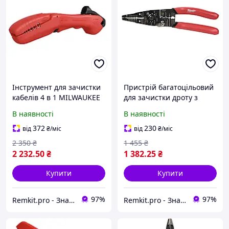
Інструмент для зачистки
Пристрій багатоцільовий
кабелів 4 в 1 MILWAUKEE
для зачистки дроту з
4932498270
щипцями MILWAUKEE
В наявності
В наявності
372
230
від
₴
/міс
від
₴
/міс
2 350
₴
1 455
₴
2 232
.50
₴
1 382
.25
₴
Купити
Купити
97%
97%
Remkit.pro - Знайдемо все, що вам потрібне!
Remkit.pro - Знайдемо все, що вам потрібне!