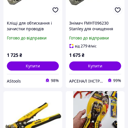
Кліщі для обтискання і
Знімач FMHT096230
зачистки проводів
Stanley для очищення
STANLEY, Ø=0,8-2,6 мм DW
ізоляції автоматичний
Готово до відправки
Готово до відправки
FatMax
279
від
₴
/міс
1 725
₴
1 675
₴
Купити
Купити
98%
99%
AStools
АРСЕНАЛ ІНСТРУМЕНТА