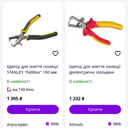
Щипці для зняття ізоляції
Щипці для зняття ізоляції
STANLEY "FatMax" 160 мм
діелектричні ізольвані
STANLEY "MaxSteel" :
В наявності
В наявності
L=170 мм, корпус VDE до
DW
140
від
₴
/міс
1 395
₴
1 232
₴
Купити
Купити
99%
98%
Агросервіс
AStools