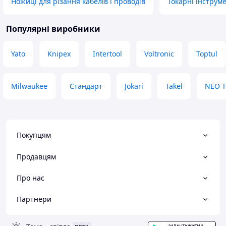
Ножиці для різання кабелів і проводів
Токарні інструм
Популярні виробники
Yato
Knipex
Intertool
Voltronic
Toptul
Milwaukee
Стандарт
Jokari
Takel
NEO T
Покупцям
Продавцям
Про нас
Партнери