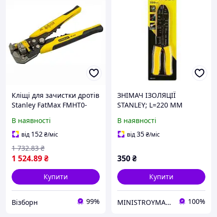
Кліщі для зачистки дротів
ЗНІМАЧ ІЗОЛЯЦІЇ
Stanley FatMax FMHT0-
STANLEY; L=220 ММ
96230 / Стрипер Щипці
В наявності
В наявності
обтискні автоматичні
152
35
від
₴
/міс
від
₴
/міс
1 732
.83
₴
1 524
.89
₴
350
₴
Купити
Купити
99%
100%
Візборн
MINISTROYMARKET