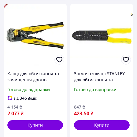
Кліщі для обтискання та
Знімач ізоляції STANLEY
зачищення дротів
для обтискання та
STANLEY FatMax
різання дроту легкий
Готово до відправки
Готово до відправки
автоматичні для
компактний з
електромонтажних робіт
антикорозійним
346
від
₴
/міс
0.8-2.6мм
покриттям
4 154
₴
847
₴
2 077
₴
423
.50
₴
Купити
Купити