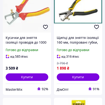
Кусачки для зняття
Щипці для зняття ізоляції
ізоляції проводів до 1000
160 мм, поліровані губки,
В MaxSteel VDE 1000, 160
Stanley FatMax 0-89-873
Готово до відправки
Готово до відправки
мм, з ізольованими
ручками для безпеки
585
316
від
₴
/міс
від
₴
/міс
роботи
3 796
₴
3 509
₴
1 898
₴
Купити
Купити
92%
91%
MasterMix
ДімОпт