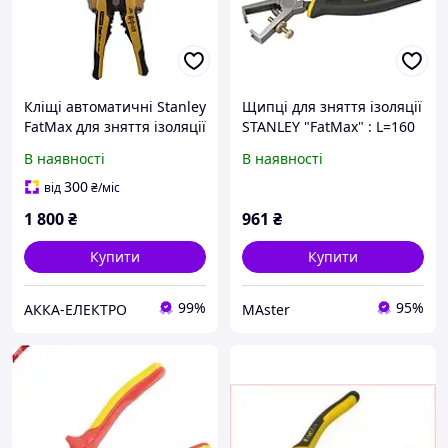
Кліщі автоматичні Stanley
Щипці для зняття ізоляції
FatMax для зняття ізоляції
STANLEY "FatMax" : L=160
(FMHT0-96230)
мм DW
В наявності
В наявності
300
від
₴
/міс
1 800
₴
961
₴
Купити
Купити
99%
95%
АККА-ЕЛЕКТРО
MAster