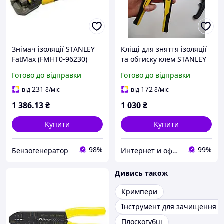
Знімач ізоляції STANLEY
Кліщі для зняття ізоляції
FatMax (FMHT0-96230)
та обтиску клем STANLEY
FatMax (FMHT0-96230)
Готово до відправки
Готово до відправки
231
172
від
₴
/міс
від
₴
/міс
1 386
.13
₴
1 030
₴
Купити
Купити
98%
99%
Бензогенератор
Интернет и оффлайн магазин инструментов в Запорожье "Инструмент"
Дивись також
Кримпери
Інструмент для зачищення п
Плоскогубці