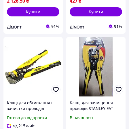
2 126
.50
₴
427
₴
Купити
Купити
91%
91%
ДімОпт
ДімОпт
Кліщі для обтискання і
Кліщі для зачищення
зачистки проводів
проводів STANLEY FAT
STANLEY професійні для
MAX FMHT0-96230
Готово до відправки
В наявності
дротів діаметром 0,8-2,6
мм з регулятором
215
від
₴
/міс