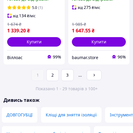
Baumar - Всегда Вовремя
275
5.0
(1)
від
₴
/міс
134
від
₴
/міс
1 674
₴
1 985
₴
1 339
.20
₴
1 647
.55
₴
Купити
Купити
99%
96%
Віллоас
baumar.store
1
2
3
...
Показано 1 - 29 товарів з 100+
Дивись також
ДОВГОГУБЦІ
Кліщі для зняття ізоляції
Інструмент