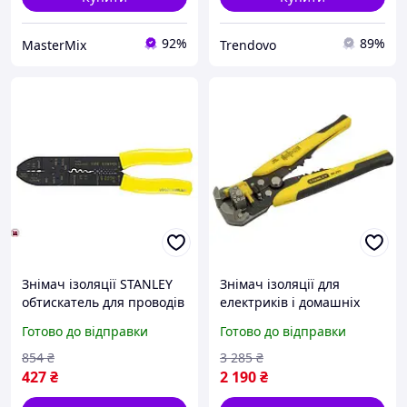
92%
89%
MasterMix
Trendovo
Знімач ізоляції STANLEY
Знімач ізоляції для
обтискатель для проводів
електриків і домашніх
і зняття ізоляції легкий і
майстрів з обтисканням і
Готово до відправки
Готово до відправки
компактний
різаком для дротів до 6
мм2 FLAME
854
₴
3 285
₴
427
₴
2 190
₴