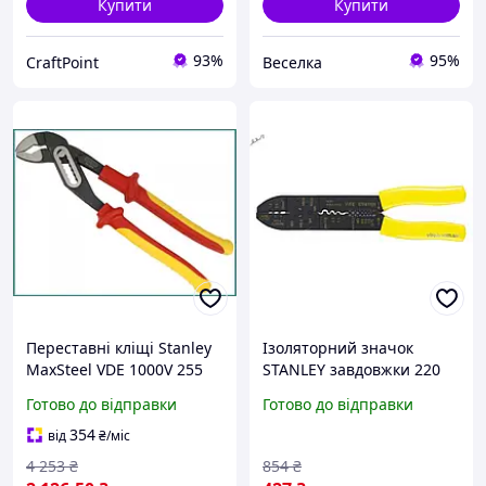
Купити
Купити
93%
95%
CraftPoint
Веселка
Переставні кліщі Stanley
Ізоляторний значок
MaxSteel VDE 1000V 255
STANLEY завдовжки 220
мм з ізольованими
мм для зручного зняття
Готово до відправки
Готово до відправки
ручками та
ізоляції дротів
максимальним
354
від
₴
/міс
захопленням 33 мм
4 253
₴
854
₴