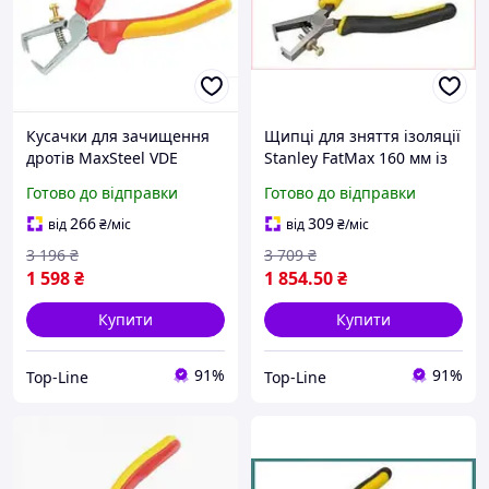
Кусачки для зачищення
Щипці для зняття ізоляції
дротів MaxSteel VDE
Stanley FatMax 160 мм із
1000В ізольовані для
двокомпонентними
Готово до відправки
Готово до відправки
електриків з індукційно
ручками для зачищення
загартованими лезами
дротів
266
309
від
₴
/міс
від
₴
/міс
3 196
₴
3 709
₴
1 598
₴
1 854
.50
₴
Купити
Купити
91%
91%
Top-Line
Top-Line