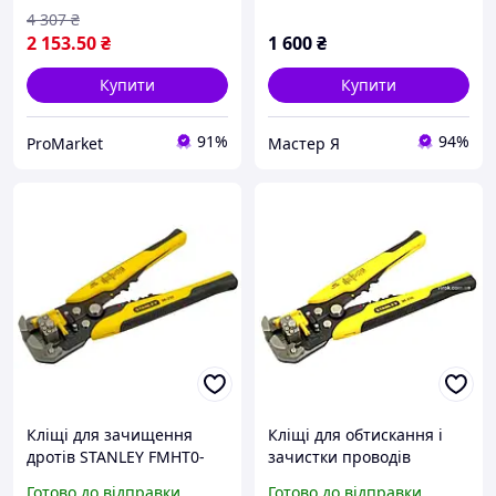
4 307
₴
2 153
.50
₴
1 600
₴
Купити
Купити
91%
94%
ProMarket
Мастер Я
Кліщі для зачищення
Кліщі для обтискання і
дротів STANLEY FMHT0-
зачистки проводів
96230
STANLEY, Ø=0,8-2,6 мм
Готово до відправки
Готово до відправки