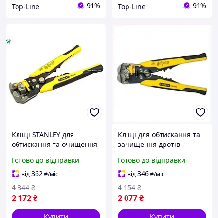
91%
91%
Top-Line
Top-Line
Кліщі STANLEY для
Кліщі для обтискання та
обтискання та очищення
зачищення дротів
дротів від 0,8 до 2,6 мм
STANLEY FatMax
Готово до відправки
Готово до відправки
для надійних з'єднань і
автоматичні для
довговічності
електриків із функцією
362
346
від
₴
/міс
від
₴
/міс
зняття ізоляції
4 344
₴
4 154
₴
2 172
₴
2 077
₴
Купити
Купити