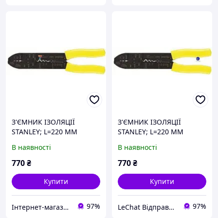
З'ЄМНИК ІЗОЛЯЦІЇ
З'ЄМНИК ІЗОЛЯЦІЇ
STANLEY; L=220 ММ
STANLEY; L=220 ММ
В наявності
В наявності
770
₴
770
₴
Купити
Купити
97%
97%
Інтернет-магазин ЗНАКОМО! Відправка від 1 до 5 днів! На деякі товари може бути передплата!
LeChat Відправка від 1 до 5 днів! На деякі товари може бути передплата!