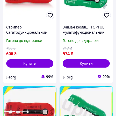
Стрипер
Знімач ізоляції TOPTUL
багатофункціональний
мультифункціональний
TOPTUL d0.2-0.8 мм
d0.8-2.6 мм DIDA1020
Готово до відправки
Готово до відправки
DIDA1430
758
₴
717
₴
606
₴
574
₴
Купити
Купити
99%
99%
I-Torg
I-Torg