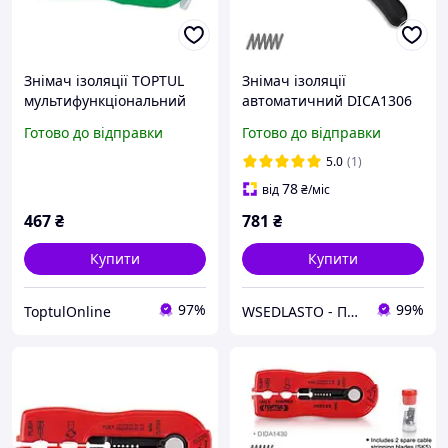
Знімач ізоляції TOPTUL
Знімач ізоляції
мультифункціональний
автоматичний DICA1306
d0.8-2.6 мм DIDA1020
TOPTUL
Готово до відправки
Готово до відправки
5.0
(1)
78
від
₴
/міс
467
₴
781
₴
Купити
Купити
97%
99%
ToptulOnline
WSEDLASTO - Продаж автосервісного обладнання в Україні