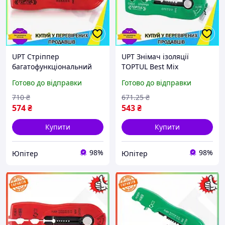
UPT Стріппер
UPT Знімач ізоляції
багатофункціональний
TOPTUL Best Mix
TOPTUL Best Mix для
мультифункціональний
Готово до відправки
Готово до відправки
зняття ізоляції проводів
0,8-2,6мм для проводів та
0,2-0,8 мм інструмент дл
кабелів інструмент д
710
₴
671
.25
₴
UPT66-B
UPT66-B
574
₴
543
₴
Купити
Купити
98%
98%
Юпітер
Юпітер