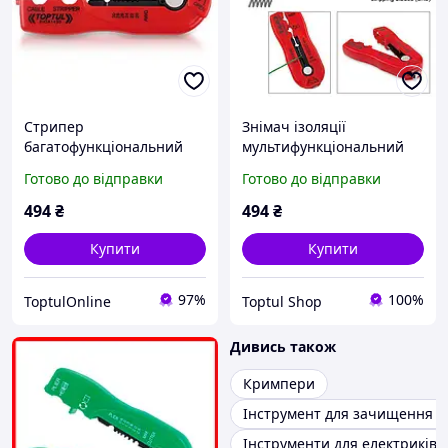
Стрипер
Знімач ізоляції
багатофункціональний
мультифункціональний
TOPTUL d0.2-0.8 мм
TOPTUL d0.2-0.8 мм
Готово до відправки
Готово до відправки
DIDA1430
DIDA1430
494
₴
494
₴
Купити
Купити
97%
100%
ToptulOnline
Toptul Shop
Дивись також
Кримпери
Інструмент для зачищення п
Інструменти для електриків