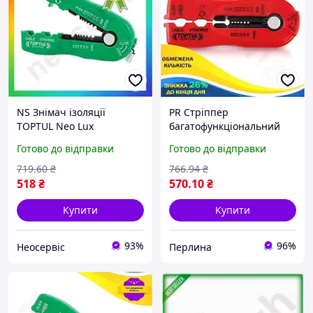
NS Знімач ізоляції
PR Стріппер
TOPTUL Neo Lux
багатофункціональний
мультифункціональний
TOPTUL Uni Mix для
Готово до відправки
Готово до відправки
d0.8-2.6 мм DIDA1020
зняття ізоляції проводів
25Neo-ss
0,2-0,8 мм інструмент для
719
.60
₴
766
.94
₴
Per33/R
518
₴
570
.10
₴
Купити
Купити
93%
96%
Неосервіс
Перлина