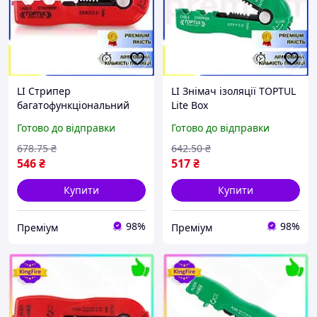
LI Стрипер
LI Знімач ізоляції TOPTUL
багатофункціональний
Lite Box
TOPTUL Lite Box d0.2-0.8
мультифункціональний
Готово до відправки
Готово до відправки
мм DIDA1430 LIP77/R
d0.8-2.6 мм DIDA1020
LIP77/R
678
.75
₴
642
.50
₴
546
₴
517
₴
Купити
Купити
98%
98%
Преміум
Преміум