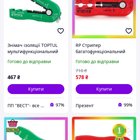
Знімач ізоляції TOPTUL
RP Стрипер
мультифункціональний
багатофункціональний
d0.8-2.6 мм DIDA1020
TOPTUL Peak One d0.2-0.8
Готово до відправки
Готово до відправки
мм DIDA1430 PREZ2/G
710
₴
467
₴
578
₴
Купити
Купити
97%
99%
ПП "ВЕСТ"- все для зварки, спецодяг та взуття, пожежна безпека, покрівельні матеріали.
Презент