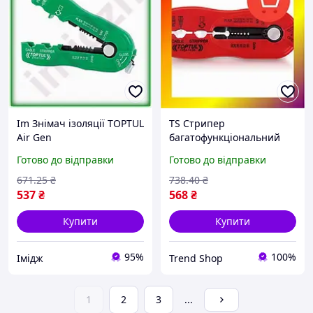
Im Знімач ізоляції TOPTUL
TS Стрипер
Air Gen
багатофункціональний
мультифункціональний
TOPTUL Line Up d0.2-0.8
Готово до відправки
Готово до відправки
0,8-2,6 мм для зняття
мм DIDA1430 TRD-33/1
ізоляції з проводів та ка
671
.25
₴
738
.40
₴
IMD22/G
537
₴
568
₴
Купити
Купити
95%
100%
Імідж
Trend Shop
1
2
3
...