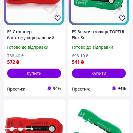
FS Стріппер
FS Знімач ізоляції TOPTUL
багатофункціональний
Flex Set
TOPTUL Flex Set для
мультифункціональний
Готово до відправки
Готово до відправки
зняття ізоляції проводів
0,8-2,6мм для проводів та
0,2-0,8 мм інструмент дл
кабелів інструмент д
738
.40
₴
698
.10
₴
SET18-F
SET18-F
572
₴
541
₴
Купити
Купити
94%
94%
Престиж
Престиж