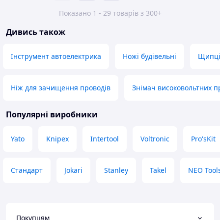
Показано 1 - 29 товарів з 300+
Дивись також
Інструмент автоелектрика
Ножі будівельні
Щипці
Ніж для зачищення проводів
Знімач високовольтних п
Популярні виробники
Yato
Knipex
Intertool
Voltronic
Pro'sKit
Стандарт
Jokari
Stanley
Takel
NEO Tool
Покупцям