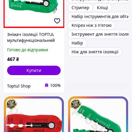
Стрипер
Кліщі
Набір інструментів для обтис
Knipex ніж з п'ятою
Інструмент для зняття ізоляці
Знімач ізоляції TOPTUL
мультифункціональний
Набір
d0.8-2.6 мм DIDA1020
Готово до відправки
Ніж для зняття ізоляції
467
₴
Купити
100%
Toptul Shop