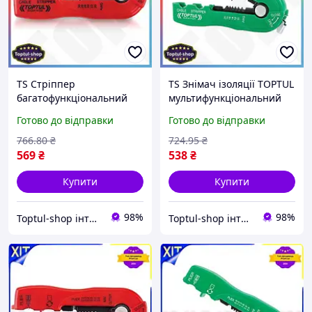
TS Стріппер
TS Знімач ізоляції TOPTUL
багатофункціональний
мультифункціональний
TOPTUL для зняття Extra
0,8-2,6мм Extra Line для
Готово до відправки
Готово до відправки
Line ізоляції з проводів
зняття ізоляції з проводів
д0.2-0.8мм знімач ізоляції
різак для каб SHT55_Q
766
.80
₴
724
.95
₴
каб SHT55_Q
569
₴
538
₴
Купити
Купити
98%
98%
Toptul-shop інтернет магазин
Toptul-shop інтернет магазин