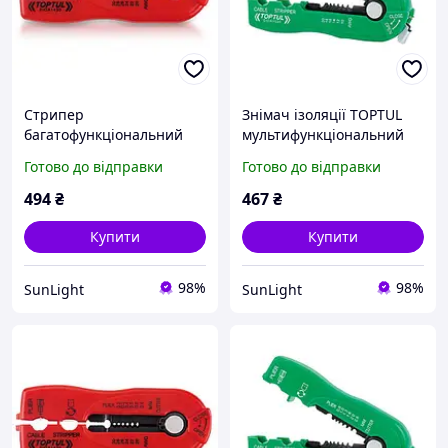
Стрипер
Знімач ізоляції TOPTUL
багатофункціональний
мультифункціональний
TOPTUL d0.2-0.8 мм
d0.8-2.6 мм DIDA1020
Готово до відправки
Готово до відправки
DIDA1430 санлайт
санлайт
494
₴
467
₴
Купити
Купити
98%
98%
SunLight
SunLight