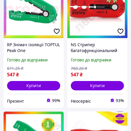
RP Знімач ізоляції TOPTUL
NS Стрипер
Peak One
багатофункціональний
мультифункціональний
TOPTUL Neo Lux d0.2-0.8
Готово до відправки
Готово до відправки
d0.8-2.6 мм DIDA1020
мм DIDA1430 25Neo-ss
PREZ2/G
671
.25
₴
760
.20
₴
547
₴
547
₴
Купити
Купити
99%
93%
Презент
Неосервіс