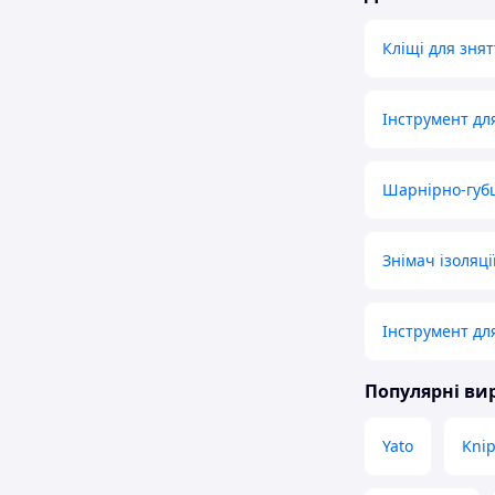
Кліщі для знят
Інструмент дл
Шарнірно-губ
Знімач ізоляц
Інструмент для
Популярні в
Yato
Kni