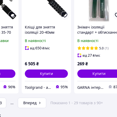
 зняття
Кліщі для зняття
Знімач ізоляції
в 35-70
ізоляції 20-40мм
стандарт + обтисканн
іетилен
JCBX0402 СТАНДАРТ
клем (PLC0701) з
равки
В наявності
В наявності
650
від
₴
/міс
5.0
(1)
27
від
₴
/міс
6 505
₴
269
₴
и
Купити
Купити
96%
95%
8
Toolgrand - автосервісне обладнання та інструмент
GARNA інтернет-магазин автозапчастин
3
...
Вперед
Показано 1 - 29 товарів з 90+
ж