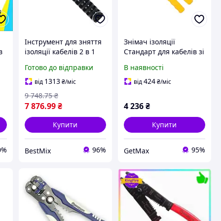
Інструмент для зняття
Знімач ізоляції
в
ізоляції кабелів 2 в 1
Стандарт для кабелів зі
ну
25-40 мм пластик 240
зшитого поліетилену
Готово до відправки
В наявності
мм 620 г
15-30мм (JCBX0301)
1313
424
від
₴
/міс
від
₴
/міс
9 748
.75
₴
7 876
.99
₴
4 236
₴
Купити
Купити
0%
96%
95%
BestMix
GetMax