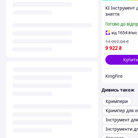
KI Інструмент 
зняття
напівпровідни
Готово до відп
Feel Happy екр
кабелів 35-70 
1654
від
₴
/міс
СТАНДАРТ для
13 097
.04
₴
електриків FIR
9 922
₴
Купит
KingFire
Дивись також
Кримпери
Кримпер для о