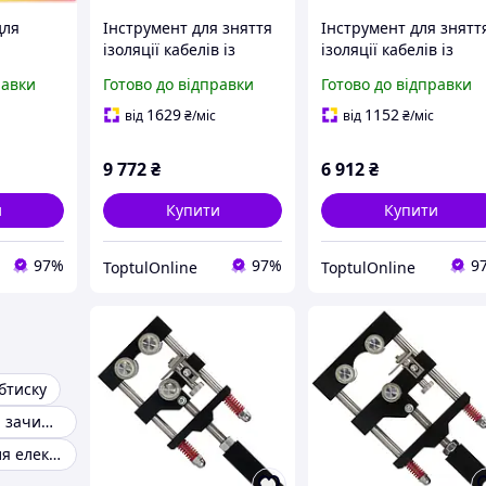
для
Інструмент для зняття
Інструмент для знятт
ізоляції кабелів із
ізоляції кабелів із
кового
зшитого поліетилену
зшитого поліетилену
равки
Готово до відправки
Готово до відправки
ану
та
та
мм
напівпровідникового
напівпровідникового
1629
1152
від
₴
/міс
від
₴
/міс
екрана ø38-68м
екрана ø20-40 мм
41_R
СТАНДАРТ
СТАНДАРТ
9 772
₴
6 912
₴
и
Купити
Купити
97%
97%
9
ToptulOnline
ToptulOnline
бтиску
Інструмент для зачищення проводів
Інструменти для електриків