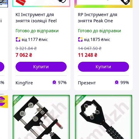
KI Інструмент для
RP Інструмент для
ї
зняття ізоляції Feel
зняття Peak One
Happy кабелів
ізоляції кабелів із
Готово до відправки
Готово до відправки
СТАНДАРТ 2 в 1 для
зшитого поліетилену
електриків ø25-40мм
та
1177
1875
від
₴
/міс
від
₴
/міс
різак для кабелів
напівпровідникового
9 321
.84
₴
14 047
.50
₴
FIR41_R
екран PREZ2/G
7 062
₴
11 248
₴
Купити
Купити
8%
97%
99%
KingFire
Презент