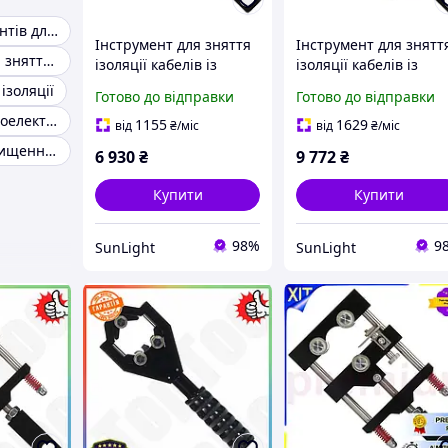
Набір інструментів для обтиску
Інструмент для зняття
Інструмент для знятт
Інструмент для зняття ізоляції
ізоляції кабелів із
ізоляції кабелів із
зшитого поліетилену
зшитого поліетилену
ізоляції
Готово до відправки
Готово до відправки
та
та
Інструмент автоелектрика
напівпровідникового
напівпровідникового
1155
1629
від
₴
/міс
від
₴
/міс
екрана ø22-45 мм
екрана ø38-68м
Щипці для зачищення проводів
6 930
₴
9 772
₴
СТАНДАРТ санлайт
СТАНДАРТ санлайт
Купити
Купити
98%
9
SunLight
SunLight