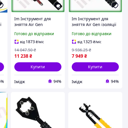
Im Інструмент для
Im Інструмент для
ї
зняття Air Gen
зняття Air Gen ізоляції
напівпровідникового
кабелів із зшитого
Готово до відправки
Готово до відправки
екрану кабелів ø35-70
поліетилену 25-40мм
ів
мм СТАНДАРТ для
СТАНДАРТ різак для ви
1873
1325
від
₴
/міс
від
₴
/міс
високовольт IMD22/G
IMD22/G
14 047
.50
₴
9 936
.25
₴
11 238
₴
7 949
₴
Купити
Купити
6%
94%
94%
Імідж
Імідж