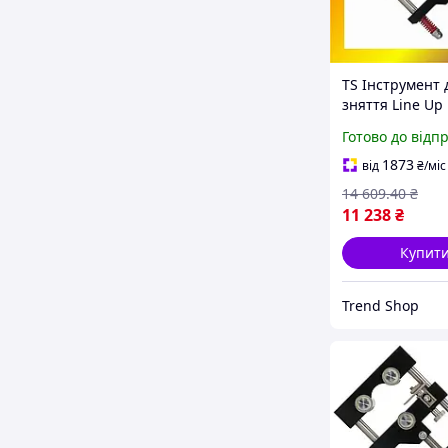
TS Інструмент 
зняття Line Up 
кабелів із зши
Готово до відп
поліетилену та
напівпровідни
1873
від
₴
/міс
екрана TRD-33
14 609
.40
₴
11 238
₴
Купит
Trend Shop