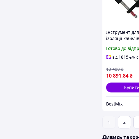
Інструмент для
ізоляції кабелі
мм зшитий пол
Готово до відп
280 мм 1,5 кг
1815
від
₴
/міс
13 480
₴
10 891
.84
₴
Купит
BestMix
1
2
Дивись тако