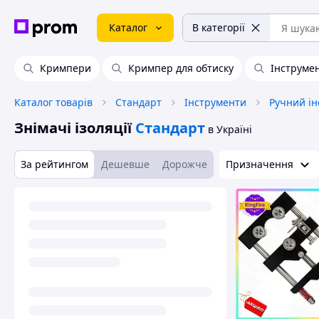
Каталог
В категорії
Кримпери
Кримпер для обтиску
Інструме
Каталог товарів
Стандарт
Інструменти
Ручний ін
Знімачі ізоляції
Стандарт
в Україні
За рейтингом
Дешевше
Дорожче
Призначення