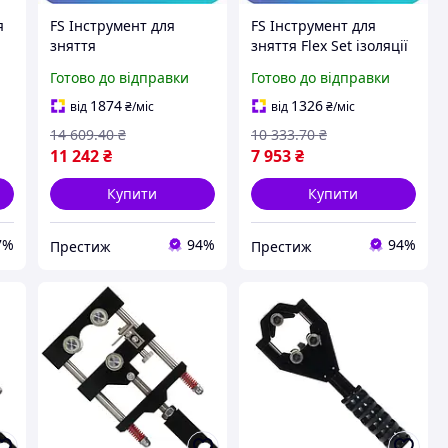
я
FS Інструмент для
FS Інструмент для
зняття
зняття Flex Set ізоляції
напівпровідникового
кабелів 25-40мм
Готово до відправки
Готово до відправки
екрану кабелів ø35-
СТАНДАРТ для
70мм СТАНДАРТ для
високовольтних кабелів
1874
1326
від
₴
/міс
від
₴
/міс
високовольтних кабе
різак д SET18-F
14 609
.40
₴
10 333
.70
₴
SET18-F
11 242
₴
7 953
₴
Купити
Купити
7%
94%
94%
Престиж
Престиж