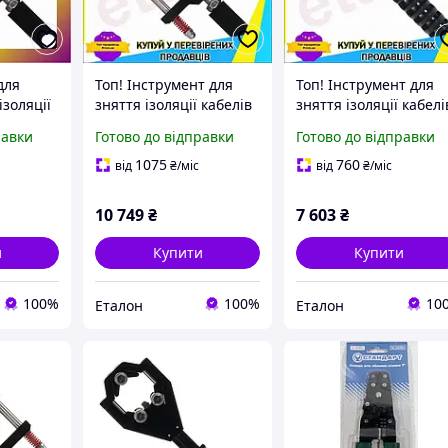
для
Топ! Інструмент для
Топ! Інструмент для
ізоляції
зняття ізоляції кабелів
зняття ізоляції кабелі
того
із зшитого поліетилену
із зшитого поліетиле
равки
Готово до відправки
Готово до відправки
та
та
кового
напівпровідникового
напівпровідникового
1075
760
від
₴
/міс
від
₴
/міс
/1
екрана ø38-68м
екрана ø20-40 мм
СТАНДАРТ ETL
СТАНДАРТ ETL
10 749
₴
7 603
₴
и
Купити
Купити
100%
100%
10
Еталон
Еталон