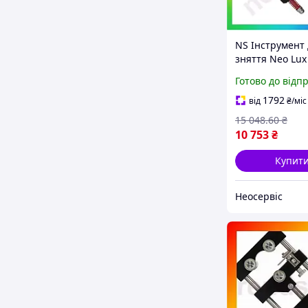
NS Інструмент
зняття Neo Lux 
кабелів із зши
Готово до відп
поліетилену та
напівпровідни
1792
від
₴
/міс
екрана 25Neo-
15 048
.60
₴
10 753
₴
Купит
Неосервіс