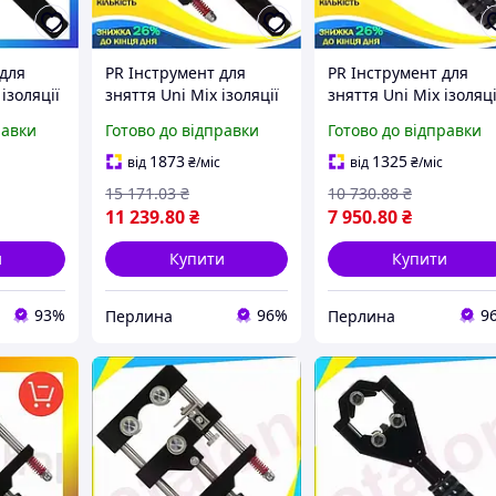
 для
PR Інструмент для
PR Інструмент для
ізоляції
зняття Uni Mix ізоляції
зняття Uni Mix ізоляці
того
кабелів СТАНДАРТ 38-
кабелів ø20-40 мм
равки
Готово до відправки
Готово до відправки
68мм для
СТАНДАРТ для
кового
високовольтних кабелів
високовольтних кабел
1873
1325
від
₴
/міс
від
₴
/міс
ss
Per33/R
різак Per33/R
15 171
.03
₴
10 730
.88
₴
11 239
.80
₴
7 950
.80
₴
и
Купити
Купити
93%
96%
9
Перлина
Перлина