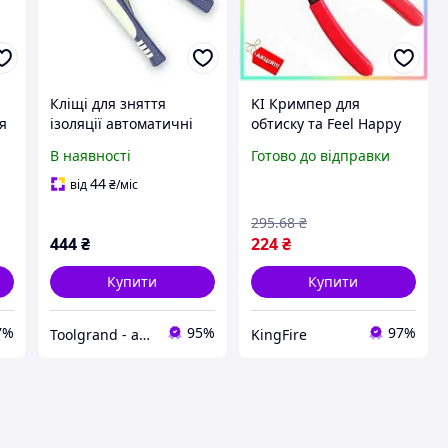
Кліщі для зняття
KI Кримпер для
я
ізоляції автоматичні
обтиску та Feel Happy
СТАНДАРТ MWS0101
зняття ізоляції 8.5
В наявності
Готово до відправки
дюймів СТАНДАРТ для
електриків та
44
від
₴
/міс
монтажників обтискні
295
.68
₴
FIR41_R
444
₴
224
₴
Купити
Купити
7%
95%
97%
Toolgrand - автосервісне обладнання та інструмент
KingFire