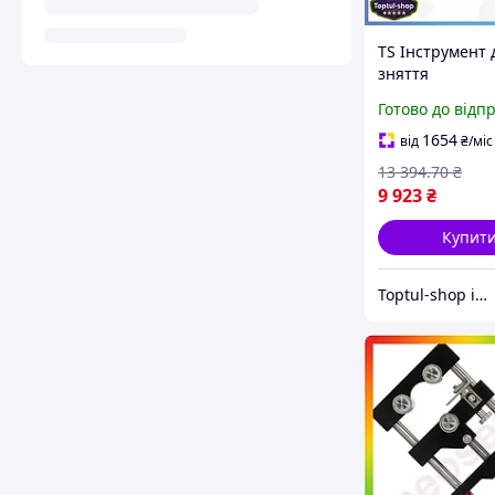
TS Інструмент 
зняття
напівпровідни
Готово до відп
екрану Extra Li
кабелів ø35-70
1654
від
₴
/міс
СТАНДАРТ для і
13 394
.70
₴
кабелів SHT55
9 923
₴
Купит
Toptul-shop інтернет магазин