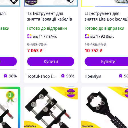
для
TS Інструмент для
LI Інструмент для
зняття ізоляції кабелів
зняття Lite Box ізоляці
кового
Extra Line СТАНДАРТ 2 в
кабелів із зшитого
равки
Готово до відправки
Готово до відправки
ne
1 для високовольтних
поліетилену та
мм
кабелів пошитий
напівпровідникового
1177
1792
від
₴
/міс
від
₴
/міс
золяції
поліетиле SHT55_Q
екран LIP77/R
9 533
.70
₴
13 436
.25
₴
_Q
7 063
₴
10 752
₴
и
Купити
Купити
98%
98%
9
Toptul-shop інтернет магазин
Преміум