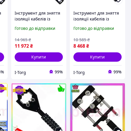
я
Інструмент для зняття
Інструмент для зняття
ізоляції кабелів із
ізоляції кабелів із
зшитого поліетилену
зшитого поліетилену
Готово до відправки
Готово до відправки
та
та
напівпровідникового
напівпровідникового
14 965
₴
10 585
₴
екрана ø38-68м
екрана ø20-40 мм
11 972
₴
8 468
₴
СТАНДАРТ
СТАНДАРТ
Купити
Купити
8%
99%
99%
I-Torg
I-Torg