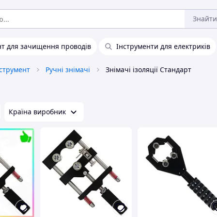
Знайти
нт для зачищення проводів
Інструменти для електриків
струмент
Ручні знімачі
Знімачі ізоляції Стандарт
Країна виробник