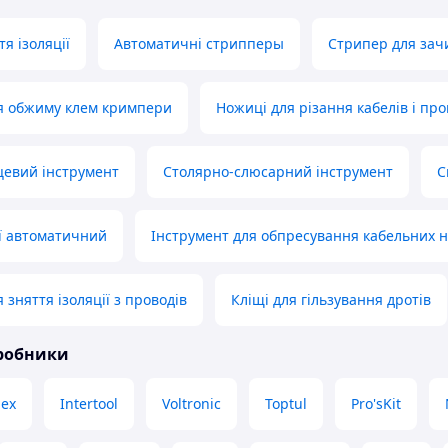
тя ізоляції
Автоматичні стрипперы
Стрипер для зач
я обжиму клем кримпери
Ножиці для різання кабелів і про
цевий інструмент
Столярно-слюсарний інструмент
С
ії автоматичний
Інструмент для обпресування кабельних 
 зняття ізоляції з проводів
Кліщі для гільзування дротів
иробники
pex
Intertool
Voltronic
Toptul
Pro'sKit