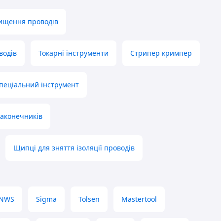
ищення проводів
водів
Токарні інструменти
Стрипер кримпер
пеціальний інструмент
наконечників
Щипці для зняття ізоляції проводів
NWS
Sigma
Tolsen
Mastertool